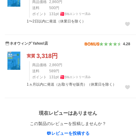
商品価格
2,860
円
送料
500
円
ポイント
131
pt
5
%
エントリー済み
1〜2日以内に発送（休業日を除く）
ネオウィング Yahoo!店
4.28
3,318
円
実質
商品価格
2,860
円
送料
589
円
ポイント
131
pt
5
%
エントリー済み
1ヵ月以内に発送（お取り寄せ販売）（休業日を除く）
レビュー
現在レビューはありません
この製品のレビューを投稿しませんか？
レビューを投稿する