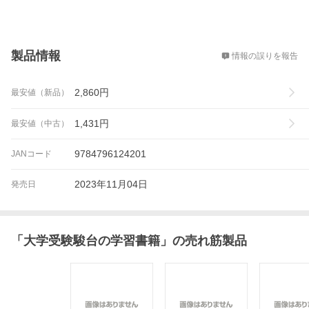
概要
製品情報
情報の誤りを報告
2,860
円
最安値（新品）
1,431
円
最安値（中古）
9784796124201
JANコード
2023年11月04日
発売日
「
大学受験駿台の学習書籍
」の売れ筋製品