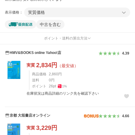
実質価格
表示価格：
中古を含む
ポイント・送料の算出方法
HMV&BOOKS online Yahoo!店
4.39
2,834
円
実質
（最安値）
商品価格
2,860
円
送料
0
円
ポイント
26
pt
1
%
在庫状況は商品詳細のリンク先を確認下さい
京都 大垣書店オンライン
4.66
3,229
円
実質