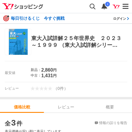
i
毎日引けるくじ 今すぐ挑戦
ログイン
東大入試詳解２５年世界史 ２０２３
～１９９９ （東大入試詳解シリー
ズ） （第３版） 駿台予備学校／編 大
学受験駿台の学習書籍
2,860
新品：
円
最安値
1,431
中古：
円
（
0
件
）
レビュー
レビュー
概要
価格比較
価格比較
3
全
件
情報の誤りを報告
表示価格が安い順に表示しています