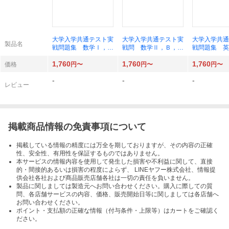
大学入学共通テスト実
大学入学共通テスト実
大学入学共通
製品名
戦問題集 数学Ⅰ，Ａ
戦問 数学Ⅱ，Ｂ，Ｃ
戦問題集 英
（’２７ 駿台大学入
（’２７ 駿台大学入
（’２７ 駿
1,760
1,760
1,760
試完全対策シリーズ）
試完全対策シリーズ）
試完全対策シ
価格
円〜
円〜
円〜
駿台文庫
駿台文庫
駿台文庫
-
-
-
レビュー
掲載商品情報の免責事項について
掲載している情報の精度には万全を期しておりますが、その内容の正確
性、安全性、有用性を保証するものではありません。
本サービスの情報内容を使用して発生した損害や不利益に関して、直接
的・間接的あるいは損害の程度によらず、 LINEヤフー株式会社、情報提
供会社各社および商品販売店舗各社は一切の責任を負いません。
製品に関しましては製造元へお問い合わせください。購入に際しての質
問、各店舗サービスの内容、価格、販売開始日等に関しましては各店舗へ
お問い合わせください。
ポイント・支払額の正確な情報（付与条件・上限等）はカートをご確認く
ださい。