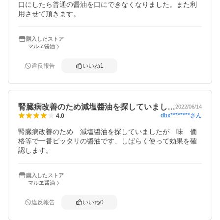
口にしたら普通の醤油を口にできなくなりました。また利
用させて頂きます。
購入したストア
マルヱ醤油
違反報告
いいね
1
腎臓病改善のため減塩醬油を探していまし…
2022/06/14
dbx********
さん
4.0
腎臓病改善のため　減塩醬油を探していましたが　味　価
格等で一番ピッタリの醬油です、しばらく使って効果を確
認します。
購入したストア
マルヱ醤油
違反報告
いいね
0