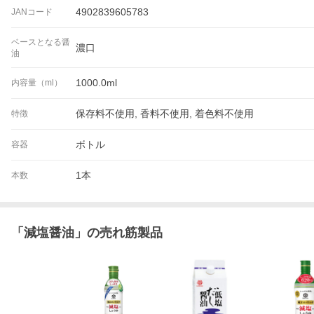
4902839605783
JANコード
ベースとなる醤
濃口
油
1000.0ml
内容量（ml）
保存料不使用, 香料不使用, 着色料不使用
特徴
ボトル
容器
1本
本数
「
減塩醤油
」の売れ筋製品