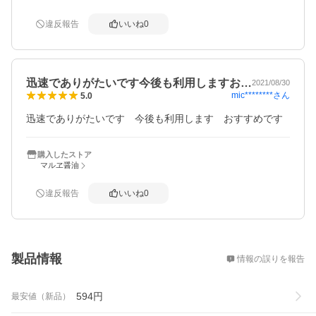
違反報告
いいね
0
迅速でありがたいです今後も利用しますお…
2021/08/30
mic********
さん
5.0
迅速でありがたいです　今後も利用します　おすすめです
購入したストア
マルヱ醤油
違反報告
いいね
0
概要
製品情報
情報の誤りを報告
594
円
最安値（新品）