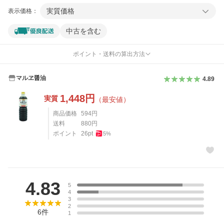
実質価格
表示価格：
中古を含む
ポイント・送料の算出方法
マルヱ醤油
4.89
1,448
円
実質
（最安値）
商品価格
594
円
送料
880
円
ポイント
26
pt
5
%
レビュー
4.83
5
4
3
2
6
件
1