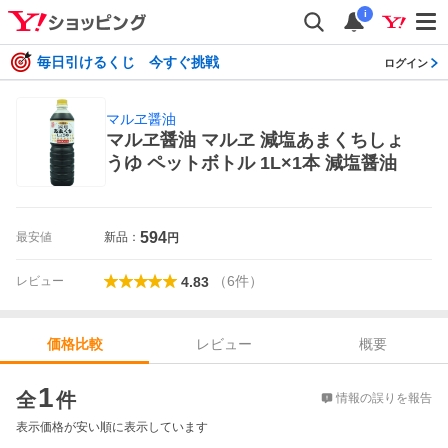
i
毎日引けるくじ 今すぐ挑戦
ログイン
マルヱ醤油
マルヱ醤油 マルヱ 減塩あまくちしょ
うゆ ペットボトル 1L×1本 減塩醤油
594
最安値
新品：
円
（
6
件
）
レビュー
4.83
レビュー
概要
価格比較
価格比較
1
全
件
情報の誤りを報告
表示価格が安い順に表示しています