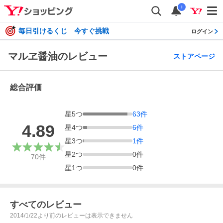
i
毎日引けるくじ 今すぐ挑戦
ログイン
マルヱ醤油のレビュー
ストアページ
総合評価
星
5
つ
63
件
4.89
星
4
つ
6
件
星
3
つ
1
件
星
2
つ
0
件
70
件
星
1
つ
0
件
すべてのレビュー
2014/1/22より前のレビューは表示できません