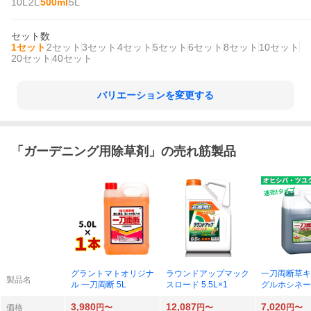
10L
2L
500ml
5L
セット数
1セット
2セット
3セット
4セット
5セット
6セット
8セット
10セット
20セット
40セット
バリエーションを変更する
「
ガーデニング用除草剤
」の売れ筋製品
グラントマトオリジナ
ラウンドアップマック
一刀両断草キラ
製品名
ル 一刀両断 5L
スロード 5.5L×1
グルホシネート
5％
3,980
12,087
7,020
価格
円〜
円〜
円〜