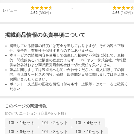
-
レビュー
4.62
(
393
件)
4.66
(
142
件)
掲載商品情報の免責事項について
掲載している情報の精度には万全を期しておりますが、その内容の正確
性、安全性、有用性を保証するものではありません。
本サービスの情報内容を使用して発生した損害や不利益に関して、直接
的・間接的あるいは損害の程度によらず、 LINEヤフー株式会社、情報提
供会社各社および商品販売店舗各社は一切の責任を負いません。
製品に関しましては製造元へお問い合わせください。購入に際しての質
問、各店舗サービスの内容、価格、販売開始日等に関しましては各店舗へ
お問い合わせください。
ポイント・支払額の正確な情報（付与条件・上限等）はカートをご確認く
ださい。
このページの関連情報
他のバリエーション（容量×セット数）
10L・1セット
10L・2セット
10L・4セット
10L・6セット
10L・8セット
10L・10セット