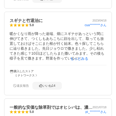
スギナと竹退治に
2023/04/18
cua********
さん
5.0
暖かくなり雨が降った途端、畑にスギナがあっという間に
伸びてきて、つくしもあちこちに顔を出して、取っても放
置しておけばそこにまた根が付く始末。色々探してこちら
に辿り着きました。先日ジョウロで撒きました。少し枯れ
てきた感じ？10日ほどしたらまた撒いてみます。その後も
様子を見て撒きます。野菜を作っているので、ピンポイン
もっとみる
トでスギナを攻められるのは良いですね。

裏庭には竹が出てきたので、穴を開けてスポイトで注入す
購入したストア
る予定です。枯れることを期待してます。
ミナトワークス
違反報告
いいね
14
一般的な安価な除草剤ではオヒシバは、濃…
2021/07/18
pi_********
さん
5.0