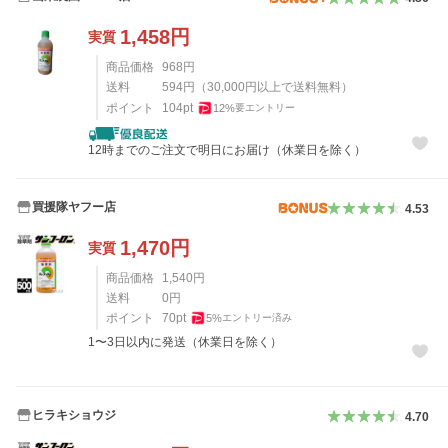
1,458
円
実質
商品価格
968
円
送料
594
円
（
30,000
円以上で送料無料）
ポイント
104
pt
12
%
要エントリー
12時までのご注文で明日にお届け（休業日を除く）
買援隊ヤフー店
4.53
1,470
円
実質
商品価格
1,540
円
送料
0
円
ポイント
70
pt
5
%
エントリー済み
1〜3日以内に発送（休業日を除く）
ヒラキショウジ
4.70