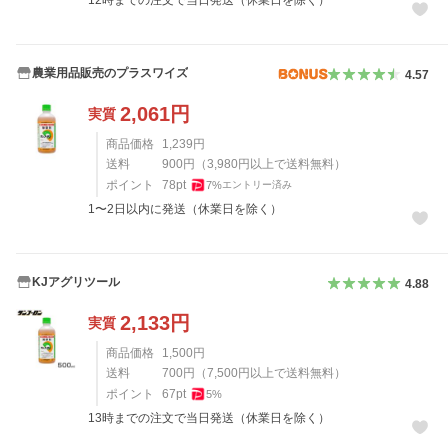
農業用品販売のプラスワイズ
4.57
2,061
円
実質
商品価格
1,239
円
送料
900
円
（
3,980
円以上で送料無料）
ポイント
78
pt
7
%
エントリー済み
1〜2日以内に発送（休業日を除く）
KJアグリツール
4.88
2,133
円
実質
商品価格
1,500
円
送料
700
円
（
7,500
円以上で送料無料）
ポイント
67
pt
5
%
13時までの注文で当日発送（休業日を除く）