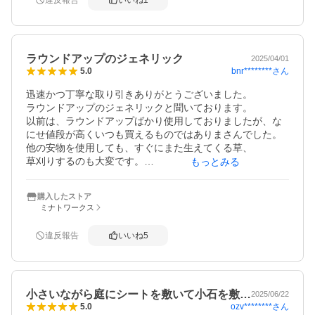
買って、良かったと思いました。ありがとうございます。
ラウンドアップのジェネリック
2025/04/01
bnr********
さん
5.0
迅速かつ丁寧な取り引きありがとうございました。

ラウンドアップのジェネリックと聞いております。

以前は、ラウンドアップばかり使用しておりましたが、な
にせ値段が高くいつも買えるものではありまさんでした。

他の安物を使用しても、すぐにまた生えてくる草、

草刈りするのも大変です。

もっとみる
労力を何とか安く買いたいものです。

ネットで色々と探していると、ラウンドアップのジェネリ
購入したストア
ックと書いてあるサンフーロンを発見！

ミナトワークス
即座に購入しました。

まだ使用しておりませんが、かなり期待しております。

違反報告
いいね
5
結果が出れば、次回は、2Ｌを購入したいと思っておりま
す。

何よりも、コスパ最高で最強ですね！
小さいながら庭にシートを敷いて小石を敷…
2025/06/22
ozv********
さん
5.0