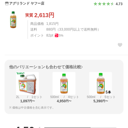
アグリランド ヤフー店
4.73
2,613
円
実質
商品価格
1,815
円
送料
880
円
（
33,000
円以上で送料無料）
ポイント
82
pt
5
%
他のバリエーションも合わせて価格比較
2L
/
1セット
500ml
/
4セット
500ml
/
5セット
1,097
4,950
5,390
円〜
円〜
円〜
※ 価格は中古価格を含む表示です。
レビュー