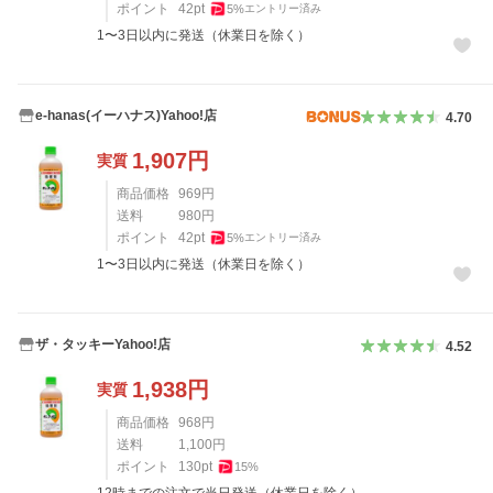
ポイント
42
pt
5
%
エントリー済み
1〜3日以内に発送（休業日を除く）
e-hanas(イーハナス)Yahoo!店
4.70
1,907
円
実質
商品価格
969
円
送料
980
円
ポイント
42
pt
5
%
エントリー済み
1〜3日以内に発送（休業日を除く）
ザ・タッキーYahoo!店
4.52
1,938
円
実質
商品価格
968
円
送料
1,100
円
ポイント
130
pt
15
%
12時までの注文で当日発送（休業日を除く）