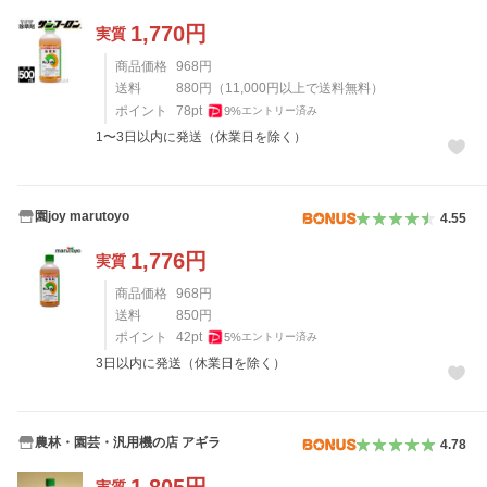
1,770
円
実質
商品価格
968
円
送料
880
円
（
11,000
円以上で送料無料）
ポイント
78
pt
9
%
エントリー済み
1〜3日以内に発送（休業日を除く）
園joy marutoyo
4.55
1,776
円
実質
商品価格
968
円
送料
850
円
ポイント
42
pt
5
%
エントリー済み
3日以内に発送（休業日を除く）
農林・園芸・汎用機の店 アギラ
4.78