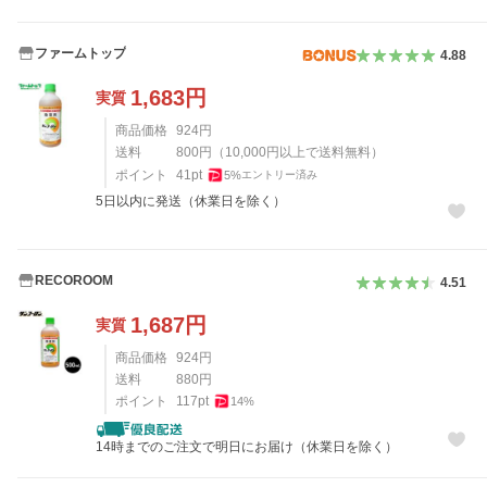
ファームトップ
4.88
1,683
円
実質
商品価格
924
円
送料
800
円
（
10,000
円以上で送料無料）
ポイント
41
pt
5
%
エントリー済み
5日以内に発送（休業日を除く）
RECOROOM
4.51
1,687
円
実質
商品価格
924
円
送料
880
円
ポイント
117
pt
14
%
14時までのご注文で明日にお届け（休業日を除く）