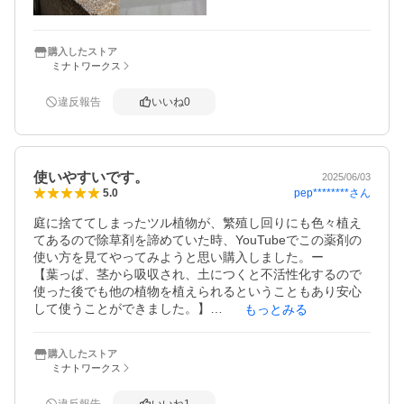
散布に使ったDAISOの噴霧器との大きさの比較と希釈量の
部分のアップです。
購入したストア
ミナトワークス
違反報告
いいね
0
使いやすいです。
2025/06/03
pep********
さん
5.0
庭に捨ててしまったツル植物が、繁殖し回りにも色々植え
てあるので除草剤を諦めていた時、YouTubeでこの薬剤の
使い方を見てやってみようと思い購入しました。ー

【葉っぱ、茎から吸収され、土につくと不活性化するので
使った後でも他の植物を植えられるということもあり安心
して使うことができました。】

もっとみる
手に手袋を１枚目ビニール２枚目に軍手をつけてに薬剤を
しみこませて枯らしたい植物だけに薬を塗るという方法で
購入したストア
使ってみたのですが３日後くらいに葉っぱが枯れるのが見
ミナトワークス
えてきたので効いていると思います。後は木の太い枝のよ
うになったツル、根っこが枯れればな、と思っています。
違反報告
いいね
1