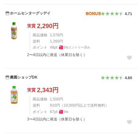
ホームセンターグッデイ
4.71
2,290
円
実質
商品価格
1,078
円
送料
1,260
円
ポイント
48
pt
5
%
エントリー済み
2〜4日以内に発送（休業日を除く）
農園ショップDK
4.60
2,343
円
実質
商品価格
1,500
円
送料
910
円
（
10,000
円以上で送料無料）
ポイント
67
pt
5
%
3〜4日以内に発送（休業日を除く）