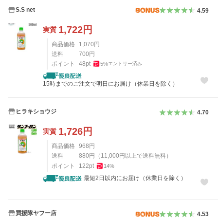
S.S net
4.59
1,722
円
実質
商品価格
1,070
円
送料
700
円
ポイント
48
pt
5
%
エントリー済み
15時までのご注文で明日にお届け（休業日を除く）
ヒラキショウジ
4.70
1,726
円
実質
商品価格
968
円
送料
880
円
（
11,000
円以上で送料無料）
ポイント
122
pt
14
%
最短2日以内にお届け（休業日を除く）
買援隊ヤフー店
4.53