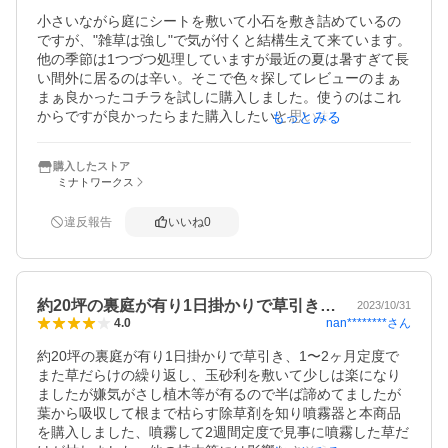
小さいながら庭にシートを敷いて小石を敷き詰めているの
ですが、"雑草は強し"で気が付くと結構生えて来ています。
他の季節は1つづつ処理していますが最近の夏は暑すぎて長
い間外に居るのは辛い。そこで色々探してレビューのまぁ
まぁ良かったコチラを試しに購入しました。使うのはこれ
からですが良かったらまた購入したいと思います。期待を
もっとみる
込めて★5にしました。追記:撒いてから2週間近く経ちまし
た。ほぼ枯れています。ちょっと太めの枝は残っていたの
購入したストア
で追加でまたまきました。ちゃんと効いてくれています。
ミナトワークス
これからも期待！
違反報告
いいね
0
約20坪の裏庭が有り1日掛かりで草引き…
2023/10/31
nan********
さん
4.0
約20坪の裏庭が有り1日掛かりで草引き、1〜2ヶ月定度で
また草だらけの繰り返し、玉砂利を敷いて少しは楽になり
ましたが嫌気がさし植木等が有るので半ば諦めてましたが
葉から吸収して根まで枯らす除草剤を知り噴霧器と本商品
を購入しました、噴霧して2週間定度で見事に噴霧した草だ