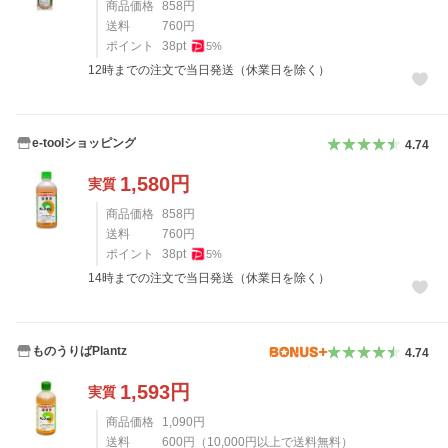
商品価格
858
円
送料
760
円
ポイント
38
pt
5
%
12時までの注文で当日発送（休業日を除く）
e-toolショッピング
4.74
1,580
円
実質
商品価格
858
円
送料
760
円
ポイント
38
pt
5
%
14時までの注文で当日発送（休業日を除く）
ものうりばPlantz
4.74
1,593
円
実質
商品価格
1,090
円
送料
600
円
（
10,000
円以上で送料無料）