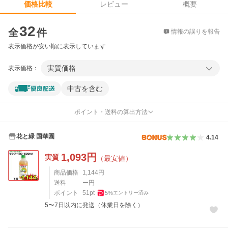
レビュー
概要
価格比較
価格比較
32
全
件
情報の誤りを報告
表示価格が安い順に表示しています
実質価格
表示価格：
中古を含む
ポイント・送料の算出方法
花と緑 国華園
4.14
1,093
円
実質
（最安値）
商品価格
1,144
円
送料
ー円
ポイント
51
pt
5
%
エントリー済み
5〜7日以内に発送（休業日を除く）