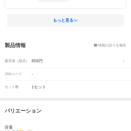
もっと見る
概要
製品情報
情報の誤りを報告
858
円
最安値（新品）
-
JANコード
1セット
セット数
バリエーション
容量