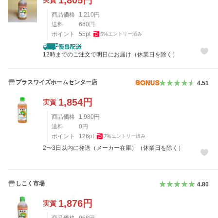
1,805
円
実質
商品価格
1,210
円
送料
650
円
ポイント
55
pt
5
%
エントリー済み
12時までのご注文で明日にお届け（休業日を除く）
プラスワイズホームセンター店
4.51
1,854
円
実質
商品価格
1,980
円
送料
0
円
ポイント
126
pt
7
%
エントリー済み
2〜3日以内に発送（メーカー在庫）（休業日を除く）
しこく市場
4.80
1,876
円
実質
商品価格
968
円