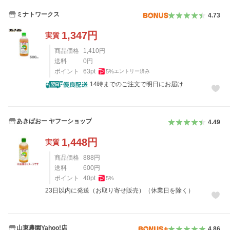
ミナトワークス
4.73
1,347
円
実質
商品価格
1,410
円
送料
0
円
ポイント
63
pt
5
%
エントリー済み
14時までのご注文で明日にお届け
あきばおー ヤフーショップ
4.49
1,448
円
実質
商品価格
888
円
送料
600
円
ポイント
40
pt
5
%
23日以内に発送（お取り寄せ販売）（休業日を除く）
山東農園Yahoo!店
4.86