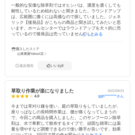
一般的な安価な除草剤ではオヒシバは、濃度を濃くしても
耐性しているため枯れないと聞きました。ラウンドアップ
は、広範囲に撒くには高価なので探していました。ジェネ
リック【後発品】がこちらの商品と聞き試してみたいと思
います。ホームセンターではラウンドアップを大々的に売
っているので後発品は売っていませんでした。農家の店と
もっとみる
かに行けばあるのでしょうが時間が無かったのでネットで
買ってみました。期待している^_^
購入したストア
山東農園Yahoo!店
違反報告
いいね
8
草取り作業が楽になりました
2021/09/23
ggh********
さん
4.0
今までは草刈り鎌を使い、庭の草取りをしていましたが、
座りっぱなしの長時間作業は、腰が痛くなってしまうの
で、今回この商品を購入しました。このサンフーロン除草
剤は、水で希釈して散布するタイプで、頑固な雑草には薬
量を増やすなど調整できるので使い勝手が良いです。効果
については、3日目で草の色が変わりしおれてきました。薬
もっとみる