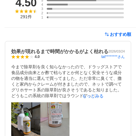
4.50
5
4
3
2
291
件
1
おすすめ順
効果が現れるまで時間がかかるがよく枯れる
2026/03/24
tat********
さん
4.0
今まで除草剤を良く知らなかったので、ドラッグストアで
食品成分由来とか酢で枯らすとか何となく安全そうな成分
の物を適当に選んで買ってました。ただ非常に臭くて、撒
くと家内からクレームが付きましたので、ネットで調べて
グリホサート系の除草剤が良さそうであると知りました。
どうもこの系統の除草剤ではラウンドアップと言うものが
もっとみる
元祖のようですがジェネリック品もあり、ジェネリックの
中でも定評があるらしい本品を購入しました。本品は某超
大手ECサイトでも売られてますが、ヤフーショッピングの
方が安かったので、今回はこちらで購入です。やはり聞い
ていた通り即効性はありませんが、カタバミは２、３日で
枯れはじめ、他の植物も５日目にはだいぶ元気が無くなっ
てきていますので、効果は十分にあると思います。写真は