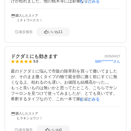
けが枯れました、他の植木等には影響なさそうです。

もっとみる
こんなピンポイントで枯らせる除草剤が有るとは知りませ
んでした、今まで

購入したストア
の苦労はなんだったんだと思いました

ミナトワークス
噴霧した直後は本当に交換あるんか？と言う感じでしたが
違反報告
いいね
11
速効性があれば星5です
ドクダミにも効きます
2026/04/27
bbh********
さん
5.0
庭のドクダミに悩んで市販の除草剤を買って撒いてました
が、そのまま撒くタイプの物で庭全部に撒く前にすぐに無
くなる上、枯れるのも遅い。お値段も結構高かった‥。

もっと良いものは無いかと思ってたところ、こちらでサン
フーロンを見つけて使ってみましたが、とても良いです。
希釈するタイプなので、これ一本で家の庭の全部のドクダ
もっとみる
ミに撒くことが出来ました、まだ半分近く余ってるくらい
です。

購入したストア
効果も早いです。余った分はまた新たに生えてきたドクダ
ヒラキショウジ
違反報告
いいね
0