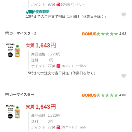
ポイント
97
pt
10
%
要エントリー
13時までのご注文で明日にお届け（休業日を除く）
カーマイスター2
4.93
1,643
円
実質
商品価格
1,720
円
送料
0
円
ポイント
77
pt
5
%
エントリー済み
15時までの注文で当日発送（休業日を除く）
カーマイスター
4.80
1,643
円
実質
商品価格
1,720
円
送料
0
円
ポイント
77
pt
5
%
エントリー済み