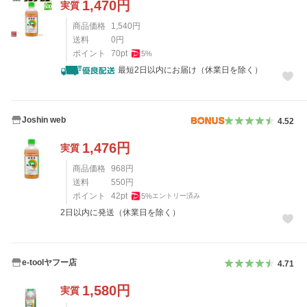
1,470
円
実質
商品価格
1,540
円
送料
0
円
ポイント
70
pt
5
%
最短2日以内にお届け（休業日を除く）
Joshin web
4.52
1,476
円
実質
商品価格
968
円
送料
550
円
ポイント
42
pt
5
%
エントリー済み
2日以内に発送（休業日を除く）
e-toolヤフー店
4.71
1,580
円
実質