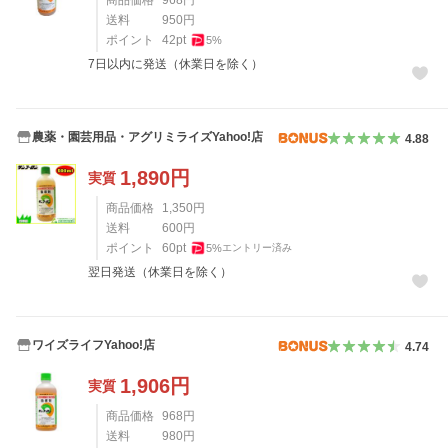
送料
950
円
ポイント
42
pt
5
%
7日以内に発送（休業日を除く）
農薬・園芸用品・アグリミライズYahoo!店
4.88
1,890
円
実質
商品価格
1,350
円
送料
600
円
ポイント
60
pt
5
%
エントリー済み
翌日発送（休業日を除く）
ワイズライフYahoo!店
4.74
1,906
円
実質
商品価格
968
円
送料
980
円