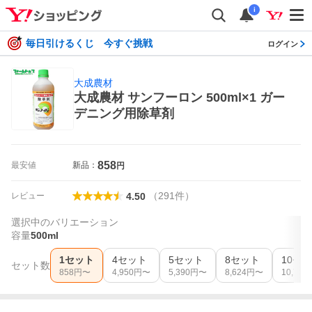
i
毎日引けるくじ 今すぐ挑戦
ログイン
大成農材
大成農材 サンフーロン 500ml×1 ガー
デニング用除草剤
858
最安値
新品：
円
（
291
件
）
レビュー
4.50
選択中のバリエーション
容量
500ml
1セット
4セット
5セット
8セット
10セ
セット数
858
円〜
4,950
円〜
5,390
円〜
8,624
円〜
10,780