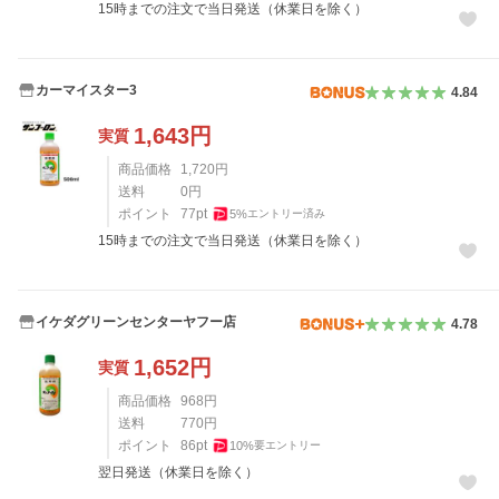
15時までの注文で当日発送（休業日を除く）
カーマイスター3
4.84
1,643
円
実質
商品価格
1,720
円
送料
0
円
ポイント
77
pt
5
%
エントリー済み
15時までの注文で当日発送（休業日を除く）
イケダグリーンセンターヤフー店
4.78
1,652
円
実質
商品価格
968
円
送料
770
円
ポイント
86
pt
10
%
要エントリー
翌日発送（休業日を除く）