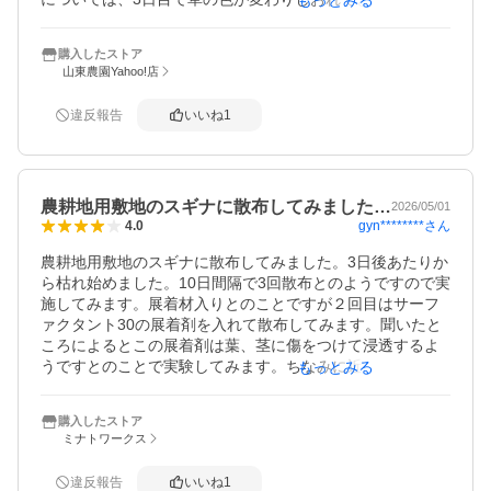
液を撒くだけで除草でき、且つ、作業時間と労力の無駄が
無くなり、とても助かっています。
購入したストア
山東農園Yahoo!店
違反報告
いいね
1
農耕地用敷地のスギナに散布してみました…
2026/05/01
gyn********
さん
4.0
農耕地用敷地のスギナに散布してみました。3日後あたりか
ら枯れ始めました。10日間隔で3回散布とのようですので実
施してみます。展着材入りとのことですが２回目はサーフ
ァクタント30の展着剤を入れて散布してみます。聞いたと
ころによるとこの展着剤は葉、茎に傷をつけて浸透するよ
うですとのことで実験してみます。ちなみに近くのホーム
もっとみる
センターで購入した除草剤は効果ありませんでした。品名
購入したストア
ミナトワークス
違反報告
いいね
1