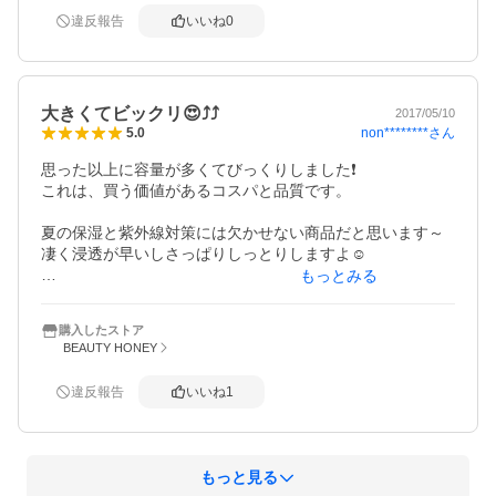
違反報告
いいね
0
大きくてビックリ😍⤴⤴
2017/05/10
non********
さん
5.0
思った以上に容量が多くてびっくりしました❗

これは、買う価値があるコスパと品質です。

夏の保湿と紫外線対策には欠かせない商品だと思います～

凄く浸透が早いしさっぱりしっとりしますよ☺

もっとみる
余りに容量があるので1つは、友達にプレゼントする事にし
ました。

購入したストア
誕生日プレゼントの時期だったのでラッキー🎵
BEAUTY HONEY
違反報告
いいね
1
もっと見る