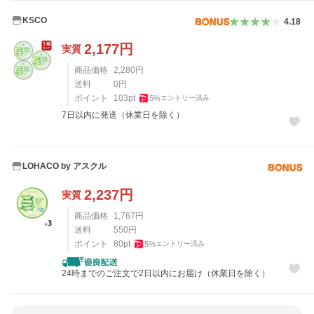
KSCO
4.18
2,177
円
実質
商品価格
2,280
円
送料
0
円
ポイント
103
pt
5
%
エントリー済み
7日以内に発送（休業日を除く）
LOHACO by アスクル
2,237
円
実質
商品価格
1,767
円
送料
550
円
ポイント
80
pt
5
%
エントリー済み
24時までのご注文で2日以内にお届け（休業日を除く）