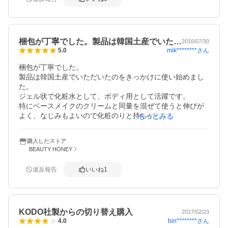
梱包が丁寧でした。製品は韓国土産でいた…
2016/07/30
mik********
さん
5.0
梱包が丁寧でした。

製品は韓国土産でいただいたのをきっかけに使い始めまし
た。

ジェル状で化粧水として、ボディ用として活躍です。

特にベースメイクのクリームと同量を混ぜて使うと伸びが
よく、なじみもよいので化粧のりと持ちがとても良いで
もっとみる
す。

火傷や日焼け前後にも使えて、便利です。

購入したストア
たっぷり使うし、詰め替えて毎日持ち歩くので、3つでこの
BEAUTY HONEY
値段、送料込みは有りがだいです。
違反報告
いいね
1
KODO社製からの切り替え購入
2017/02/23
bin********
さん
4.0