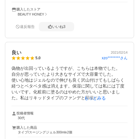
す。大容量で値段も安いし　たっぷり使えます。これから
購入したストア
も愛用していきたいっと思います。肌触りが柔らかい感じ
BEAUTY HONEY
になります。
違反報告
いいね
3
良い
2021/02/14
xzo********
さん
5.0
偽物が出回っているようですが、こちらは本物でした。

自分が思っていたより大きなサイズで大容量でした。

使い心地はジェルなので伸びも良く沢山付けてもしばらく
経つとベタベタ感は消えます。保湿に関しては私には丁度
いいです。化粧前に塗るのはやめた方がいいと思いまし
た。私はリキッドタイプのファンデと同量のアロエジェル
もっとみる
を混ぜて使っていますが、しっとりとした仕上がりにな
り、化粧崩れも気にならなくなりました。

投稿者情報
それと、毛穴を気にする息子も一緒に使っていますが、毛
30代
穴も目立たなくなりツルツルになりました。
購入した商品
タイプ/スージングジェル300mlx2個