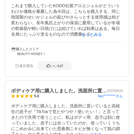
これまで購入していたKODO社製アロエジェルがどういう
わけか価格が暴騰した為今回は、こちらを購入する。同じ
韓国製のせいかジェルの延びやさらっとする使用感は殆ど
変わらない。長年風呂上がりの保湿に愛用しているが冬場
の乾燥肌や軽い日焼けには続けていれば効果はある。毎日
全身にたっぷり塗るものなので消費量も多く価格は重要な
もっとみる
要素だ。値上げしないことを望む。
購入したストア
BEAUTY HONEY
違反報告
いいね
0
ボディケア用に購入しました。洗面所に置…
2022/05/20
kuc********
さん
5.0
ボディケア用に購入しました。洗面所に置いていると高校
生の息子が『TikTokで見たやつや！使いたい！』と言って
きたので共用で使うことに。私はボディ用、息子は顔に使
っていました。息子には合っていたのか、使っていくうち
にこめかみに出来ていた思春期ニキビが無くなって肌の調