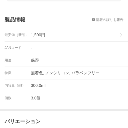
概要
製品情報
情報の誤りを報告
1,590
円
最安値（新品）
-
JANコード
保湿
用途
無着色, ノンシリコン, パラベンフリー
特徴
300.0ml
内容量（ml）
3.0個
個数
バリエーション