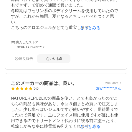
もできず、で初めて通販で買いました。

冬時期はワセリン系のボディクリームを使用していたので
すが、これから梅雨、夏となるとちょっとべたつくと思
い、

こちらのアロエジェルがとても重宝します。

もっとみる
塗ったときは少しベトつく感じですが、すぐにサラッとし
てきます。ただ、かなり緩いので普通のクリーム容器を

購入したストア
開けるように少しでも傾けるとダラダラーッっと出てきて
BEAUTY HONEY
しまいます。（見事に床にぶちまけてしまいまし
た。。。）

違反報告
いいね
5
においも多少アロエ臭さ？はありますが、全く気になりま
せん。
このメーカーの商品は、良い。
2016/02/07
dsw********
さん
5.0
NATUREREPUBLICの商品を使い、とても良かったのでこ
ちらの商品も興味があり、今回３個まとめ買いで注文しま
した。少し水っぽいジェルですが使いやすく、期待通りで
したので満足です。主にフェイス用に使用ですが髪にも使
用できるのでトリートメント代わりに寝る前に塗ったり、
乾燥しがちな冬に静電気も抑えてくれます。塗りたては、
もっとみる
すこしベト着く感じですが数秒すれば、さらっとしてきま