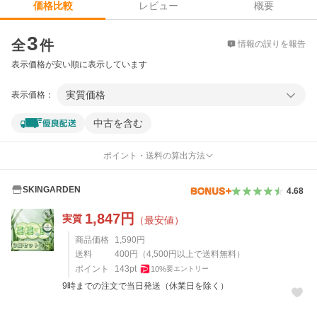
レビュー
概要
価格比較
価格比較
3
全
件
情報の誤りを報告
表示価格が安い順に表示しています
実質価格
表示価格：
中古を含む
ポイント・送料の算出方法
SKINGARDEN
4.68
1,847
円
実質
（最安値）
商品価格
1,590
円
送料
400
円
（
4,500
円以上で送料無料）
ポイント
143
pt
10
%
要エントリー
9時までの注文で当日発送（休業日を除く）