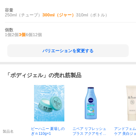
容量
250ml（チューブ）
300ml（ジャー）
310ml（ボトル）
個数
1個
2個
3個
6個
12個
バリエーションを変更する
「
ボディジェル
」の売れ筋製品
ビーハニー 夏場しの
ニベア リフレッシュ
アンドフェム
製品名
ぎ n 110g×1
プラス アクアモイス
ケア 美白ジェ