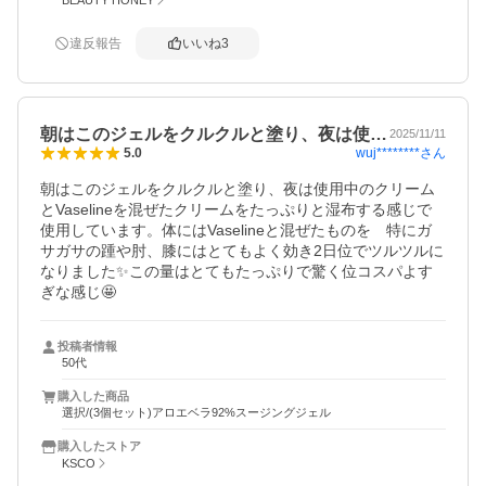
違反報告
いいね
3
朝はこのジェルをクルクルと塗り、夜は使…
2025/11/11
wuj********
さん
5.0
朝はこのジェルをクルクルと塗り、夜は使用中のクリーム
とVaselineを混ぜたクリームをたっぷりと湿布する感じで
使用しています。体にはVaselineと混ぜたものを　特にガ
サガサの踵や肘、膝にはとてもよく効き2日位でツルツルに
なりました✨この量はとてもたっぷりで驚く位コスパよす
ぎな感じ🤩
投稿者情報
50代
購入した商品
選択/(3個セット)アロエベラ92%スージングジェル
購入したストア
KSCO