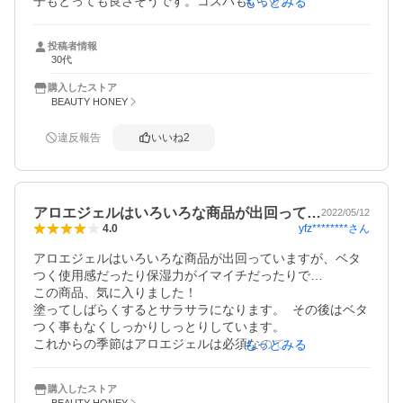
子もとっても良さそうです。コスパもいいのでしばらくリ
もっとみる
ピート予定です。
投稿者情報
30代
購入したストア
BEAUTY HONEY
違反報告
いいね
2
アロエジェルはいろいろな商品が出回って…
2022/05/12
yfz********
さん
4.0
アロエジェルはいろいろな商品が出回っていますが、ベタ
つく使用感だったり保湿力がイマイチだったりで…

この商品、気に入りました！

塗ってしばらくするとサラサラになります。  その後はベタ
つく事もなくしっかりしっとりしています。

これからの季節はアロエジェルは必須なので、今の時期に
もっとみる
良いものに出会えて良かったです。 娘と一緒に使用しま
購入したストア
BEAUTY HONEY