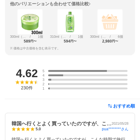
他のバリエーションも合わせて価格比較
300ml（ジャー）
/
1個
310ml（ボトル）
/
1個
300ml（ジャー）
/
6個
589
594
2,980
円〜
円〜
円〜
※ 価格は中古価格を含む表示です。
レビュー
4.62
5
4
3
2
230
件
1
おすすめ順
韓国へ行くとよく買っていたのですが、こ…
2021/05/28
pua********
さん
5.0
韓国へ行くとよく買っていたのですが、こんな時期で旅行