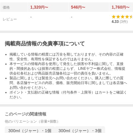
チャーボディジェル 2
1,320
546
1,760
00ml×1
価格
円〜
円〜
円〜
-
-
レビュー
4.33
(
3
件)
掲載商品情報の免責事項について
掲載している情報の精度には万全を期しておりますが、その内容の正確
性、安全性、有用性を保証するものではありません。
本サービスの情報内容を使用して発生した損害や不利益に関して、直接
的・間接的あるいは損害の程度によらず、 LINEヤフー株式会社、情報提
供会社各社および商品販売店舗各社は一切の責任を負いません。
製品に関しましては製造元へお問い合わせください。購入に際しての質
問、各店舗サービスの内容、価格、販売開始日等に関しましては各店舗へ
お問い合わせください。
ポイント・支払額の正確な情報（付与条件・上限等）はカートをご確認く
ださい。
このページの関連情報
他のバリエーション（容量×個数）
300ml（ジャー）・1個
300ml（ジャー）・3個