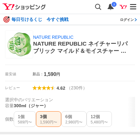
i
毎日引けるくじ 今すぐ挑戦
ログイン
NATURE REPUBLIC
NATURE REPUBLIC ネイチャーリパ
ブリック マイルド＆モイスチャー ア
ロエジェル 300ml（ジャー）×3 ボデ
ィジェル
1,590
最安値
新品：
円
（
230
件
）
レビュー
4.62
選択中のバリエーション
容量
300ml（ジャー）
1個
3個
6個
12個
個数
589
円〜
1,590
円〜
2,980
円〜
5,480
円〜