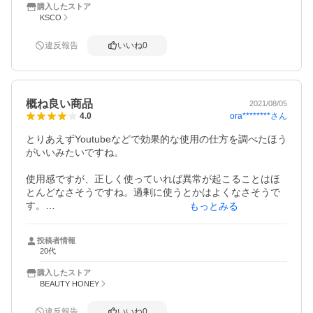
購入したストア
KSCO
違反報告
いいね
0
概ね良い商品
2021/08/05
ora********
さん
4.0
とりあえずYoutubeなどで効果的な使用の仕方を調べたほう
がいいみたいですね。

使用感ですが、正しく使っていれば異常が起こることはほ
とんどなさそうですね。過剰に使うとかはよくなさそうで
す。

もっとみる
顔全体に塗ってみましたがほとんどヒリつきはなかったで
すが口まわりが少々ヒリつきました。

投稿者情報
20代
腕に炎症があったので鎮静効果を確かめるために患部にな
ってみたところ15分くらいで炎症が治ってました。

購入したストア
炎症の鎮静効果は高そうです。
BEAUTY HONEY
違反報告
いいね
0