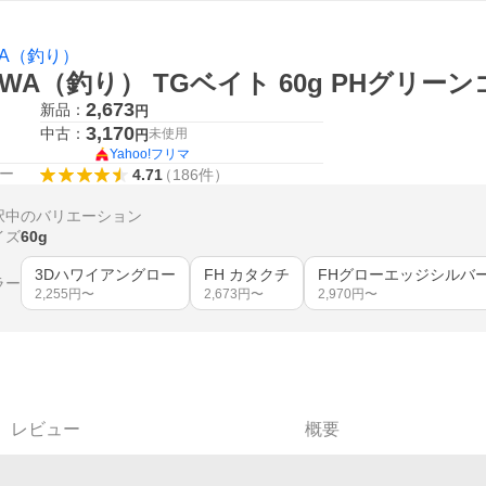
WA（釣り）
IWA（釣り） TGベイト 60g PHグリ
2,673
新品：
円
3,170
中古：
未使用
円
Yahoo!フリマ
ー
4.71
（
186
件
）
択中のバリエーション
イズ
60g
3Dハワイアングロー
FH カタクチ
FHグローエッジシルバ
ラー
2,255
円〜
2,673
円〜
2,970
円〜
レビュー
概要