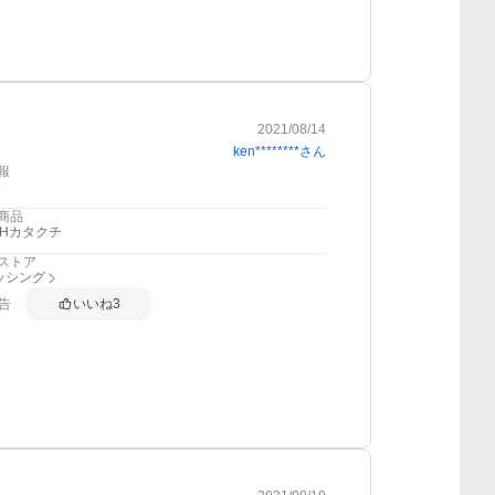
2021/08/14
ken********
さん
報
商品
FHカタクチ
ストア
ッシング
告
いいね
3