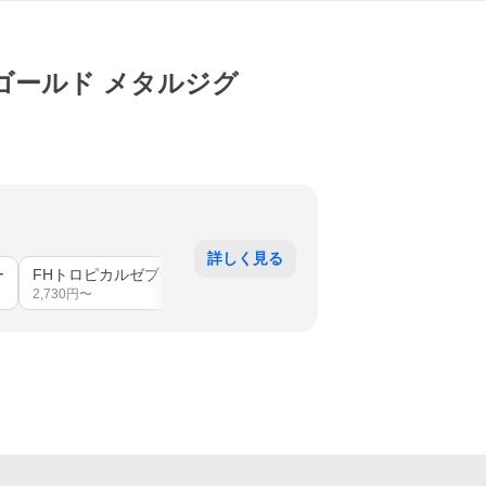
ーンゴールド メタルジグ
詳しく見る
ー
FHトロピカルゼブラ
FHブラックレッドドットグロー
2,730
円〜
2,255
円〜
2,673
円〜