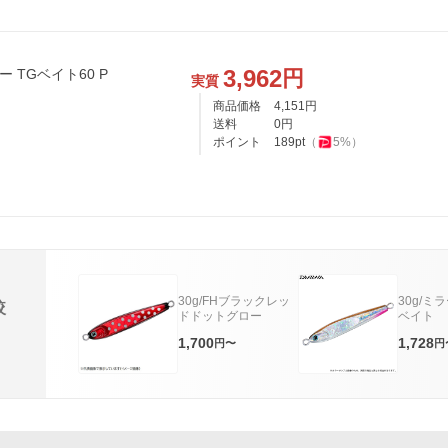
3,962
円
ー TGベイト60 P
実質
商品価格
4,151
円
送料
0
円
ポイント
189
pt
（
5
%）
30g/FHブラックレッ
30g/ミ
較
ドドットグロー
ベイト
1,700
1,728
円〜
円