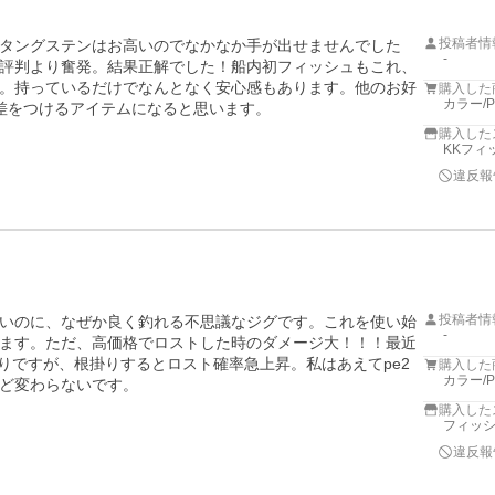
投稿者情
タングステンはお高いのでなかなか手が出せませんでした
-
評判より奮発。結果正解でした！船内初フィッシュもこれ、
。持っているだけでなんとなく安心感もあります。他のお好
購入した
カラー/
差をつけるアイテムになると思います。
購入した
KKフィ
違反報
投稿者情
いのに、なぜか良く釣れる不思議なジグです。これを使い始
-
ます。ただ、高価格でロストした時のダメージ大！！！最近
やりですが、根掛りするとロスト確率急上昇。私はあえてpe2
購入した
カラー/
ど変わらないです。
購入した
フィッシ
違反報