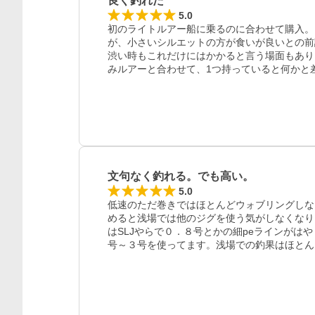
良く釣れた
5.0
初のライトルアー船に乗るのに合わせて購入。
が、小さいシルエットの方が食いが良いとの前
渋い時もこれだけにはかかると言う場面もあり
みルアーと合わせて、1つ持っていると何かと
文句なく釣れる。でも高い。
5.0
低速のただ巻きではほとんどウォブリングしな
めると浅場では他のジグを使う気がしなくなり
はSLJやらで０．８号とかの細peラインがは
号～３号を使ってます。浅場での釣果はほとん