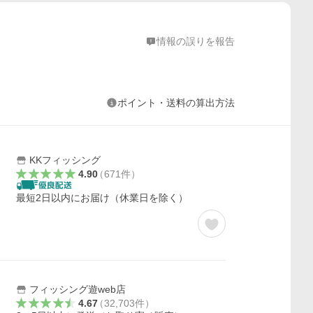
情報の誤りを報告
ポイント・送料の算出方法
KKフィッシング
4.90
（
671
件
）
最短2日以内にお届け（休業日を除く）
フィッシング遊web店
4.67
（
32,703
件
）