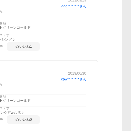
2021/09/19
dog********
さん
報
商品
PHグリーンゴールド
ストア
ッシング
告
いいね
1
2019/06/30
cpw********
さん
報
商品
PHグリーンゴールド
ストア
ング遊web店
告
いいね
0