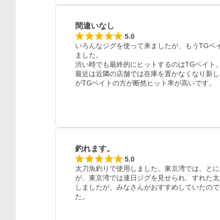
間違いなし
5.0
いろんなジグを使って来ましたが、もうTGベ
ました。

渋い時でも最終的にヒットするのはTGベイト。
最近は近隣の店舗では在庫を置かなくなり新し
がTGベイトの方が断然ヒット率が高いです。
レビュー
釣れます。
5.0
太刀魚釣りで使用しました。東京湾では、とに
が、東京湾では連日ジグを見せられ、すれた太
しましたが、みなさんがおすすめしていたので
た。