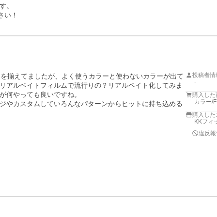
す。

さい！
投稿者情
ーを揃えてましたが、よく使うカラーと使わないカラーが出て
-
リアルベイトフィルムで流行りの？リアルベイト化してみま
が何やっても良いですね。

購入した
カラー/
ジやカスタムしていろんなパターンからヒットに持ち込める
購入した
KKフィ
違反報