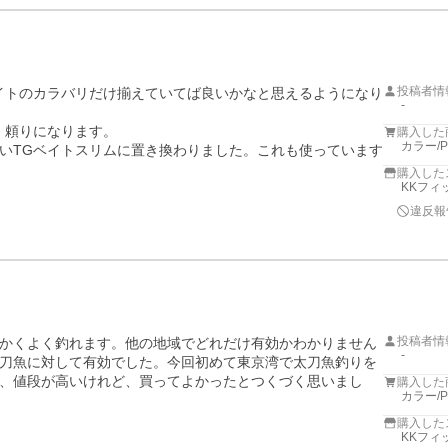
投稿者情
イトのカラバリだけ揃えていてば良いかなと思えるようになり
-
頼りになります。

購入した
カラー/
いTGベイトスリムに置き換わりました。これも使っています
購入した
KKフィ
違反報
投稿者情
かくよく釣れます。他の地域でどれだけ有効かわかりません
-
刀魚に対して有効でした。今回初めて東京湾で太刀魚釣りを
、値段が高いけれど、買ってよかったとつくづく思いまし
購入した
カラー/
購入した
KKフィ