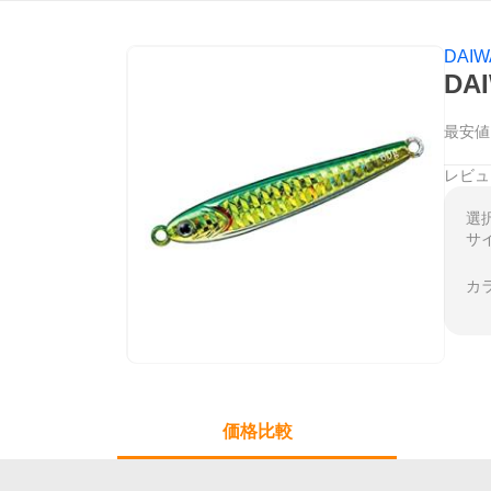
DAI
DA
最安値
レビュ
選
サ
カ
価格比較