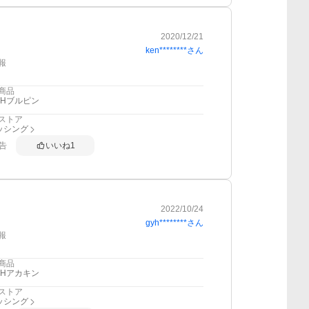
2020/12/21
ken********
さん
報
商品
PHブルピン
ストア
ッシング
告
いいね
1
2022/10/24
gyh********
さん
報
商品
PHアカキン
ストア
ッシング