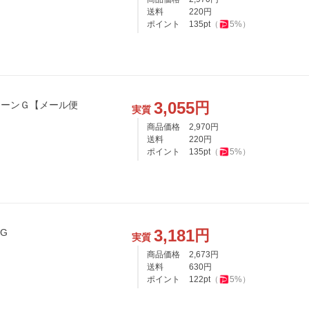
送料
220
円
ポイント
135
pt
（
5
%）
3,055
円
グリーンＧ【メール便
実質
商品価格
2,970
円
送料
220
円
ポイント
135
pt
（
5
%）
3,181
円
G
実質
商品価格
2,673
円
送料
630
円
ポイント
122
pt
（
5
%）