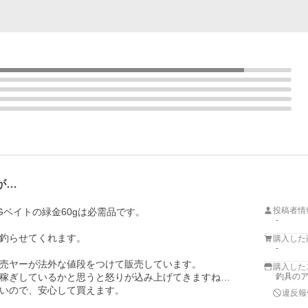
が…
投稿者情
ベイトの緑金60gは必需品です。

-
釣らせてくれます。

購入した
-
売ヤーが法外な値段をつけて販売しています。

購入した
稼ぎしているかと思うと怒りが込み上げてきますね…

釣具の
いので、安心して買えます。

違反報