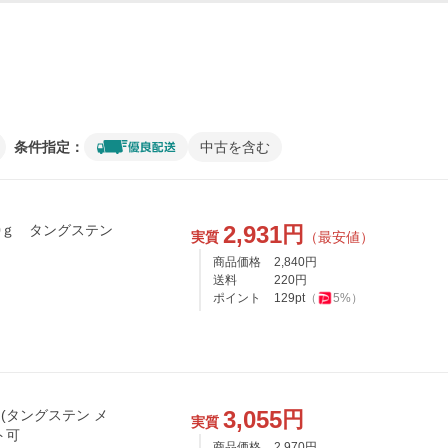
条件指定：
中古を含む
2,931
円
0ｇ タングステン
実質
（最安値）
商品価格
2,840
円
送料
220
円
ポイント
129
pt
（
5
%）
3,055
円
ｇ (タングステン メ
実質
ト可
商品価格
2,970
円