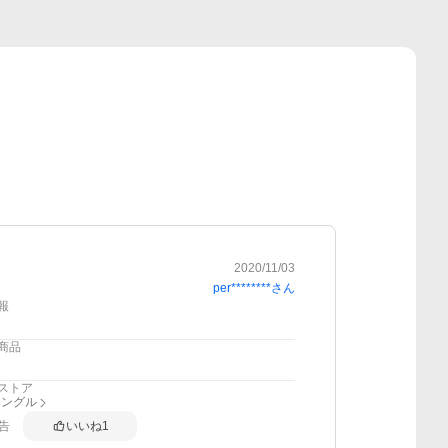
2020/11/03
per********
さん
報
商品
ストア
アングル
告
いいね
1