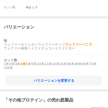
4セット
セット数
バリエーション
味
ウェファーカフェオレ
ウェファーナッツ
ウェファーバニラ
ウェファー抹茶
ベイクドチョコ
ベイクドビター
セット数
1本
2本
3本
4本
5本
6本
10本
12本
14本
24本
36本
48本
60本
72本
144本
バリエーションを変更する
「
その他プロテイン
」の売れ筋製品