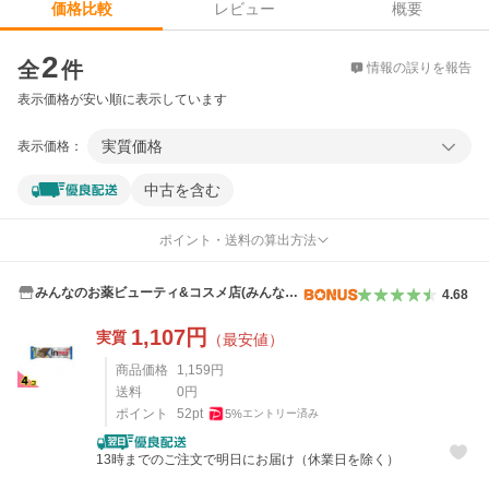
レビュー
概要
価格比較
価格比較
2
全
件
情報の誤りを報告
表示価格が安い順に表示しています
実質価格
表示価格：
中古を含む
ポイント・送料の算出方法
みんなのお薬ビューティ&コスメ店(みんなの
4.68
お薬)
1,107
円
実質
（最安値）
商品価格
1,159
円
送料
0
円
ポイント
52
pt
5
%
エントリー済み
13時までのご注文で明日にお届け（休業日を除く）