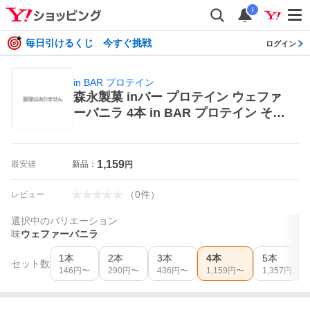
i
毎日引けるくじ 今すぐ挑戦
ログイン
in BAR プロテイン
森永製菓 inバー プロテイン ウェファ
ーバニラ 4本 in BAR プロテイン その
他プロテイン
1,159
最安値
新品：
円
（
0
件
）
レビュー
選択中のバリエーション
味
ウェファーバニラ
1本
2本
3本
4本
5本
セット数
146
円〜
290
円〜
436
円〜
1,159
円〜
1,357
円〜