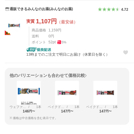
通販できるみんなのお薬(みんなのお薬)
4.72
1,107
円
実質
（最安値）
商品価格
1,159
円
送料
0
円
ポイント
52
pt
5
%
13時までのご注文で明日にお届け（休業日を除く）
他のバリエーションも合わせて価格比較
ウェファーバニラ
/
1本
ベイクドチョコ
/
1本
ベイクドビター
/
1本
146
147
147
円〜
円〜
円〜
※ 価格は中古価格を含む表示です。
レビュー