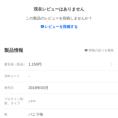
現在レビューはありません
この製品のレビューを投稿しませんか？
レビューを投稿する
概要
製品情報
情報の誤りを報告
1,159
円
最安値（新品）
-
JANコード
2018年03月
発売日
プロテイン剤
バー
形、タイプ
バニラ味
味