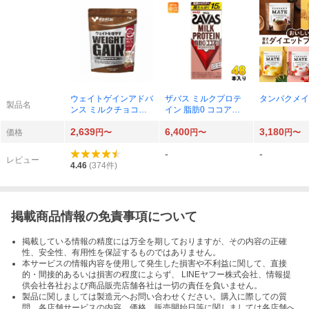
ウェイトゲインアドバ
ザバス ミルクプロテ
タンパクメイト
製品名
ンス ミルクチョコ風
イン 脂肪0 ココア風
味 1kg × 1袋
味 200ml × 48本
2,639
6,400
3,180
価格
円〜
円〜
円〜
-
-
レビュー
4.46
(
374
件)
掲載商品情報の免責事項について
掲載している情報の精度には万全を期しておりますが、その内容の正確
性、安全性、有用性を保証するものではありません。
本サービスの情報内容を使用して発生した損害や不利益に関して、直接
的・間接的あるいは損害の程度によらず、 LINEヤフー株式会社、情報提
供会社各社および商品販売店舗各社は一切の責任を負いません。
製品に関しましては製造元へお問い合わせください。購入に際しての質
問、各店舗サービスの内容、価格、販売開始日等に関しましては各店舗へ