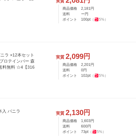
2,081
円
実質
商品価格
2,181
円
送料
ー円
ポイント
100
pt
（
5
%）
2,099
円
実質
 プロテインバー 森
商品価格
2,201
円
料無料 ☆4【316
送料
0
円
ポイント
102
pt
（
5
%）
2,130
円
本入 バニラ
実質
商品価格
1,603
円
送料
600
円
ポイント
73
pt
（
5
%）