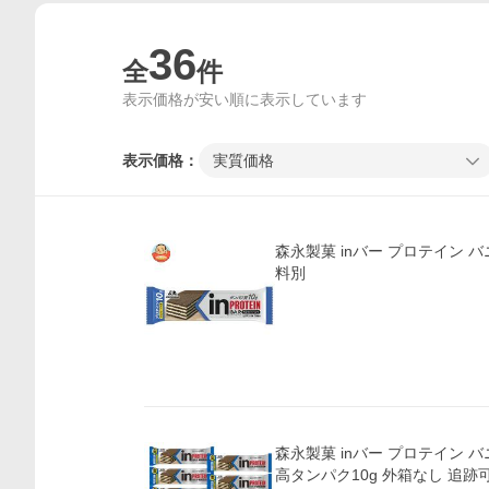
36
全
件
表示価格が安い順に表示しています
表示価格：
実質価格
森永製菓 inバー プロテイン バ
料別
森永製菓 inバー プロテイン バ
高タンパク10g 外箱なし 追