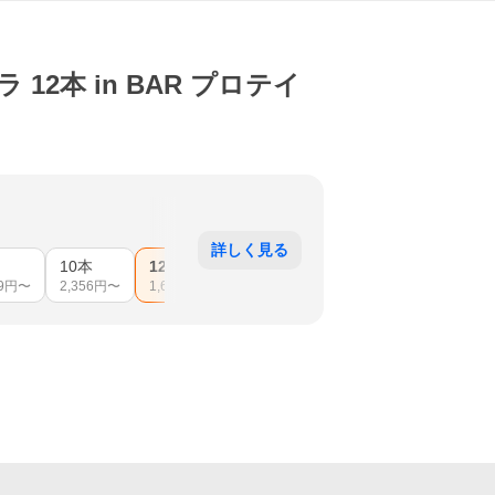
12本 in BAR プロテイ
詳しく見る
10本
12本
24本
36本
48本
9
円〜
2,356
円〜
1,603
円〜
3,942
円〜
5,902
円〜
7,202
円〜