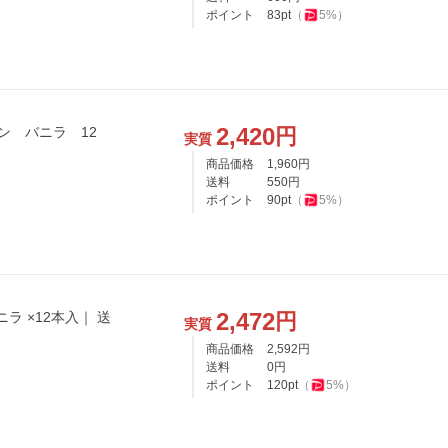
ポイント
83
pt
（
5
%）
2,420
円
ン バニラ 12
実質
商品価格
1,960
円
送料
550
円
ポイント
90
pt
（
5
%）
2,472
円
ニラ ×12本入｜ 送
実質
商品価格
2,592
円
送料
0
円
ポイント
120
pt
（
5
%）