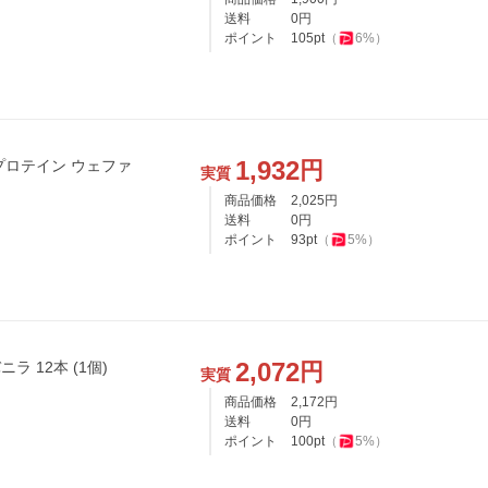
送料
0
円
ポイント
105
pt
（
6
%）
1,932
円
実質
商品価格
2,025
円
送料
0
円
ポイント
93
pt
（
5
%）
2,072
円
inバープロテイン ウェファーバニラ 12本 (1個)
実質
商品価格
2,172
円
送料
0
円
ポイント
100
pt
（
5
%）