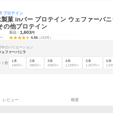
BAR プロテイン
製菓 inバー プロテイン ウェファーバニラ 
 その他プロテイン
1,603
新品：
円
ー
4.56
（
193
件
）
択中のバリエーション
ウェファーバニラ
1本
2本
3本
4本
5本
6本
ット数
146
円〜
290
円〜
436
円〜
1,159
円〜
1,357
円〜
1,55
レビュー
概要