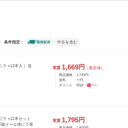
条件指定：
中古を含む
1,669
円
ニラ ×12本入｜ 送
実質
（最安値）
商品価格
1,749
円
送料
ー円
ポイント
80
pt
（
5
%）
1,795
円
ニラ ×12本セット
実質
跡可能メール便にて発
商品価格
1,900
円