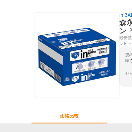
in 
森永
ン
最安値
レビュ
選
味
セ
価格比較