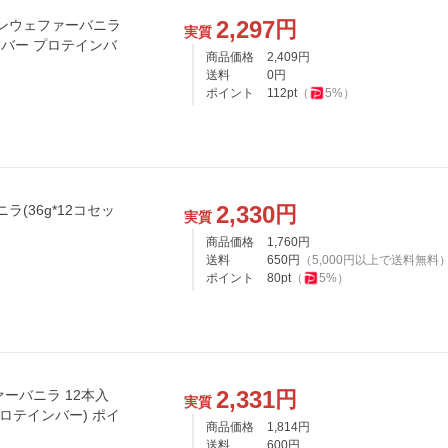
2,297
円
インウェファーバニラ
実質
ンバー プロテインバ
商品価格
2,409
円
送料
0
円
ポイント
112
pt
（
5
%）
2,330
円
ラ(36g*12コセッ
実質
商品価格
1,760
円
送料
650
円
（
5,000
円以上で送料無料
ポイント
80
pt
（
5
%）
2,331
円
ァーバニラ 12本入
実質
ロテインバー) ポイ
商品価格
1,814
円
送料
600
円