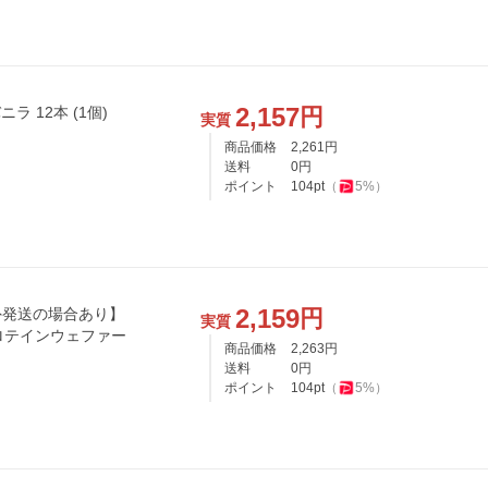
2,157
円
ラ 12本 (1個)
実質
商品価格
2,261
円
送料
0
円
ポイント
104
pt
（
5
%）
2,159
円
外発送の場合あり】
実質
ロテインウェファー
商品価格
2,263
円
送料
0
円
ポイント
104
pt
（
5
%）