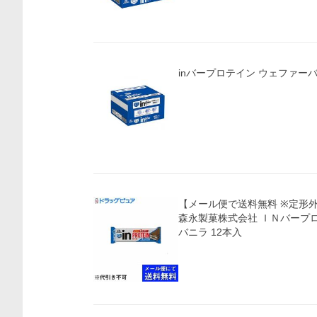
inバープロテイン ウェファーバニ
【メール便で送料無料 ※定形
森永製菓株式会社 ＩＮバープ
バニラ 12本入