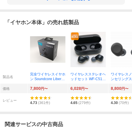
「
イヤホン本体
」の売れ筋製品
完全ワイヤレスイヤホ
ワイヤレスステレオヘ
ワイヤレスノ
製品名
ン Soundcore Liberty
ッドセット WF-C510
ンセリングス
5 A3957N11 ミッドナ
（B） ブラック
ッドセット WF
7,800
6,028
8,800
イトブラック
N（B） ブラ
価格
円〜
円〜
円〜
レビュー
4.73
(
361
件)
4.65
(
279
件)
4.30
(
70
件)
関連サービスの中古商品