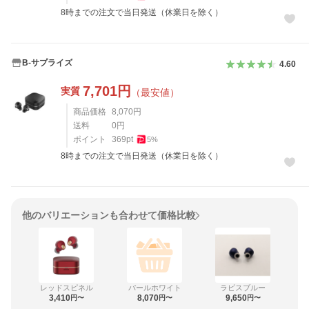
8時までの注文で当日発送（休業日を除く）
B-サプライズ
4.60
7,701
円
実質
（最安値）
商品価格
8,070
円
送料
0
円
ポイント
369
pt
5
%
8時までの注文で当日発送（休業日を除く）
他のバリエーションも合わせて価格比較
レッドスピネル
パールホワイト
ラピスブルー
3,410
8,070
9,650
円〜
円〜
円〜