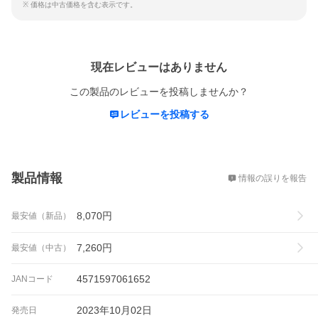
※ 価格は中古価格を含む表示です。
レビュー
現在レビューはありません
この製品のレビューを投稿しませんか？
レビューを投稿する
概要
製品情報
情報の誤りを報告
8,070
円
最安値（新品）
7,260
円
最安値（中古）
4571597061652
JANコード
2023年10月02日
発売日