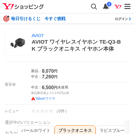
i
毎日引けるくじ 今すぐ挑戦
ログイン
AVIOT
AVIOT ワイヤレスイヤホン TE-Q3-B
K ブラックオニキス イヤホン本体
8,070
新品：
円
7,260
中古：
円
最安値
6,500
中古：
未使用
円
新品最安値より
1,570
円お得
Yahoo!フリマ
（
0
件
）
レビュー
選択中のバリエーション
パールホワイト
ブラックオニキス
ラピスブルー
カラー