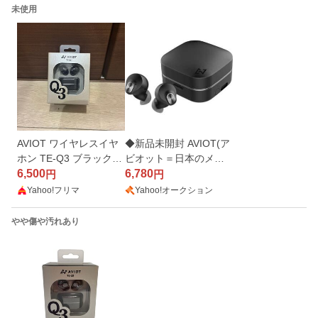
未使用
AVIOT ワイヤレスイヤ
◆新品未開封 AVIOT(ア
ホン TE-Q3 ブラックオ
ビオット＝日本のメー
ニキス
6,500
カー) 完全ワイヤレスイ
6,780
円
円
ヤホン TE-Q3-BK [業界
Yahoo!フリマ
Yahoo!オークション
最小級/アクティブノイ
ズキャンセリング] 保証
やや傷や汚れあり
付