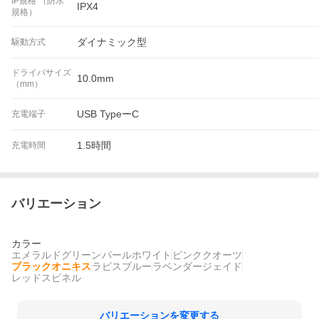
IP規格 （防水
IPX4
規格）
ダイナミック型
駆動方式
ドライバサイズ
10.0mm
（mm）
USB TypeーC
充電端子
1.5時間
充電時間
バリエーション
カラー
エメラルドグリーン
パールホワイト
ピンククオーツ
ブラックオニキス
ラピスブルー
ラベンダージェイド
レッドスピネル
バリエーションを変更する