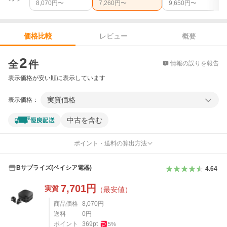
8,070
円〜
7,260
円〜
9,650
円〜
レビュー
概要
価格比較
価格比較
2
全
件
情報の誤りを報告
表示価格が安い順に表示しています
実質価格
表示価格：
中古を含む
ポイント・送料の算出方法
Bサプライズ(ベイシア電器)
4.64
7,701
円
実質
（最安値）
商品価格
8,070
円
送料
0
円
ポイント
369
pt
5
%