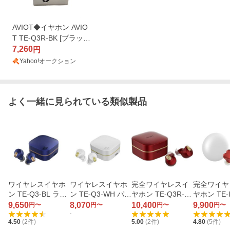
AVIOT◆イヤホン AVIO
T TE-Q3R-BK [ブラック
オニキス]//
7,260
円
Yahoo!オークション
よく一緒に見られている類似製品
ワイヤレスイヤホ
ワイヤレスイヤホ
完全ワイヤレスイ
完全ワイヤ
ン TE-Q3-BL ラピ
ン TE-Q3-WH パー
ヤホン TE-Q3R-R
ヤホン TE-
スブルー
ルホワイト
D レッドスピネル
ド
9,650
8,070
10,400
9,900
円〜
円〜
円〜
円〜
-
4.50
(
2
件)
5.00
(
2
件)
4.80
(
5
件)