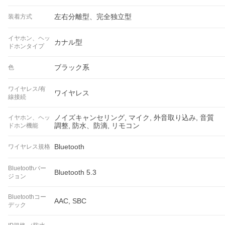
左右分離型、完全独立型
装着方式
イヤホン、ヘッ
カナル型
ドホンタイプ
ブラック系
色
ワイヤレス/有
ワイヤレス
線接続
ノイズキャンセリング, マイク, 外音取り込み, 音質
イヤホン、ヘッ
調整, 防水、防滴, リモコン
ドホン機能
Bluetooth
ワイヤレス規格
Bluetoothバー
Bluetooth 5.3
ジョン
Bluetoothコー
AAC, SBC
デック