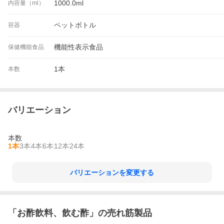
1000.0ml
内容量（ml）
ペットボトル
容器
機能性表示食品
保健機能食品
1本
本数
バリエーション
本数
1本
3本
4本
6本
12本
24本
バリエーションを変更する
「
お酢飲料、飲む酢
」の売れ筋製品