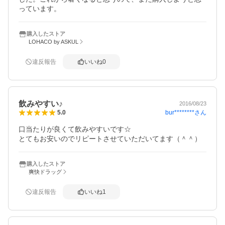
っています。
購入したストア
LOHACO by ASKUL
違反報告
いいね
0
飲みやすい♪
2016/08/23
bur********
さん
5.0
口当たりが良くて飲みやすいです☆

とてもお安いのでリピートさせていただいてます（＾＾）
購入したストア
爽快ドラッグ
違反報告
いいね
1