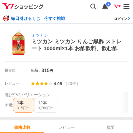
i
毎日引けるくじ 今すぐ挑戦
ログイン
ミツカン
ミツカン ミツカン りんご黒酢 ストレ
ート 1000ml×1本 お酢飲料、飲む酢
315
最安値
新品：
円
（
20
件
）
レビュー
4.05
選択中のバリエーション
1本
12本
本数
315
円〜
3,780
円〜
レビュー
概要
価格比較