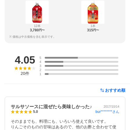
12本
1本
3,780
315
円〜
円〜
※ 価格は中古価格を含む表示です。
レビュー
4.05
5
4
3
2
20
件
1
おすすめ順
サルサソースに混ぜたら美味しかった♪
2017/10/14
bur********
さん
5.0
そのままでも、料理にも、いろいろ使えて良いです。

りんごそのものの甘味はあるので、他のお酢と合わせて使