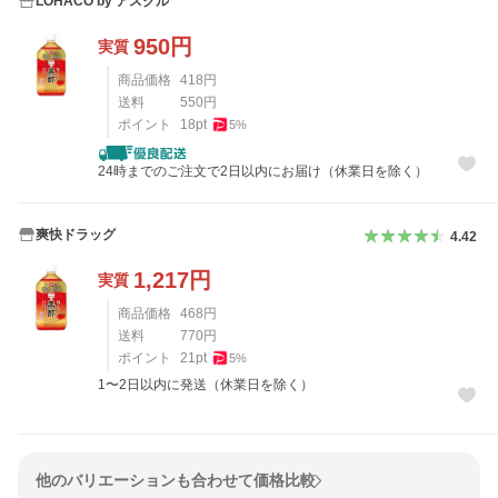
LOHACO by アスクル
950
円
実質
商品価格
418
円
送料
550
円
ポイント
18
pt
5
%
24時までのご注文で2日以内にお届け（休業日を除く）
爽快ドラッグ
4.42
1,217
円
実質
商品価格
468
円
送料
770
円
ポイント
21
pt
5
%
1〜2日以内に発送（休業日を除く）
他のバリエーションも合わせて価格比較