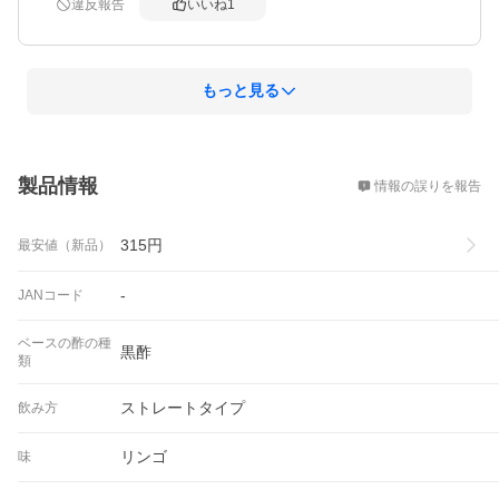
違反報告
いいね
1
もっと見る
概要
製品情報
情報の誤りを報告
315
円
最安値（新品）
-
JANコード
ベースの酢の種
黒酢
類
ストレートタイプ
飲み方
リンゴ
味