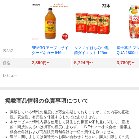
BRAGG アップルサイ
タマノイ はちみつ黒
富士薬品 フ
製品名
ダービネガー 946ml×
酢ダイエット 125ml ×
QUA 1800m
1本
72本
2,390
5,724
3,780
価格
円〜
円〜
円〜
-
-
-
レビュー
掲載商品情報の免責事項について
掲載している情報の精度には万全を期しておりますが、その内容の正確
性、安全性、有用性を保証するものではありません。
本サービスの情報内容を使用して発生した損害や不利益に関して、直接
的・間接的あるいは損害の程度によらず、 LINEヤフー株式会社、情報提
供会社各社および商品販売店舗各社は一切の責任を負いません。
製品に関しましては製造元へお問い合わせください。購入に際しての質