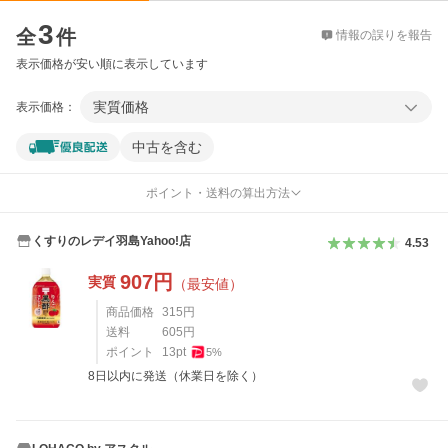
価格比較
3
全
件
情報の誤りを報告
表示価格が安い順に表示しています
実質価格
表示価格：
中古を含む
ポイント・送料の算出方法
くすりのレデイ羽島Yahoo!店
4.53
907
円
実質
（最安値）
商品価格
315
円
送料
605
円
ポイント
13
pt
5
%
8日以内に発送（休業日を除く）