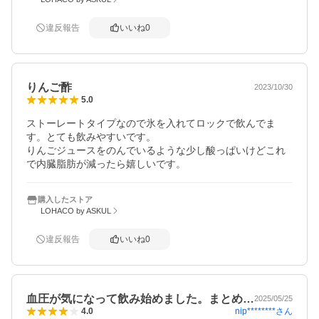
違反報告
いいね
0
りんご酢
2023/10/30
5.0
ストーレートタイプなので氷を入れてロックで飲んでま
す。とても飲みやすいです。

りんごジュースをのんでいるような少し酸っぱいけどこれ
で内臓脂肪が減ったら嬉しいです。
購入したストア
LOHACO by ASKUL
違反報告
いいね
0
血圧が気になって飲み始めました。まとめ…
2025/05/25
nip********
さん
4.0