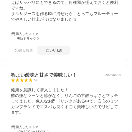
えばサッパリにもできるので、何種類か揃えておくと便利
ですね。

サルサソースを作る時に混ぜたら、とってもフルーティー
でやさしい仕上がりになりました☆
購入したストア
爽快ドラッグ
違反報告
いいね
0
程よい酸味と甘さで美味しい！
2026/04/26
5.0
健康を意識して購入しました！

酢の嫌なツーンと感がなく、りんごの甘酸っぱさとマッチ
してました。色んなお酢ドリンクがある中で、安心のミツ
カンブランドでコスパも良くすごく美味しいのでリピして
ます。
購入したストア
LOHACO by ASKUL