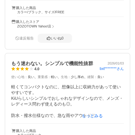
らの季節、ハンディファンも入れたいところですがそこま
購入した商品
では入らないので外側に付いてる輪っかを利用していま
カラー/ブラック、サイズ/FREE
す。
購入したストア
ZOZOTOWN Yahoo!店
違反報告
いいね
0
もう迷わない。シンプルで機能性抜群
2026/01/03
bxt********
さん
4.0
使い心地
：
良い
重量感
：
軽い
生地
：
少し厚め
縫製
：
良い
軽くてコンパクトなのに、想像以上に収納力があって使い
やすいです。

KiUらしいシンプルでおしゃれなデザインなので、メンズ・
レディース問わず使えるのも◎。

防水・撥水仕様なので、急な雨やアウトドア、フェスでも
もっとみる
安心して使えました。

斜めがけしても体にフィットして邪魔にならず、長時間使
購入した商品
っても疲れにくいのが嬉しいポイント。
