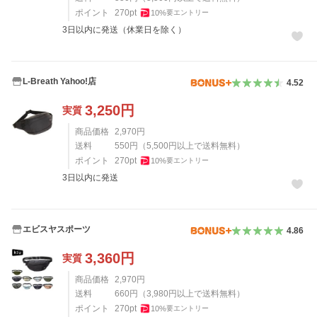
ポイント
270
pt
10
%
要エントリー
3日以内に発送（休業日を除く）
L-Breath Yahoo!店
4.52
3,250
円
実質
商品価格
2,970
円
送料
550
円
（
5,500
円以上で送料無料）
ポイント
270
pt
10
%
要エントリー
3日以内に発送
エビスヤスポーツ
4.86
3,360
円
実質
商品価格
2,970
円
送料
660
円
（
3,980
円以上で送料無料）
ポイント
270
pt
10
%
要エントリー