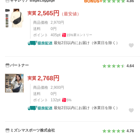
ギャレリア Bag&Luggage
4.86
2,565
円
実質
（最安値）
商品価格
2,970
円
送料
0
円
ポイント
405
pt
15
%
要エントリー
最短2日以内にお届け（休業日を除く）
パートナー
4.64
2,768
円
実質
商品価格
2,900
円
送料
0
円
ポイント
132
pt
5
%
最短2日以内にお届け（休業日を除く）
ミズシマスポーツ株式会社
4.76