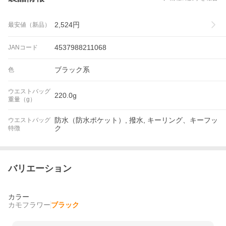
2,524
円
最安値（新品）
4537988211068
JANコード
ブラック系
色
ウエストバッグ
220.0g
重量（g）
防水（防水ポケット）, 撥水, キーリング、キーフッ
ウエストバッグ
ク
特徴
バリエーション
カラー
カモフラワー
ブラック