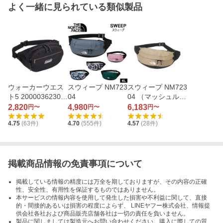
よく一緒に見られている類似製品
ウォーカーウエス
スウィープ NM723
スウィープ NM723
ト5 2000036230
04
04 （マッシュルー
（ブラック）
ム）
2,820
4,980
6,183
円〜
円〜
円〜
4.75
(
63
件)
4.70
(
555
件)
4.57
(
28
件)
掲載商品情報の免責事項について
掲載している情報の精度には万全を期しておりますが、その内容の正確
性、安全性、有用性を保証するものではありません。
本サービスの情報内容を使用して発生した損害や不利益に関して、直接
的・間接的あるいは損害の程度によらず、 LINEヤフー株式会社、情報提
供会社各社および商品販売店舗各社は一切の責任を負いません。
製品に関しましては製造元へお問い合わせください。購入に際しての質