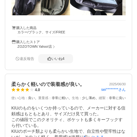
私もですが、立てて入れないと取りにくいしバックの形も
不格好になるのでちょっと気になります(^ｰ^;)

お散歩や買い物位で使う分には、全く問題ないと思いま
購入した商品
カラー/ブラック、サイズ/FREE
購入したストア
ZOZOTOWN Yahoo!店
違反報告
いいね
4
柔らかく軽いので装着感が良い。
2025/06/30
sei********
さん
4.0
使い心地
：
良い
重量感
：
非常に軽い
生地
：
少し薄め
縫製
：
非常に良い
KIUのものをいくつか持っているので、メーカーに対する信
頼感はもともとあり、サイズだけ見て買った。

この値段でこのクオリティ、ポケットも多くキーフックす
ら付いている。

KIUのポーチ類よりも柔らかい生地で、自立性や堅牢性はな