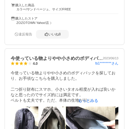
購入した商品
表面は止水ジップで防水加工してあるようですが、かなり
カラー/サンドベージュ、サイズ/FREE
生地が薄いなぁ〜‼︎という印象を受けました。

なので機械物や割れもの小物などは入れて置くのは怖いな
購入したストア
ぁ〜と思いました。

ZOZOTOWN Yahoo!店
ただ、その分価格は安く大きさもかなり物が入るので、最
違反報告
いいね
8
近は除菌グッズなど、今までバックに入れて無かった物な
ども入れる様になったので、価格と容量と防水性というの
はかなりプラスだと思いました。

中も仕切りのジップがあり生地が薄い以外はかなり満足感
今使っている物よりやや小さめのボディバ…
2023/06/13
のあるバックでめちゃくちゃ軽いですし、コスパはいいと
ts1********
さん
4.0
思います！！
今使っている物よりやや小さめのボディバックを探してお
り、お手頃なこちらを購入しました。

二つ折り財布にスマホ、小さいタオル程度が入れば良いか
なと思ったのでサイズ的には満足です。

ベルトも丈夫です。ただ、本体の生地が頼りないとゆう
もっとみる
か…すぐ破れそうな感じがします。

体に触れる方にもポケットがあり、メッシュ生地で良い
し、中もファスナーついて良いのですが、きちんと真っ直
ぐ入れたい！とゆう方にはオススメしないかな。
