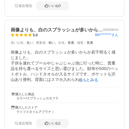
違反報告
いいね
0
画像よりも、白のスプラッシュが多いから…
2025/06/10
t4n********
さん
5.0
使い心地
：
良い
重量感
：
軽い
生地
：
普通
縫製
：
普通
画像よりも、白のスプラッシュが多いからか若干明るく感
じました。

子供を連れてプールやじゃぶじゃぶ池に行った時に、貴重
品を持ち運べるサイズと思い選びました。財布や500のペッ
トボトル、ハンドタオルが入るサイズです。ポケットも沢
山あり便利。背面にはスマホ入れられるし、内ポケットに
もっとみる
はティッシュや絆創膏を収納するのにちょうど良さそうで
す。

購入した商品
とっても気に入りました！
カラー/スプラッシュカモフラ
購入したストア
ライフスタイルアブラナ
違反報告
いいね
1