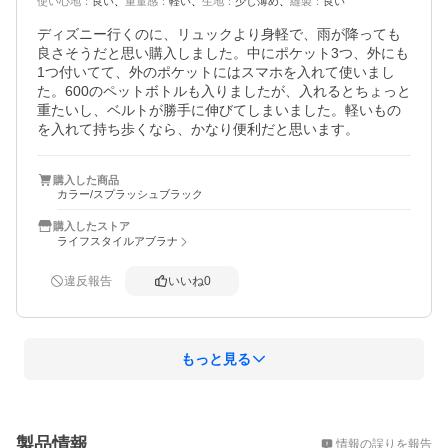
使い心地
：
良い
重量感
：
軽い
生地
：
少し薄め
縫製
：
良い
ディズニー行くのに、リュックより身軽で、雨が降っても
良さそうだと思い購入しました。中にポケット3つ、外にも
1つ付いてて、外のポケットにはスマホを入れて使いまし
た。600のペットボトルも入りましたが、入れるとちょっと
重たいし、ベルトが勝手に伸びてしまいました。軽いもの
を入れて持ち歩くなら、かなり便利だと思います。
購入した商品
カラー/スプラッシュブラック
購入したストア
ライフスタイルアブラナ
違反報告
いいね
0
もっと見る
概要
製品情報
情報の誤りを報告