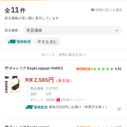
価格比較
11
全
件
情報の誤りを報告
表示価格が安い順に表示しています
実質価格
表示価格：
中古を含む
ポイント・送料の算出方法
ギャレリア Bag&Luggage ANNEX
4.92
2,565
円
実質
（最安値）
商品価格
2,970
円
送料
0
円
ポイント
405
pt
15
%
要エントリー
最短2日以内にお届け（休業日を除く）