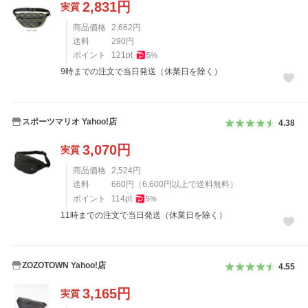
2,831
円
実質
商品価格
2,662
円
送料
290
円
ポイント
121
pt
5
%
9時までの注文で当日発送（休業日を除く）
スポーツマリオ Yahoo!店
4.38
3,070
円
実質
商品価格
2,524
円
送料
660
円
（
6,600
円以上で送料無料）
ポイント
114
pt
5
%
11時までの注文で当日発送（休業日を除く）
ZOZOTOWN Yahoo!店
4.55
3,165
円
実質