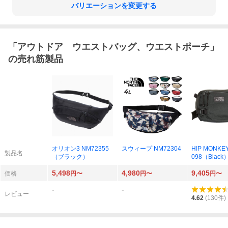
バリエーションを変更する
「
アウトドア ウエストバッグ、ウエストポーチ
」
の売れ筋製品
オリオン3 NM72355
スウィープ NM72304
HIP MONKEY
製品名
（ブラック）
098（Black
5,498
4,980
9,405
価格
円〜
円〜
円〜
-
-
レビュー
4.62
(
130
件)