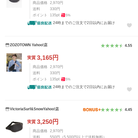
商品価格
2,970
円
送料
330
円
ポイント
135
pt
5
%
24時までのご注文で2日以内にお届け
ZOZOTOWN Yahoo!店
4.55
3,165
円
実質
商品価格
2,970
円
送料
330
円
ポイント
135
pt
5
%
24時までのご注文で2日以内にお届け
VictoriaSurf&SnowYahoo!店
4.45
3,250
円
実質
商品価格
2,970
円
送料
550
円
（
5,500
円以上で送料無料）