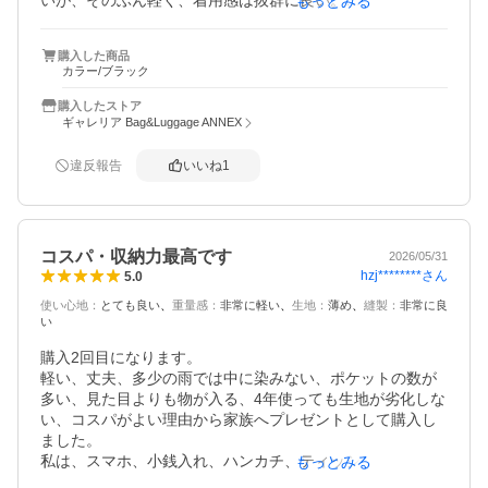
いが、そのぶん軽く、着用感は抜群に良い。

もっとみる
ベルトが、どういう使い方をするにしてもそんなに要らん
やろ、というくらい長く、余ったベルトをまとめておくバ
購入した商品
ンドが付いているものの、それでも持て余すくらいに長い
カラー/ブラック
ので、そこだけはマイナス。関取が斜め掛けするのに対応
できるくらいの長さを腰に巻くと、当然、かなーり余る。
購入したストア
ギャレリア Bag&Luggage ANNEX
違反報告
いいね
1
コスパ・収納力最高です
2026/05/31
hzj********
さん
5.0
使い心地
：
とても良い
重量感
：
非常に軽い
生地
：
薄め
縫製
：
非常に良
い
購入2回目になります。

軽い、丈夫、多少の雨では中に染みない、ポケットの数が
多い、見た目よりも物が入る、4年使っても生地が劣化しな
い、コスパがよい理由から家族へプレゼントとして購入し
ました。

私は、スマホ、小銭入れ、ハンカチ、ティッシュ、日傘、5
もっとみる
00mlペットボトル、エコバッグを詰め込んでます。これか