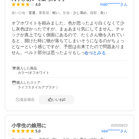
mab********
さん
4.0
使い心地
：
普通
重量感
：
軽い
生地
：
少し薄め
縫製
：
良い
オフホワイトを頼みました。色が思ったより白くなくて少
し灰色ぽかったですが、まぁあまり気にしてません。チャ
ックが真上でなく側面にあるので、たくさん物を入れてい
ると、開けた時に物が落ちてしまいそうになるのがちょっ
となーという感じですが、予想は出来てたので問題ありま
せん。ベルト部分は思ったよりもしっかりしてて良かった
もっとみる
です。
購入した商品
カラー/オフホワイト
購入したストア
ライフスタイルアブラナ
違反報告
いいね
0
小学生の娘用に
2025/09/23
saa********
さん
5.0