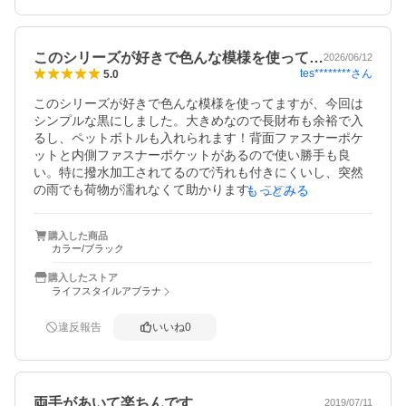
このシリーズが好きで色んな模様を使って…
2026/06/12
tes********
さん
5.0
このシリーズが好きで色んな模様を使ってますが、今回は
シンプルな黒にしました。大きめなので長財布も余裕で入
るし、ペットボトルも入れられます！背面ファスナーポケ
ットと内側ファスナーポケットがあるので使い勝手も良
い。特に撥水加工されてるので汚れも付きにくいし、突然
の雨でも荷物が濡れなくて助かります。この値段でこの仕
もっとみる
様はありがたいです！
購入した商品
カラー/ブラック
購入したストア
ライフスタイルアブラナ
違反報告
いいね
0
両手があいて楽ちんです
2019/07/11