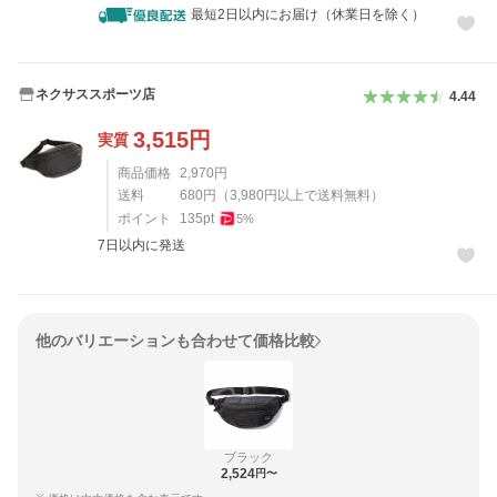
最短2日以内にお届け（休業日を除く）
ネクサススポーツ店
4.44
3,515
円
実質
商品価格
2,970
円
送料
680
円
（
3,980
円以上で送料無料）
ポイント
135
pt
5
%
7日以内に発送
他のバリエーションも合わせて価格比較
ブラック
2,524
円〜