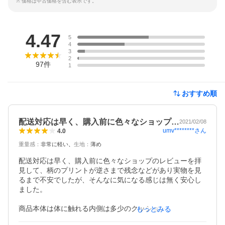
※ 価格は中古価格を含む表示です。
レビュー
4.47
5
4
3
2
97
件
1
おすすめ順
配送対応は早く、購入前に色々なショップ…
2021/02/08
umv********
さん
4.0
重量感
：
非常に軽い
生地
：
薄め
配送対応は早く、購入前に色々なショップのレビューを拝
見して、柄のプリントが逆さまで残念などがあり実物を見
るまで不安でしたが、そんなに気になる感じは無く安心し
ました。

商品本体は体に触れる内側は多少のクッションがあり夏場
もっとみる
でも蒸れたりしないちょうどいい感じかなと思いました。
