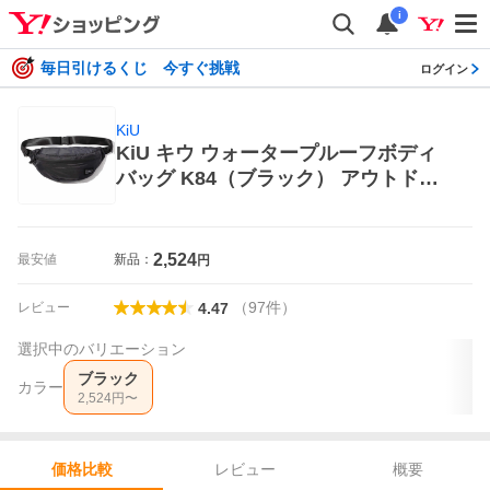
i
毎日引けるくじ 今すぐ挑戦
ログイン
KiU
KiU キウ ウォータープルーフボディ
バッグ K84（ブラック） アウトド
ア ウエストバッグ、ウエストポーチ
2,524
最安値
新品：
円
（
97
件
）
レビュー
4.47
選択中のバリエーション
ブラック
カラー
2,524
円〜
レビュー
概要
価格比較