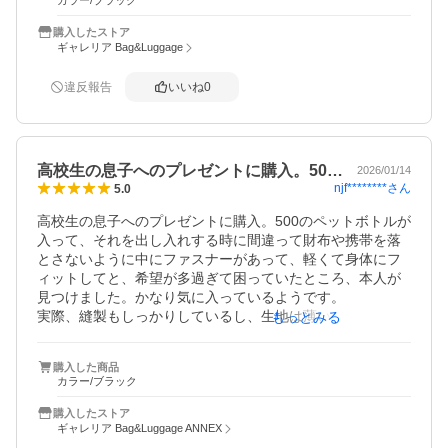
カラー/ブラック
必要なものだけをスマートに持ち歩きたい人にぴったりの
購入したストア
ボディバッグだと思います。
ギャレリア Bag&Luggage
違反報告
いいね
0
高校生の息子へのプレゼントに購入。50…
2026/01/14
njf********
さん
5.0
高校生の息子へのプレゼントに購入。500のペットボトルが
入って、それを出し入れする時に間違って財布や携帯を落
とさないように中にファスナーがあって、軽くて身体にフ
ィットしてと、希望が多過ぎて困っていたところ、本人が
見つけました。かなり気に入っているようです。

実際、縫製もしっかりしているし、生地は薄いですが丈夫
もっとみる
なのではないかと思います。良い買い物をしました。
購入した商品
カラー/ブラック
購入したストア
ギャレリア Bag&Luggage ANNEX