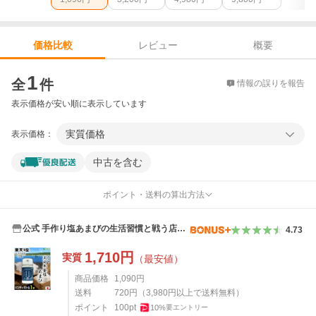
レビュー
概要
価格比較
価格比較
1
全
件
情報の誤りを報告
表示価格が安い順に表示しています
実質価格
表示価格：
中古を含む
ポイント・送料の算出方法
公式 手作り塩あまびの生活習慣と戦う店サ
4.73
サヤ
1,710
円
実質
（最安値）
商品価格
1,090
円
送料
720
円
（
3,980
円以上で送料無料）
ポイント
100
pt
10
%
要エントリー