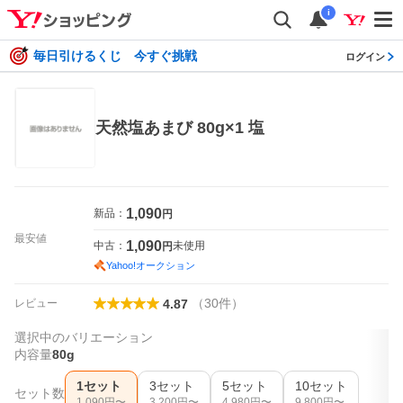
i
毎日引けるくじ 今すぐ挑戦
ログイン
天然塩あまび 80g×1 塩
1,090
新品：
円
最安値
1,090
中古：
未使用
円
Yahoo!オークション
（
30
件
）
レビュー
4.87
選択中のバリエーション
内容量
80g
1セット
3セット
5セット
10セット
セット数
1,090
円〜
3,200
円〜
4,980
円〜
9,800
円〜