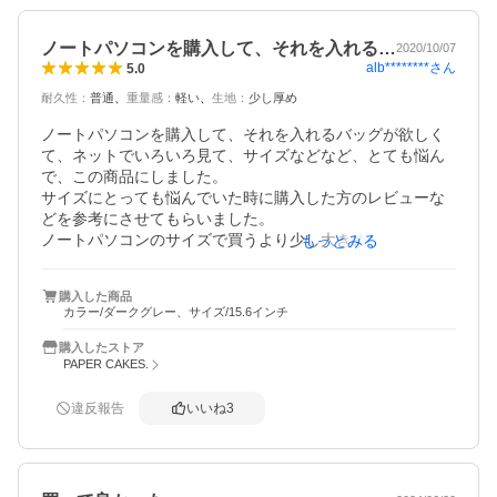
良い商品をありがとうございました。

注文番号

ノートパソコンを購入して、それを入れる…
2020/10/07
ookami-10126718
alb********
さん
5.0
耐久性
：
普通
重量感
：
軽い
生地
：
少し厚め
ノートパソコンを購入して、それを入れるバッグが欲しく
て、ネットでいろいろ見て、サイズなどなど、とても悩ん
で、この商品にしました。

サイズにとっても悩んでいた時に購入した方のレビューな
どを参考にさせてもらいました。

ノートパソコンのサイズで買うより少し大きめのサイズが
もっとみる
いいとの意見を見て、私のは14ｲﾝﾁでいいのですが、15､6ｲ
ﾝﾁのを購入させていただきました。

購入した商品
商品が届いてバッグに入れてみると、ちょうどいいサイズ
カラー/ダークグレー、サイズ/15.6インチ
でした。バッグの中はキズがつかない様にフワフワの生地
にしてあって、とっても良かったです(◍•ᴗ•◍)

購入したストア
ありがとうございました(≧▽≦)
PAPER CAKES.
違反報告
いいね
3