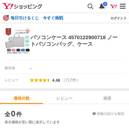
i
毎日引けるくじ 今すぐ挑戦
ログイン
パソコンケース 4570122900718 ノー
トパソコンバッグ、ケース
-
最安値
（
717
件
）
レビュー
4.48
レビュー
概要
価格比較
価格比較
0
全
件
情報の誤りを報告
表示価格が安い順に表示しています