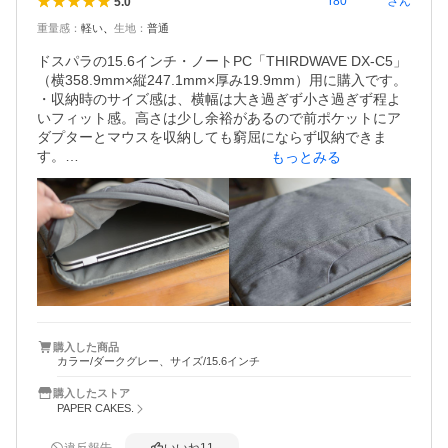
r80********
さん
5.0
重量感
：
軽い
生地
：
普通
ドスパラの15.6インチ・ノートPC「THIRDWAVE DX-C5」
（横358.9mm×縦247.1mm×厚み19.9mm）用に購入です。

・収納時のサイズ感は、横幅は大き過ぎず小さ過ぎず程よ
いフィット感。高さは少し余裕があるので前ポケットにア
ダプターとマウスを収納しても窮屈にならず収納できま
す。

もっとみる
・生地は、価格からすれば充分な素材感があります。

・カラーは、ダークグレーで暗すぎず、明る過ぎないグレ
ーで飽きのこない色合いでよかったです。

・クッション性は、価格からすれば適度で用途として求め
たのはインナーケースとして持ち運び時にある程度のクッ
ション性ですので充分です。落下や衝撃耐性を重視される
のであればよりハードなモノを検討されるのがよいでしょ
うね。

・耐久性については未知数ですが、ひとまず持ち運び用に
何か欲しいという方におすすめです。価格からすれば満足
購入した商品
カラー/ダークグレー、サイズ/15.6インチ
のいく商品です。
購入したストア
PAPER CAKES.