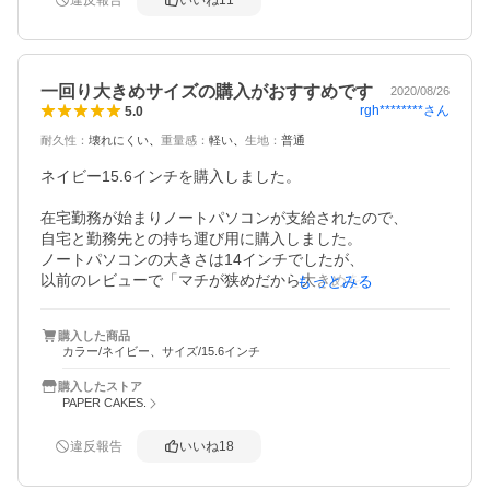
違反報告
いいね
11
一回り大きめサイズの購入がおすすめです
2020/08/26
rgh********
さん
5.0
耐久性
：
壊れにくい
重量感
：
軽い
生地
：
普通
ネイビー15.6インチを購入しました。

在宅勤務が始まりノートパソコンが支給されたので、

自宅と勤務先との持ち運び用に購入しました。

ノートパソコンの大きさは14インチでしたが、

以前のレビューで「マチが狭めだから大きめを購入すると
もっとみる
ケーブルやバッテリーも入る」と書かれていたのでこのサ
イズにしました。

購入した商品
結果、正解でした。

カラー/ネイビー、サイズ/15.6インチ
ケーブル類やA4だったら薄いファイルも一緒に入ります。

持ち手のところにポケットが付いていて

購入したストア
持ち手を収納出来るので、インバックとしても普通のバッ
PAPER CAKES.
クとしても使えます。

同じ部署の人にも貸してあげたら「使いやすい！」と喜ん
違反報告
いいね
18
でました。なのでもう１つ購入することを検討中です。

配送もポストインで早かったです。
