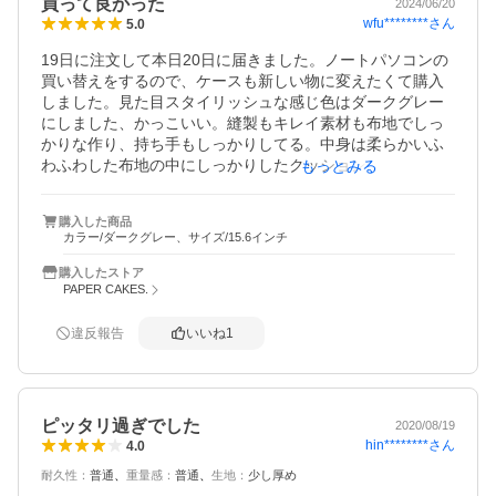
買って良かった
2024/06/20
wfu********
さん
5.0
19日に注文して本日20日に届きました。ノートパソコンの
買い替えをするので、ケースも新しい物に変えたくて購入
しました。見た目スタイリッシュな感じ色はダークグレー
にしました、かっこいい。縫製もキレイ素材も布地でしっ
かりな作り、持ち手もしっかりしてる。中身は柔らかいふ
わふわした布地の中にしっかりしたクッション素材が入っ
もっとみる
てます。外側のファスナーポケットはiPad入りました、持
ち手の両側にもポケットがあって、小さめ付属品やメモ用
購入した商品
紙や筆記用具なども入れれますね。お値段も安くていい買
カラー/ダークグレー、サイズ/15.6インチ
い物をしました。
購入したストア
PAPER CAKES.
違反報告
いいね
1
ピッタリ過ぎでした
2020/08/19
hin********
さん
4.0
耐久性
：
普通
重量感
：
普通
生地
：
少し厚め