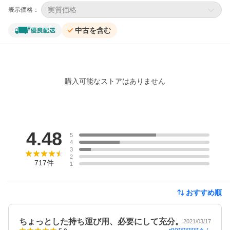
実質価格
表示価格：
中古を含む
購入可能なストアはありません
レビュー
4.48
5
4
3
2
717
件
1
おすすめ順
ちょっとした持ち運び用、必要にして充分。
2021/03/17