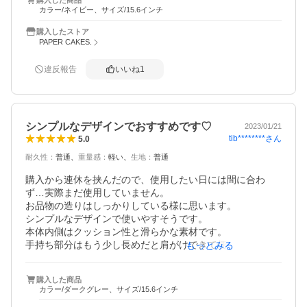
カラー/ネイビー、サイズ/15.6インチ
購入したストア
PAPER CAKES.
違反報告
いいね
1
シンプルなデザインでおすすめです♡
2023/01/21
tib********
さん
5.0
耐久性
：
普通
重量感
：
軽い
生地
：
普通
購入から連休を挟んだので、使用したい日には間に合わ
ず…実際まだ使用していません。

お品物の造りはしっかりしている様に思います。

シンプルなデザインで使いやすそうです。

本体内側はクッション性と滑らかな素材です。

手持ち部分はもう少し長めだと肩がけできて便利かと思い
もっとみる
ます。

15.6インチは手持ちが重いので、リュックに入れて使用す
購入した商品
ることになりそうです。

カラー/ダークグレー、サイズ/15.6インチ
ショップの対応は、とても丁寧で良かったです。
