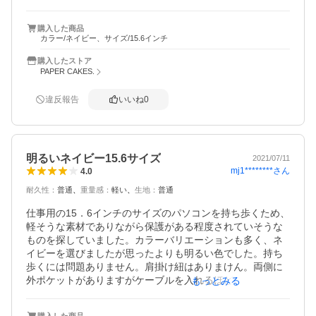
二分な段取りで対応してます(ボケ予防に打って付け)  色褪
せと角の擦れ具合はこれからですが、色違いを購入予定で
購入した商品
す　　以上
カラー/ネイビー、サイズ/15.6インチ
購入したストア
PAPER CAKES.
違反報告
いいね
0
明るいネイビー15.6サイズ
2021/07/11
mj1********
さん
4.0
耐久性
：
普通
重量感
：
軽い
生地
：
普通
仕事用の15．6インチのサイズのパソコンを持ち歩くため、
軽そうな素材でありながら保護がある程度されていそうな
ものを探していました。カラーバリエーションも多く、ネ
イビーを選びましたが思ったよりも明るい色でした。持ち
歩くには問題ありません。肩掛け紐はありまけん。両側に
外ポケットがありますがケーブルを入れるほどマチがない
もっとみる
ので、そのままパソコンと収納しています。重いPCです
が、素材が柔らかいので手も痛くなさそうです。
購入した商品