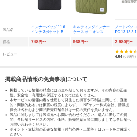
インナーバッグ 11.6
キルティングインナー
ノートパソコ
製品名
インチ 3ポケット BM-
ケース オニオンステ
PC 13 13.3 1
IB3PT11BK （ブラッ
ッチ BM-IBQTO14GN
5 15.6 16 
748
968
2,980
ク）
（カーキ）
book air pro 
価格
円〜
円〜
円〜
M1 M2 M3
-
-
レビュー
4.64
(
699
件)
掲載商品情報の免責事項について
掲載している情報の精度には万全を期しておりますが、その内容の正確
性、安全性、有用性を保証するものではありません。
本サービスの情報内容を使用して発生した損害や不利益に関して、直接
的・間接的あるいは損害の程度によらず、 LINEヤフー株式会社、情報提
供会社各社および商品販売店舗各社は一切の責任を負いません。
製品に関しましては製造元へお問い合わせください。購入に際しての質
問、各店舗サービスの内容、価格、販売開始日等に関しましては各店舗へ
お問い合わせください。
ポイント・支払額の正確な情報（付与条件・上限等）はカートをご確認く
ださい。