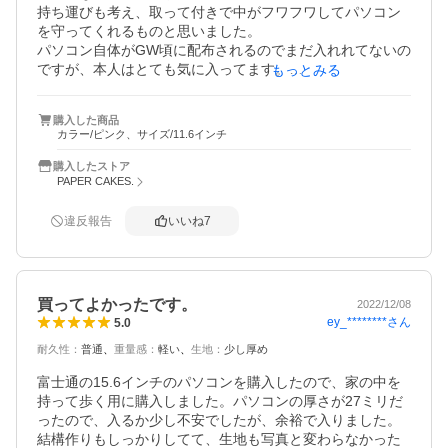
持ち運びも考え、取って付きで中がフワフワしてパソコン
を守ってくれるものと思いました。

パソコン自体がGW頃に配布されるのでまだ入れれてないの
ですが、本人はとても気に入ってます。

もっとみる
少し小さめと書いてあり１つ大きめが良いとレビュー見た
のですが、ピッタリが良いなとそのままのサイズで買った
購入した商品
のでちゃんと入るか少し不安ですが、早くパソコンを入れ
カラー/ピンク、サイズ/11.6インチ
て使いたいなと思ってます。
購入したストア
PAPER CAKES.
違反報告
いいね
7
買ってよかったです。
2022/12/08
ey_********
さん
5.0
耐久性
：
普通
重量感
：
軽い
生地
：
少し厚め
富士通の15.6インチのパソコンを購入したので、家の中を
持って歩く用に購入しました。パソコンの厚さが27ミリだ
ったので、入るか少し不安でしたが、余裕で入りました。
結構作りもしっかりしてて、生地も写真と変わらなかった