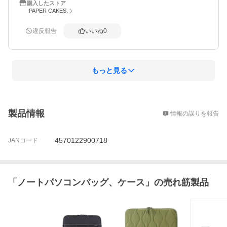
ありがとうございました。
購入したストア
PAPER CAKES.
違反報告
いいね
0
もっと見る
概要
製品情報
情報の誤りを報告
4570122900718
JANコード
「
ノートパソコンバッグ、ケース
」の売れ筋製品