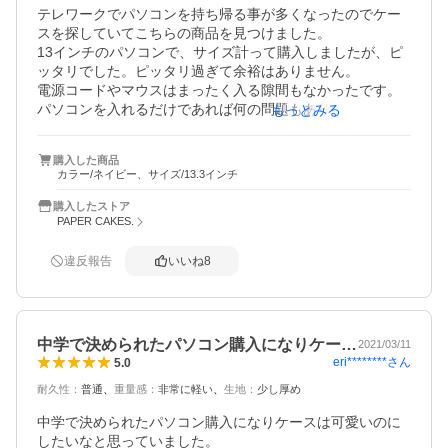
テレワークでパソコンを持ち帰る事が多くなったのでケー
スを探していてこちらの商品を見つけました。

13インチのパソコンで、サイズ計って購入しましたが、ピ
ッタリでした。ピッタリ過ぎて余裕はありません。

電源コードやマウスはまったく入る隙間もなかったです。

パソコンを入れるだけであれば何の問題もありません。

もっとみる
中もふわふわでした。外側は防水で傷も付かないとありま
すが試すのは憚られるので信用するしかないですね。

購入した商品
持ち手もついてますが出し入れがしにくいと思いました。
カラー/ネイビー、サイズ/13.3インチ
購入したストア
PAPER CAKES.
違反報告
いいね
8
中学で決められたパソコン購入になりケー…
2021/03/11
eri********
さん
5.0
耐久性
：
普通
重量感
：
非常に軽い
生地
：
少し厚め
中学で決められたパソコン購入になりケースは可愛いのに
したいなと思っていました。
