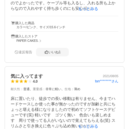
のでよかったです。ケーブル等も入るし、入れる所も上か
らなので入れやすく持ち歩くのにも安心感がありますね。
もっとみる
色はピンクにしたのですが、思ったより少しはっきりした
色だったけど、白いパソコンにピンクのケースで可愛いで
購入した商品
す。
カラー/ピンク、サイズ/15.6インチ
購入したストア
PAPER CAKES.
違反報告
いいね
1
気に入ってます
2021/08/05
tan********
さん
4.0
耐久性
：
普通
重量感
：
非常に軽い
生地
：
薄め
床に置いたり、徒歩での長い移動は有りません、今までハ
ードケースしか使った事が無かったのですが加齢と共にち
ょっと堪える様になりましたので初めてソフトケースデビ
ューです(笑) 軽いです　ゴツく無い　色合いも楽しめま
す　周りで使ってる人がいないので覚えてもらえる(笑) ス
リムさと引き換えに色々ぶち込め無いのが欠点ですが、十
もっとみる