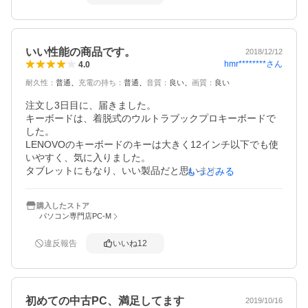
行き届いており、OSのVer.は1809、WPSオフィスプリイン
ストール、でもLenovoのユーティリティVantageは入って
おらず、BIOSやドライバ類のアップデートはされてませ
ん。

いい性能の商品です。
電池は設計容量に対しタブ部が77.78%、KB部は66.23%の
2018/12/12
hmr********
さん
4.0
実容量。

耐久性
：
普通
充電の持ち
：
普通
音質
：
良い
画質
：
良い
純正のEtherアダプタ(FRU:04Y2083)とminiDP→VGAアダ
プタ(FRU:03X6601)が添付されていました！
注文し3日目に、届きました。

キーボードは、着脱式のウルトラブックプロキーボードで
した。

LENOVOのキーボードのキーは大きく12インチ以下でも使
いやすく、気に入りました。

タブレットにもなり、いい製品だと思います。

もっとみる
使用感は、しっかりあります。

液晶の左下に気泡ありますが、問題ないレベルです。

購入したストア
こすれや、若干のキズはありますが、中古なので納得で
パソコン専門店PC-M
す。

液晶フレーム向かって右角（イヤホンジャック箇所）欠け
違反報告
いいね
12
がありました。

商品説明欄に、欠け（2㎝未満）とありましたが、計ると一
番長いところで2.3㎝。微妙です。

場所が電源スイッチとボリュームボタンのそばでもあるの
初めての中古PC、満足してます
で、不安ではあります。

2019/10/16