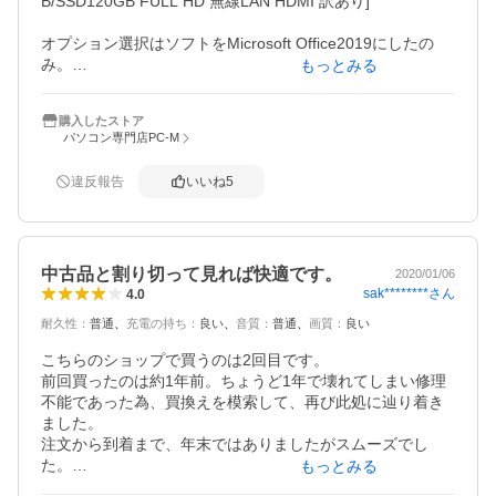
B/SSD120GB FULL HD 無線LAN HDMI 訳あり]

オプション選択はソフトをMicrosoft Office2019にしたの
み。

もっとみる
他にカスタマイズしたデスクトップゲーミングPC、15型ノ
ートPC、タブレットもOS違いで3端末もっています。

購入したストア
今回の購入はMicrosoft Office2019付きということと12型の
パソコン専門店PC-M
ノートPCを使いたかったのが動機です。

違反報告
いいね
5
・中古品なので細かい傷やシールが貼ってあった跡があり
ましたが、中古品としてはすごくきれいでした。

・Microsoft Office2019も使えてます。届いたら自宅のWiFi
につないだだけです。PC初心者にもいいと思います。

中古品と割り切って見れば快適です。
・エクセル使う人はオプションで外付けテンキーつけるか
2020/01/06
sak********
さん
4.0
別に購入するかがいいと思います。

・動画等を多く保存したい方はご自身で外付けSSD、マウ
耐久性
：
普通
充電の持ち
：
良い
音質
：
普通
画質
：
良い
スも好みで。

・サブ機としてすごく良いです。PCでなにをするかにもよ
こちらのショップで買うのは2回目です。

りますがメインで使うならメモリは8GB以上あった方が良
前回買ったのは約1年前。ちょうど1年で壊れてしまい修理
いと思います。
不能であった為、買換えを模索して、再び此処に辿り着き
ました。

注文から到着まで、年末ではありましたがスムーズでし
た。

もっとみる
到着した品は、他の方同様に、使用感は否めませんが、画