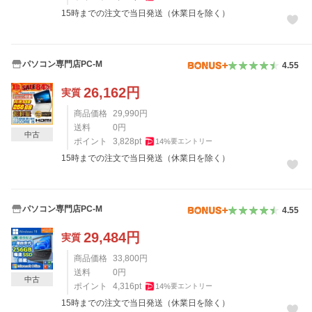
15時までの注文で当日発送（休業日を除く）
パソコン専門店PC-M
4.55
26,162
円
実質
商品価格
29,990
円
送料
0
円
中古
ポイント
3,828
pt
14
%
要エントリー
15時までの注文で当日発送（休業日を除く）
パソコン専門店PC-M
4.55
29,484
円
実質
商品価格
33,800
円
送料
0
円
中古
ポイント
4,316
pt
14
%
要エントリー
15時までの注文で当日発送（休業日を除く）