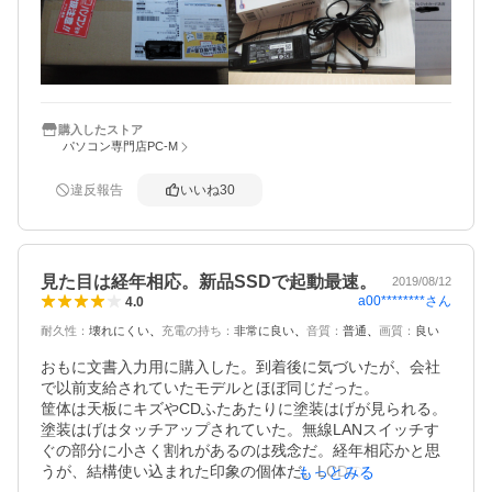
け残念でした。４枚目のように緩衝材でしっかりと梱包さ
れていて、電源をつなぐと見慣れないWindows11の画面が
１分ほどで立ち上がりました。せっかく10キーボードをお
まけでつけていただいたのに本体は10キー、光学ドライブ
もついていて大満足です。購入から2か月、今回私の不手際
でOSが立ち上がらなくなりましたが、メールで連絡すると
丁寧に対応していただき、再インストールしていただきま
購入したストア
パソコン専門店PC-M
した。宅急便で送ってからわずか４日で戻ってきて感謝感
謝です。本当に信頼できるミラクルさんです。ありがとう
ございました。

違反報告
いいね
30
見た目は経年相応。新品SSDで起動最速。
2019/08/12
a00********
さん
4.0
耐久性
：
壊れにくい
充電の持ち
：
非常に良い
音質
：
普通
画質
：
良い
おもに文書入力用に購入した。到着後に気づいたが、会社
で以前支給されていたモデルとほぼ同じだった。

筐体は天板にキズやCDふたあたりに塗装はげが見られる。
塗装はげはタッチアップされていた。無線LANスイッチす
ぐの部分に小さく割れがあるのは残念だ。経年相応かと思
うが、結構使い込まれた印象の個体だ。LCDの表面はきれ
もっとみる