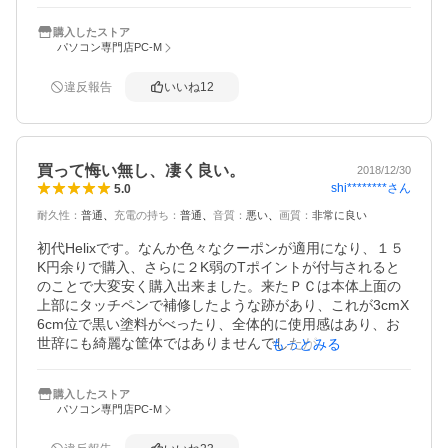
いで、その他キーボード、SDカードスロットなどに使用上
の問題はない。

購入したストア
新品のSSD128GBにより起動はとても速い。自宅のデスク
パソコン専門店PC-M
トップPCが128GBで十分使えているため容量の心配はして
いない。

違反報告
いいね
12
KINGSOFTのOffice2016はインストール済みで、シリルキ
ーを入力するだけで使えた。

以前使っていた経験から述べるが、バッテリーの持ちはと
ても良い。 厚さはあるが軽い。よって気軽に持ち運んで使
買って悔い無し、凄く良い。
うのにとても良い。ただし熱には注意が必要で、左手を置
2018/12/30
shi********
さん
5.0
くところがじわじわ熱くなってくる。低温やけどに注意が
要る。また、その左側面に排気ファンがあるが、音がやや
耐久性
：
普通
充電の持ち
：
普通
音質
：
悪い
画質
：
非常に良い
大きくいやなにおいもする。これは個体の問題かもしれな
い。

初代Helixです。なんか色々なクーポンが適用になり、１５
中古品なのでいろいろ気になる点はあるが、性能と価格を
K円余りで購入、さらに２K弱のTポイントが付与されると
考慮すると買って損はないと思います。
のことで大変安く購入出来ました。来たＰＣは本体上面の
上部にタッチペンで補修したような跡があり、これが3cmX
6cm位で黒い塗料がべったり、全体的に使用感はあり、お
世辞にも綺麗な筐体ではありませんでしたが、液晶画面は
もっとみる
傷も気泡も無く、ＩＰＡのフルハイビジョン液晶で本当に
表示が綺麗です。ＰＣとしてのスピードも十分速いです。
購入したストア
キーボードドックは2代目のHelixとは恐らく互換性は無い
パソコン専門店PC-M
です。2代目はＰＣの速度は初代よりやや遅く、バッテリの
持ちが2倍近くになったモデルです。初代は新品で10時間位