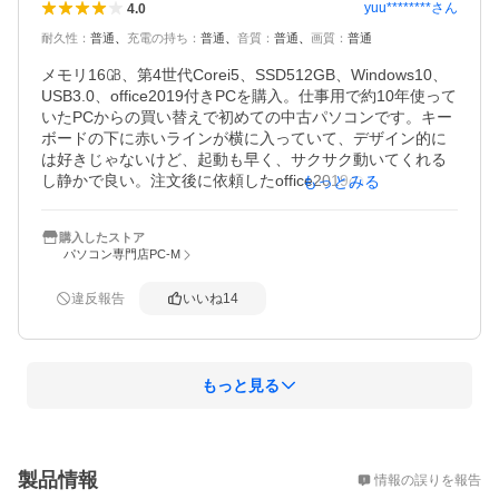
yuu********
さん
4.0
ショップに、確認したら丁寧な対応をしてもらいました。

2万円を切っている値段なので、多少の問題はありますが、
耐久性
：
普通
充電の持ち
：
普通
音質
：
普通
画質
：
普通
性能は素晴らしいと思います。

バッテーリーについては、まだ届いて間が無いのでわかり
メモリ16㎇、第4世代Corei5、SSD512GB、Windows10、
ませんが、３時間ぐらいは問題なく使えました。

USB3.0、office2019付きPCを購入。仕事用で約10年使って
タブレット本体が薄いので、重く感じますが、滑りにくい
いたPCからの買い替えで初めての中古パソコンです。キー
外装で、良く考えられています。

ボードの下に赤いラインが横に入っていて、デザイン的に
持ち運びに、場所も取らず、使えるタブレットPCだと思い
は好きじゃないけど、起動も早く、サクサク動いてくれる
ました。

し静かで良い。注文後に依頼したoffice2019のインストール
もっとみる
今後、使って良かったら、もう一台購入も考えています。
作業までプラス料金なしでやってくれて助かりました。キ
ーボードにややテカリあり、小さな傷が1か所ある以外は全
購入したストア
体的に綺麗です。バッテリーは100％充電した状態から約1
パソコン専門店PC-M
時間もちました。無線LANは外付けUSBタイプが同梱。Blu
etoothが搭載されていたのが良かったです。オプションで
違反報告
いいね
14
リカバリーディスク作成、DVDマルチに変更、内臓式テン
キーを希望しました。内臓式テンキーモデルが欠品と後日
電話連絡あり、止む無く外付けテンキーでお願いしまし
た。残念ですが、ここまでは仕方のないこと。が、内臓式
もっと見る
テンキーオプション分の＋3,000円が、こちらから申告する
まで訂正されず請求されるところでした…なんだか最後に
モヤモヤした分、星－１です。
概要
製品情報
情報の誤りを報告