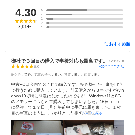
レビュー
4.30
5
4
3
2
3,014
件
1
おすすめ順
御社で３回目の購入で事後対応も最高です。
2024/03/18
kob********
さん
5.0
耐久性
：
普通
充電の持ち
：
良い
音質
：
良い
画質
：
良い
中古PCは今回で３回目の購入です。持ち帰った仕事を自宅
で行うために購入しています。前回購入から３年ですがWin
dows10で特に問題はなかったのですが、Windows11と8G
のメモリーにつられて購入してしまいました。16日（土）
に発注して１８日（月）午前中に手元に届きました。１枚
目の写真のようにしっかりとした梱包で毎回安心して到着
もっとみる
を待つことができます。箱を開けると外付けの１０キーボ
ードとHDMIケーブルと、ACアダプターが入っており、Wi-
Fiは外付けのUSBでした。前回は内蔵だったのにこの点だ