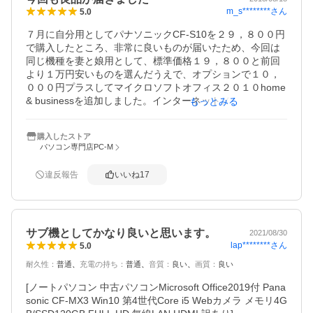
m_s********
さん
5.0
でもアダプター繋いでれば無限に使えます。マイクロオフ
ィス入ってますし、届いた瞬間から使えます。

７月に自分用としてパナソニックCF-S10を２９，８００円
無線マウスが同封されていたのも、私にはありがたかった
で購入したところ、非常に良いものが届いたため、今回は
ですね。

同じ機種を妻と娘用として、標準価格１９，８００と前回
割引入って約16000円、PayPayのポイント還元が2500円分
より１万円安いものを選んだうえで、オプションで１０，
付いたので…とにかく激安ですね。

０００円プラスしてマイクロソフトオフィス２０１０home 
ちょっと使いたい程度のPCがこの値段で買えるなら、もう
& businessを追加しました。インターネットメールでアウ
もっとみる
お買い得としか言いようがないですね〜。
トルックが使いたいというのが理由です。今回届いた品物
は天板や底面の状態は前回より良く、傷や塗装剥げが少な
購入したストア
かったです。逆に、キーボードは前回のものよりテカリが
パソコン専門店PC-M
目立ちましたが、印刷文字の剥がれなどはなく良好でし
た。また、前回購入したものと並べてみると、操作面全体
違反報告
いいね
17
がやや黄ばんだ感じでしたが、比べてみないと気付かない
程度でほとんど問題ないと思います。バッテリーはリコー
ル対応済みのシールが貼られていました。MSオフィスは既
にセッティング済みでした。メール設定時にSMTPメール
サブ機としてかなり良いと思います。
サーバーに接続できずに悩みましたが、ネット検索で答え
2021/08/30
lap********
さん
5.0
が見つかりほどなく解決しました。動作についても問題な
くサクサク動きます。妻も娘も気に入っており、今回もと
耐久性
：
普通
充電の持ち
：
普通
音質
：
良い
画質
：
良い
ても良い買い物ができたと思います。
[ノートパソコン 中古パソコンMicrosoft Office2019付 Pana
sonic CF-MX3 Win10 第4世代Core i5 Webカメラ メモリ4G