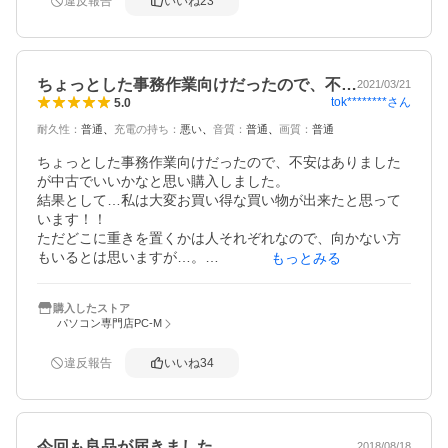
違反報告
いいね
23
稼働しますが、買った品は恐らく半分位しか持たない感じ
です。凄くコストの掛かっているモデルで多少キーボード
の文字消えやてかりなどありましたが、使用時はそう気に
なりません。欠点は約1.7Ｋｇと重いのですが、いざという
ちょっとした事務作業向けだったので、不…
ときはキーボード外せば半分の重さで運用可能、長所は小
2021/03/21
tok********
さん
5.0
型で、高性能で安いと言うところです。 送料とＯＳとoffice
も込みでストレージがＳＳＤのこのＰＣの値段は買って悔
耐久性
：
普通
充電の持ち
：
悪い
音質
：
普通
画質
：
普通
い無し。声でも検索可便利。
ちょっとした事務作業向けだったので、不安はありました
が中古でいいかなと思い購入しました。

結果として…私は大変お買い得な買い物が出来たと思って
います！！

ただどこに重きを置くかは人それぞれなので、向かない方
もいるとは思いますが…。

もっとみる
例えば、外に持ち出してアダプター繋がずに使用したい方
には向かないです。充電持ちません。

購入したストア
薄くて軽くてピッカピカの最新モデルが良いと言う方にも
パソコン専門店PC-M
向きません。厚くて重くて使用感のある、(私の所には)8年
落ちのモデルが届きましたので。

違反報告
いいね
34
まずそう言ったPCが欲しい場合は、中古ではない方がいい
のでしょう。

8G・HDD500・Corei3なので、サクサク具合や処理スピー
ドや容量を上げたいならもう少し上のランクの物を購入し
今回も良品が届きました
たら良いかと思います。

2018/08/18