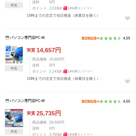
送料
0
円
中古
ポイント
2,016
pt
14
%
要エントリー
15時までの注文で当日発送（休業日を除く）
パソコン専門店PC-M
4.55
14,657
円
実質
商品価格
16,800
円
送料
0
円
中古
ポイント
2,143
pt
14
%
要エントリー
15時までの注文で当日発送（休業日を除く）
パソコン専門店PC-M
4.55
25,735
円
実質
商品価格
29,500
円
送料
0
円
中古
ポイント
3,765
pt
14
%
要エントリー