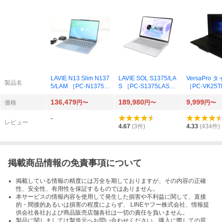
LAVIE N13 Slim N137
LAVIE SOL S1375/LA
VersaPro 
製品名
5/LAM ［PC-N1375L
S ［PC-S1375LAS］
［PC-VK25T
AM］ ポーラーブルー
プラチナシルバー 202
H］ 2013年
136,479
189,980
9,999
2025年秋冬モデル
5年秋冬モデル
秋冬モデル
価格
円〜
円〜
円〜
-
レビュー
4.67
(
3
件)
4.33
(
434
件)
掲載商品情報の免責事項について
掲載している情報の精度には万全を期しておりますが、その内容の正確
性、安全性、有用性を保証するものではありません。
本サービスの情報内容を使用して発生した損害や不利益に関して、直接
的・間接的あるいは損害の程度によらず、 LINEヤフー株式会社、情報提
供会社各社および商品販売店舗各社は一切の責任を負いません。
製品に関しましては製造元へお問い合わせください。購入に際しての質