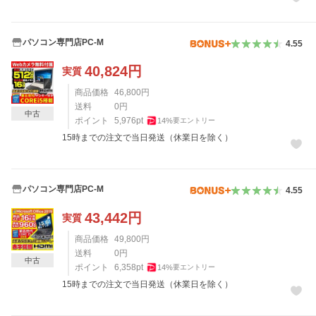
パソコン専門店PC-M
4.55
40,824
円
実質
商品価格
46,800
円
送料
0
円
中古
ポイント
5,976
pt
14
%
要エントリー
15時までの注文で当日発送（休業日を除く）
パソコン専門店PC-M
4.55
43,442
円
実質
商品価格
49,800
円
送料
0
円
中古
ポイント
6,358
pt
14
%
要エントリー
15時までの注文で当日発送（休業日を除く）