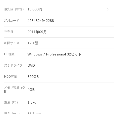
13,800
円
最安値（中古）
4984824942288
JANコード
2011年09月
発売日
12.1型
画面サイズ
Windows 7 Professional 32ビット
OS種類
DVD
光学ドライブ
320GB
HDD容量
メモリ容量（G
4GB
B）
1.3kg
重量（kg）
38.7mm
厚さ（mm）