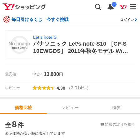
i
毎日引けるくじ 今すぐ挑戦
ログイン
Let's note S
パナソニック Let’s note S10 ［CF-S
10EWGDS］ 2011年秋冬モデル Wind
owsノート
13,800
最安値
中古：
円
（
3,014
件
）
レビュー
4.30
レビュー
概要
価格比較
価格比較
8
全
件
情報の誤りを報告
表示価格が安い順に表示しています