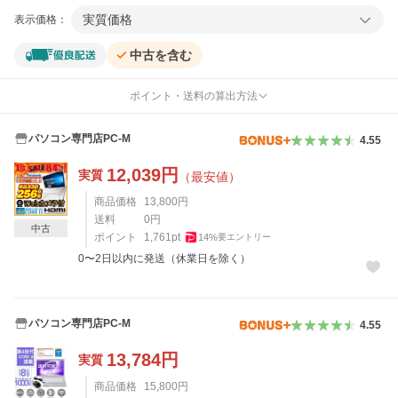
実質価格
表示価格：
中古を含む
ポイント・送料の算出方法
パソコン専門店PC-M
4.55
12,039
円
実質
（最安値）
商品価格
13,800
円
送料
0
円
中古
ポイント
1,761
pt
14
%
要エントリー
0〜2日以内に発送（休業日を除く）
パソコン専門店PC-M
4.55
13,784
円
実質
商品価格
15,800
円