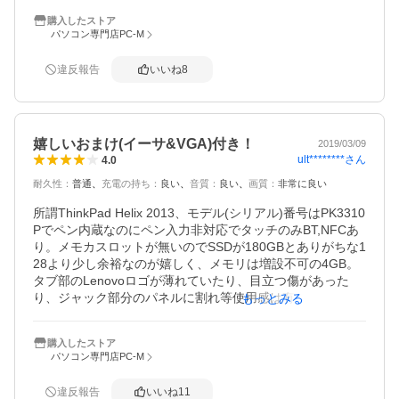
面とキーボードはキレイな方でした。

購入したストア
問題無く使用出来きるか順に確認中に思わぬトラブルが。

パソコン専門店PC-M
wifiも問題無く繋がり、ネット設定やウイルス対策も終えて
からwirelessスイッチのONOFFを確認した時です。

違反報告
いいね
8
OFFにした後、再びスイッチをONにしてもwifiがONになら
ず、画面右下のwifiアンテナの所に赤いバツマークが消えま
せん。

スイッチの接触不良かと思い何度か入り切りしましがダ
嬉しいおまけ(イーサ&VGA)付き！
メ。

2019/03/09
ult********
さん
4.0
Windowsの設定で、wifiのワイヤレスネットワーク接続が、
オフになっていたので、オンにしても数秒後にはオフに戻
耐久性
：
普通
充電の持ち
：
良い
音質
：
良い
画質
：
非常に良い
ってしまいます。

そんな時、設定画面にBluetoothの文字に目が止まりクリッ
所謂ThinkPad Helix 2013、モデル(シリアル)番号はPK3310
クすると、BluetoothもOFFになってました。試しにONに
Pでペン内蔵なのにペン入力非対応でタッチのみBT,NFCあ
すると使えました。何故かwifiも復活しました。

り。メモカスロットが無いのでSSDが180GBとありがちな1
商品の説明にBluetooth表記もお願いします。
28より少し余裕なのが嬉しく、メモリは増設不可の4GB。

タブ部のLenovoロゴが薄れていたり、目立つ傷があった
り、ジャック部分のパネルに割れ等使用感は有りますが、
もっとみる
画面の気泡は全く無く液晶画素の欠陥なし、11”なので倍率
100%は読めないです。

購入したストア
キーボード部の裏面にコーティング剥がれがあるものの、
パソコン専門店PC-M
キーは母音とEnterスペースに若干テカリがある程度でトッ
プの薄れもありません。TrakPointは新品に交換され清掃も
違反報告
いいね
11