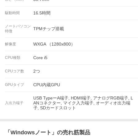
16.5時間
駆動時間
ノートパソコン
TPMチップ搭載
特徴
WXGA （1280x800）
解像度
Core i5
CPU種類
2つ
CPUコア数
CPU内蔵GPU
GPUタイプ
USB TypeーA端子, HDMI端子, アナログRGB端子, L
ANコネクター, マイク入力端子, オーディオ出力端
入出力端子
子, SDカードスロット
「
Windowsノート
」の売れ筋製品