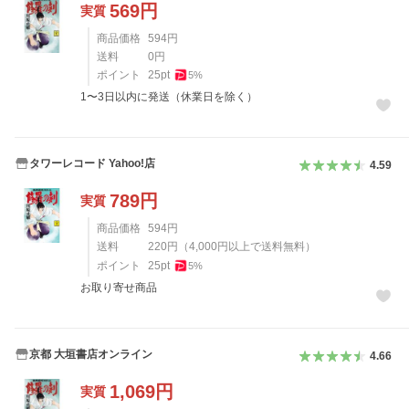
569
円
実質
商品価格
594
円
送料
0
円
ポイント
25
pt
5
%
1〜3日以内に発送（休業日を除く）
タワーレコード Yahoo!店
4.59
789
円
実質
商品価格
594
円
送料
220
円
（
4,000
円以上で送料無料）
ポイント
25
pt
5
%
お取り寄せ商品
京都 大垣書店オンライン
4.66
1,069
円
実質