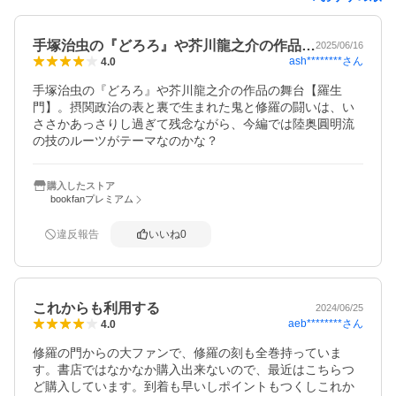
手塚治虫の『どろろ』や芥川龍之介の作品…
2025/06/16
ash********
さん
4.0
手塚治虫の『どろろ』や芥川龍之介の作品の舞台【羅生
門】。摂関政治の表と裏で生まれた鬼と修羅の闘いは、い
ささかあっさりし過ぎて残念ながら、今編では陸奥圓明流
の技のルーツがテーマなのかな？
購入したストア
bookfanプレミアム
違反報告
いいね
0
これからも利用する
2024/06/25
aeb********
さん
4.0
修羅の門からの大ファンで、修羅の刻も全巻持っていま
す。書店ではなかなか購入出来ないので、最近はこちらつ
ど購入しています。到着も早いしポイントもつくしこれか