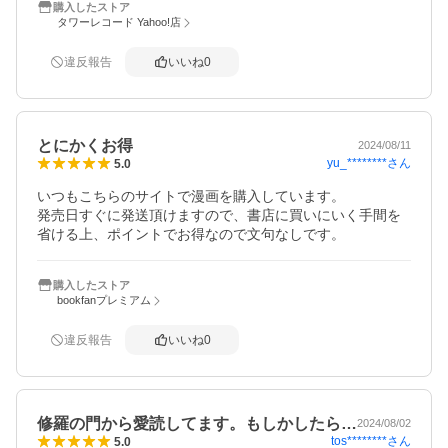
購入したストア
タワーレコード Yahoo!店
違反報告
いいね
0
とにかくお得
2024/08/11
yu_********
さん
5.0
いつもこちらのサイトで漫画を購入しています。

発売日すぐに発送頂けますので、書店に買いにいく手間を
省ける上、ポイントでお得なので文句なしです。
購入したストア
bookfanプレミアム
違反報告
いいね
0
修羅の門から愛読してます。もしかしたら…
2024/08/02
tos********
さん
5.0