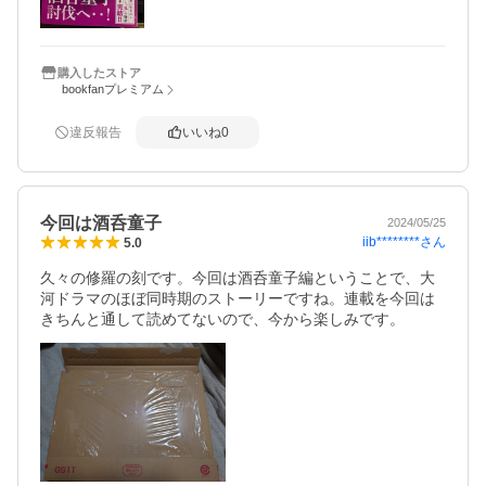
購入したストア
bookfanプレミアム
違反報告
いいね
0
今回は酒呑童子
2024/05/25
iib********
さん
5.0
久々の修羅の刻です。今回は酒呑童子編ということで、大
河ドラマのほぼ同時期のストーリーですね。連載を今回は
きちんと通して読めてないので、今から楽しみです。