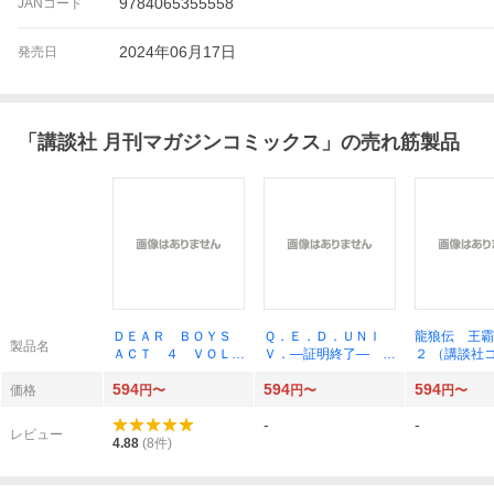
9784065355558
JANコード
2024年06月17日
発売日
「
講談社 月刊マガジンコミックス
」の売れ筋製品
ＤＥＡＲ ＢＯＹＳ
Ｑ．Ｅ．Ｄ．ＵＮＩ
龍狼伝 王霸
製品名
ＡＣＴ ４ ＶＯＬＵ
Ｖ．―証明終了― ４
２ （講談社
ＭＥ２３ （講談社コ
（講談社コミックス月
ス ＭＯＮ
594
594
594
ミックス 月刊少年マ
刊マガジン） 加藤元
ＳＨＯＮＥＮ
価格
円〜
円〜
円〜
ガジン） 八神ひろき
浩
ＡＺＩＮＥ 
-
-
／著
ＣＳ） 山原
レビュー
4.88
(
8
件)