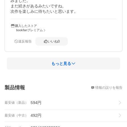
みました。

まだ続きがあるみたいですね。

次作を楽しみに待ちたいと思います。
購入したストア
bookfanプレミアム
違反報告
いいね
0
もっと見る
概要
製品情報
情報の誤りを報告
594
円
最安値（新品）
492
円
最安値（中古）