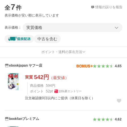
7
全
件
情報の誤りを報告
表示価格が安い順に表示しています
実質価格
表示価格：
中古を含む
ポイント・送料の算出方法
ebookjapan ヤフー店
4.65
542
円
実質
（最安値）
商品価格
594
円
ポイント
52
pt
10
%
要エントリー
注文確認後0日以内にご提供（休業日を除く）
bookfanプレミアム
4.62