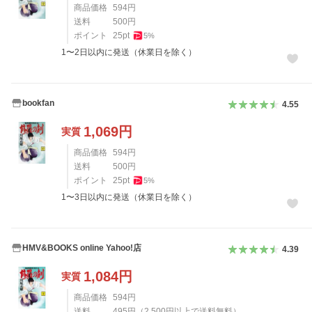
商品価格
594
円
送料
500
円
ポイント
25
pt
5
%
1〜2日以内に発送（休業日を除く）
bookfan
4.55
1,069
円
実質
商品価格
594
円
送料
500
円
ポイント
25
pt
5
%
1〜3日以内に発送（休業日を除く）
HMV&BOOKS online Yahoo!店
4.39
1,084
円
実質
商品価格
594
円
送料
495
円
（
2,500
円以上で送料無料）