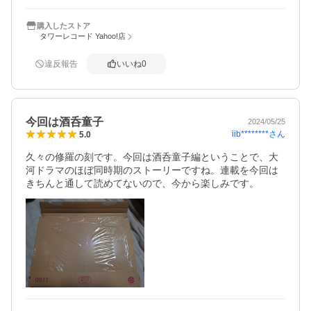
購入したストア
タワーレコード Yahoo!店
違反報告
いいね
0
今回は酒呑童子
2024/05/25
iib********
さん
5.0
久々の修羅の刻です。今回は酒呑童子編ということで、大
河ドラマのほぼ同時期のストーリーですね。連載を今回は
きちんと通して読めてないので、今から楽しみです。