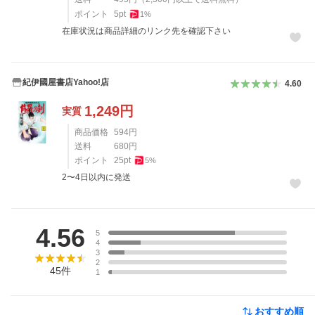
ポイント
5
pt
1
%
在庫状況は商品詳細のリンク先を確認下さい
紀伊國屋書店Yahoo!店
4.60
1,249
円
実質
商品価格
594
円
送料
680
円
ポイント
25
pt
5
%
2〜4日以内に発送
レビュー
4.56
5
4
3
2
45
件
1
おすすめ順