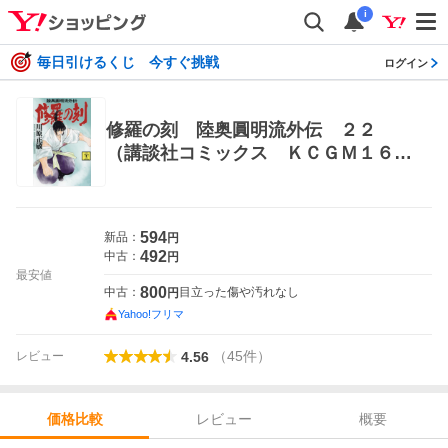
i
毎日引けるくじ 今すぐ挑戦
ログイン
修羅の刻 陸奥圓明流外伝 ２２
（講談社コミックス ＫＣＧＭ１６２
２ ＭＯＮＴＨＬＹ ＳＨＯＮＥＮ
ＭＡＧＡＺＩＮＥ ＣＯＭＩＣＳ）
川原正敏／著 講談社 月刊マガジンコ
594
新品：
円
ミックス
492
中古：
円
最安値
800
中古：
目立った傷や汚れなし
円
Yahoo!フリマ
（
45
件
）
レビュー
4.56
レビュー
概要
価格比較
価格比較