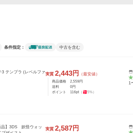
条件指定：
中古を含む
2,443
円
3 テンプラ (レベルファ
実質
（最安値）
商品価格
2,559
円
1
送料
0
円
ポイント
116
pt
（
5
%）
2,587
円
品】3DS 妖怪ウォッ
実質
イブザベスト