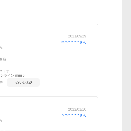
2021/09/29
rem********
さん
報
商品
ストア
ライン mini
告
いいね
0
2022/01/16
pim********
さん
報