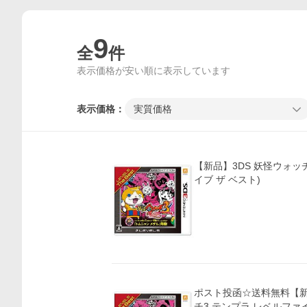
9
全
件
表示価格が安い順に表示しています
表示価格：
実質価格
【新品】3DS 妖怪ウォッチ
イブ ザ ベスト)
ポスト投函☆送料無料【新
チ3 テンプラ レベルファ