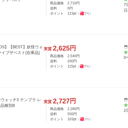
商品価格
2,710
円
7
送料
0
円
日
ポイント
123
pt
（
5
%）
2,625
円
DS】【BEST】妖怪ウォ
実質
ァイブザベスト[在庫品]
商品価格
2,540
円
0
送料
200
円
ポイント
115
pt
（
5
%）
2,727
円
怪ウォッチ3 テンプラ レ
実質
返品種別B
商品価格
2,280
円
2
送料
550
円
ポイント
103
pt
（
5
%）