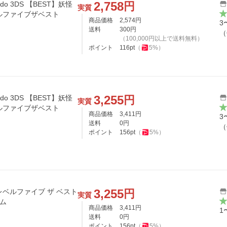
2,758
円
do 3DS 【BEST】妖怪
実質
ベルファイブザベスト
商品価格
2,574
円
3
送料
300
円
（
（
100,000
円以上で送料無料）
ポイント
116
pt
（
5
%）
3,255
円
do 3DS 【BEST】妖怪
実質
ベルファイブザベスト
商品価格
3,411
円
3
送料
0
円
（
ポイント
156
pt
（
5
%）
3,255
円
レベルファイブ ザ ベスト
実質
ーム
商品価格
3,411
円
1
送料
0
円
ポイント
156
pt
（
5
%）