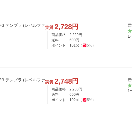
2,728
円
3 テンプラ (レベルファ
実質
商品価格
2,229
円
1
送料
600
円
ポイント
101
pt
（
5
%）
2,748
円
3 テンプラ (レベルファ
実質
商品価格
2,250
円
1
送料
600
円
ポイント
102
pt
（
5
%）