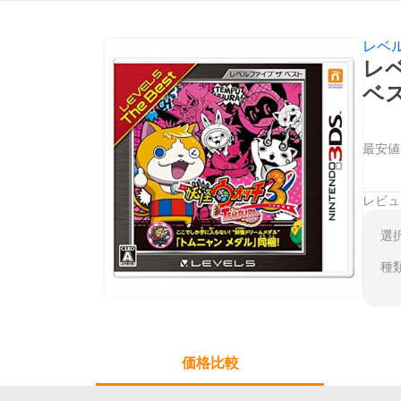
レベ
レベ
ベ
最安値
レビュ
選
種
価格比較