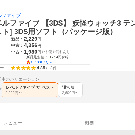
ルファイブ
ルファイブ 【3DS】 妖怪ウォッチ3 テ
スト] 3DS用ソフト（パッケージ版）
2,229
新品：
円
4,356
中古：
円
1,980
中古：
やや傷や汚れあり
円
新品最安値より
249
円お得
Yahoo!フリマ
ー
4.85
（
13
件
）
択中のバリエーション
レベルファイブ ザ ベスト
通常版
類
2,229
円〜
2,600
円〜
レビュー
概要