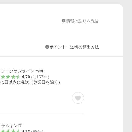
情報の誤りを報告
ポイント・送料の算出方法
アークオンライン mini
4.70
（
1,157
件
）
〜3日以内に発送（休業日を除く）
ラムキンズ
4.32
（
99
件
）