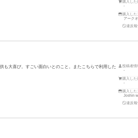
購入した
-
購入した
アークオン
違反報
投稿者情
供も大喜び。すごい面白いとのこと。またこちらで利用した
-
購入した
-
購入した
Joshin 
違反報