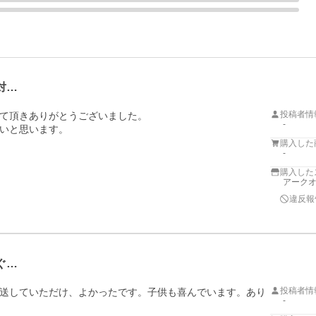
対…
投稿者情
て頂きありがとうございました。

-
いと思います。
購入した
-
購入した
アークオン
違反報
ぐ…
投稿者情
送していただけ、よかったです。子供も喜んでいます。あり
-