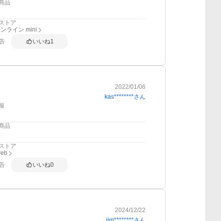
商品
ストア
ライン mini
告
いいね
1
2022/01/06
kas********
さん
報
商品
ストア
web
告
いいね
0
2024/12/22
jjm********
さん