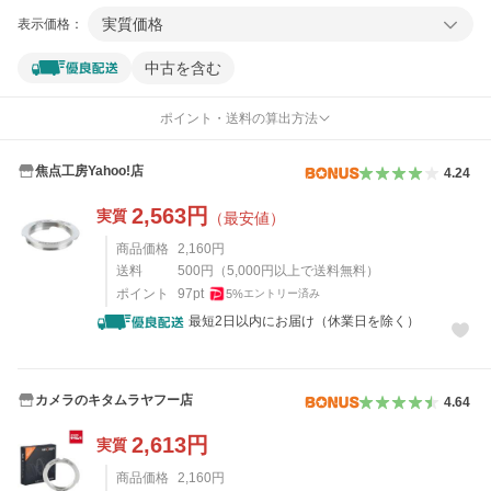
実質価格
表示価格：
中古を含む
ポイント・送料の算出方法
焦点工房Yahoo!店
4.24
2,563
円
実質
（最安値）
商品価格
2,160
円
送料
500
円
（
5,000
円以上で送料無料）
ポイント
97
pt
5
%
エントリー済み
最短2日以内にお届け（休業日を除く）
カメラのキタムラヤフー店
4.64
2,613
円
実質
商品価格
2,160
円