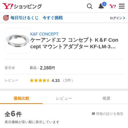
i
毎日引けるくじ 今すぐ挑戦
ログイン
K&F CONCEPT
ケーアンドエフ コンセプト K＆F Con
cept マウントアダプター KF-LM-351
35（レンズ側ライカL39/ボディ側ライ
カM） マウントアダプター
2,160
最安値
新品：
円
（
3
件
）
レビュー
4.33
レビュー
概要
価格比較
価格比較
6
全
件
情報の誤りを報告
表示価格が安い順に表示しています