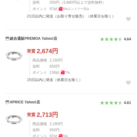
送料
550
円
（
3,980
円以上で送料無料）
ポイント
97
pt
5
%
エントリー済み
21日以内に発送（お取り寄せ販売）（休業日を除く）
総合通販PREMOA Yahoo!店
4.64
2,674
円
実質
商品価格
2,160
円
送料
650
円
ポイント
136
pt
7
%
15日以内に発送（休業日を除く）
XPRICE Yahoo!店
4.61
2,713
円
実質
商品価格
2,160
円
送料
650
円
ポイント
97
pt
5
%