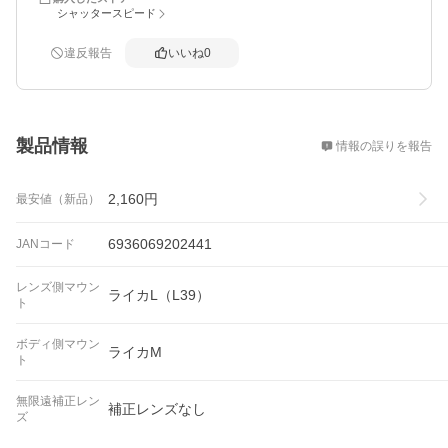
シャッタースピード
違反報告
いいね
0
概要
製品情報
情報の誤りを報告
2,160
円
最安値（新品）
6936069202441
JANコード
レンズ側マウン
ライカL（L39）
ト
ボディ側マウン
ライカM
ト
無限遠補正レン
補正レンズなし
ズ