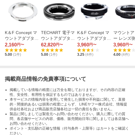
K＆F Concept マ
TECHART 電子マ
K＆F Concept マ
マウントア
ウントアダプター
ウントアダプター
ウントアダプター
ー レンズ
KF-LM-2890 （レ
LM-EA9 （レンズ
KF-LRM （レンズ
F ボディ
2,160
62,820
3,960
3,960
円〜
円〜
円〜
円〜
ンズ側ライカL39/
側ライカM / ボデ
側ライカR/ボディ
M
5.00
(
1
件)
5.00
(
1
件)
3.25
(
4
件)
4.00
(
4
件)
ボディ側ライカ
ィ側ソニーE）
側ライカM）
M）
掲載商品情報の免責事項について
掲載している情報の精度には万全を期しておりますが、その内容の正確
性、安全性、有用性を保証するものではありません。
本サービスの情報内容を使用して発生した損害や不利益に関して、直接
的・間接的あるいは損害の程度によらず、 LINEヤフー株式会社、情報提
供会社各社および商品販売店舗各社は一切の責任を負いません。
製品に関しましては製造元へお問い合わせください。購入に際しての質
問、各店舗サービスの内容、価格、販売開始日等に関しましては各店舗へ
お問い合わせください。
ポイント・支払額の正確な情報（付与条件・上限等）はカートをご確認く
ださい。