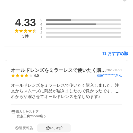
レビュー
4.33
5
4
3
2
3
件
1
おすすめ順
オールドレンズをミラーレスで使いたく購…
2025/11/21
ose********
さん
4.0
オールドレンズをミラーレスで使いたく購入しました。注
文からスムーズに商品が届きましたので良かったです。こ
れから活躍させてオールドレンズを楽しめます♪
購入したストア
焦点工房Yahoo!店
違反報告
いいね
0