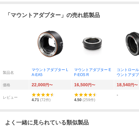
「
マウントアダプター
」の売れ筋製品
マウントアダプター L
マウントアダプター E
コントロール
製品名
A-EA5
F-EOS R
ウントアダプタ
EOS R CR-E
22,000
16,500
18,540
価格
円〜
円〜
円〜
-
レビュー
4.71
(
72
件)
4.50
(
259
件)
よく一緒に見られている類似製品