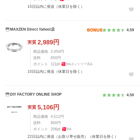
15日以内に発送（休業日を除く）
MAXZEN Direct Yahoo!店
4.59
2,989
円
実質
商品価格
2,450
円
送料
650
円
ポイント
111
pt
5
%
エントリー済み
15日以内に発送（休業日を除く）
DIY FACTORY ONLINE SHOP
4.50
5,106
円
実質
商品価格
4,512
円
送料
800
円
ポイント
206
pt
5
%
22日以内に発送（お取り寄せ販売）（休業日を除く）