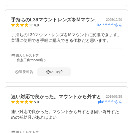
手持ちのL39マウントレンズをⅯマウン…
2025/12/20
kz_********
さん
4.0
手持ちのL39マウントレンズをⅯマウントに変換できます。
普通に使用でき手軽に購入できる価格だと思います。
購入したストア
焦点工房Yahoo!店
違反報告
いいね
0
速い対応で良かった。マウントから外すと…
2018/08/28
pla********
さん
5.0
速い対応で良かった。マウントから外すとき固い為外すた
めの補助具があればよい
購入したストア