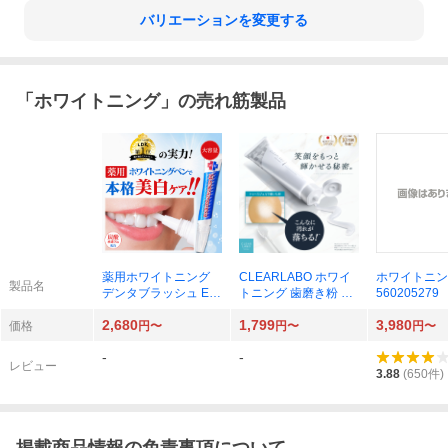
バリエーションを変更する
「
ホワイトニング
」の売れ筋製品
薬用ホワイトニング
CLEARLABO ホワイ
ホワイトニング
製品名
デンタブラッシュ EX
トニング 歯磨き粉 10
560205279
12ml×1個
0g ジェル 大容量 低刺
2,680
1,799
3,980
激 黄ばみ はみがき粉
価格
円〜
円〜
円〜
歯周病 口臭 虫歯予防
-
-
日本製
レビュー
3.88
(
650
件)
掲載商品情報の免責事項について