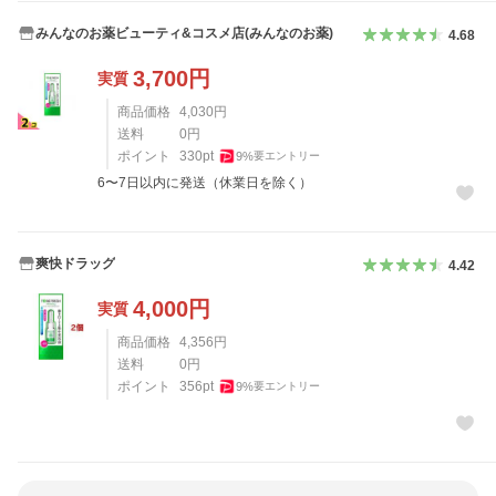
みんなのお薬ビューティ&コスメ店(みんなのお薬)
4.68
3,700
円
実質
商品価格
4,030
円
送料
0
円
ポイント
330
pt
9
%
要エントリー
6〜7日以内に発送（休業日を除く）
爽快ドラッグ
4.42
4,000
円
実質
商品価格
4,356
円
送料
0
円
ポイント
356
pt
9
%
要エントリー