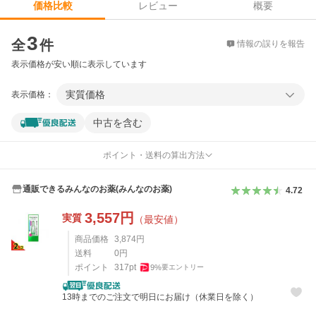
レビュー
概要
価格比較
価格比較
3
全
件
情報の誤りを報告
表示価格が安い順に表示しています
実質価格
表示価格：
中古を含む
ポイント・送料の算出方法
通販できるみんなのお薬(みんなのお薬)
4.72
3,557
円
実質
（最安値）
商品価格
3,874
円
送料
0
円
ポイント
317
pt
9
%
要エントリー
13時までのご注文で明日にお届け（休業日を除く）