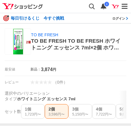
i
毎日引けるくじ 今すぐ挑戦
ログイン
TO BE FRESH
TO BE FRESH TO BE FRESH ホワイ
トニング エッセンス 7ml×2個 ホワイ
トニング
3,874
最安値
新品：
円
（
0
件
）
レビュー
選択中のバリエーション
タイプ
ホワイトニング エッセンス 7ml
1個
2個
3個
4個
5個
セット数
1,723
円〜
3,596
円〜
5,150
円〜
7,722
円〜
9,634