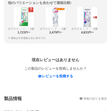
他のバリエーションも合わせて価格比較
ホワイトニング エッセンス 7ml
/
1個
ホワイトニング エッセンス 7ml（プレミアム）
/
1個
ホワイトニング エッセンス 7ml（プレミアム）
/
2個
1,723
2,479
4,833
円〜
円〜
円〜
※ 価格は中古価格を含む表示です。
レビュー
現在レビューはありません
この製品のレビューを投稿しませんか？
レビューを投稿する
概要
製品情報
情報の誤りを報告