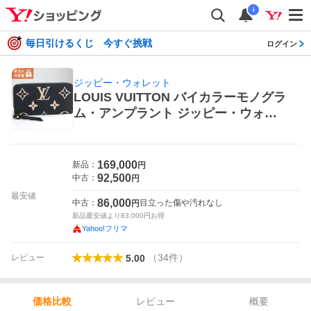
i
毎日引けるくじ 今すぐ挑戦
ログイン
ジッピー・ウォレット
LOUIS VUITTON バイカラーモノグラ
ム・アンプラント ジッピー・ウォレ
ット M80481 （ブラックベージュ）
ジッピー・ウォレット レディース長
財布
169,000
新品：
円
92,500
中古：
円
最安値
86,000
中古：
目立った傷や汚れなし
円
新品最安値より
83,000
円お得
Yahoo!フリマ
（
34
件
）
レビュー
5.00
レビュー
概要
価格比較