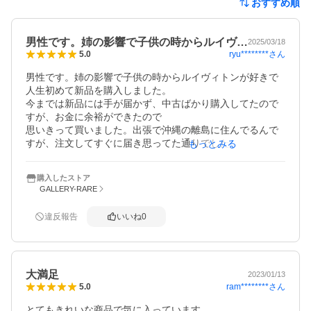
おすすめ順
男性です。姉の影響で子供の時からルイヴ…
2025/03/18
ryu********
さん
5.0
男性です。姉の影響で子供の時からルイヴィトンが好きで
人生初めて新品を購入しました。

今までは新品には手が届かず、中古ばかり購入してたので
すが、お金に余裕ができたので

思いきって買いました。出張で沖縄の離島に住んでるんで
すが、注文してすぐに届き思ってた通りでした。ありがと
もっとみる
うございました。
購入したストア
GALLERY-RARE
違反報告
いいね
0
大満足
2023/01/13
ram********
さん
5.0
とてもきれいな商品で気に入っています。
