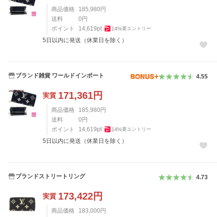
商品価格
185,980
円
送料
0
円
ポイント
14,619
pt
14
%
要エントリー
5日以内に発送（休業日を除く）
ブランド雑貨 ワールドインポート
4.55
171,361
円
実質
商品価格
185,980
円
送料
0
円
ポイント
14,619
pt
14
%
要エントリー
5日以内に発送（休業日を除く）
ブランドストリートリング
4.73
173,422
円
実質
商品価格
183,000
円