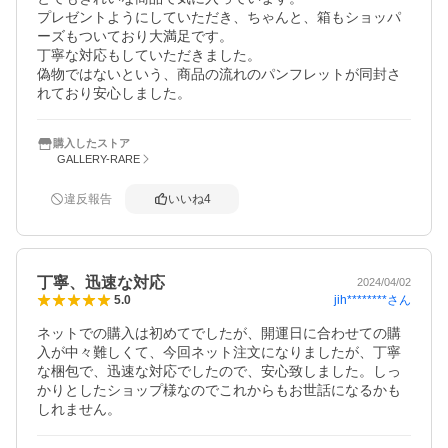
プレゼントようにしていただき、ちゃんと、箱もショッパ
ーズもついており大満足です。

丁寧な対応もしていただきました。

偽物ではないという、商品の流れのパンフレットが同封さ
れており安心しました。
購入したストア
GALLERY-RARE
違反報告
いいね
4
丁寧、迅速な対応
2024/04/02
jih********
さん
5.0
ネットでの購入は初めてでしたが、開運日に合わせての購
入が中々難しくて、今回ネット注文になりましたが、丁寧
な梱包で、迅速な対応でしたので、安心致しました。しっ
かりとしたショップ様なのでこれからもお世話になるかも
しれません。