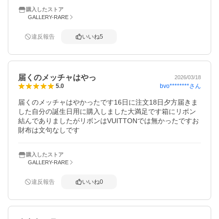
購入したストア
GALLERY-RARE
違反報告
いいね
5
届くのメッチャはやっ
2026/03/18
bvo********
さん
5.0
届くのメッチャはやかったです16日に注文18日夕方届きま
した自分の誕生日用に購入しました大満足です箱にリボン
結んでありましたがリボンはVUITTONでは無かったですお
財布は文句なしです
購入したストア
GALLERY-RARE
違反報告
いいね
0