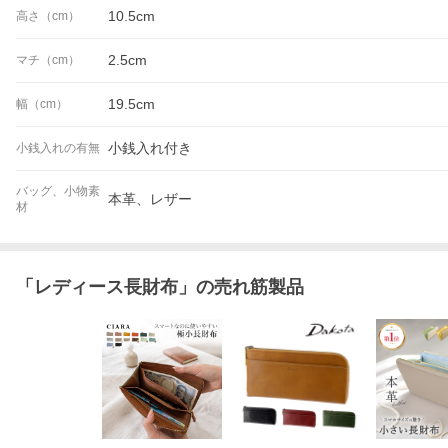
10.5cm
高さ（cm）
2.5cm
マチ（cm）
19.5cm
幅（cm）
小銭入れ付き
小銭入れの有無
バッグ、小物素
本革、レザー
材
「
レディース長財布
」の売れ筋製品