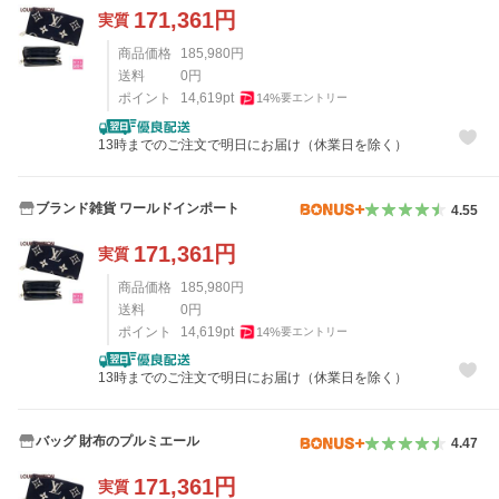
171,361
円
実質
商品価格
185,980
円
送料
0
円
ポイント
14,619
pt
14
%
要エントリー
13時までのご注文で明日にお届け（休業日を除く）
ブランド雑貨 ワールドインポート
4.55
171,361
円
実質
商品価格
185,980
円
送料
0
円
ポイント
14,619
pt
14
%
要エントリー
13時までのご注文で明日にお届け（休業日を除く）
バッグ 財布のプルミエール
4.47
171,361
円
実質