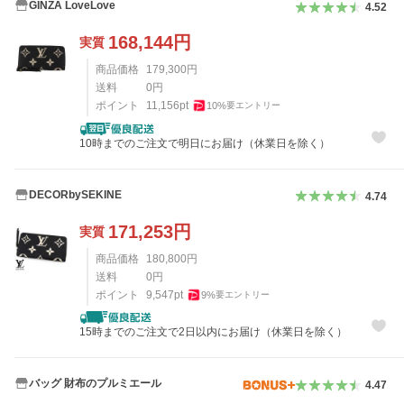
GINZA LoveLove
4.52
168,144
円
実質
商品価格
179,300
円
送料
0
円
ポイント
11,156
pt
10
%
要エントリー
10時までのご注文で明日にお届け（休業日を除く）
DECORbySEKINE
4.74
171,253
円
実質
商品価格
180,800
円
送料
0
円
ポイント
9,547
pt
9
%
要エントリー
15時までのご注文で2日以内にお届け（休業日を除く）
バッグ 財布のプルミエール
4.47