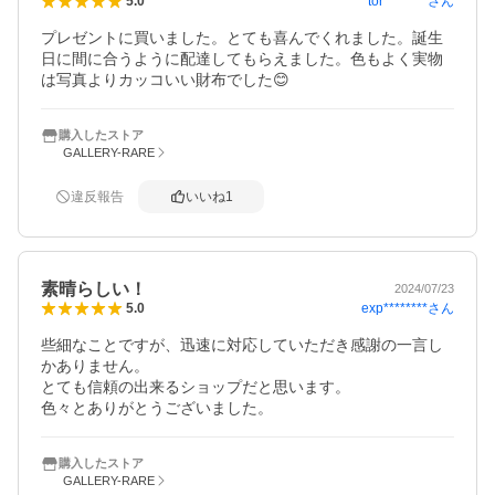
tor********
さん
5.0
プレゼントに買いました。とても喜んでくれました。誕生
日に間に合うように配達してもらえました。色もよく実物
は写真よりカッコいい財布でした😊
購入したストア
GALLERY-RARE
違反報告
いいね
1
素晴らしい！
2024/07/23
exp********
さん
5.0
些細なことですが、迅速に対応していただき感謝の一言し
かありません。

とても信頼の出来るショップだと思います。

色々とありがとうございました。
購入したストア
GALLERY-RARE