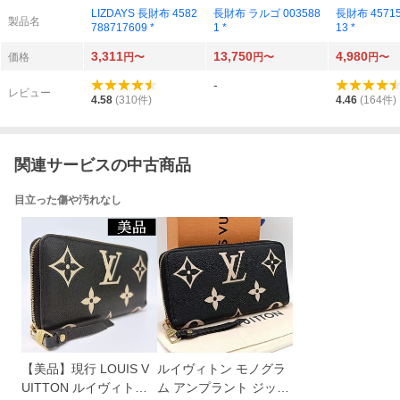
LIZDAYS 長財布 4582
長財布 ラルゴ 003588
長財布 45715
製品名
788717609 *
1 *
13 *
3,311
13,750
4,980
価格
円〜
円〜
円〜
-
レビュー
4.58
(
310
件)
4.46
(
164
件)
関連サービスの中古商品
目立った傷や汚れなし
【美品】現行 LOUIS V
ルイヴィトン モノグラ
UITTON ルイヴィトン
ム アンプラント ジッピ