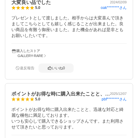
大変良い品でした
2024/02/09
oak********
さん
5.0
プレゼントとして渡しました。相手からは大変喜んで頂き
ましてこちらとしても嬉しく感じることが出来ました。良
い商品を有難う御座いました。また機会があれば是非とも
お願いしたいです。
購入したストア
GALLERY-RARE
違反報告
いいね
0
ポイントがお得な時に購入出来たことと、…
2025/12/07
pbf********
さん
5.0
ポイントがお得な時に購入出来たことと、迅速な対応と綺
麗な梱包に満足しております。

いつも安心して購入できるショップさんです。また利用さ
せて頂きたいと思っております。