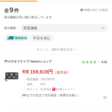
価格比較
9
全
件
情報の誤りを報告
表示価格が安い順に表示しています
実質価格
表示価格：
中古を含む
ポイント・送料の算出方法
ロデオドライブ-Yahoo!ショップ
4.22
159,619
円
実質
（最安値）
商品価格
169,000
円
送料
0
円
ポイント
9,381
pt
9
%
要エントリー
8時までの注文で当日発送（休業日を除く）