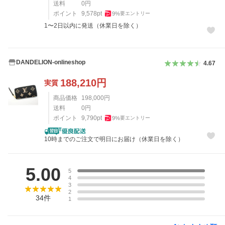
送料
0
円
ポイント
9,578
pt
9
%
要エントリー
1〜2日以内に発送（休業日を除く）
DANDELION-onlineshop
4.67
188,210
円
実質
商品価格
198,000
円
送料
0
円
ポイント
9,790
pt
9
%
要エントリー
10時までのご注文で明日にお届け（休業日を除く）
レビュー
5.00
5
4
3
2
34
件
1