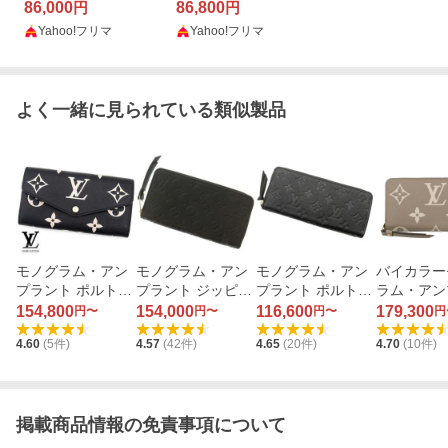
ジッピー・ウォレット
86,000
ーウォレット バイカラ
86,800
円
円
モノグラム アンプラン
ー LOUIS VUITTON 長
Yahoo!フリマ
Yahoo!フリマ
ト 長財布 M80481
財布
よく一緒に見られている類似製品
モノグラム・アン
モノグラム・アン
モノグラム・アン
バイカラー
プラント ポルトフ
プラント ジッピ
プラント ポルトフ
ラム・アン
ォイユ・サラ M80
ー・ウォレット M
ォイユ・クレマン
ト ジッピ
154,800
154,000
116,600
179,300
円〜
円〜
円〜
円
496 （ブラック）
61864 （ノワー
ス M60171（ノワ
レット M69
4.60
(
5
件)
4.57
(
42
件)
4.65
(
20
件)
4.70
(
10
件)
ル）
ール）
（トゥルト
クレーム）
掲載商品情報の免責事項について