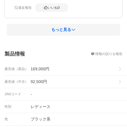
違反報告
いいね
0
もっと見る
概要
製品情報
情報の誤りを報告
169,000
円
最安値（新品）
92,500
円
最安値（中古）
-
JANコード
レディース
性別
ブラック系
色