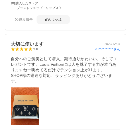
購入したストア
ブランドショップ・リップス
違反報告
いいね
1
大切に使います
2022/12/04
kum********
さん
5.0
自分へのご褒美として購入。期待通りかわいい、そしてエ
レガントです。Louis Vuittonには人を魅了する力が本当あ
りますねー眺めてるだけでテンション上がります。

SHOP様の迅速な対応、ラッピングありがとうございま
す。