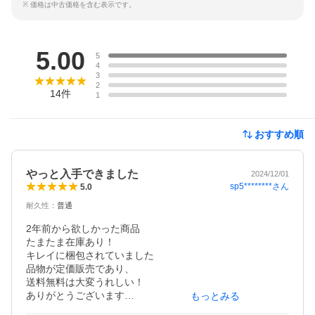
※ 価格は中古価格を含む表示です。
レビュー
5.00
5
4
3
2
14
件
1
おすすめ順
やっと入手できました
2024/12/01
sp5********
さん
5.0
耐久性
：
普通
2年前から欲しかった商品

たまたま在庫あり！

キレイに梱包されていました

品物が定価販売であり、

送料無料は大変うれしい！

ありがとうございます

もっとみる
品物が定価販売だったらまた利用します
