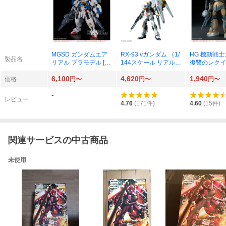
MGSD ガンダムエア
RX-93 νガンダム （1/
HG 機動戦
製品名
リアル プラモデル [B
144スケール リアルグ
復讐のレクイ
ANDAI SPIRITS]
レード（RG） 32 機
ク2 F型 ソ
6,100
4,620
1,940
動戦士ガンダム 逆襲
讐のレクイエム
価格
円〜
円〜
円〜
のシャア 578426）
44スケール 
-
みプラモデル
レビュー
4.76
(
171
件)
4.60
(
15
件)
関連サービスの中古商品
未使用