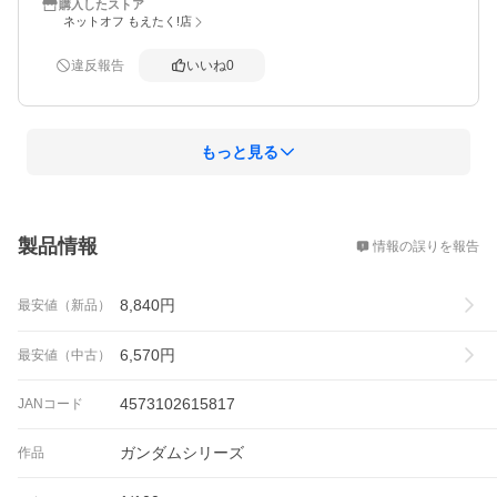
購入したストア
ネットオフ もえたく!店
違反報告
いいね
0
もっと見る
概要
製品情報
情報の誤りを報告
8,840
円
最安値（新品）
6,570
円
最安値（中古）
4573102615817
JANコード
ガンダムシリーズ
作品