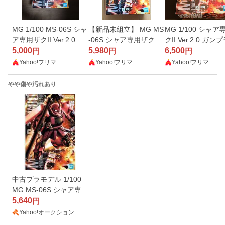
MG 1/100 MS-06S シャ
【新品未組立】 MG MS
MG 1/100 シャ
ア専用ザクII Ver.2.0 ガ
-06S シャア専用ザク Ve
クII Ver.2.0 ガン
ンプラ
5,000
r.2.0 シャア専用ザクII
5,980
6,500
円
円
円
Yahoo!フリマ
Yahoo!フリマ
Yahoo!フリマ
やや傷や汚れあり
中古プラモデル 1/100
MG MS-06S シャア専用
ザク Ver.2.0 「機動戦士
5,640
円
ガンダム」 [5061581]
Yahoo!オークション