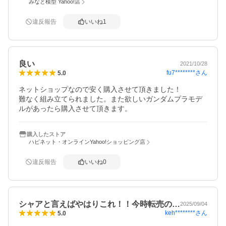
みなと模型 Yahoo!店
違反報告
いいね
1
良い
2021/10/28
fu7********
さん
5.0
ネットショップなので安く購入させて頂きました！

難なく組み立てられました。また欲しいガンダムプラモデ
ルがあったら購入させて頂きます。
購入したストア
ハピネット・オンラインYahoo!ショッピング店
違反報告
いいね
0
シャアと言えばやはりこれ！！今時転売の…
2025/09/04
keh********
さん
5.0