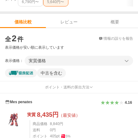
6,790
円〜
5,640
円〜
レビュー
概要
価格比較
価格比較
2
全
件
情報の誤りを報告
表示価格が安い順に表示しています
実質価格
表示価格：
中古を含む
ポイント・送料の算出方法
Mes penates
4.16
8,435
円
実質
（最安値）
商品価格
8,840
円
送料
0
円
ポイント
405
pt
5
%