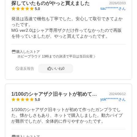
探していたものがやっと買えました
2026/02/03
sac********
さん
5.0
発送は迅速で梱包も丁寧でした。安心して取引できてよか
ったです。

MG ver2.0はシャア専用ザクだけ作ってなかったので再販
を待っていましたが、やっと買えてよかったです。
購入したストア
ホビープラウド 13時までの決済で平日は当日出荷
違反報告
いいね
0
1/100のシャアザク旧キットが初めて…
2024/06/12
yok********
さん
5.0
1/100のシャアザク旧キットが初めて作ったガンプラでし
た。懐かしさもあり、ネットで購入しました。動力パイプ
が難所でしたが、全体的に作りやすかったです。
購入したストア