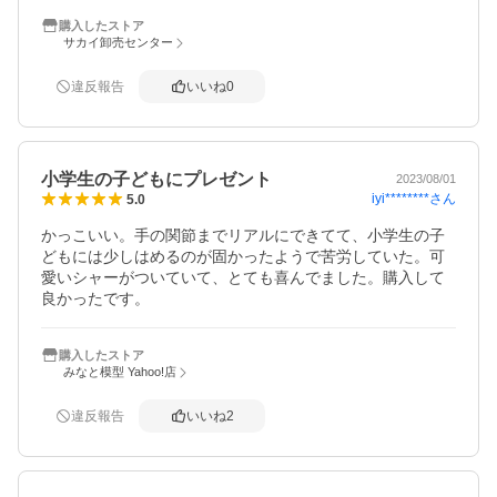
送料無料でお願いしますm(_ _)m
購入したストア
サカイ卸売センター
違反報告
いいね
0
小学生の子どもにプレゼント
2023/08/01
iyi********
さん
5.0
かっこいい。手の関節までリアルにできてて、小学生の子
どもには少しはめるのが固かったようで苦労していた。可
愛いシャーがついていて、とても喜んでました。購入して
良かったです。
購入したストア
みなと模型 Yahoo!店
違反報告
いいね
2