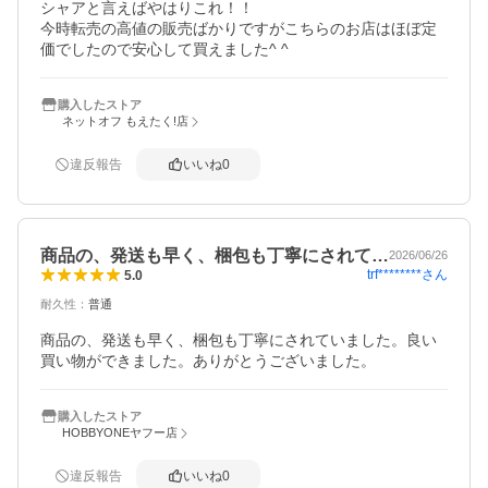
シャアと言えばやはりこれ！！

今時転売の高値の販売ばかりですがこちらのお店はほぼ定
価でしたので安心して買えました^ ^
購入したストア
ネットオフ もえたく!店
違反報告
いいね
0
商品の、発送も早く、梱包も丁寧にされて…
2026/06/26
trf********
さん
5.0
耐久性
：
普通
商品の、発送も早く、梱包も丁寧にされていました。良い
買い物ができました。ありがとうございました。
購入したストア
HOBBYONEヤフー店
違反報告
いいね
0