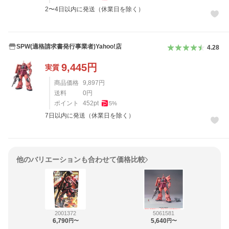
2〜4日以内に発送（休業日を除く）
SPW(適格請求書発行事業者)Yahoo!店
4.28
9,445
円
実質
商品価格
9,897
円
送料
0
円
ポイント
452
pt
5
%
7日以内に発送（休業日を除く）
他のバリエーションも合わせて価格比較
2001372
5061581
6,790
5,640
円〜
円〜