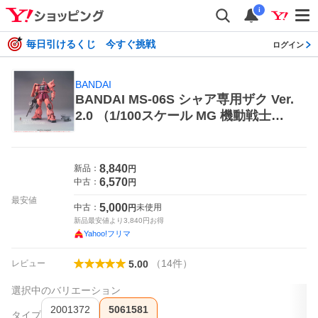
i
毎日引けるくじ 今すぐ挑戦
ログイン
BANDAI
BANDAI MS-06S シャア専用ザク Ver.
2.0 （1/100スケール MG 機動戦士ガ
ンダム 5061581） 模型、プラモデル
のロボット
8,840
新品：
円
6,570
中古：
円
最安値
5,000
中古：
未使用
円
新品最安値より
3,840
円お得
Yahoo!フリマ
（
14
件
）
レビュー
5.00
選択中のバリエーション
2001372
5061581
タイプ