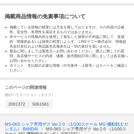
掲載商品情報の免責事項について
掲載している情報の精度には万全を期しておりますが、その内容の正確
性、安全性、有用性を保証するものではありません。
本サービスの情報内容を使用して発生した損害や不利益に関して、直接
的・間接的あるいは損害の程度によらず、 LINEヤフー株式会社、情報提
供会社各社および商品販売店舗各社は一切の責任を負いません。
製品に関しましては製造元へお問い合わせください。購入に際しての質
問、各店舗サービスの内容、価格、販売開始日等に関しましては各店舗へ
お問い合わせください。
ポイント・支払額の正確な情報（付与条件・上限等）はカートをご確認く
ださい。
このページの関連情報
他のバリエーション（タイプ）
2001372
5061581
MS-06S シャア専用ザク Ver.2.0 （1/100スケール MG 機動戦士ガ
ンダム） BANDAI
MS-06S シャア専用ザク Ver.2.0 （1/100ス
ケール MG 機動戦士ガンダム 5061581）