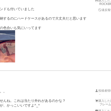
購入した
ROCKB
ンドも付いていました

違反報
納するのにハードケースがあるので大丈夫だと思います

の色合いも気にいってます
投稿者情
。。

-
せんね。これは当たり外れがあるのかな？

購入した
フレーム
、かっこいいですよ^_^
