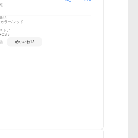
報
商品
カラー/レッド
ストア
ROS
告
いいね
13