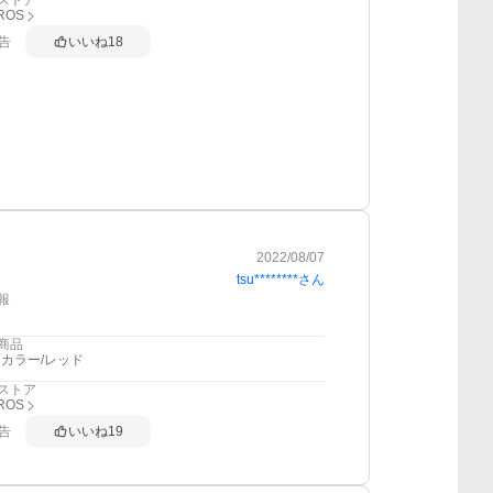
ストア
ROS
告
いいね
18
2022/08/07
tsu********
さん
報
商品
カラー/レッド
ストア
ROS
告
いいね
19