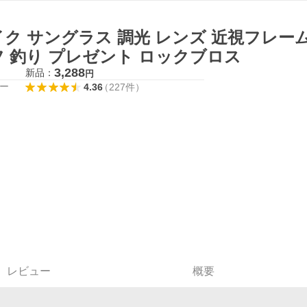
ク サングラス 調光 レンズ 近視フレーム
フ 釣り プレゼント ロックブロス
3,288
新品：
円
ー
4.36
（
227
件
）
レビュー
概要