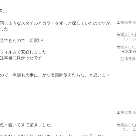
ス…
投稿者情
同じようなスタイルとカラーをずっと探していたのですが、
-
した

購入した
フレーム
できたので、即買い!!

購入した
フォルムで安心しました

ROCKB
は本当に良かったです

違反報
ので、今回も大事に、かつ長期間使えたらな、と思います
投稿者情
-
色々着いてきて驚きました。

購入した
フレーム