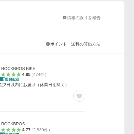
情報の誤りを報告
ポイント・送料の算出方法
ROCKBROS BIKE
4.85
（
474
件
）
短2日以内にお届け（休業日を除く）
ROCKBROS
4.77
（
2,830
件
）