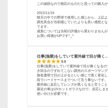
この値段なので相応のものだと思っての購入が
2022/11/19

晴天の中での野球で使用した感じから、上記よ
調光具合が当初感じていたよりも良い感想とな
てます。

成形については当初の評価から変わりませんが
お買い得感がUPです^_^
レビュー
仕事(漁業)をしていて紫外線で目が痛く
5.0
仕事(漁業)をしていて紫外線で目が痛くなる
き回るのでずれてこない調光のスポーツサング
無色透明で日が上がるといい感じで黒く変化し
段でハードケースまでついて言う事ないです。　
紫外線に反応してレンズが黒くなると言うこと
最近の車はUVカットガラスなので、反応しませ
使い分けが必要です。