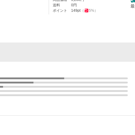
送料
0
円
最
ポイント
149
pt
（
5
%）