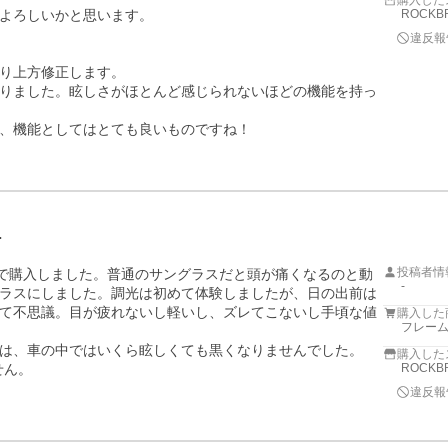
購入した
よろしいかと思います。

ROCKB
違反報
り上方修正します。

りました。眩しさがほとんど感じられないほどの機能を持っ
、機能としてはとても良いものですね！

…
投稿者情
ので購入しました。普通のサングラスだと頭が痛くなるのと動
-
ラスにしました。調光は初めて体験しましたが、日の出前は
て不思議。目が疲れないし軽いし、ズレてこないし手頃な値
購入した
フレーム


は、車の中ではいくら眩しくても黒くなりませんでした。

購入した
ん。

ROCKB
違反報