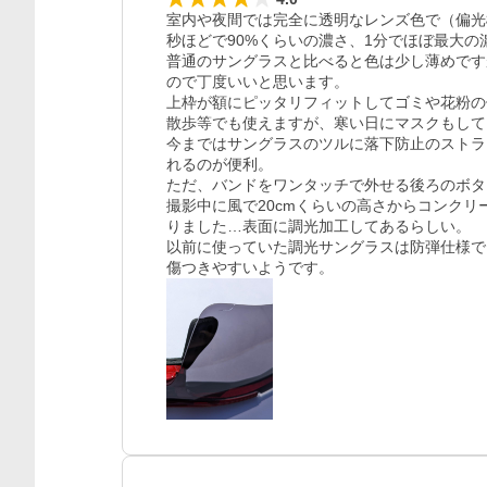
室内や夜間では完全に透明なレンズ色で（偏光
秒ほどで90%くらいの濃さ、1分でほぼ最大の
普通のサングラスと比べると色は少し薄めです
ので丁度いいと思います。

上枠が額にピッタリフィットしてゴミや花粉の
散歩等でも使えますが、寒い日にマスクもして
今まではサングラスのツルに落下防止のストラ
れるのが便利。

ただ、バンドをワンタッチで外せる後ろのボタ
撮影中に風で20cmくらいの高さからコンク
りました…表面に調光加工してあるらしい。

以前に使っていた調光サングラスは防弾仕様で
傷つきやすいようです。