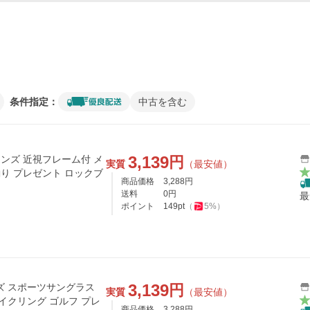
条件指定：
中古を含む
3,139
円
レンズ 近視フレーム付 メ
実質
（最安値）
釣り プレゼント ロックブ
商品価格
3,288
円
送料
0
円
最
ポイント
149
pt
（
5
%）
3,139
円
ズ スポーツサングラス
実質
（最安値）
イクリング ゴルフ プレ
商品価格
3,288
円