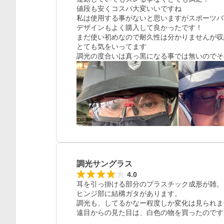
値段も安くコスパ大変いいですね

私は使用する事がないと思いますがスポーツバ
デザインもよく購入して良かったです！

まだ使い初めなので耐久性は分かりませんが収
とても気をいってます

調光の度合いは真っ黒になる事では無いのでそ
調光サングラス
4.0
耳を引っ掛ける部分のプラスチック成形が雑。
ヒンジ部に結構ガタがあります。

調光も、してるかなー程度しか変化は見られま
遠目からの見た目は、白色の物を買ったのですが