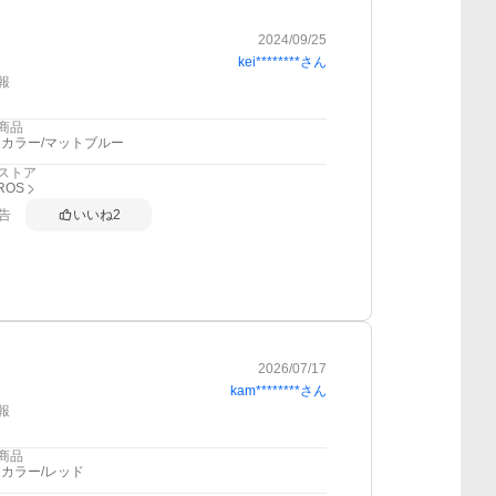
2024/09/25
kei********
さん
報
商品
カラー/マットブルー
ストア
ROS
告
いいね
2
2026/07/17
kam********
さん
報
商品
カラー/レッド