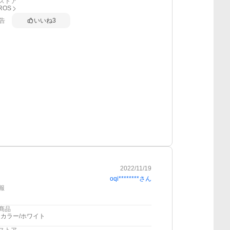
ストア
ROS
告
いいね
3
2022/11/19
oqi********
さん
報
商品
カラー/ホワイト