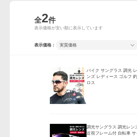
2
全
件
表示価格が安い順に表示しています
表示価格：
実質価格
バイク サングラス 調光 
ンズ レディース ゴルフ 
ロス
価格比較
調光サングラス 調光レン
近視フレーム付 自転車 サ