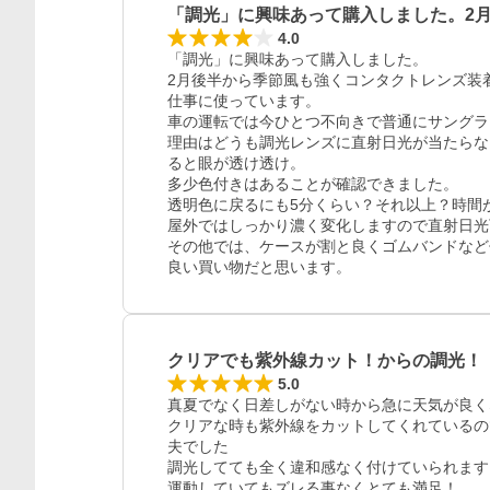
「調光」に興味あって購入しました。2
4.0
「調光」に興味あって購入しました。

2月後半から季節風も強くコンタクトレンズ装
仕事に使っています。

車の運転では今ひとつ不向きで普通にサングラ
理由はどうも調光レンズに直射日光が当たらな
ると眼が透け透け。

多少色付きはあることが確認できました。

透明色に戻るにも5分くらい？それ以上？時間が
屋外ではしっかり濃く変化しますので直射日光
その他では、ケースが割と良くゴムバンドなど
良い買い物だと思います。
クリアでも紫外線カット！からの調光！
5.0
真夏でなく日差しがない時から急に天気が良く
クリアな時も紫外線をカットしてくれているの
夫でした

調光してても全く違和感なく付けていられます

運動していてもズレる事なくとても満足！
