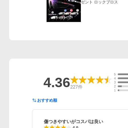
ゼント ロックブロス
5
4.36
4
3
227
件
2
1
おすすめ順
傷つきやすいがコスパは良い
4.0