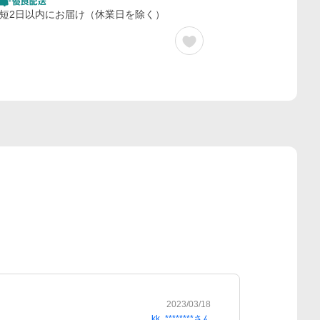
短2日以内にお届け（休業日を除く）
2023/03/18
kk_********
さん