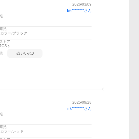
2026/03/09
fwi********
さん
報
商品
カラー/ブラック
ストア
ROS
告
いいね
0
2025/09/28
rrk********
さん
報
商品
カラー/レッド