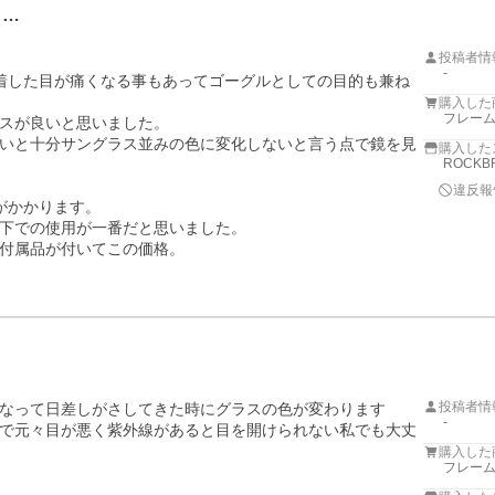
月…
投稿者情
-
着した目が痛くなる事もあってゴーグルとしての目的も兼ね
購入した
フレーム
スが良いと思いました。

いと十分サングラス並みの色に変化しないと言う点で鏡を見
購入した
ROCKB
違反報
かかります。

下での使用が一番だと思いました。

付属品が付いてこの価格。

投稿者情
なって日差しがさしてきた時にグラスの色が変わります

-
で元々目が悪く紫外線があると目を開けられない私でも大丈
購入した
フレーム