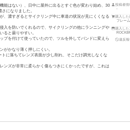
投稿者情
機能はない）、日中に屋外に出るとすぐ色が変わり始め、30
-
濃さになりました。

が、濃すぎるとサイクリング中に車道の状況が見にくくなる
購入した
フレーム
侵入を防いでくれるので、サイクリングの他にランニングや
購入した
いると曇りやすい。

ROCKB
ップを付けて使っていたので、ツルを外してバンドに変えら
違反報
ンがかなり薄く押しにくい。

リートに落ちてレンズ表面が少し削れ、そこだけ調光しなくな
レンズが非常に柔らかく傷もつきにくかったですが、これは