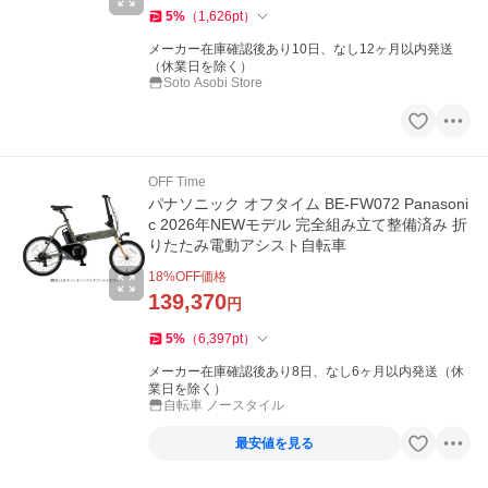
5
%
（
1,626
pt
）
メーカー在庫確認後あり10日、なし12ヶ月以内発送
（休業日を除く）
Soto Asobi Store
OFF Time
パナソニック オフタイム BE-FW072 Panasoni
c 2026年NEWモデル 完全組み立て整備済み 折
りたたみ電動アシスト自転車
18
%OFF価格
139,370
円
5
%
（
6,397
pt
）
メーカー在庫確認後あり8日、なし6ヶ月以内発送（休
業日を除く）
自転車 ノースタイル
最安値を見る