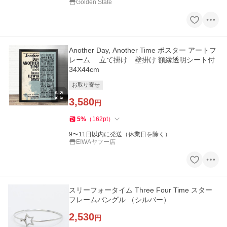
Golden State
Another Day, Another Time ポスター アートフ
レーム 立て掛け 壁掛け 額縁透明シート付
34X44cm
お取り寄せ
3,580
円
5
%
（
162
pt
）
9〜11日以内に発送（休業日を除く）
EIWAヤフー店
スリーフォータイム Three Four Time スター
フレームバングル （シルバー）
2,530
円