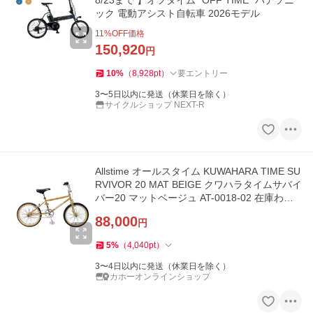
8/23まで 】オフタイム "OFF TIME" パナソニ
ック 電動アシスト自転車 2026モデル
11
%OFF価格
150,920
円
10
%
（
8,928
pt
）
要エントリー
3〜5日以内に発送（休業日を除く）
サイクルショップ NEXT-R
Allstime オールスタイム KUWAHARA TIME SU
RVIVOR 20 MAT BEIGE クワハラタイムサバイ
バー20 マットベージュ AT-0018-02 在庫わず
か
88,000
円
5
%
（
4,040
pt
）
3〜4日以内に発送（休業日を除く）
カホーオンラインショップ