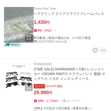
Three Four Time
ヘアクリップ クリアクラウドフレームバンス
1,430
円
5
%
（
65
pt
）
即日配送ご指定の場合のみ、1〜2日で発送
ZOZOTOWN Yahoo!店
RAINMAKER
[TIME SALE] RAINMAKER × OBJ レインメー
カー CROWN PANTO クラウンパント 眼鏡 サ
ングラス メガネ メンズ レディース
おトク
35
%OFF価格
29,990
円
10
%
（
2,738
pt
）
要エントリー
15時までの注文で当日発送（休業日を除く）