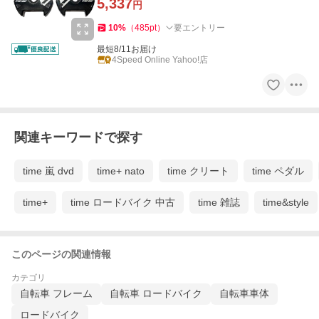
5,337
円
10
%
（
485
pt
）
要エントリー
最短8/11お届け
4Speed Online Yahoo!店
関連キーワードで探す
time 嵐 dvd
time+ nato
time クリート
time ペダル
time+
time ロードバイク 中古
time 雑誌
time&style
このページの関連情報
カテゴリ
自転車 フレーム
自転車 ロードバイク
自転車車体
ロードバイク