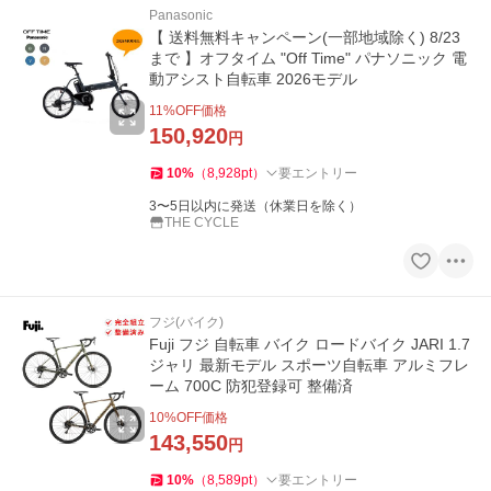
Panasonic
【 送料無料キャンペーン(一部地域除く) 8/23
まで 】オフタイム "Off Time" パナソニック 電
動アシスト自転車 2026モデル
11
%OFF価格
150,920
円
10
%
（
8,928
pt
）
要エントリー
3〜5日以内に発送（休業日を除く）
THE CYCLE
フジ(バイク)
Fuji フジ 自転車 バイク ロードバイク JARI 1.7
ジャリ 最新モデル スポーツ自転車 アルミフレ
ーム 700C 防犯登録可 整備済
10
%OFF価格
143,550
円
10
%
（
8,589
pt
）
要エントリー