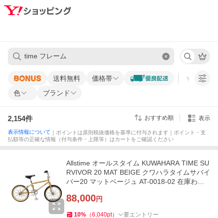
送料無料
価格帯
すべての条
色
ブランド
2,154
件
おすすめ順
表示
表示情報について
｜ポイントは原則税抜価格を基準に付与されます｜ポイント・支
払額等の正確な情報（付与条件・上限等）はカートをご確認ください
Allstime オールスタイム KUWAHARA TIME SU
RVIVOR 20 MAT BEIGE クワハラタイムサバイ
バー20 マットベージュ AT-0018-02 在庫わず
か
88,000
円
10
%
（
6,040
pt
）
要エントリー