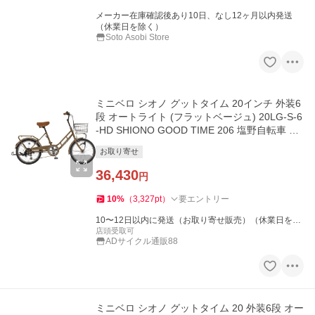
メーカー在庫確認後あり10日、なし12ヶ月以内発送
（休業日を除く）
Soto Asobi Store
ミニベロ シオノ グットタイム 20インチ 外装6
段 オートライト (フラットベージュ) 20LG-S-6
-HD SHIONO GOOD TIME 206 塩野自転車 小
径自転車
お取り寄せ
36,430
円
10
%
（
3,327
pt
）
要エントリー
10〜12日以内に発送（お取り寄せ販売）（休業日を除
く）
店頭受取可
ADサイクル通販88
ミニベロ シオノ グットタイム 20 外装6段 オー