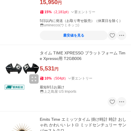
15,950
円
15
%
（
2,181
pt
）
要エントリー
5日以内に発送（お取り寄せ販売）（休業日を除く）
uminecco(ウミネッコ)
最安値を見る
タイム TIME XPRESSO プラットフォーム Tim
e Xpresso用 T2GB006
5,531
円
10
%
（
504
pt
）
要エントリー
最短8/11お届け
上之島屋 US Imports
Emits Time エミッツタイム 掛け時計 時計 おし
ゃれ かわいい レトロ ミッドセンチュリー サン
バーストクロ