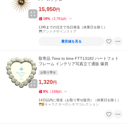
15,950
円
19
%
（
2,761
pt
）
12時までの注文で当日発送（休業日を除く）
アントデザインストア
最安値を見る
取寄品 Time to time FTT13182 ハートフォト
フレーム インテリア写真立て通販 爆買
お取り寄せ
1,320
円
9
%
（
108
pt
）
14日以内に発送（お取り寄せ販売）（休業日を除く）
キャラクターのシネマコレクション