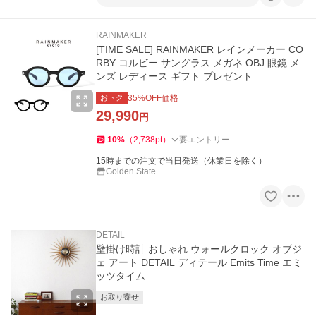
RAINMAKER
[TIME SALE] RAINMAKER レインメーカー CO
RBY コルビー サングラス メガネ OBJ 眼鏡 メ
ンズ レディース ギフト プレゼント
おトク
35
%OFF価格
29,990
円
10
%
（
2,738
pt
）
要エントリー
15時までの注文で当日発送（休業日を除く）
Golden State
DETAIL
壁掛け時計 おしゃれ ウォールクロック オブジ
ェ アート DETAIL ディテール Emits Time エミ
ッツタイム
お取り寄せ