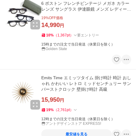
6 ボストン フレンチビンテージ メガネ カラー
レンズ サングラス 伊達眼鏡 メンズ レディース
ギフト プレゼント
19
%OFF価格
14,990
円
10
%
（
1,367
pt
）
要エントリー
15時までの注文で当日発送（休業日を除く）
Golden State
Emits Time エミッツタイム 掛け時計 時計 おし
ゃれ かわいい レトロ ミッドセンチュリー サン
バーストクロック 壁掛け時計 高級
15,950
円
19
%
（
2,761
pt
）
12時までの注文で当日発送（休業日を除く）
アントデザインストア EXPRESS!
最安値を見る