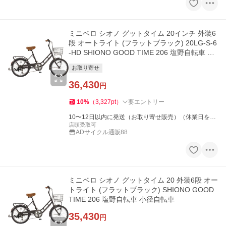
ミニベロ シオノ グットタイム 20インチ 外装6
段 オートライト (フラットブラック) 20LG-S-6
-HD SHIONO GOOD TIME 206 塩野自転車 小
径自転車
お取り寄せ
36,430
円
10
%
（
3,327
pt
）
要エントリー
10〜12日以内に発送（お取り寄せ販売）（休業日を除
く）
店頭受取可
ADサイクル通販88
ミニベロ シオノ グットタイム 20 外装6段 オー
トライト (フラットブラック) SHIONO GOOD
TIME 206 塩野自転車 小径自転車
35,430
円