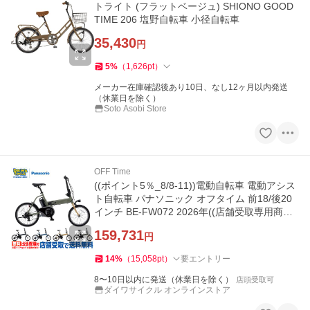
トライト (フラットベージュ) SHIONO GOOD
TIME 206 塩野自転車 小径自転車
35,430
円
5
%
（
1,626
pt
）
メーカー在庫確認後あり10日、なし12ヶ月以内発送
（休業日を除く）
Soto Asobi Store
OFF Time
((ポイント5％_8/8-11))電動自転車 電動アシス
ト自転車 パナソニック オフタイム 前18/後20
インチ BE-FW072 2026年((店舗受取専用商
品))
159,731
円
14
%
（
15,058
pt
）
要エントリー
8〜10日以内に発送（休業日を除く）
店頭受取可
ダイワサイクル オンラインストア