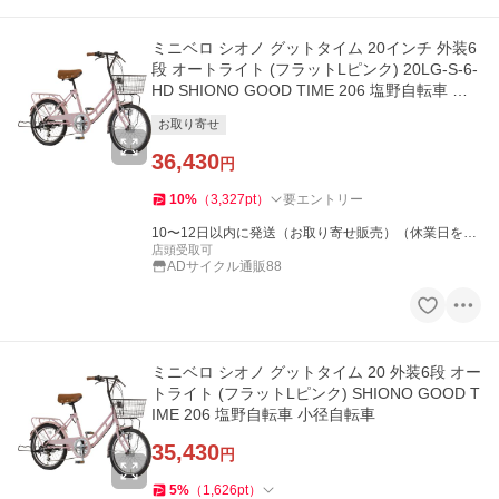
ミニベロ シオノ グットタイム 20インチ 外装6
段 オートライト (フラットLピンク) 20LG-S-6-
HD SHIONO GOOD TIME 206 塩野自転車 小
径自転車
お取り寄せ
36,430
円
10
%
（
3,327
pt
）
要エントリー
10〜12日以内に発送（お取り寄せ販売）（休業日を除
く）
店頭受取可
ADサイクル通販88
ミニベロ シオノ グットタイム 20 外装6段 オー
トライト (フラットLピンク) SHIONO GOOD T
IME 206 塩野自転車 小径自転車
35,430
円
5
%
（
1,626
pt
）