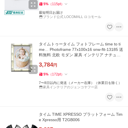
5
%
（
115
pt
）
最短明日お届け
ブランド公式 LOCOMALL ロコモール
タイムトゥータイム フォトフレーム time to ti
me… Photoframe 77x100x16 snw-ftt-13185 送
料無料 北欧 モダン 家具 インテリア ナチュラ
ル テイスト 新生
3,784
円
5
%
（
172
pt
）
7〜8日以内に発送（メーカー在庫）（休業日を除く）
家具インテリアのジェンコヤフー店
タイム TIME XPRESSO プラットフォーム Tim
e Xpresso用 T2GB006