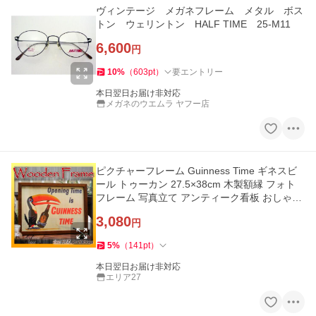
ヴィンテージ メガネフレーム メタル ボス
トン ウェリントン HALF TIME 25-M11
6,600
円
10
%
（
603
pt
）
要エントリー
本日翌日お届け非対応
メガネのウエムラ ヤフー店
ピクチャーフレーム Guinness Time ギネスビ
ール トゥーカン 27.5×38cm 木製額縁 フォト
フレーム 写真立て アンティーク看板 おしゃれ
壁掛けパネル 壁飾り
3,080
円
5
%
（
141
pt
）
本日翌日お届け非対応
エリア27