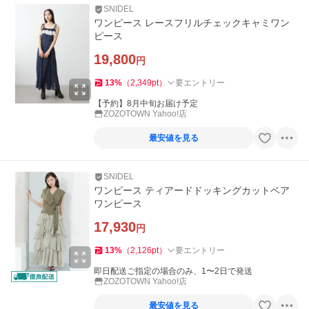
SNIDEL
ワンピース レースフリルチェックキャミワン
ピース
19,800
円
13
%
（
2,349
pt
）
要エントリー
【予約】8月中旬お届け予定
ZOZOTOWN Yahoo!店
最安値を見る
SNIDEL
ワンピース ティアードドッキングカットベア
ワンピース
17,930
円
13
%
（
2,126
pt
）
要エントリー
即日配送ご指定の場合のみ、1〜2日で発送
ZOZOTOWN Yahoo!店
最安値を見る