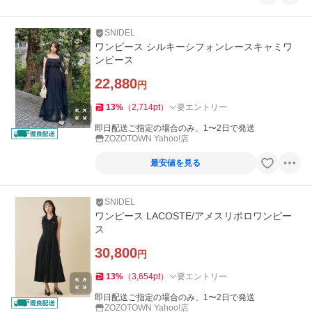
SNIDEL
ワンピース シルキーシフォンレースキャミワ
ンピース
22,880
円
13
%
（
2,714
pt
）
要エントリー
即日配送ご指定の場合のみ、1〜2日で発送
ZOZOTOWN Yahoo!店
最安値を見る
SNIDEL
ワンピース LACOSTE/アメスリポロワンピー
ス
30,800
円
13
%
（
3,654
pt
）
要エントリー
即日配送ご指定の場合のみ、1〜2日で発送
ZOZOTOWN Yahoo!店