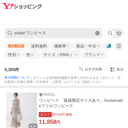
送料無料
価格帯
新品・中古
性別
色
サイズ（S/M/L）
ブランド
5,350
件
おすすめ順
表示
表示情報について
｜ポイントは原則税抜価格を基準に付与されます｜ポイント・支
払額等の正確な情報（付与条件・上限等）はカートをご確認ください
SNIDEL
ワンピース 「販路限定サイズあり」Sustainabl
eフリルワンピース
おトク
30
%OFF価格
11,858
円