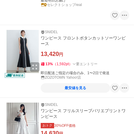
最短明日お届け
セレクトショップreal
SNIDEL
ワンピース フロントボタンカットソーワンピ
ース
13,420
円
13
%
（
1,592
pt
）
要エントリー
即日配送ご指定の場合のみ、1〜2日で発送
ZOZOTOWN Yahoo!店
最安値を見る
SNIDEL
ワンピース フリルスリーブバリエプリントワ
ンピース
おトク
30
%OFF価格
14,630
円