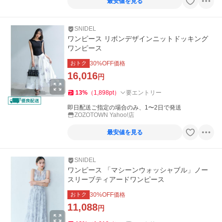
最安値を見る
SNIDEL
ワンピース リボンデザインニットドッキング
ワンピース
おトク
30
%OFF価格
16,016
円
13
%
（
1,898
pt
）
要エントリー
即日配送ご指定の場合のみ、1〜2日で発送
ZOZOTOWN Yahoo!店
最安値を見る
SNIDEL
ワンピース 「マシーンウォッシャブル」ノー
スリーブティアードワンピース
おトク
30
%OFF価格
11,088
円