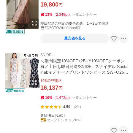
19,800
円
13
%
（
2,349
pt
）
要エントリー
即日配送ご指定の場合のみ、1〜2日で発送
ZOZOTOWN Yahoo!店
最安値を見る
SNIDEL
＼期間限定10%OFF+2BUY10%OFFクーポン
有／土日も即日発送/SNIDEL スナイデル Susta
inableプリーツプリントワンピース SWFO261
103 26SS 2026春夏
10
%OFF価格
16,137
円
10
%
（
1,472
pt
）
要エントリー
4.50
（
4
件
）
最短明日お届け
セレクトショップreal