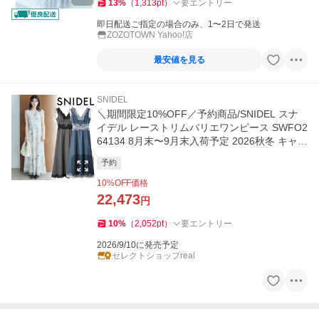
13
%
（
1,313
pt
）
要エントリー
即日配送ご指定の場合のみ、1〜2日で発送
ZOZOTOWN Yahoo!店
最安値を見る
SNIDEL
＼期間限定10%OFF／予約商品/SNIDEL スナ
イデル レーストリムバリエワンピース SWFO2
64134 8月末〜9月末入荷予定 2026秋冬 キャン
セル返品不可
予約
10
%OFF価格
22,473
円
10
%
（
2,052
pt
）
要エントリー
2026/9/10に発売予定
セレクトショップreal