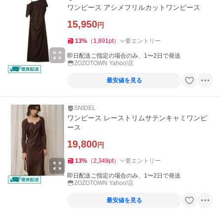
ワンピース アシメフリルカットワンピース
15,950
円
13
%
（
1,891
pt
）
要エントリー
即日配送ご指定の場合のみ、1〜2日で発送
ZOZOTOWN Yahoo!店
最安値を見る
SNIDEL
ワンピース レーストリムサテンキャミワンピ
ース
19,800
円
13
%
（
2,349
pt
）
要エントリー
即日配送ご指定の場合のみ、1〜2日で発送
ZOZOTOWN Yahoo!店
最安値を見る