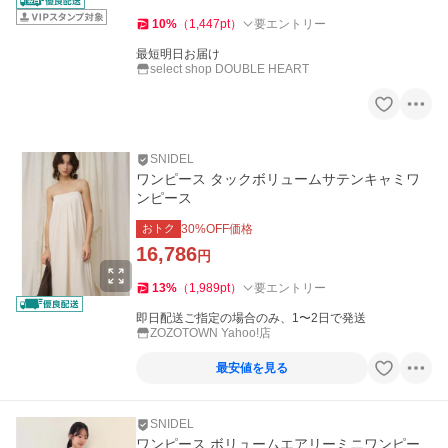
10
%
（
1,447
pt
）
要エントリー
最短明日お届け
select shop DOUBLE HEART
SNIDEL
ワンピース タックボリュームサテンキャミワ
ンピース
おトク
30
%OFF価格
16,786
円
13
%
（
1,989
pt
）
要エントリー
即日配送ご指定の場合のみ、1〜2日で発送
ZOZOTOWN Yahoo!店
最安値を見る
SNIDEL
ワンピース ボリュームエアリーミニワンピー