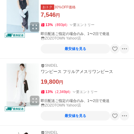
おトク
30
%OFF価格
7,546
円
13
%
（
893
pt
）
要エントリー
即日配送ご指定の場合のみ、1〜2日で発送
ZOZOTOWN Yahoo!店
最安値を見る
SNIDEL
ワンピース フリルアメスリワンピース
19,800
円
13
%
（
2,349
pt
）
要エントリー
即日配送ご指定の場合のみ、1〜2日で発送
ZOZOTOWN Yahoo!店
最安値を見る
SNIDEL