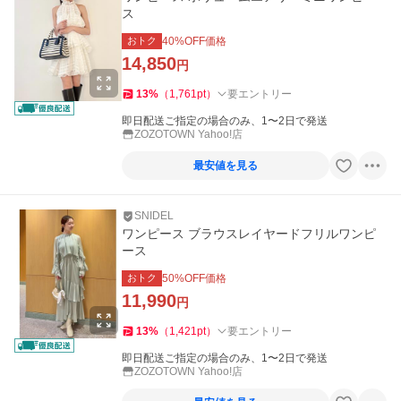
ス
おトク
40
%OFF価格
14,850
円
13
%
（
1,761
pt
）
要エントリー
即日配送ご指定の場合のみ、1〜2日で発送
ZOZOTOWN Yahoo!店
最安値を見る
SNIDEL
ワンピース ブラウスレイヤードフリルワンピ
ース
おトク
50
%OFF価格
11,990
円
13
%
（
1,421
pt
）
要エントリー
即日配送ご指定の場合のみ、1〜2日で発送
ZOZOTOWN Yahoo!店