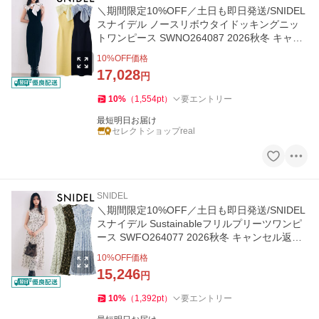
＼期間限定10%OFF／土日も即日発送/SNIDEL
スナイデル ノースリボウタイドッキングニッ
トワンピース SWNO264087 2026秋冬 キャン
セル返品不可
10
%OFF価格
17,028
円
10
%
（
1,554
pt
）
要エントリー
最短明日お届け
セレクトショップreal
SNIDEL
＼期間限定10%OFF／土日も即日発送/SNIDEL
スナイデル Sustainableフリルプリーツワンピ
ース SWFO264077 2026秋冬 キャンセル返品
不可
10
%OFF価格
15,246
円
10
%
（
1,392
pt
）
要エントリー