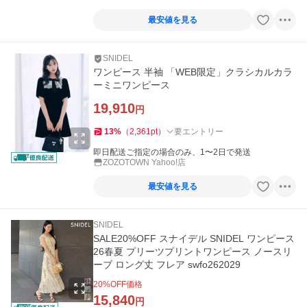
最安値を見る
SNIDEL
ワンピース 半袖 「WEB限定」クラシカルカラ
ーミニワンピース
19,910
円
13
%
（
2,361
pt
）
要エントリー
即日配送ご指定の場合のみ、1〜2日で発送
ZOZOTOWN Yahoo!店
最安値を見る
SNIDEL
SALE20%OFF スナイデル SNIDEL ワンピース
26春夏 プリーツプリントワンピース ノースリ
ーブ ロング丈 フレア swfo262029
20
%OFF価格
15,840
円