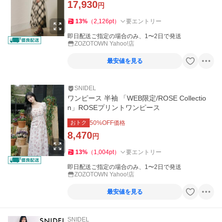
17,930
円
13
%
（
2,126
pt
）
要エントリー
即日配送ご指定の場合のみ、1〜2日で発送
ZOZOTOWN Yahoo!店
最安値を見る
SNIDEL
ワンピース 半袖 「WEB限定/ROSE Collectio
n」ROSEプリントワンピース
おトク
50
%OFF価格
8,470
円
13
%
（
1,004
pt
）
要エントリー
即日配送ご指定の場合のみ、1〜2日で発送
ZOZOTOWN Yahoo!店
最安値を見る
SNIDEL