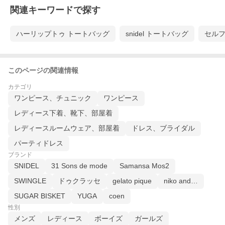
関連キーワードで探す
ハーリップトゥ トートバッグ
snidel トートバッグ
セルフ
このページの関連情報
カテゴリ
ワンピース、チュニック
ワンピース
レディース下着、靴下、部屋着
レディースルームウェア、部屋着
ドレス、ブライダル
パーティドレス
ブランド
SNIDEL
31 Sons de mode
Samansa Mos2
SWINGLE
ドゥクラッセ
gelato pique
niko and…
SUGAR BISKET
YUGA
coen
性別
メンズ
レディース
ボーイズ
ガールズ