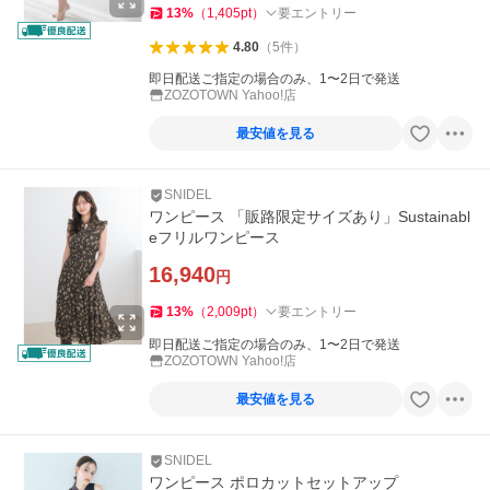
13
%
（
1,405
pt
）
要エントリー
4.80
（
5
件
）
即日配送ご指定の場合のみ、1〜2日で発送
ZOZOTOWN Yahoo!店
最安値を見る
SNIDEL
ワンピース 「販路限定サイズあり」Sustainabl
eフリルワンピース
16,940
円
13
%
（
2,009
pt
）
要エントリー
即日配送ご指定の場合のみ、1〜2日で発送
ZOZOTOWN Yahoo!店
最安値を見る
SNIDEL
ワンピース ポロカットセットアップ