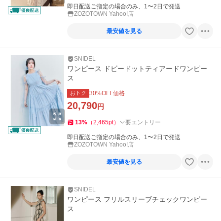
即日配送ご指定の場合のみ、1〜2日で発送
ZOZOTOWN Yahoo!店
最安値を見る
SNIDEL
ワンピース ドビードットティアードワンピー
ス
おトク
30
%OFF価格
20,790
円
13
%
（
2,465
pt
）
要エントリー
即日配送ご指定の場合のみ、1〜2日で発送
ZOZOTOWN Yahoo!店
最安値を見る
SNIDEL
ワンピース フリルスリーブチェックワンピー
ス