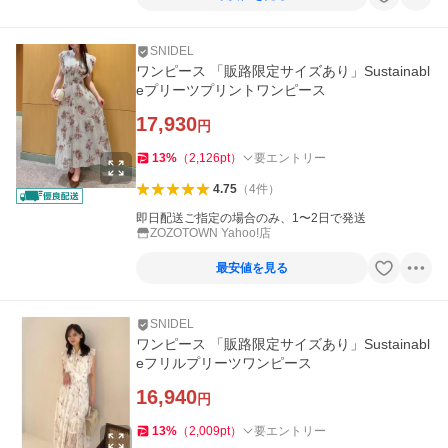
SNIDEL
ワンピース 「販路限定サイズあり」Sustainabl
eプリーツプリントワンピース
17,930
円
13
%
（
2,126
pt
）
要エントリー
4.75
（
4
件
）
即日配送ご指定の場合のみ、1〜2日で発送
ZOZOTOWN Yahoo!店
最安値を見る
SNIDEL
ワンピース 「販路限定サイズあり」Sustainabl
eフリルプリーツワンピース
16,940
円
13
%
（
2,009
pt
）
要エントリー