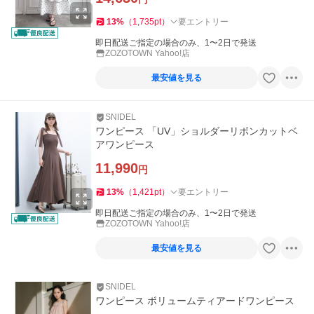
13
%
（
1,735
pt
）
要エントリー
即日配送ご指定の場合のみ、1〜2日で発送
ZOZOTOWN Yahoo!店
最安値を見る
SNIDEL
ワンピース 「UV」ショルダーリボンカットベ
アワンピース
11,990
円
13
%
（
1,421
pt
）
要エントリー
即日配送ご指定の場合のみ、1〜2日で発送
ZOZOTOWN Yahoo!店
最安値を見る
SNIDEL
ワンピース ボリュームティアードワンピース