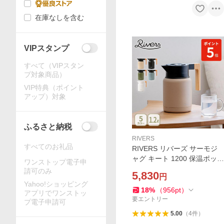
在庫なしを含む
VIPスタンプ
すべて（VIPスタン
プ対象商品）
VIP特典（ポイント
アップ）対象
ふるさと納税
RIVERS
すべてのお礼品
RIVERS リバーズ サーモジ
ャグ キート 1200 保温ポット
ワンストップ電子申
魔法瓶 ポット 保温保冷 ワン
請可のみ
5,830
円
タッチ アウトドア キャンプ
Yahoo!ショッピング
紅茶 コーヒー
18
%
（
956
pt
）
アプリでワンストッ
要エントリー
プ電子申請可
5.00
（
4
件
）