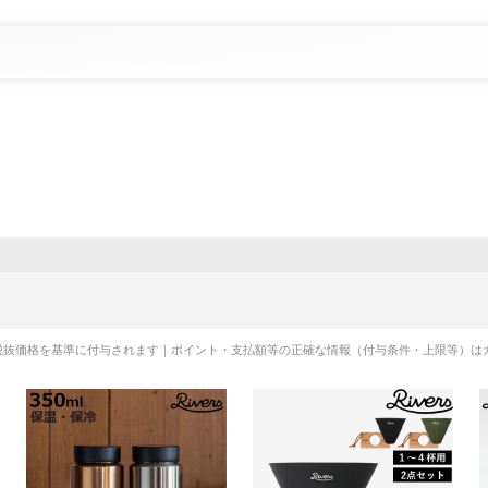
税抜価格を基準に付与されます｜ポイント・支払額等の正確な情報（付与条件・上限等）は