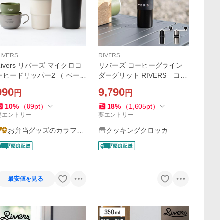
IVERS
RIVERS
Rivers リバーズ マイクロコ
リバーズ コーヒーグライン
ーヒードリッパー2 （ ペーパ
ダーグリット RIVERS コー
ーレス フィルター付き ドリ
ヒー 珈琲 コーヒーミル アウ
990
9,790
円
円
ッパー ハンドドリップ ドリ
トドア キャンプ
ップコーヒー ドリップ シリ
10
%
（
89
pt
）
18
%
（
1,605
pt
）
コーン ）
要エントリー
要エントリー
お弁当グッズのカラフル
クッキングクロッカ
ボックス
最安値を見る