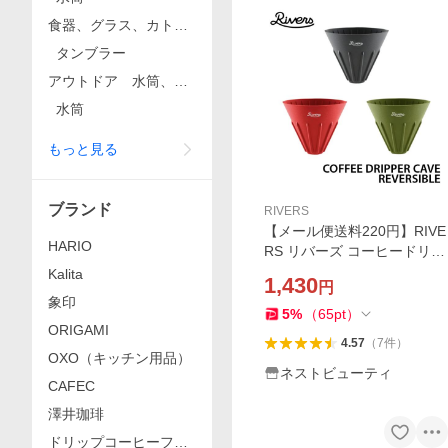
食器、グラス、カトラ
リー
タンブラー
アウトドア 水筒、ジ
ャグ、タンク
水筒
もっと見る
ブランド
RIVERS
【メール便送料220円】RIVE
HARIO
RS リバーズ コーヒードリッ
パー ケイブ リバーシブル 表
Kalita
1,430
円
裏 リブ 味の変化 キャンプ ア
象印
ウトドア 折りたたみ コンパ
5
%
（
65
pt
）
ORIGAMI
クト 珈琲
4.57
（
7
件
）
OXO（キッチン用品）
ネストビューティ
CAFEC
澤井珈琲
ドリップコーヒーファ