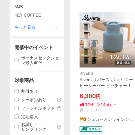
クトリー
MJB
KEY COFFEE
もっと見る
開催中のイベント
ボーナスセレクショ
ン最大40%
RIVERS
Rivers リバーズ ポット コー
対象商品
ヒーサーバー ピッチャー 1.2
割引あり
L 1.6L 保温 保冷 卓上 魔法瓶
6,380
円
洗いやすい 注ぎやすい サー
クーポンあり
モジャグキート1200 1600 J
14
%
（
814
pt
）
ソーシャルギフト
G001 JG002
要エントリー
定期購入
シュガーオンラインショ
お試し・
ップ
サンプリング