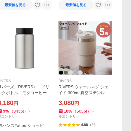
最安値を見る
最安値を見る
IVERS
RIVERS
リバーズ（RIVERS） ドリ
RIVERS ウォールマグ シェ
ンクボトル モクコーヒー
イド 300ml 真空ステンレス
（MOKU COFFEE） 350
タンブラー WALLMUG SHA
4,180
3,080
円
円
ｍL シルバー ハンズ
DE デザイン雑貨 珈琲 キッ
チン雑貨 保温 保冷 マグボト
9
%
（
343
pt
）
18
%
（
505
pt
）
ル ティータイム◇爆買
要エントリー
要エントリー
4.88
（
8
件
）
ハンズYahoo!ショッピン