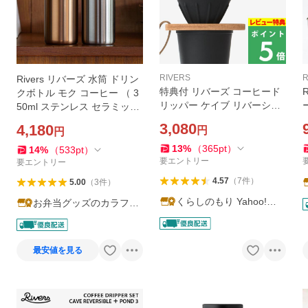
RIVERS
R
Rivers リバーズ 水筒 ドリン
特典付 リバーズ コーヒード
クボトル モク コーヒー （ 3
リッパー ケイブ リバーシブ
50ml ステンレス セラミック
ル＆ドリッパーホルダー ポ
軽量 保冷 保温 マグボトル ボ
3,080
4,180
円
円
ンド3 円錐型 シリコーン 天
トル ）
然木 1〜4杯 2点セット RIVE
13
%
（
365
pt
）
14
%
（
533
pt
）
RS
要エントリー
要エントリー
4.57
（
7
件
）
5.00
（
3
件
）
くらしのもり Yahoo!シ
お弁当グッズのカラフル
ョッピング店
ボックス
最安値を見る