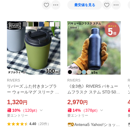
最安値を見る
RIVERS
RIVERS
R
リバーズ ふた付きタンブラ
《全3色》RIVERS バキュー
ー ウォールマグ スリーク お
ムフラスク ステム STD 500
しゃれ アウトドア RIVERS 3
ml 真空ステンレスボトル ア
1,320
2,970
円
円
00ml タンブラー 蓋付き マグ
ウトドア 軽量 200g 水筒 保
タンブラー コーヒー 軽量 直
温保冷 コーヒー お茶 オフィ
10
%
（
120
pt
）
14
%
（
378
pt
）
飲み マグボトル
ス キャンプ◇爆買
要エントリー
要エントリー
4.40
（
20
件
）
Antena5 Yahoo!ショッピ