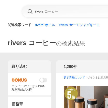
関連検索ワード
rivers
ボトル
rivers
サーモジャグキート
rivers コーヒー
の検索結果
絞り込む
1,290
件
表示情報について
｜ポイントは原則
ハッピーアワーはBONUS
対象商品がお得
価格帯