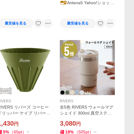
グ店
Antena5 Yahoo!ショッピ
ング店
最安値を見る
最安値を見る
IVERS
RIVERS
RIVERS リバーズ コーヒー
全5色 RIVERS ウォールマグ
ドリッパー ケイブ リバーシ
シェイド 300ml 真空ステン
ブル オリーブ
レスタンブラー WALLMUG
1,430
3,080
円
円
SHADE 珈琲 保温マグボトル
リバース リバーズ 超PayPay
5
%
（
65
pt
）
18
%
（
505
pt
）