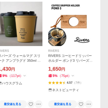
IVERS
RIVERS
リバーズ ウォールマグ スリ
RIVERS コーヒードリッパー
ーク アンプラグド 350ml RI
ホルダー ポンド3 リバーズ
VERS コーヒーカップ タン
天然木製 おしゃれ キャンプ
1,430
1,650
円
円
ブラー おしゃれ マグカップ
ケイブR専用 珈琲 ハンドド
キャンプ アウトドア プレゼ
リップ アウトドア 吊り下げ
9
%
（
117
pt
）
5
%
（
75
pt
）
ント
レザーストラップ
4.57
（
7
件
）
ハウスグラム
ネストビューティ
最安値を見る
最安値を見る