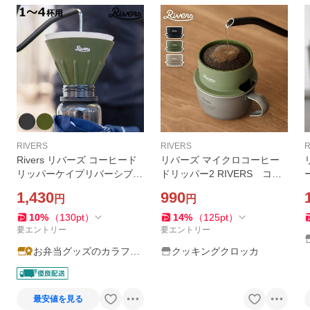
RIVERS
RIVERS
R
Rivers リバーズ コーヒード
リバーズ マイクロコーヒー
リッパーケイプリバーシブル
ドリッパー2 RIVERS コー
（ 円錐型 ドリッパー ハンド
ヒードリッパー コーヒード
1,430
990
円
円
ドリップ ドリップコーヒー
リップ 珈琲
ドリップ シリコーン ）
10
%
（
130
pt
）
14
%
（
125
pt
）
要エントリー
要エントリー
お弁当グッズのカラフル
クッキングクロッカ
ボックス
最安値を見る