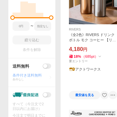
〜
RIVERS
《全2色》RIVERS ドリンク
絞り込む
ボトル モク コーヒー 【リバ
ース ステンレスボトル コー
4,180
円
条件を解除
ヒー コーヒー専用 セラミッ
クコーティング 真空二重構
18
%
（
685
pt
）
造】
要エントリー
送料無料
アクトワークス
条件付き送料無料
条件なし
最安値を見る
すべて（今注文で2
日以内にお届け）
今注文で明日までに