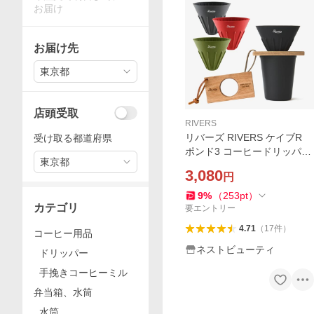
お届け
お届け先
東京都
店頭受取
RIVERS
リバーズ RIVERS ケイブR
受け取る都道府県
ポンド3 コーヒードリッパー
東京都
セット 木製 ドリッパーホル
3,080
円
ダー SET キャンプ アウトド
ア リバーシブル シリコン 折
9
%
（
253
pt
）
カテゴリ
りたたみ 珈琲 器具
要エントリー
4.71
（
17
件
）
コーヒー用品
ネストビューティ
ドリッパー
手挽きコーヒーミル
弁当箱、水筒
水筒