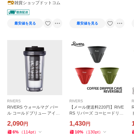
ング店
雑貨ショップドットコム
最安値を見る
最安値を見る
RIVERS
RIVERS
R
RIVERS ウォールマグ バー
【メール便送料220円】RIVE
ル コールドブリュ― アイス
RS リバーズ コーヒードリッ
コーヒー タンブラー 水出し
パー ケイブ リバーシブル 表
2,090
1,430
円
円
コーヒー
裏 リブ 味の変化 キャンプ ア
ウトドア 折りたたみ コンパ
6
%
（
114
pt
）
10
%
（
130
pt
）