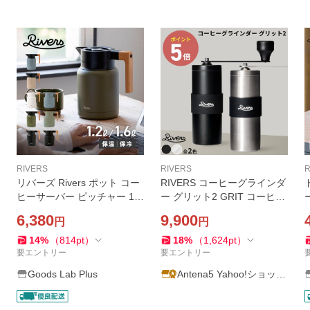
RIVERS
RIVERS
R
リバーズ Rivers ポット コー
RIVERS コーヒーグラインダ
ヒーサーバー ピッチャー 1.2
ー グリット2 GRIT コーヒー
L 1.6L 保温 保冷 卓上 魔法瓶
ミル 手挽き ハンドミル 手動
6,380
9,900
円
円
洗いやすい 注ぎやすい サー
ハンドドリップ 珈琲 コンパ
モジャグキート1200 1600 J
クト 日本製 セラミック刃 洗
14
%
（
814
pt
）
18
%
（
1,624
pt
）
G001 JG002
える◇爆買
要エントリー
要エントリー
Goods Lab Plus
Antena5 Yahoo!ショッピ
ング店