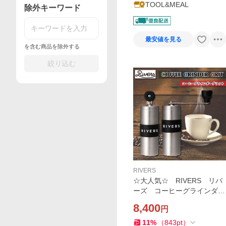
TOOL&MEAL
除外キーワード
最安値を見る
を含む商品を除外する
絞り込む
RIVERS
☆大人気☆ RIVERS リバ
ーズ コーヒーグラインダー
グリット シルバー コーヒ
8,400
円
ーミル アウトドア
11
%
（
843
pt
）