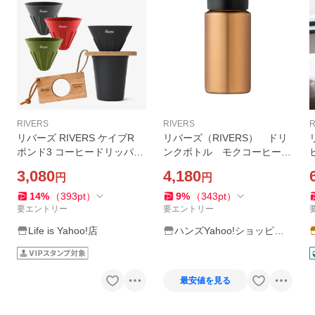
RIVERS
RIVERS
R
リバーズ RIVERS ケイブR
リバーズ（RIVERS） ドリ
ポンド3 コーヒードリッパー
ンクボトル モクコーヒー
セット 木製 ドリッパーホル
（MOKU COFFEE） 350
3,080
4,180
円
円
ダー SET キャンプ アウトド
ｍL カッパー ハンズ
ア リバーシブル シリコン 折
14
%
（
393
pt
）
9
%
（
343
pt
）
りたたみ 珈琲 器具
要エントリー
要エントリー
Life is Yahoo!店
ハンズYahoo!ショッピン
グ店
最安値を見る