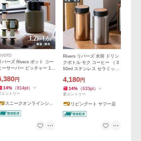
IVERS
Rivers リバーズ 水筒 ドリン
リバーズ Rivers ポット コー
クボトル モク コーヒー （ 3
ヒーサーバー ピッチャー 1.2
50ml ステンレス セラミック
L 1.6L 保温 保冷 卓上 魔法瓶
軽量 保冷 保温 マグボトル ボ
6,380
4,180
円
円
洗いやすい 注ぎやすい サー
トル ）
モジャグキート1200 1600 J
14
%
（
814
pt
）
14
%
（
533
pt
）
G001 JG002
要エントリー
要エントリー
スニークオンラインショ
リビングート ヤフー店
ップ