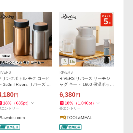
IVERS
RIVERS
ドリンクボトル モク コーヒ
RIVERS リバーズ サーモジ
ー 350ml Rivers リバーズ BT
ャグ キート 1600 保温ポット
035 天然木 ステンレスボト
魔法瓶 ポット 保温保冷 ワン
4,180
6,380
円
円
ル 軽量 魔法瓶 保温 保冷 キ
タッチ アウトドア キャンプ
ャンプ アウトド
紅茶 コーヒー
18
%
（
685
pt
）
18
%
（
1,046
pt
）
要エントリー
要エントリー
awatsu.com
TOOL&MEAL