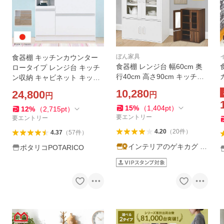
ぼん家具
食器棚 キッチンカウンター
食器棚 レンジ台 幅60cm 奥
ロータイプ レンジ台 キッチ
行40cm 高さ90cm キッチン
ン収納 キャビネット キッチ
ボード キッチンラック レン
ン 台所 約90cm 幅89cm ビリ
10,280
24,800
円
円
ジラック ロータイプ 省スペ
ー 90カウンター BILLY (WH/
ース ガラス扉 開き戸 可動棚
SNA) 【送料無料】
15
%
（
1,404
pt
）
12
%
（
2,715
pt
）
収納 北欧
要エントリー
要エントリー
4.20
（
20
件
）
4.37
（
57
件
）
インテリアのゲキカグ Y
ポタリコPOTARICO
ahoo!店