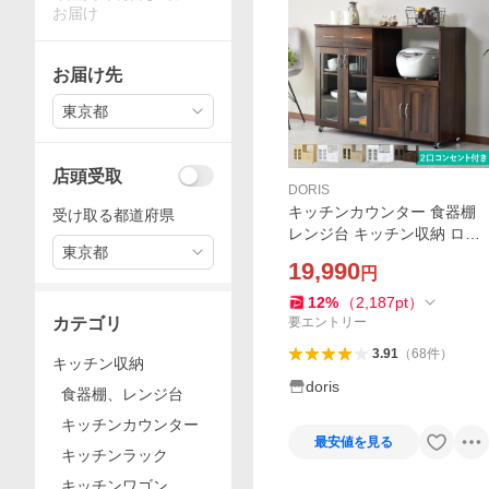
お届け
お届け先
東京都
店頭受取
DORIS
キッチンカウンター 食器棚
受け取る都道府県
レンジ台 キッチン収納 ロー
東京都
タイプ 大容量 引き出し ガラ
19,990
円
ス扉 スライド棚 メラミン ノ
エル 幅120cm ドリス Noel
12
%
（
2,187
pt
）
カテゴリ
要エントリー
3.91
（
68
件
）
キッチン収納
doris
食器棚、レンジ台
キッチンカウンター
最安値を見る
キッチンラック
キッチンワゴン