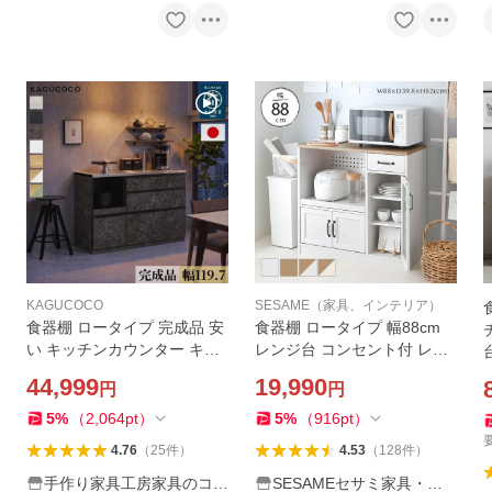
KAGUCOCO
SESAME（家具、インテリア）
食器棚 ロータイプ 完成品 安
食器棚 ロータイプ 幅88cm
い キッチンカウンター キッ
レンジ台 コンセント付 レン
チンボード 収納 120 レンジ
ジ対応 レンジボード キッチ
44,999
19,990
円
円
台 アンサンブル 幅119.7cm
ンキャビネット キッチンカ
国産 大川家具 KAGUCOCO
ウンター キッチン収納 コン
5
%
（
2,064
pt
）
5
%
（
916
pt
）
パクト LU80-90L
4.76
（
25
件
）
4.53
（
128
件
）
手作り家具工房家具のココ
SESAMEセサミ家具・イ