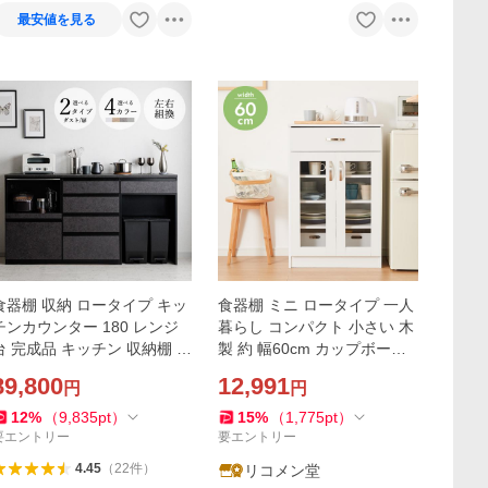
最安値を見る
食器棚 収納 ロータイプ キッ
食器棚 ミニ ロータイプ 一人
チンカウンター 180 レンジ
暮らし コンパクト 小さい 木
台 完成品 キッチン 収納棚 扉
製 約 幅60cm カップボード
付き 間仕切り おすすめ モダ
ロータイプ食器棚 スリム ラ
89,800
12,991
円
円
ン カウンター ダイニング 爆
ック キッチンボード 小型 代
買
引不可
12
%
（
9,835
pt
）
15
%
（
1,775
pt
）
要エントリー
要エントリー
4.45
（
22
件
）
リコメン堂