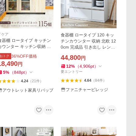
イケア
食器棚 ロータイプ 120 キッ
食器棚 ロータイプ キッチン
チンカウンター 収納 北欧 12
カウンター キッチン収納 キ
0cm 完成品 引き出し レンジ
ッチンキャビネット キャス
台 キッチン収納 大型レンジ
36
%OFF価格
44,800
おトク
円
ター付き 幅115cm 引き出し
対応 大容量収納 シンプル ワ
18,490
円
アンティーク調 ナチュラル
ークス 爆買
12
%
（
4,906
pt
）
おしゃれ wok
要エントリー
5
%
（
848
pt
）
4.64
（
84
件
）
4.24
（
21
件
）
ファニチャービレッジ
アウトレット家具リバップ