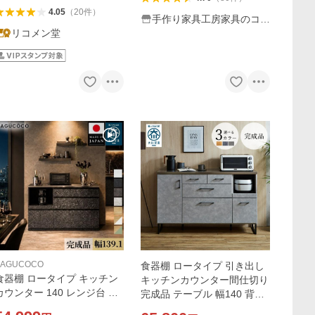
4.05
（
20
件
）
手作り家具工房家具のココ
リコメン堂
ボ
KAGUCOCO
食器棚 ロータイプ 引き出し
食器棚 ロータイプ キッチン
キッチンカウンター間仕切り
カウンター 140 レンジ台 収
完成品 テーブル 幅140 背面
納 完成品 安い キッチンボー
化粧仕上げ 日本製 ステンレ