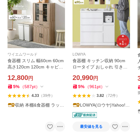
ワイエムワールド
LOWYA
食器棚 スリム 幅60cm 60cm
食器棚 キッチン収納 90cm
高さ120cm 120cm キャビネ
ロータイプ おしゃれ 引き出
ット キッチン収納 ロータイ
し スライド棚 レンジ台 レン
12,800
20,990
円
円
プ 引き出し おしゃれ 小さめ
ジボード 収納 オープン収納
一人暮らし 省スペース キッ
キッチンカウンター スリム
5
%
（
587
pt
）
5
%
（
961
pt
）
チン カップボード
4.33
（
39
件
）
3.82
（
72
件
）
収納 本棚&食器棚 ラック
LOWYA(ロウヤ)Yahoo!シ
YMWORLD
ョッピング店
最安値を見る