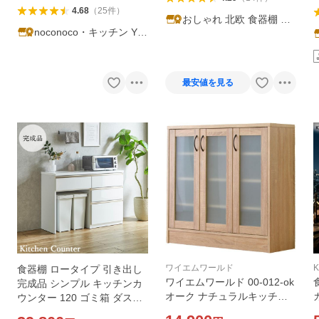
4.68
（
25
件
）
おしゃれ 北欧 食器棚 alb
noconoco・キッチン Ya
ero
hoo!店
最安値を見る
ワイエムワールド
食器棚 ロータイプ 引き出し
ワイエムワールド 00-012-ok
完成品 シンプル キッチンカ
オーク ナチュラルキッチン
ウンター 120 ゴミ箱 ダスト
食器棚ロータイプ メーカー
ボックス カップボード キッ