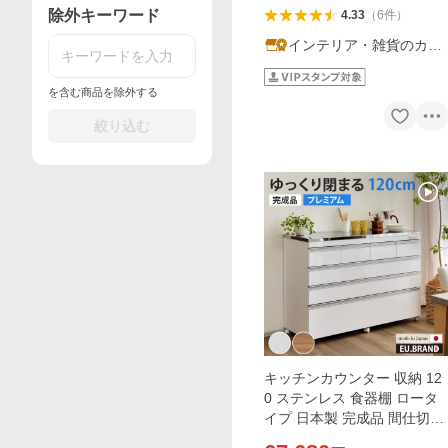
除外キーワード
4.33
（
6
件
）
インテリア・雑貨のカリ
スマ
を含む商品を除外する
絞り込む
キッチンカウンター 収納 12
0 ステンレス 食器棚 ロータ
イプ 日本製 完成品 間仕切り
白 ホワイト 木目 ブラウン 南