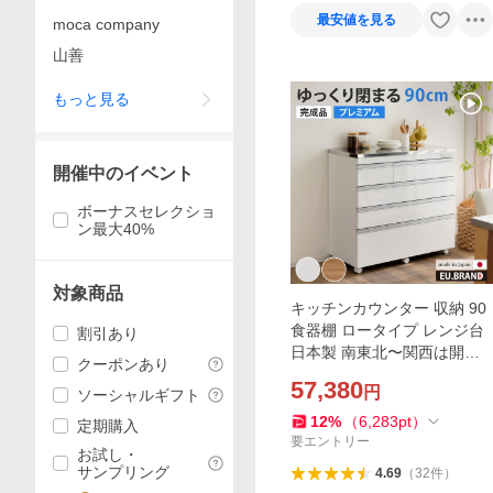
最安値を見る
moca company
山善
もっと見る
開催中のイベント
ボーナスセレクショ
ン最大40%
対象商品
キッチンカウンター 収納 90
食器棚 ロータイプ レンジ台
割引あり
日本製 南東北〜関西は開梱
クーポンあり
設置料込み coolith
57,380
円
ソーシャルギフト
12
%
（
6,283
pt
）
定期購入
要エントリー
お試し・
サンプリング
4.69
（
32
件
）