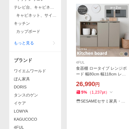
テレビ台、キャビネッ
ト
キャビネット、サイド
ボード
キッチン
カップボード
もっと見る
ブランド
4FUL
食器棚 ロータイプ レンジボ
ワイエムワールド
ード 幅80cm 幅118cm レン
ぼん家具
ジ台 キッチン収納 キッチン
26,990
円
カウンター 大型レンジ対応
DORIS
キッチンボード SLEENA/レ
5
%
（
1,237
pt
）
タンスのゲン
ンジ台 2サイズ SLN
SESAMEセサミ家具・イ
イケア
ンテリア
LOWYA
KAGUCOCO
4FUL