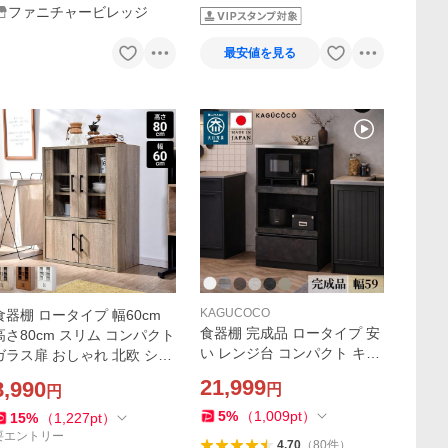
ファニチャービレッジ
最安値を見る
KAGUCOCO
食器棚 ロータイプ 幅60cm
食器棚 完成品 ロータイプ 安
高さ80cm スリム コンパクト
い レンジ台 コンパクト キッ
ガラス扉 おしゃれ 北欧 シン
チンボード 一人暮らし レン
プル キッチン 台所 一人暮ら
21,999
8,990
円
円
ジ収納 幅59 60幅 スイム キ
し 代引不可
ッチン 収納 家具 大川家具 家
5
%
（
1,009
pt
）
15
%
（
1,227
pt
）
電棚 KAGUCOCO
要エントリー
4.70
（
80
件
）