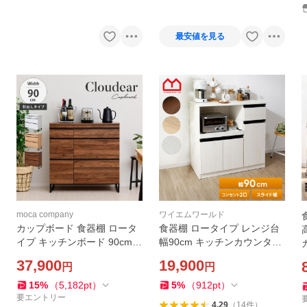
ボ
ンテリア
最安値を見る
moca company
ワイエムワールド
カップボード 食器棚 ロータ
食器棚 ロータイプ レンジ台
イプ キッチンボード 90cm
幅90cm キッチンカウンター
キッチンボード キッチン棚
キッチン 収納
37,900
19,900
円
円
キッチン収納棚 引き出し レ
ンジ台 Cloudear
15
%
（
5,182
pt
）
5
%
（
912
pt
）
要エントリー
4.29
（
14
件
）