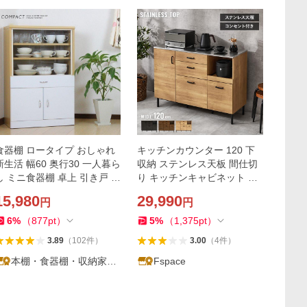
食器棚 ロータイプ おしゃれ
キッチンカウンター 120 下
新生活 幅60 奥行30 一人暮ら
収納 ステンレス天板 間仕切
し ミニ食器棚 卓上 引き戸 引
り キッチンキャビネット キ
き出し IS600
ッチンボード 食器棚 ロータ
15,980
29,990
円
円
イプ レンジ台 キッチンラッ
ク 収納 ステンリア
6
%
（
877
pt
）
5
%
（
1,375
pt
）
3.89
（
102
件
）
3.00
（
4
件
）
本棚・食器棚・収納家具
Fspace
の家具衛門