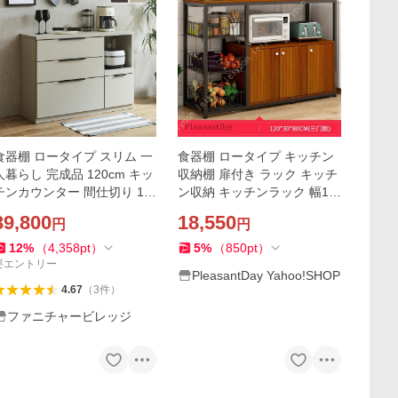
食器棚 ロータイプ スリム 一
食器棚 ロータイプ キッチン
人暮らし 完成品 120cm キッ
収納棚 扉付き ラック キッチ
チンカウンター 間仕切り 12
ン収納 キッチンラック 幅10
0 コンセント キッチン収納
0 奥行30 高さ80cm 観音開き
39,800
18,550
円
円
カップボード カウンター ワ
スリム 木製 キャビネット レ
ンダー 爆買
ンジラック
12
%
（
4,358
pt
）
5
%
（
850
pt
）
要エントリー
PleasantDay Yahoo!SHOP
4.67
（
3
件
）
ファニチャービレッジ