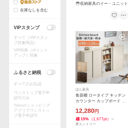
収納家具のイー・ユニット
在庫なしを含む
VIPスタンプ
すべて（VIPスタン
プ対象商品）
VIP特典（ポイント
アップ）対象
ふるさと納税
すべてのお礼品
ぼん家具
ワンストップ電子申
食器棚 ロータイプ キッチン
請可のみ
カウンター カップボード キ
Yahoo!ショッピング
ッチンラック おしゃれ キッ
12,280
アプリでワンストッ
円
チンボード 引き戸 幅90 薄型
プ電子申請可
スリム 扉付き 木製 カウンタ
15
%
（
1,677
pt
）
ー下 奥行20cm
要エントリー