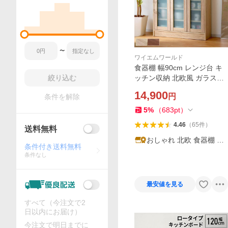
〜
ワイエムワールド
食器棚 幅90cm レンジ台 キ
絞り込む
ッチン収納 北欧風 ガラス扉
ロータイプ コンパクト 収納
14,900
円
条件を解除
可動棚 省スペース おしゃれ
安い
5
%
（
683
pt
）
4.46
（
65
件
）
送料無料
おしゃれ 北欧 食器棚 alb
条件付き送料無料
ero
条件なし
最安値を見る
すべて（今注文で2
日以内にお届け）
今注文で明日までに