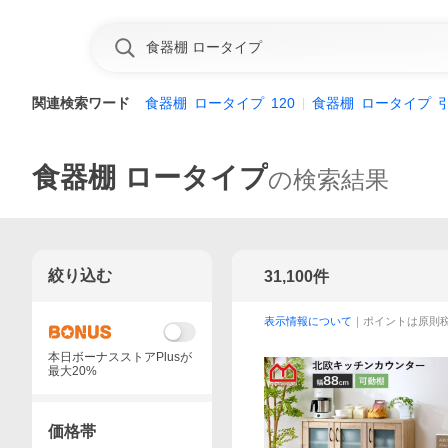
関連検索ワード
食器棚
ロータイプ
120
食器棚
ロータイプ
食器棚 ロータイプ
の検索結果
絞り込む
31,100
件
表示情報について
｜ポイントは原則
本日ボーナスストアPlusが
最大20%
価格帯