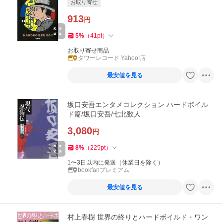
お取り寄せ
913
円
5
%
（
41
pt
）
お取り寄せ商品
タワーレコード Yahoo!店
最安値を見る
坂口安吾エンタメコレクション ハードボイル
ド篇/坂口安吾/七北数人
3,080
円
8
%
（
225
pt
）
1〜3日以内に発送（休業日を除く）
bookfanプレミアム
最安値を見る
村上春樹 世界の終りとハードボイルド・ワン