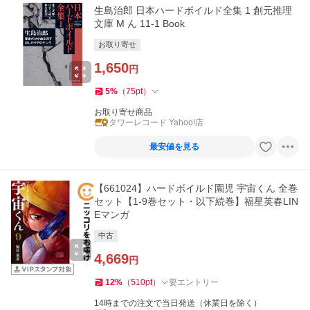
生島治郎 日本ハードボイルド全集 1 創元推理
文庫 M ん 11-1 Book
お取り寄せ
1,650
円
5
%
（
75
pt
）
お取り寄せ商品
タワーレコード Yahoo!店
最安値を見る
【661024】ハードボイルド園児 宇宙くん 全巻
セット【1-9巻セット・以下続巻】福星英春LIN
Eマンガ
中古
4,669
円
12
%
（
510
pt
）
要エントリー
14時までの注文で当日発送（休業日を除く）