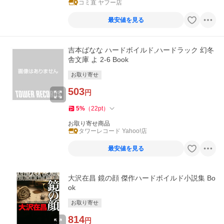
コミ直 ヤフー店
最安値を見る
吉本ばなな ハードボイルド,ハードラック 幻冬
舎文庫 よ 2-6 Book
お取り寄せ
503
円
5
%
（
22
pt
）
お取り寄せ商品
タワーレコード Yahoo!店
最安値を見る
大沢在昌 鏡の顔 傑作ハードボイルド小説集 Bo
ok
お取り寄せ
814
円