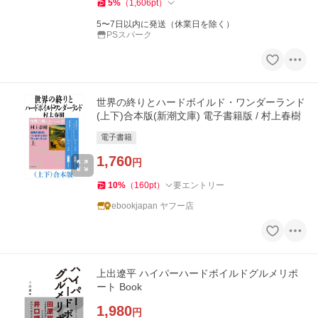
5
%
（
1,606
pt
）
5〜7日以内に発送（休業日を除く）
PSスパーク
世界の終りとハードボイルド・ワンダーランド
(上下)合本版(新潮文庫) 電子書籍版 / 村上春樹
電子書籍
1,760
円
10
%
（
160
pt
）
要エントリー
ebookjapan ヤフー店
上出遼平 ハイパーハードボイルドグルメリポ
ート Book
1,980
円