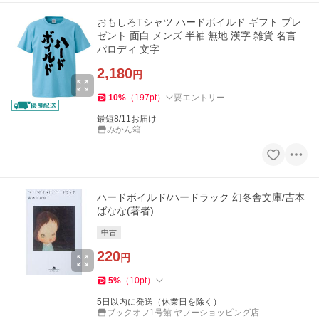
おもしろTシャツ ハードボイルド ギフト プレ
ゼント 面白 メンズ 半袖 無地 漢字 雑貨 名言
パロディ 文字
2,180
円
10
%
（
197
pt
）
要エントリー
最短8/11お届け
みかん箱
ハードボイルド/ハードラック 幻冬舎文庫/吉本
ばなな(著者)
中古
220
円
5
%
（
10
pt
）
5日以内に発送（休業日を除く）
ブックオフ1号館 ヤフーショッピング店