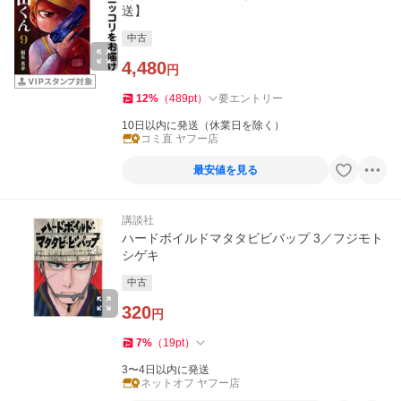
送】
中古
4,480
円
12
%
（
489
pt
）
要エントリー
10日以内に発送（休業日を除く）
コミ直 ヤフー店
最安値を見る
講談社
ハードボイルドマタタビビバップ 3／フジモト
シゲキ
中古
320
円
7
%
（
19
pt
）
3〜4日以内に発送
ネットオフ ヤフー店