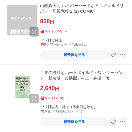
山本真太朗 ハイパーハードボイルドグルメリ
ポート新視覚版 2 (2) COMIC
858
円
5
%
（
38
pt
）
1〜2日で発送
タワーレコード Yahoo!店
最安値を見る
世界の終りとハードボイルド・ワンダーラン
ド 新装版 改装版 / 村上 春樹 著
2,640
円
5
%
（
121
pt
）
1〜2日以内に発送（休業日を除く）
京都 大垣書店オンライン
最安値を見る