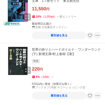
文庫 1-7巻セット 東京創元社
11,550
円
10
%
（
1,054
pt
）
要エントリー
最短明日お届け
京都 大垣書店オンライン
最安値を見る
世界の終りとハードボイルド・ワンダーランド
(下) 新潮文庫/村上春樹【著】
中古
220
円
5
%
（
10
pt
）
5日以内に発送（休業日を除く）
ブックオフ1号館 ヤフーショッピング店
最安値を見る