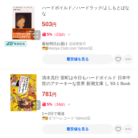
ハードボイルド／ハードラック/よしもとばな
な
503
円
5
%
（
22
pt
）
最短明日お届け
店頭受取可
Honya Club.com Yahoo!店
最安値を見る
清水克行 室町は今日もハードボイルド 日本中
世のアナーキーな世界 新潮文庫 し 93-1 Book
781
円
5
%
（
34
pt
）
1〜2日で発送
タワーレコード Yahoo!店
最安値を見る