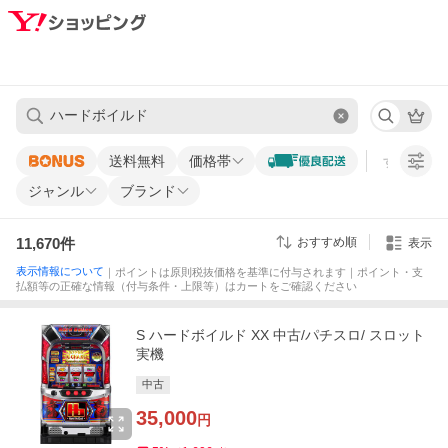
送料無料
価格帯
すべての条
ジャンル
ブランド
11,670
件
おすすめ順
表示
表示情報について
｜ポイントは原則税抜価格を基準に付与されます｜ポイント・支
払額等の正確な情報（付与条件・上限等）はカートをご確認ください
S ハードボイルド XX 中古/パチスロ/ スロット
実機
中古
35,000
円