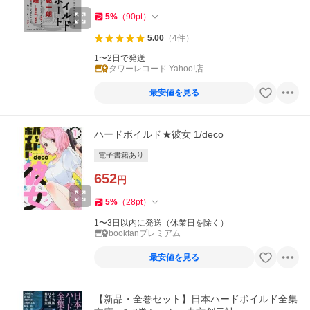
5
%
（
90
pt
）
5.00
（
4
件
）
1〜2日で発送
タワーレコード Yahoo!店
最安値を見る
ハードボイルド★彼女 1/deco
電子書籍あり
652
円
5
%
（
28
pt
）
1〜3日以内に発送（休業日を除く）
bookfanプレミアム
最安値を見る
【新品・全巻セット】日本ハードボイルド全集