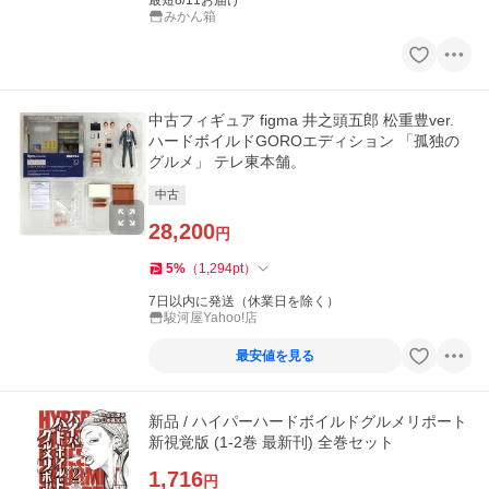
最短8/11お届け
みかん箱
中古フィギュア figma 井之頭五郎 松重豊ver.
ハードボイルドGOROエディション 「孤独の
グルメ」 テレ東本舗。
中古
28,200
円
5
%
（
1,294
pt
）
7日以内に発送（休業日を除く）
駿河屋Yahoo!店
最安値を見る
新品 / ハイパーハードボイルドグルメリポート
新視覚版 (1-2巻 最新刊) 全巻セット
1,716
円