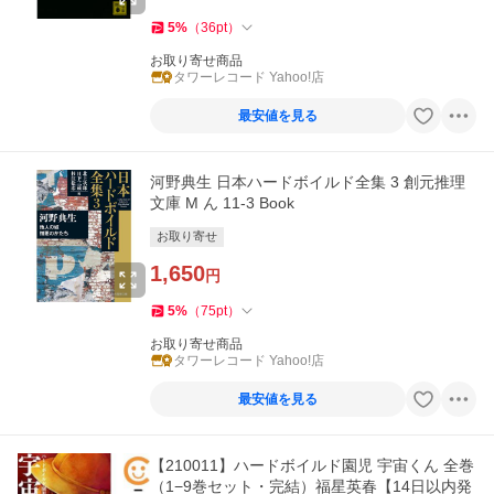
5
%
（
36
pt
）
お取り寄せ商品
タワーレコード Yahoo!店
最安値を見る
河野典生 日本ハードボイルド全集 3 創元推理
文庫 M ん 11-3 Book
お取り寄せ
1,650
円
5
%
（
75
pt
）
お取り寄せ商品
タワーレコード Yahoo!店
最安値を見る
【210011】ハードボイルド園児 宇宙くん 全巻
（1−9巻セット・完結）福星英春【14日以内発