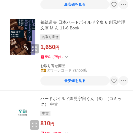
最安値を見る
都筑道夫 日本ハードボイルド全集 6 創元推理
文庫 M ん 11-6 Book
お取り寄せ
1,650
円
5
%
（
75
pt
）
お取り寄せ商品
タワーレコード Yahoo!店
最安値を見る
ハードボイルド園児宇宙くん（6）（コミッ
ク） 中古
中古
810
円