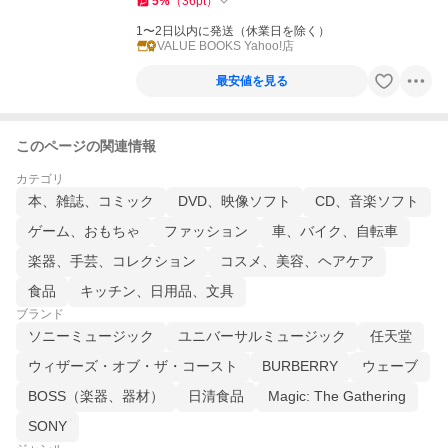
5
%
（
36
pt
）
1〜2日以内に発送（休業日を除く）
VALUE BOOKS Yahoo!店
最安値を見る
このページの関連情報
カテゴリ
本、雑誌、コミック
DVD、映像ソフト
CD、音楽ソフト
ゲーム、おもちゃ
ファッション
車、バイク、自転車
楽器、手芸、コレクション
コスメ、美容、ヘアケア
食品
キッチン、日用品、文具
ブランド
ソニーミュージック
ユニバーサルミュージック
任天堂
ウィザーズ・オブ・ザ・コースト
BURBERRY
ウェーブ
BOSS（楽器、器材）
日清食品
Magic: The Gathering
SONY