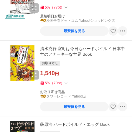
5
%
（
77
pt
）
最短明日お届け
漫画全巻ドットコム Yahoo!ショッピング店
最安値を見る
清水克行 室町は今日もハードボイルド 日本中
世のアナーキーな世界 Book
お取り寄せ
1,540
円
5
%
（
70
pt
）
お取り寄せ商品
タワーレコード Yahoo!店
最安値を見る
荻原浩 ハードボイルド・エッグ Book