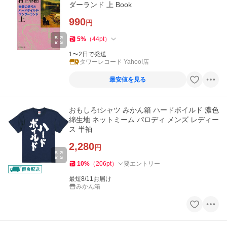
ダーランド 上 Book
990
円
5
%
（
44
pt
）
1〜2日で発送
タワーレコード Yahoo!店
最安値を見る
おもしろtシャツ みかん箱 ハードボイルド 濃色
綿生地 ネットミーム パロディ メンズ レディー
ス 半袖
2,280
円
10
%
（
206
pt
）
要エントリー
最短8/11お届け
みかん箱