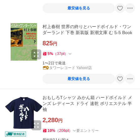
最安値を見る
村上春樹 世界の終りとハードボイルド・ワン
ダーランド 下巻 新装版 新潮文庫 む 5-5 Book
825
円
5
%
（
37
pt
）
1〜2日で発送
タワーレコード Yahoo!店
最安値を見る
おもしろTシャツ みかん箱 ハードボイルド メ
ンズ レディース ドライ 速乾 ポリエステル 半
袖
2,280
円
10
%
（
206
pt
）
要エントリー