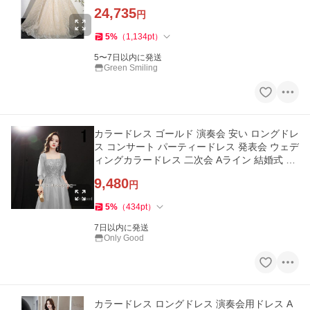
披露宴
24,735
円
5
%
（
1,134
pt
）
5〜7日以内に発送
Green Smiling
カラードレス ゴールド 演奏会 安い ロングドレ
ス コンサート パーティードレス 発表会 ウェデ
ィングカラードレス 二次会 Aライン 結婚式 ス
テージ衣装 司会
9,480
円
5
%
（
434
pt
）
7日以内に発送
Only Good
カラードレス ロングドレス 演奏会用ドレス A