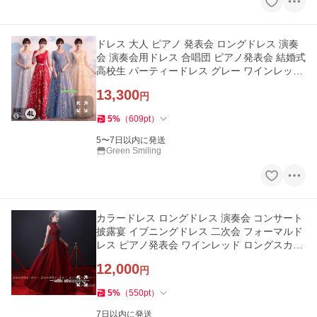
ドレス 大人 ピアノ 発表会 ロングドレス 演奏
会 演奏会用ドレス 合唱団 ピアノ発表会 結婚式
高校生 パーティードレス グレー ワインレッド
ブルー S-4L
13,300
円
5
%
（
609
pt
）
5〜7日以内に発送
Green Smiling
カラードレス ロングドレス 演奏会 コンサート
披露宴 イブニングドレス 二次会 フォーマルド
レス ピアノ発表会 ワインレッド ロングスカー
ト 音楽会 おしゃれ
12,000
円
5
%
（
550
pt
）
7日以内に発送