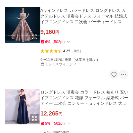
Aラインドレス カラードレス ロングドレス カ
クテルドレス 演奏会ドレス フォーマル 結婚式
イブニングドレス 二次会 パーティードレス 発
表会 コンサート 大人
9,160
円
6
%
（
502
pt
）
4.25
（
8
件
）
9〜11日以内に発送（休業日を除く）
ミットスウィーティー
ロングドレス 演奏会 カラードレス 袖あり 安い
イブニングドレス 花嫁 フォーマル 結婚式 パー
ティー 二次会 コンサート aラインドレス 大き
いサイズ
12,265
円
5
%
（
562
pt
）
5〜7日以内に発送