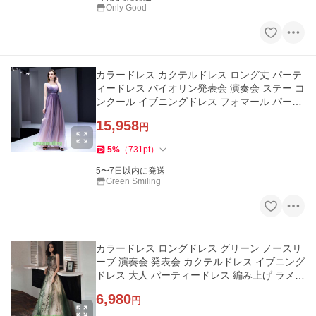
Only Good
カラードレス カクテルドレス ロング丈 パーテ
ィードレス バイオリン発表会 演奏会 ステー コ
ンクール イブニングドレス フォマール パープ
ル 袖なし
15,958
円
5
%
（
731
pt
）
5〜7日以内に発送
Green Smiling
カラードレス ロングドレス グリーン ノースリ
ーブ 演奏会 発表会 カクテルドレス イブニング
ドレス 大人 パーティードレス 編み上げ ラメ
ステージ キラキラ
6,980
円