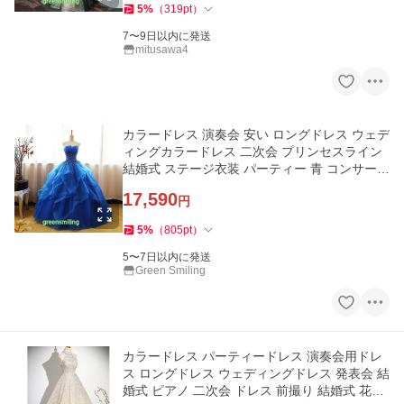
5
%
（
319
pt
）
7〜9日以内に発送
mitusawa4
カラードレス 演奏会 安い ロングドレス ウェデ
ィングカラードレス 二次会 プリンセスライン
結婚式 ステージ衣装 パーティー 青 コンサート
大きいサイズ
17,590
円
5
%
（
805
pt
）
5〜7日以内に発送
Green Smiling
カラードレス パーティードレス 演奏会用ドレ
ス ロングドレス ウェディングドレス 発表会 結
婚式 ピアノ 二次会 ドレス 前撮り 結婚式 花嫁