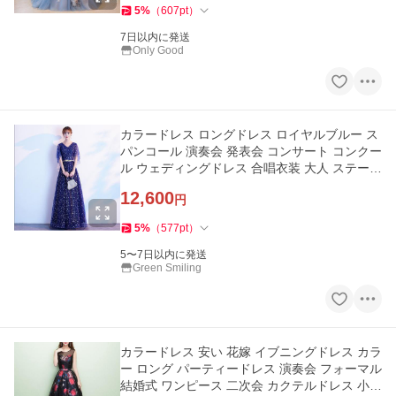
5
%
（
607
pt
）
7日以内に発送
Only Good
カラードレス ロングドレス ロイヤルブルー ス
パンコール 演奏会 発表会 コンサート コンクー
ル ウェディングドレス 合唱衣装 大人 ステージ
ドレス 大きいサイズ
12,600
円
5
%
（
577
pt
）
5〜7日以内に発送
Green Smiling
カラードレス 安い 花嫁 イブニングドレス カラ
ー ロング パーティードレス 演奏会 フォーマル
結婚式 ワンピース 二次会 カクテルドレス 小き