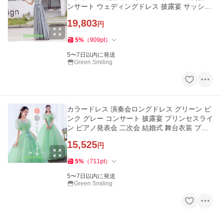
ンサート ウェディングドレス 披露宴 サッシュ
リボン
19,803
円
5
%
（
909
pt
）
5〜7日以内に発送
Green Smiling
カラードレス 演奏会ロングドレス グリーン ピ
ンク グレー コンサート 披露宴 プリンセスライ
ン ピアノ発表会 二次会 結婚式 舞台衣装 プロ
ムドレス 声楽 大人
15,525
円
5
%
（
711
pt
）
5〜7日以内に発送
Green Smiling