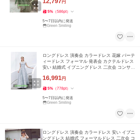
12,797
円
5
%
（
586
pt
）
5〜7日以内に発送
Green Smiling
ロングドレス 演奏会 カラードレス 花嫁 パーテ
ィードレス フォーマル 発表会 カクテルドレス
安い 結婚式 イブニングドレス 二次会 コンサー
ト ステージ
16,991
円
5
%
（
778
pt
）
5〜7日以内に発送
Green Smiling
ロングドレス 演奏会 カラードレス 安い イブニ
ングドレス 結婚式 フォーマルドレス 二次会 コ