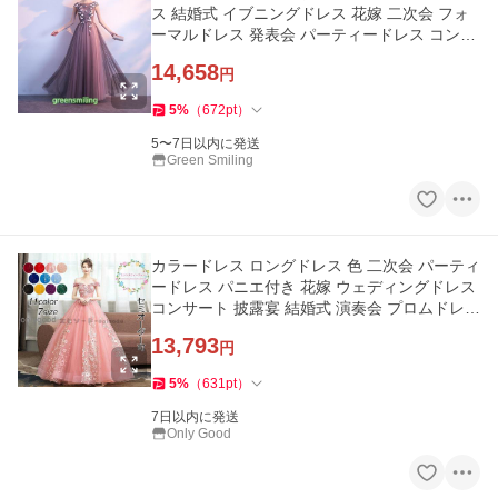
ス 結婚式 イブニングドレス 花嫁 二次会 フォ
ーマルドレス 発表会 パーティードレス コンサ
ート 披露宴
14,658
円
5
%
（
672
pt
）
5〜7日以内に発送
Green Smiling
カラードレス ロングドレス 色 二次会 パーティ
ードレス パニエ付き 花嫁 ウェディングドレス
コンサート 披露宴 結婚式 演奏会 プロムドレス
ステージ衣装
13,793
円
5
%
（
631
pt
）
7日以内に発送
Only Good