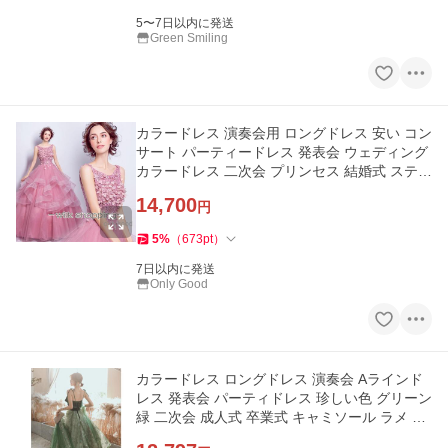
5〜7日以内に発送
Green Smiling
カラードレス 演奏会用 ロングドレス 安い コン
サート パーティードレス 発表会 ウェディング
カラードレス 二次会 プリンセス 結婚式 ステー
ジ衣装 ピンク
14,700
円
5
%
（
673
pt
）
7日以内に発送
Only Good
カラードレス ロングドレス 演奏会 Aラインド
レス 発表会 パーティドレス 珍しい色 グリーン
緑 二次会 成人式 卒業式 キャミソール ラメ イ
ブニングドレス 上品