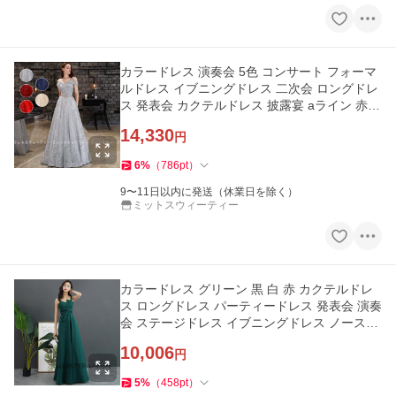
カラードレス 演奏会 5色 コンサート フォーマ
ルドレス イブニングドレス 二次会 ロングドレ
ス 発表会 カクテルドレス 披露宴 aライン 赤
グレー ネイビー
14,330
円
6
%
（
786
pt
）
9〜11日以内に発送（休業日を除く）
ミットスウィーティー
カラードレス グリーン 黒 白 赤 カクテルドレ
ス ロングドレス パーティードレス 発表会 演奏
会 ステージドレス イブニングドレス ノースリ
ーブ ファスナー
10,006
円
5
%
（
458
pt
）