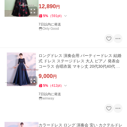
いサイズ
12,890
円
5
%
（
591
pt
）
7日以内に発送
Only Good
ロングドレス 演奏会用 パーティードレス 結婚
式 ドレス ステージドレス 大人 ピアノ 発表会
コーラス 合唱衣装 マキシ丈 20代30代40代 大
きいサイズ 成人式
9,000
円
5
%
（
412
pt
）
7日以内に発送
winway
カラードレス ロング 演奏会 安い カクテルドレ