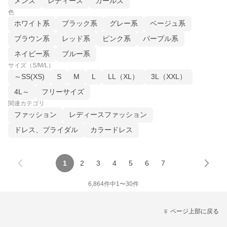
メンズ
レディース
ガールズ
色
ホワイト系
ブラック系
グレー系
ベージュ系
ブラウン系
レッド系
ピンク系
パープル系
ネイビー系
ブルー系
サイズ（S/M/L）
～SS(XS)
S
M
L
LL（XL）
3L（XXL）
4L～
フリーサイズ
関連カテゴリ
ファッション
レディースファッション
ドレス、ブライダル
カラードレス
1
2
3
4
5
6
7
6,864
件中
1
〜
30
件
ページ上部に戻る