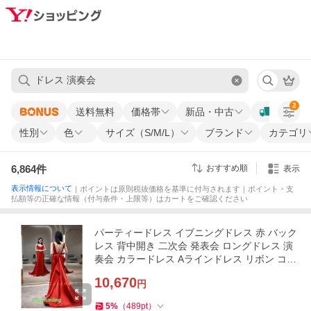
2
送料無料
価格帯
新品・中古
性別
色
サイズ（S/M/L）
ブランド
カテゴリ
6,864
件
おすすめ順
表示
表示情報について
｜ポイントは原則税抜価格を基準に付与されます｜ポイント・支
払額等の正確な情報（付与条件・上限等）はカートをご確認ください
パーティードレス イブニングドレス 赤 バック
レス 背中開き 二次会 発表会 ロングドレス 演
奏会 カラードレス Aラインドレス リボン コン
サート 大きいサイズ
10,670
円
5
%
（
489
pt
）