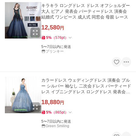
キラキラ ロングドレス ドレス オフショルダー
大人 ピアノ 発表会 パーティードレス 演奏会
結婚式 ワンピース 成人式 同窓会 母親 レース
12,580
円
5
%
（
576
pt
）
5〜7日以内に発送
ブリンキー
カラードレス ウェディングドレス 演奏会 ブル
ー シルバー 袖なし 二次会ドレス パーティード
レス イブニングドレス ロングドレス 発表会ド
レス 大きいサイズ
18,880
円
5
%
（
865
pt
）
5〜7日以内に発送
Green Smiling