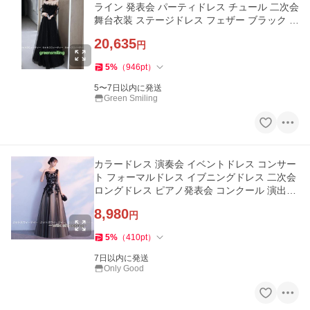
ライン 発表会 パーティドレス チュール 二次会
舞台衣装 ステージドレス フェザー ブラック 黒
イブニングドレス
20,635
円
5
%
（
946
pt
）
5〜7日以内に発送
Green Smiling
カラードレス 演奏会 イベントドレス コンサー
ト フォーマルドレス イブニングドレス 二次会
ロングドレス ピアノ発表会 コンクール 演出服
イブニングドレス
8,980
円
5
%
（
410
pt
）
7日以内に発送
Only Good