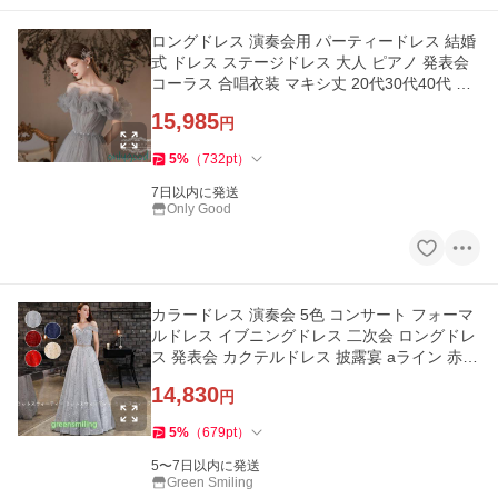
ロングドレス 演奏会用 パーティードレス 結婚
式 ドレス ステージドレス 大人 ピアノ 発表会
コーラス 合唱衣装 マキシ丈 20代30代40代 大
きいサイズ 成人式
15,985
円
5
%
（
732
pt
）
7日以内に発送
Only Good
カラードレス 演奏会 5色 コンサート フォーマ
ルドレス イブニングドレス 二次会 ロングドレ
ス 発表会 カクテルドレス 披露宴 aライン 赤
グレー ネイビー
14,830
円
5
%
（
679
pt
）
5〜7日以内に発送
Green Smiling