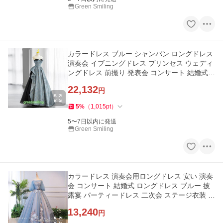
Green Smiling
カラードレス ブルー シャンパン ロングドレス
演奏会 イブニングドレス プリンセス ウェディ
ングドレス 前撮り 発表会 コンサート 結婚式
成人式 ベアトップ
22,132
円
5
%
（
1,015
pt
）
5〜7日以内に発送
Green Smiling
カラードレス 演奏会用ロングドレス 安い 演奏
会 コンサート 結婚式 ロングドレス ブルー 披
露宴 パーティードレス 二次会 ステージ衣装 演
出服 舞踏会 音楽会
13,240
円