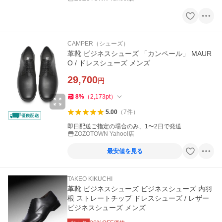
CAMPER（シューズ）
革靴 ビジネスシューズ 「カンペール」 MAUR
O / ドレスシューズ メンズ
29,700
円
8
%
（
2,173
pt
）
5.00
（
7
件
）
即日配送ご指定の場合のみ、1〜2日で発送
ZOZOTOWN Yahoo!店
最安値を見る
TAKEO KIKUCHI
革靴 ビジネスシューズ ビジネスシューズ 内羽
根 ストレートチップ ドレスシューズ / レザー
ビジネスシューズ メンズ