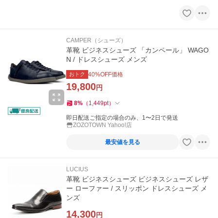
CAMPER（シューズ）
革靴 ビジネスシューズ 「カンペール」 WAGO
N / ドレスシューズ メンズ
おトク
40
%OFF価格
19,800
円
8
%
（
1,449
pt
）
即日配送ご指定の場合のみ、1〜2日で発送
ZOZOTOWN Yahoo!店
最安値を見る
LUCIUS
革靴 ビジネスシューズ ビジネスシューズ レザ
ー ローファー / スリッポン ドレスシューズ メ
ンズ
14,300
円