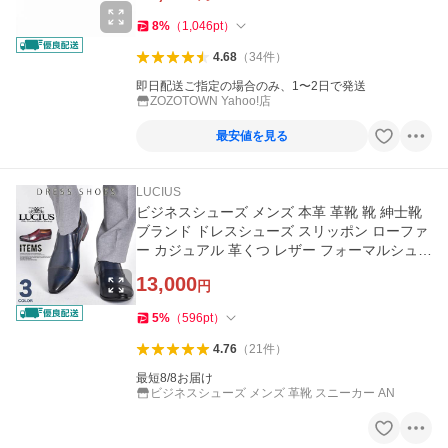
8
%
（
1,046
pt
）
4.68
（
34
件
）
即日配送ご指定の場合のみ、1〜2日で発送
ZOZOTOWN Yahoo!店
最安値を見る
LUCIUS
ビジネスシューズ メンズ 本革 革靴 靴 紳士靴
ブランド ドレスシューズ スリッポン ローファ
ー カジュアル 革くつ レザー フォーマルシュー
ズ
13,000
円
5
%
（
596
pt
）
4.76
（
21
件
）
最短8/8お届け
ビジネスシューズ メンズ 革靴 スニーカー AN