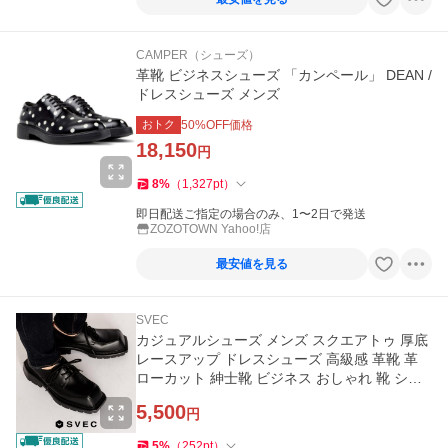
CAMPER（シューズ）
革靴 ビジネスシューズ 「カンペール」 DEAN /
ドレスシューズ メンズ
おトク
50
%OFF価格
18,150
円
8
%
（
1,327
pt
）
即日配送ご指定の場合のみ、1〜2日で発送
ZOZOTOWN Yahoo!店
最安値を見る
SVEC
カジュアルシューズ メンズ スクエアトゥ 厚底
レースアップ ドレスシューズ 高級感 革靴 革
ローカット 紳士靴 ビジネス おしゃれ 靴 シュ
ーズ 歩きやすい
5,500
円
5
%
（
252
pt
）