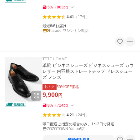
5
%
（
863
pt
）
4.41
（
17
件
）
最短8/8お届け
Parade ワシントン靴店
TETE HOMME
革靴 ビジネスシューズ ビジネスシューズ カウ
レザー 内羽根ストレートチップ ドレスシュー
ズ メンズ
おトク
50
%OFF価格
9,900
円
8
%
（
724
pt
）
4.21
（
24
件
）
即日配送ご指定の場合のみ、1〜2日で発送
ZOZOTOWN Yahoo!店
最安値を見る