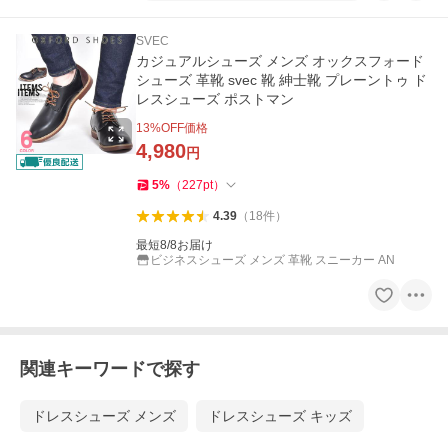
SVEC
カジュアルシューズ メンズ オックスフォード
シューズ 革靴 svec 靴 紳士靴 プレーントゥ ド
レスシューズ ポストマン
13
%OFF価格
4,980
円
5
%
（
227
pt
）
4.39
（
18
件
）
最短8/8お届け
ビジネスシューズ メンズ 革靴 スニーカー AN
関連キーワードで探す
ドレスシューズ メンズ
ドレスシューズ キッズ