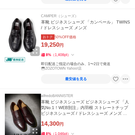
CAMPER（シューズ）
革靴 ビジネスシューズ 「カンペール」 TWINS
/ ドレスシューズ メンズ
おトク
50
%OFF価格
19,250
円
8
%
（
1,408
pt
）
即日配送ご指定の場合のみ、1〜2日で発送
ZOZOTOWN Yahoo!店
最安値を見る
alfredoBANNISTER
革靴 ビジネスシューズ ビジネスシューズ 「人
気No.1！WEB別注」内羽根 ストレートチップ
ビジネスシューズ / ドレスシューズ メンズ レ
ディース
14,300
円
8
%
（
1,046
pt
）