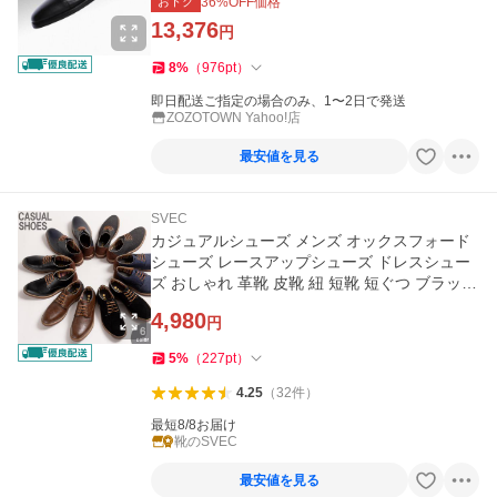
おトク
36
%OFF価格
13,376
円
8
%
（
976
pt
）
即日配送ご指定の場合のみ、1〜2日で発送
ZOZOTOWN Yahoo!店
最安値を見る
SVEC
カジュアルシューズ メンズ オックスフォード
シューズ レースアップシューズ ドレスシュー
ズ おしゃれ 革靴 皮靴 紐 短靴 短ぐつ ブラック
黒
4,980
円
5
%
（
227
pt
）
4.25
（
32
件
）
最短8/8お届け
靴のSVEC
最安値を見る