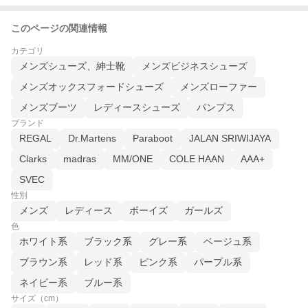
このページの関連情報
カテゴリ
メンズシューズ、紳士靴
メンズビジネスシューズ
メンズオックスフォードシューズ
メンズローファー
メンズブーツ
レディースシューズ
パンプス
ブランド
REGAL
Dr.Martens
Paraboot
JALAN SRIWIJAYA
Clarks
madras
MM/ONE
COLE HAAN
AAA+
SVEC
性別
メンズ
レディース
ボーイズ
ガールズ
色
ホワイト系
ブラック系
グレー系
ベージュ系
ブラウン系
レッド系
ピンク系
パープル系
ネイビー系
ブルー系
サイズ（cm）