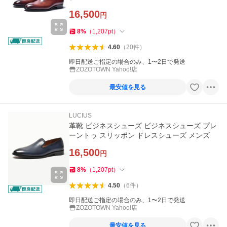
16,500
円
8
%
（
1,207
pt
）
4.60
（
20
件
）
即日配送ご指定の場合のみ、1〜2日で発送
ZOZOTOWN Yahoo!店
最安値を見る
LUCIUS
革靴 ビジネスシューズ ビジネスシューズ プレ
ーントゥ スリッポン ドレスシューズ メンズ
16,500
円
8
%
（
1,207
pt
）
4.50
（
6
件
）
即日配送ご指定の場合のみ、1〜2日で発送
ZOZOTOWN Yahoo!店
最安値を見る