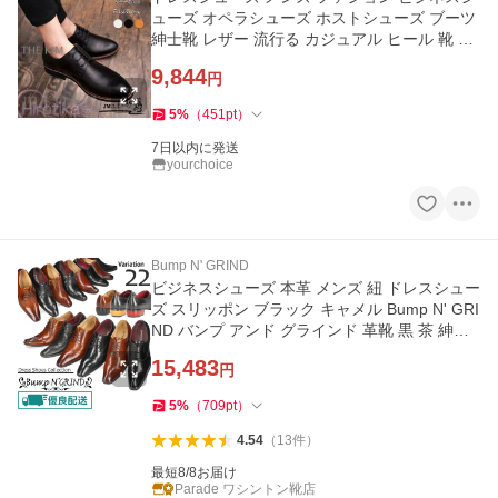
ューズ オペラシューズ ホストシューズ ブーツ
紳士靴 レザー 流行る カジュアル ヒール 靴 フ
ァマール 通勤 春夏
9,844
円
5
%
（
451
pt
）
7日以内に発送
yourchoice
Bump N' GRIND
ビジネスシューズ 本革 メンズ 紐 ドレスシュー
ズ スリッポン ブラック キャメル Bump N' GRI
ND バンプ アンド グラインド 革靴 黒 茶 紳士
靴 ビジカジ
15,483
円
5
%
（
709
pt
）
4.54
（
13
件
）
最短8/8お届け
Parade ワシントン靴店