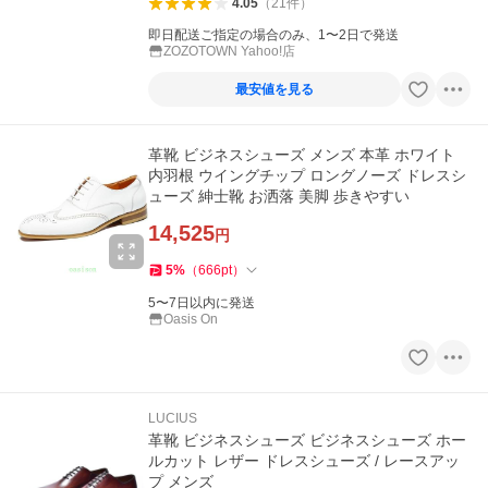
4.05
（
21
件
）
即日配送ご指定の場合のみ、1〜2日で発送
ZOZOTOWN Yahoo!店
最安値を見る
革靴 ビジネスシューズ メンズ 本革 ホワイト
内羽根 ウイングチップ ロングノーズ ドレスシ
ューズ 紳士靴 お洒落 美脚 歩きやすい
14,525
円
5
%
（
666
pt
）
5〜7日以内に発送
Oasis On
LUCIUS
革靴 ビジネスシューズ ビジネスシューズ ホー
ルカット レザー ドレスシューズ / レースアッ
プ メンズ