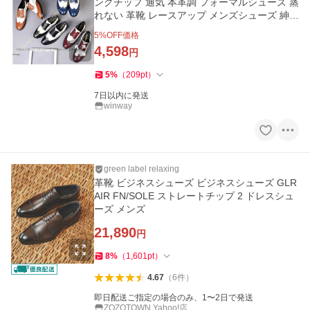
ングチップ 通気 本革調 フォーマルシューズ 蒸
れない 革靴 レースアップ メンズシューズ 紳士
靴 黒 ブラック 白
5
%OFF価格
4,598
円
5
%
（
209
pt
）
7日以内に発送
winway
green label relaxing
革靴 ビジネスシューズ ビジネスシューズ GLR
AIR FN/SOLE ストレートチップ 2 ドレスシュ
ーズ メンズ
21,890
円
8
%
（
1,601
pt
）
4.67
（
6
件
）
即日配送ご指定の場合のみ、1〜2日で発送
ZOZOTOWN Yahoo!店