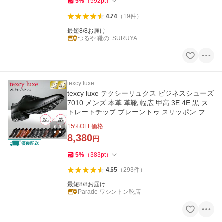
5
%
（
592
pt
）
4.74
（
19
件
）
最短8/8お届け
つるや 靴のTSURUYA
texcy luxe
texcy luxe テクシーリュクス ビジネスシューズ
7010 メンズ 本革 革靴 幅広 甲高 3E 4E 黒 ス
トレートチップ プレーントゥ スリッポン フレ
キシブルドレス
15
%OFF価格
8,380
円
5
%
（
383
pt
）
4.65
（
293
件
）
最短8/8お届け
Parade ワシントン靴店