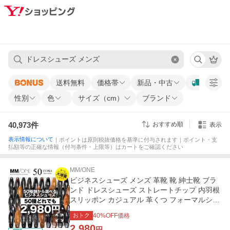
送料無料
価格帯
新品・中古
性別
色
サイズ（cm）
ブランド
40,973
件
おすすめ順
表示
表示情報について
｜ポイントは原則税抜価格を基準に付与されます｜ポイント・支
払額等の正確な情報（付与条件・上限等）はカートをご確認ください
MM/ONE
ビジネスシューズ メンズ 革靴 靴 紳士靴 ブラ
ンド ドレスシューズ ストレートチップ 内羽根
スリッポン カジュアル 革くつ フォーマルシュ
ーズ 冠婚葬祭
おトク
40
%OFF価格
2,980
円