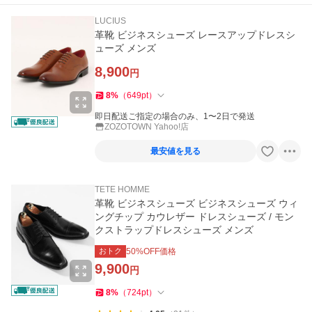
LUCIUS
革靴 ビジネスシューズ レースアップドレスシ
ューズ メンズ
8,900
円
8
%
（
649
pt
）
即日配送ご指定の場合のみ、1〜2日で発送
ZOZOTOWN Yahoo!店
最安値を見る
TETE HOMME
革靴 ビジネスシューズ ビジネスシューズ ウィ
ングチップ カウレザー ドレスシューズ / モン
クストラップドレスシューズ メンズ
おトク
50
%OFF価格
9,900
円
8
%
（
724
pt
）