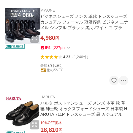
MM/ONE
ビジネスシューズ メンズ 革靴 ドレスシューズ
カジュアル フォーマル 冠婚葬祭 ビジネス エナ
メル シンプル ブラック 黒 ホワイト 白 ブラウ
ン 茶色
4,980
円
5
%
（
227
pt
）
4.23
（
1,240
件
）
最短8/8お届け
靴のSVEC
HARUTA
ハルタ ポストマンシューズ メンズ 本革 靴 革
靴 紳士靴 オックスフォードシューズ 日本製 H
ARUTA 711P ドレスシューズ 黒 カジュアル
10
%OFF価格
18,810
円