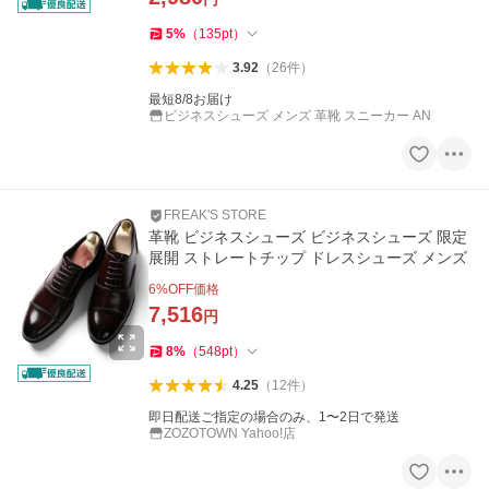
5
%
（
135
pt
）
3.92
（
26
件
）
最短8/8お届け
ビジネスシューズ メンズ 革靴 スニーカー AN
FREAK'S STORE
革靴 ビジネスシューズ ビジネスシューズ 限定
展開 ストレートチップ ドレスシューズ メンズ
6
%OFF価格
7,516
円
8
%
（
548
pt
）
4.25
（
12
件
）
即日配送ご指定の場合のみ、1〜2日で発送
ZOZOTOWN Yahoo!店