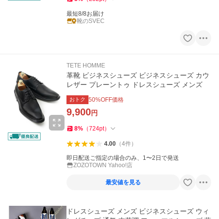
最短8/8お届け
靴のSVEC
TETE HOMME
革靴 ビジネスシューズ ビジネスシューズ カウ
レザー プレーントゥ ドレスシューズ メンズ
おトク
50
%OFF価格
9,900
円
8
%
（
724
pt
）
4.00
（
4
件
）
即日配送ご指定の場合のみ、1〜2日で発送
ZOZOTOWN Yahoo!店
最安値を見る
ドレスシューズ メンズ ビジネスシューズ ウィ