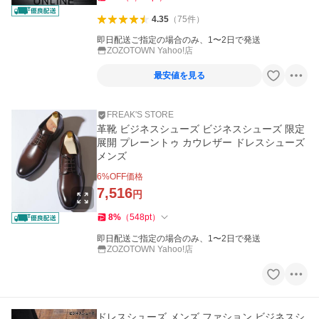
4.35
（
75
件
）
即日配送ご指定の場合のみ、1〜2日で発送
ZOZOTOWN Yahoo!店
最安値を見る
FREAK'S STORE
革靴 ビジネスシューズ ビジネスシューズ 限定
展開 プレーントゥ カウレザー ドレスシューズ
メンズ
6
%OFF価格
7,516
円
8
%
（
548
pt
）
即日配送ご指定の場合のみ、1〜2日で発送
ZOZOTOWN Yahoo!店
ドレスシューズ メンズ ファション ビジネスシ