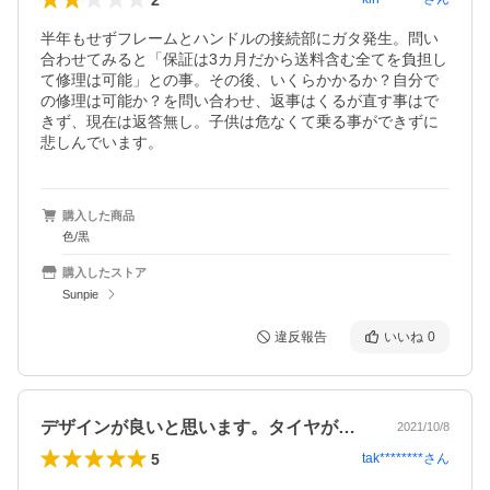
半年もせずフレームとハンドルの接続部にガタ発生。問い
合わせてみると「保証は3カ月だから送料含む全てを負担し
て修理は可能」との事。その後、いくらかかるか？自分で
の修理は可能か？を問い合わせ、返事はくるが直す事はで
きず、現在は返答無し。子供は危なくて乗る事ができずに
悲しんでいます。
購入した商品
色/黒
購入したストア
Sunpie
違反報告
いいね
0
デザインが良いと思います。タイヤが大き…
2021/10/8
5
tak********
さん