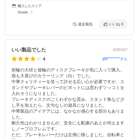
購入したストア
Sunpie
違反報告
いいね
0
いい製品でした
2025/3/27
4
gfd********
さん
前輪の大径と後輪のディスクブレーキが気に入って購入。
孫も大喜びのカラーリング（白）でした。

中華クォリティーを笑って許せる広い心が必要ですが、ス
タンドやブレーキレバーのピボットには思わずツッコミを
入れそうになりました。

ブレーキディスクのごくわずかな歪み、スタンド角など少
し手を加えたら、文句なしの遊具になりました。

中華製品のアイデアには、なかなか感心する部分もありま
した。

耐久性はわかりませんが、安全にも配慮のあとが伺えます
しノープロブレムです。

ただ、ブレーキレバーだけは左側に移しました。自転車と