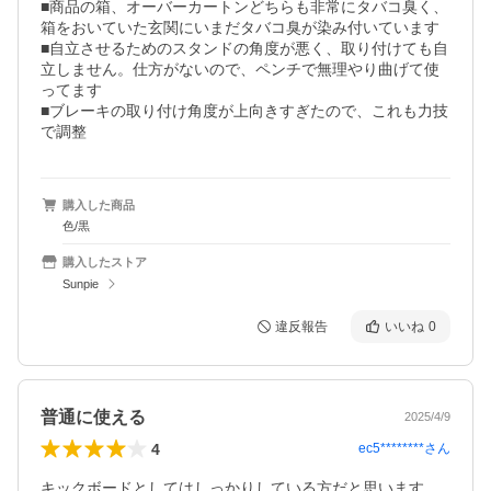
■商品の箱、オーバーカートンどちらも非常にタバコ臭く、
箱をおいていた玄関にいまだタバコ臭が染み付いています

■自立させるためのスタンドの角度が悪く、取り付けても自
立しません。仕方がないので、ペンチで無理やり曲げて使
ってます

■ブレーキの取り付け角度が上向きすぎたので、これも力技
で調整
購入した商品
色/黒
購入したストア
Sunpie
違反報告
いいね
0
普通に使える
2025/4/9
4
ec5********
さん
キックボードとしてはしっかりしている方だと思います。
