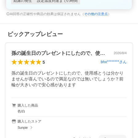
結露の発生
設定温度到達までの時間
AI回答の正確性や商品の効果は保証されません（
その他の注意点
）
ピックアップレビュー
孫の誕生日のプレゼントにしたので、使用…
2026/8/4
5
bhx********
さん
孫の誕生日のプレゼントにしたので、使用感とうは分かり
ませんが喜んでいるので満足なのでは無いでしょうか？前
輪が大きいので安心感があります
購入した商品
色/白
購入したストア
Sunpie