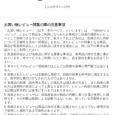
1,114
件中
1
〜
20
件
お買い物レビュー閲覧の際の注意事項
「お買い物レビュー」（以下「本サービス」といいます）は、「Yahoo!ショ
ッピング」において商品をご利用になられたお客様がご自身の感想をレビュ
ーとして投稿できるサービスです。各ストアおよび当社は、投稿された内容
について正確性を含め一切保証しません。またレビューの対象となる商品、
製品が医薬部外品もしくは化粧品に該当する場合には、特に以下の事項を確
認のうえご利用ください。
1. 医薬部外品および化粧品に関する重要な事項は、各商品の添付文書に書か
れています。本サービスをご利用いただく前に、必ず添付文書をお読みくだ
さい。
2. 本サービスのレビュー投稿者のほとんどは医療や薬事の専門家ではありま
せん。
3. 投稿されたレビューは主観的な感想で、効能や効果を科学的に測定するな
ど、医学的な裏付けがなされたものではありません。
4. 各商品の効果（副作用を含む）の表れ方は個人差が大きく、また効果の表
れ方は使用時の状況によっても異なりますので、レビュー内容の効果に関す
る記載は科学的には参考にすべきではありません。
5. 投稿されたレビューは、投稿者各自が独自の判断に基づき選び使用した感
想です。その判断は医師による診断ではないため、誤っている可能性があり
ます。
6. 投稿されたレビューは商品の添付文書に記載されたとおりでない使用方法
で使用した感想である可能性があります。