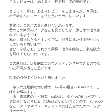
このレビューは、約５０ｋｍ程走行しての感想です。

ところで、私は、あまりレビューをしませんが、今回は、
出品者さんにエールを送りたいためにしています。

非常に、コスパの良い商品だと思います。

昔のこの商品のブログなども見ましたが、少しずつ改良さ
れているようです。

私が、購入したタイミングでは、非常に良い仕上がりにな
っていると思います。

ぜひ、今後とも、これまで同様、改良を継続し、製造販売
を続けてもらいたいです。

この商品は、定期的に自分でメンテナンスをできる方でな
いと不満が出ると思います。

以下の点がポイントだと思いました。

・ネジの定期的な増し締め　ex)私の場合８ｋｍ×２で、ほ
ぼやや緩みます。

・雨、洗車後のサビ対策　ex)ねじ、タイヤの軸（ベアリン
グ部分）などサビる（場所はだいたい同じ）ので、kure556
など、タイヤやブレーキディスクには安全のためパーツク
リーナーを
