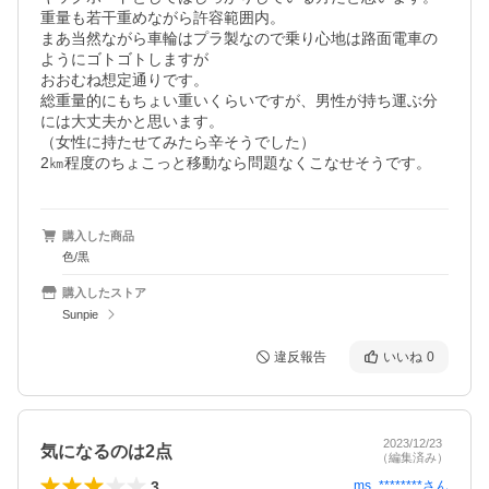
重量も若干重めながら許容範囲内。

まあ当然ながら車輪はプラ製なので乗り心地は路面電車の
ようにゴトゴトしますが

おおむね想定通りです。

総重量的にもちょい重いくらいですが、男性が持ち運ぶ分
には大丈夫かと思います。

（女性に持たせてみたら辛そうでした）

2㎞程度のちょこっと移動なら問題なくこなせそうです。
購入した商品
色/黒
購入したストア
Sunpie
違反報告
いいね
0
2023/12/23
気になるのは2点
（編集済み）
3
ms_********
さん