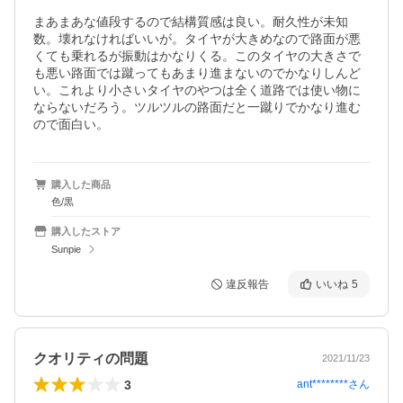
まあまあな値段するので結構質感は良い。耐久性が未知
数。壊れなければいいが。タイヤが大きめなので路面が悪
くても乗れるが振動はかなりくる。このタイヤの大きさで
も悪い路面では蹴ってもあまり進まないのでかなりしんど
い。これより小さいタイヤのやつは全く道路では使い物に
ならないだろう。ツルツルの路面だと一蹴りでかなり進む
ので面白い。
購入した商品
色/黒
購入したストア
Sunpie
違反報告
いいね
5
クオリティの問題
2021/11/23
3
ant********
さん