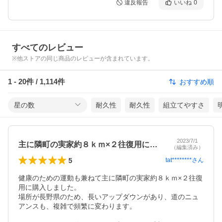
違反報告
いいね
0
すべてのレビュー
※他ストアの同じ商品のレビューが含まれています。
1
-
20
件 /
1,114
件
おすすめ順
星の数
耐久性
耐久性
組立てやすさ
2023/7/1
主に隣町の実家約８ｋｍ×２往復用に購入…
（編集済み）
5
tat********
さん
健康のための運動も兼ねて主に隣町の実家約８ｋｍ×２往復
用に購入しました。

場所が長野県のため、長いアップダウンがあり、道のニュ
アンスも、複雑で頻繁に変わります。
