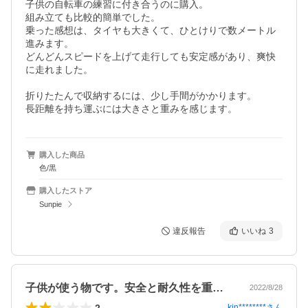
子供の自転車の練習に付き合うのに購入。

組み立ても比較的簡単でした。

乗った感想は、タイヤも大きくて、ひとけりで数メートル
進みます。

どんどんスピードを上げて走行しても安定感があり、爽快
に走れました。

折りたたんで収納するには、少し手間がかかります。

長距離を持ち運ぶには大きさと重みを感じます。
購入した商品
色/黒
購入したストア
Sunpie
違反報告
いいね
3
子供が使う物です。安全と耐久性を重視して
2022/8/28
2
kin********
さん