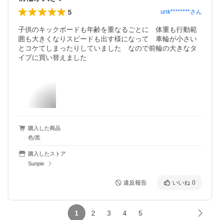
5
unk********
さん
子供のキックボードも年齢を重なるごとに　体重も行動範
囲も大きくなりスピードも出す様になって　車輪が小さい
とコケてしまったりしていました　なので前輪の大きなタ
イプに買い替えました
購入した商品
色/黒
購入したストア
Sunpie
違反報告
いいね
0
1
2
3
4
5