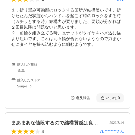
１．折り畳み可動部のロックする箇所が結構硬いです、折
りたたんだ状態からハンドルを起こす時のロックをする時
（カチッとする時）結構力が要りました、要領が分かれば
２回目以降は問題ないと思います。

２．前輪を組み立てる時、長ナットがタイヤをハメ込む幅
より短いです、これは元々幅が合わないようなので力まか
せにタイヤを挟み込むように組むようです。
購入した商品
色/黒
購入したストア
Sunpie
違反報告
いいね
0
まあまあな値段するので結構質感は良い。…
2021/3/14
4
val********
さん