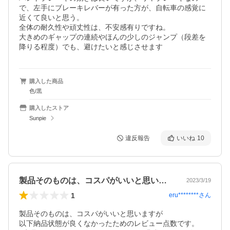
で、左手にブレーキレバーが有った方が、自転車の感覚に
近くて良いと思う。

全体の耐久性や頑丈性は、不安感有りですね。

大きめのギャップの連続やほんの少しのジャンプ（段差を
降りる程度）でも、避けたいと感じさせます
購入した商品
色/黒
購入したストア
Sunpie
違反報告
いいね
10
製品そのものは、コスパがいいと思います…
2023/3/19
1
eru********
さん
製品そのものは、コスパがいいと思いますが

以下納品状態が良くなかったためのレビュー点数です。
