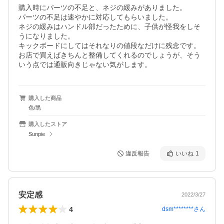
購入時にパーツの不足と、ネジの緩みがありました。

パーツの不足は速やかに対応してもらいました。

ネジの緩みはハンドル部だったために、子供が怪我をしそ
うになりました。

キックボードにしてはそれなりの値段なだけに残念です。

お店で買えばきちんと整備してくれるのでしょうが、そう
いう点では通販向きじゃない気がします。
購入した商品
色/黒
購入したストア
Sunpie
違反報告
いいね
1
安定感
2022/3/27
4
dsm********
さん