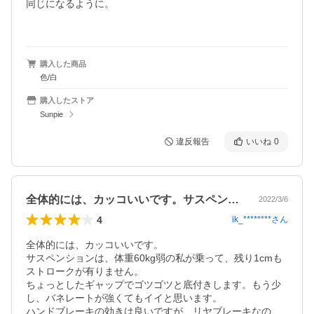
同じになるように。

購入した商品
色/白
購入したストア
Sunpie
違反報告
いいね
0
全体的には、カッコいいです。サスペンシ…
2022/3/6
4
ik_********
さん
全体的には、カッコいいです。

サスペンションは、体重60kg弱の私が乗って、残り1cmも
ストロークが有りません。

ちょっとしたギャップでゴツゴツと底付きします。もう少
し、バネレートが強くてもイイと思います。

ハンドブレーキの効きは良いですが、リヤブレーキなの