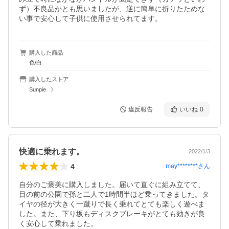
ず）不良品かとも思いましたが、逆に簡単に折りたためな
い事で安心して子供に使用させられてます。
購入した商品
色/白
購入したストア
Sunpie
違反報告
いいね
0
快適に乗れます。
2022/1/3
4
may********
さん
自分のご褒美に購入しました。届いて直ぐに組み立てて、
目の前の公園で孫と二人で1時間半ほど乗ってきました。タ
イヤの径が大きく一蹴りで長く乗れてとても楽しく遊べま
した。また、下り坂もディスクブレーキがとても効きが良
く安心して乗れました。