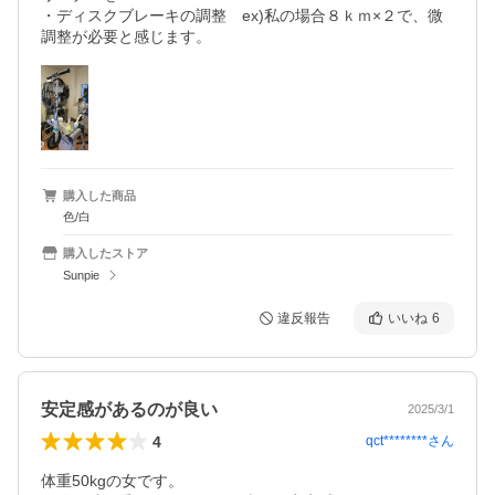
・ディスクブレーキの調整　ex)私の場合８ｋｍ×２で、微
購入した商品
色/白
購入したストア
Sunpie
違反報告
いいね
6
安定感があるのが良い
2025/3/1
4
qct********
さん
体重50kgの女です。
