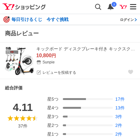
i
毎日引けるくじ 今すぐ挑戦
ログイン
商品レビュー
キックボード ディスクブレーキ付き キックスクーター 10インチ 大人 3ヶ月修理保証 ラッピング選択可
10,800
円
Sunpie
レビューを投稿する
総合評価
星
5
つ
17
件
4.11
星
4
つ
13
件
星
3
つ
3
件
星
2
つ
2
件
37
件
星
1
つ
2
件