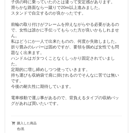
子供の時に乗っていたのとは違って安定感があります。

滑らかな路面なら一蹴りで20m以上進みました。

スタンドで自立するのが良かったです。

前輪の取り付けがフレームを抑えながらやる必要があるの
で、女性は誰かに手伝ってもらった方が良いかもしれませ
ん。

私はどうにか一人で出来たものの、何度か失敗しました。

折り畳みのレバーは固めですが、要領を掴めば女性でも問
題なく出来ます。

ハンドルはガタつくことなくしっかり固定されていまし
た。

定期的に増し締めしつつ使っていきます。

持ち運びも収納袋で肩に掛けれるのでそんなに苦では無い
です。

今後の耐久性に期待しています。

電車移動で運ぶ事があるので、背負えるタイプの収納バッ
グがあれば買いたいです。
購入した商品
色/黒