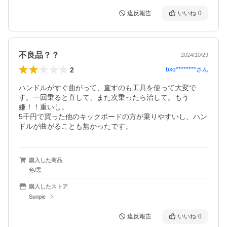
違反報告
いいね
0
不良品？？
2024/10/29
2
bxq********
さん
ハンドルがすぐ曲がって、直すのも工具を使って大変で
す。一回乗ると直して、また次乗ったら治して。もう
嫌！！重いし。

5千円で買った他のキックボードの方が乗りやすいし、ハン
購入した商品
色/黒
購入したストア
Sunpie
違反報告
いいね
0