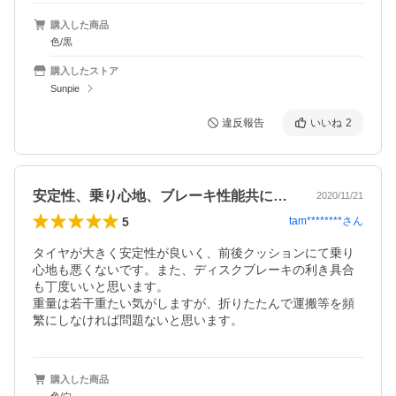
購入した商品
色/黒
購入したストア
Sunpie
違反報告
いいね
2
安定性、乗り心地、ブレーキ性能共に満足
2020/11/21
5
tam********
さん
タイヤが大きく安定性が良いく、前後クッションにて乗り
心地も悪くないです。また、ディスクブレーキの利き具合
も丁度いいと思います。

重量は若干重たい気がしますが、折りたたんで運搬等を頻
繁にしなければ問題ないと思います。
購入した商品