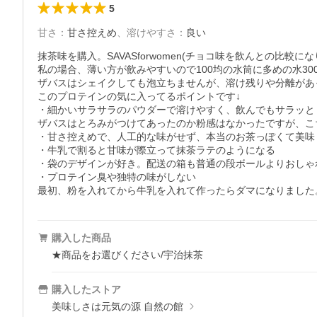
5
甘さ
：
甘さ控えめ
、
溶けやすさ
：
良い
抹茶味を購入。SAVASforwomen(チョコ味を飲んとの比較にな
私の場合、薄い方が飲みやすいので100均の水筒に多めの水3
ザバスはシェイクしても泡立ちませんが、溶け残りや分離があ
このプロテインの気に入ってるポイントです↓

・細かいサラサラのパウダーで溶けやすく、飲んでもサラッとし
ザバスはとろみがつけてあったのか粉感はなかったですが、こ
・甘さ控えめで、人工的な味がせず、本当のお茶っぽくて美味し
・牛乳で割ると甘味が際立って抹茶ラテのようになる

・袋のデザインが好き。配送の箱も普通の段ボールよりおしゃれ
・プロテイン臭や独特の味がしない

最初、粉を入れてから牛乳を入れて作ったらダマになりました
購入した商品
★商品をお選びください/宇治抹茶
購入したストア
美味しさは元気の源 自然の館