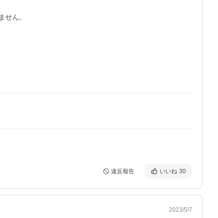
せん。

違反報告
いいね
30
2023/5/7