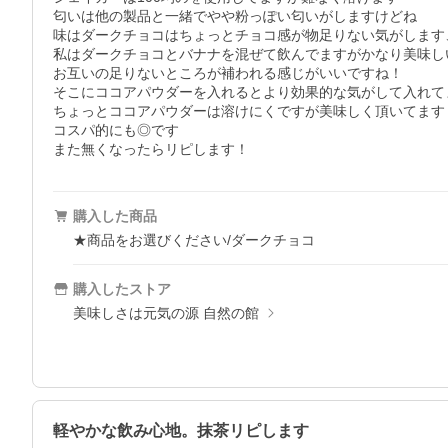
匂いは他の製品と一緒でやや粉っぽい匂いがしますけどね

味はダークチョコはちょっとチョコ感が物足りない気がします
私はダークチョコとバナナを混ぜて飲んでますがかなり美味し
お互いの足りないところが補われる感じがいいですね！

そこにココアパウダーを入れるとより効果的な気がして入れてま
ちょっとココアパウダーは溶けにくですが美味しく頂いてます

コスパ的にも◎です

また無くなったらリピします！
購入した商品
★商品をお選びください/ダークチョコ
購入したストア
美味しさは元気の源 自然の館
軽やかな飲み心地。抹茶リピします