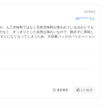
2026/8/4
af1********
さん
や、人工甘味料ではなく天然甘味料が使われている点がとても
がなく、すっきりとした自然な味わいなので、飽きずに美味し
とすぐになくなってしまうため、大容量パックのバリエーション
違反報告
いいね
0