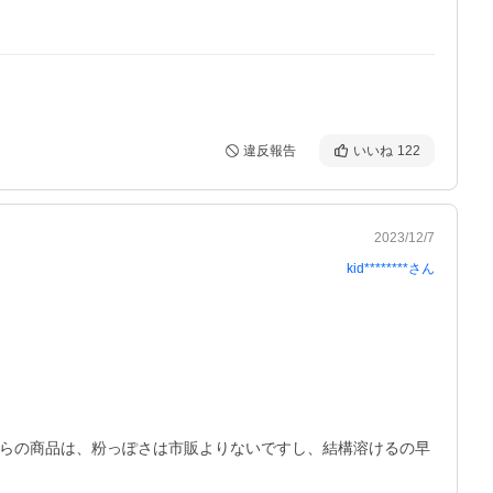
違反報告
いいね
122
2023/12/7
kid********
さん
ちらの商品は、粉っぽさは市販よりないですし、結構溶けるの早