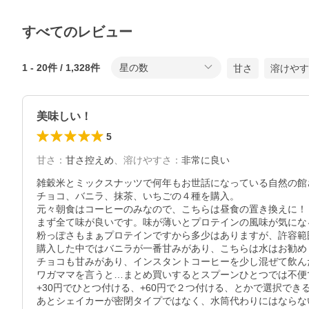
すべてのレビュー
1
-
20
件 /
1,328
件
星の数
甘さ
溶けやす
美味しい！
5
甘さ
：
甘さ控えめ
、
溶けやすさ
：
非常に良い
雑穀米とミックスナッツで何年もお世話になっている自然の館
チョコ、バニラ、抹茶、いちごの４種を購入。

元々朝食はコーヒーのみなので、こちらは昼食の置き換えに！

まず全て味が良いです。味が薄いとプロテインの風味が気にな
粉っぽさもまぁプロテインですから多少はありますが、許容範
購入した中ではバニラが一番甘みがあり、こちらは水はお勧めし
チョコも甘みがあり、インスタントコーヒーを少し混ぜて飲ん
ワガママを言うと…まとめ買いするとスプーンひとつでは不便
+30円でひとつ付ける、+60円で２つ付ける、とかで選択できる
あとシェイカーが密閉タイプではなく、水筒代わりにはならな