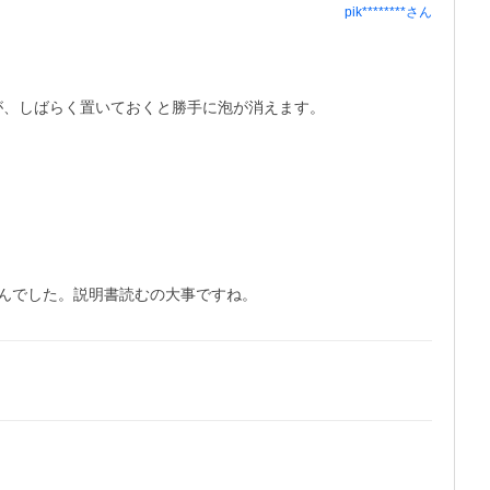
pik********
さん
が、しばらく置いておくと勝手に泡が消えます。

んでした。説明書読むの大事ですね。