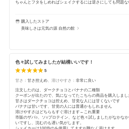
ちゃんとフタをしめればシェイクするには逆さにしても問題な
購入したストア
美味しさは元気の源 自然の館
色々試してみましたが結構いいです！
5
甘さ
：
甘さ控えめ
、
溶けやすさ
：
非常に良い
注文したのは、ダークチョコとバナナの二種類

クーポンが出たので、気になってたこちらの商品を購入しました
甘さはダークチョコは控えめ、甘党な人には甘くないです

バナナは甘いです、甘党の人には普通かもしれません

溶けやすさはどちらもすぐ溶けます←これ重要

市販のザバ○、ソ○プロテイン、など色々試しましたがなかな
いですし、沈むのも遅い気がします。

シェイカーは100均のを使用してますが難なく溶けます
