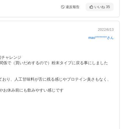
違反報告
いいね
35
2022/6/13
mao********
さん
チャレンジ

関係で（買いだめするので）粉末タイプに戻る事にしました

しており、人工甘味料が舌に残る感じやプロテイン臭さもなく、
お休み前にも飲みやすい感じです
