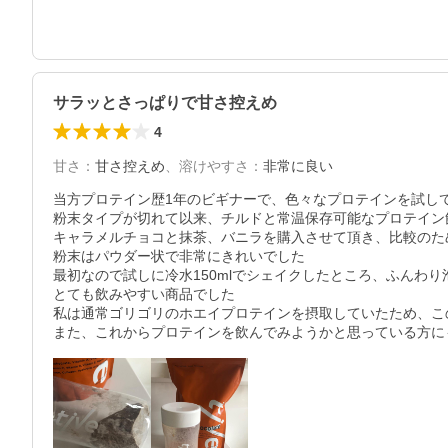
サラッとさっぱりで甘さ控えめ
4
甘さ
：
甘さ控えめ
、
溶けやすさ
：
非常に良い
当方プロテイン歴1年のビギナーで、色々なプロテインを試して
粉末タイプが切れて以来、チルドと常温保存可能なプロテイン
キャラメルチョコと抹茶、バニラを購入させて頂き、比較のた
粉末はパウダー状で非常にきれいでした

最初なので試しに冷水150mlでシェイクしたところ、ふん
とても飲みやすい商品でした

私は通常ゴリゴリのホエイプロテインを摂取していたため、こ