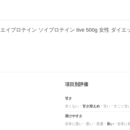
イプロテイン ソイプロテイン tive 500g 女性 ダイ
項目別評価
甘さ
甘くない
甘さ控えめ
甘い
すごく甘
溶けやすさ
非常に悪い
悪い
普通
良い
非常に