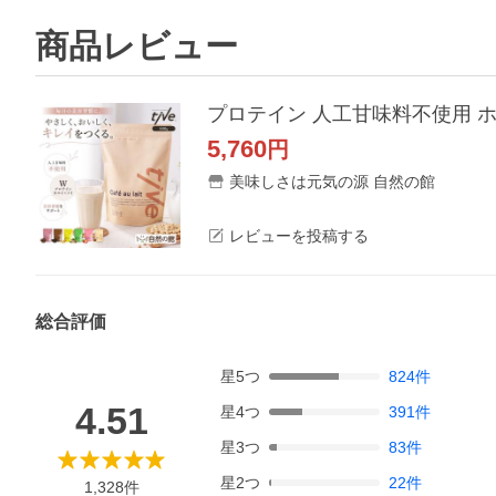
商品レビュー
プロテイン 人工甘味料不使用 ホエ
5,760
円
美味しさは元気の源 自然の館
レビューを投稿する
総合評価
星
5
つ
824
件
4.51
星
4
つ
391
件
星
3
つ
83
件
星
2
つ
22
件
1,328
件