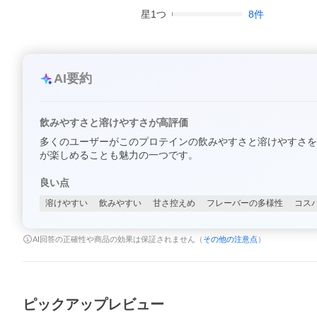
星
1
つ
8
件
AI要約
飲みやすさと溶けやすさが高評価
多くのユーザーがこのプロテインの飲みやすさと溶けやすさを
が楽しめることも魅力の一つです。
良い点
溶けやすい
飲みやすい
甘さ控えめ
フレーバーの多様性
コス
AI回答の正確性や商品の効果は保証されません（
その他の注意点
）
ピックアップレビュー