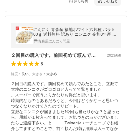
違反報告
いいね
0
にんにく 青森産 福地ホワイト六片種 バラ 5
00ｇ 送料無料 訳あり ニンニク 令和8年産 お
料理に 青森にんにく
青森黒にんにく問屋
２回目の購入です。前回初めて頼んでみた…
2023/6/8
5
鮮度
：
良い
、
大きさ
：
大きめ
２回目の購入です。前回初めて頼んでみたところ、立派て
大粒のニンニクがゴロゴロと入ってて驚きました

。スーパーで買うよりかなりお得だと思います。

時期的なものもあるだろうと、今回はどうかな～と思いつ
つなくなりかけてきたのでリピート。

立派なニンニクが届きました❗今回も当たりかな？と思った
ら、用紙が１枚入ってまして、お気づきの点がございまし
たらご連絡下さい。と．．．Twitterやユーチューブでも紹
介してますとのことで、前回頼んだ時は用紙は入ってなか