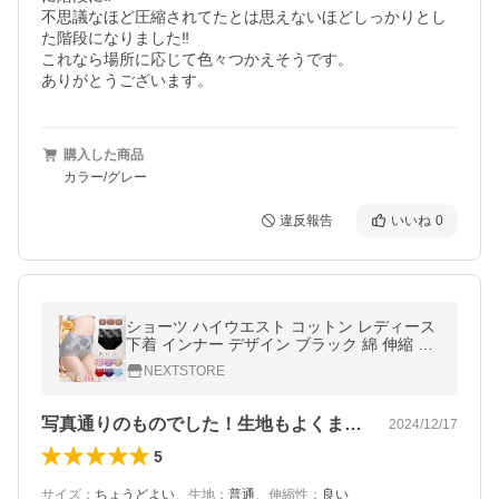
不思議なほど圧縮されてたとは思えないほどしっかりとし
た階段になりました‼️

これなら場所に応じて色々つかえそうです。

購入した商品
カラー/グレー
違反報告
いいね
0
ショーツ ハイウエスト コットン レディース
下着 インナー デザイン ブラック 綿 伸縮 お
しゃれ 大きいサイズ ヒップアップ 通気性 シ
NEXTSTORE
ンプル
写真通りのものでした！生地もよくまだ履…
2024/12/17
5
サイズ
：
ちょうどよい
、
生地
：
普通
、
伸縮性
：
良い