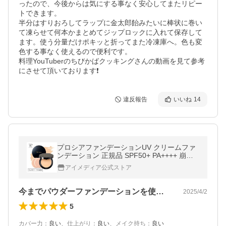
ったので、今後からは気にする事なく安心してまたリピー
トできます。

半分はすりおろしてラップに金太郎飴みたいに棒状に巻い
て凍らせて何本かまとめてジップロックに入れて保存して
ます。使う分量だけポキッと折ってまた冷凍庫へ。色も変
色する事なく使えるので便利です。

料理YouTuberのちびかばクッキングさんの動画を見て参考
にさせて頂いております❗
違反報告
いいね
14
プロシアファンデーションUV クリームファ
ンデーション 正規品 SPF50+ PA++++ 崩れ
にくい 肝斑カバー パフ・コンパクト付 PRO
アイメディア公式ストア
SIA コンシーラー シミカバー
今までパウダーファンデーションを使って…
2025/4/2
5
カバー力
：
良い
、
仕上がり
：
良い
、
メイク持ち
：
良い