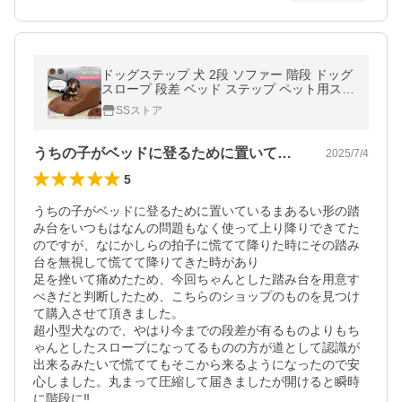
ドッグステップ 犬 2段 ソファー 階段 ドッグ
スロープ 段差 ベッド ステップ ペット用ステ
ップ コンパクト 軽量 滑り止め スロープ 犬
SSストア
用階段
うちの子がベッドに登るために置いている…
2025/7/4
5
うちの子がベッドに登るために置いているまあるい形の踏
み台をいつもはなんの問題もなく使って上り降りできてた
のですが、なにかしらの拍子に慌てて降りた時にその踏み
台を無視して慌てて降りてきた時があり

足を挫いて痛めたため、今回ちゃんとした踏み台を用意す
べきだと判断したため、こちらのショップのものを見つけ
て購入させて頂きました。

超小型犬なので、やはり今までの段差が有るものよりもち
ゃんとしたスロープになってるものの方が道として認識が
出来るみたいで慌ててもそこから来るようになったので安
心しました。丸まって圧縮して届きましたが開けると瞬時
に階段に‼️
