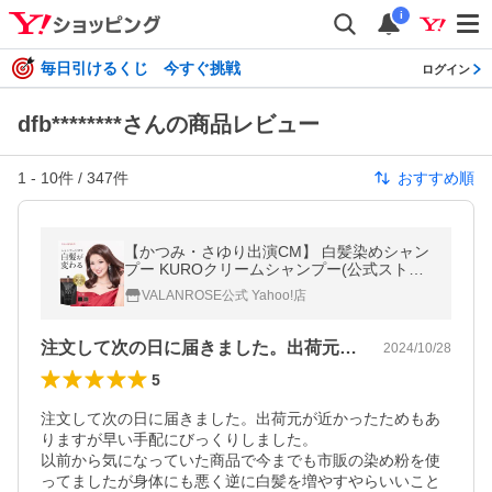
i
毎日引けるくじ 今すぐ挑戦
ログイン
dfb********さんの商品レビュー
1
-
10
件 /
347
件
おすすめ順
【かつみ・さゆり出演CM】 白髪染めシャン
プー KUROクリームシャンプー(公式ストア)
400g×1 単品 バランローズ VALANROSE 白
VALANROSE公式 Yahoo!店
髪用 カラートリートメント
注文して次の日に届きました。出荷元が近…
2024/10/28
5
注文して次の日に届きました。出荷元が近かったためもあ
りますが早い手配にびっくりしました。

以前から気になっていた商品で今までも市販の染め粉を使
ってましたが身体にも悪く逆に白髪を増やすやらいいこと