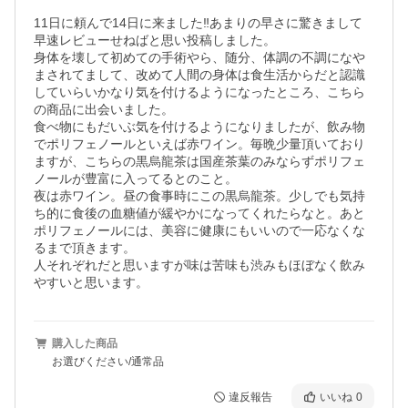
11日に頼んで14日に来ました‼️あまりの早さに驚きまして
早速レビューせねばと思い投稿しました。

身体を壊して初めての手術やら、随分、体調の不調になや
まされてまして、改めて人間の身体は食生活からだと認識
していらいかなり気を付けるようになったところ、こちら
の商品に出会いました。

食べ物にもだいぶ気を付けるようになりましたが、飲み物
でポリフェノールといえば赤ワイン。毎晩少量頂いており
ますが、こちらの黒烏龍茶は国産茶葉のみならずポリフェ
ノールが豊富に入ってるとのこと。

夜は赤ワイン。昼の食事時にこの黒烏龍茶。少しでも気持
ち的に食後の血糖値が緩やかになってくれたらなと。あと
ポリフェノールには、美容に健康にもいいので一応なくな
るまで頂きます。

人それぞれだと思いますが味は苦味も渋みもほぼなく飲み
やすいと思います。
購入した商品
お選びください/通常品
違反報告
いいね
0