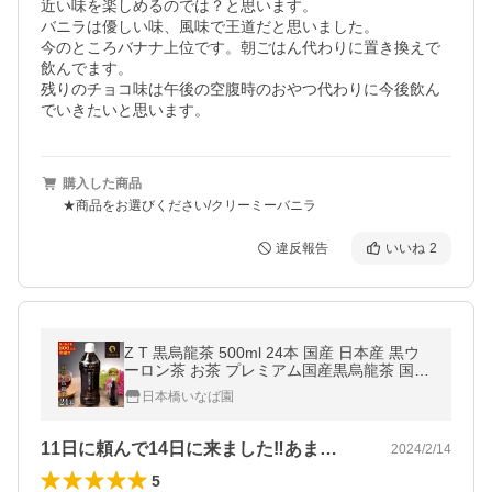
近い味を楽しめるのでは？と思います。

バニラは優しい味、風味で王道だと思いました。

今のところバナナ上位です。朝ごはん代わりに置き換えで
飲んでます。

残りのチョコ味は午後の空腹時のおやつ代わりに今後飲ん
購入した商品
★商品をお選びください/クリーミーバニラ
違反報告
いいね
2
Z T 黒烏龍茶 500ml 24本 国産 日本産 黒ウ
ーロン茶 お茶 プレミアム国産黒烏龍茶 国産
茶葉100% ペットボトル ラベルレス 1ケース
日本橋いなば園
送料無料 非常食
11日に頼んで14日に来ました‼️あま…
2024/2/14
5