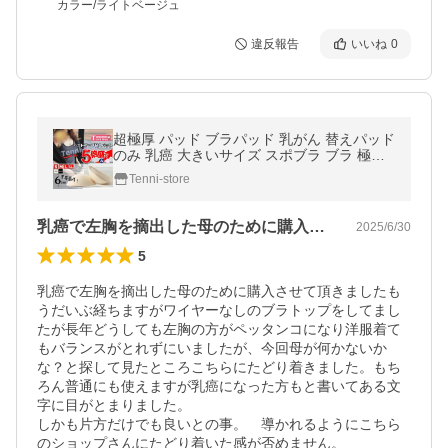
カラー/ライトベージュ
違反報告
いいね
0
超極厚 パッド ブラパッド 乳がん 替えパッド
のみ 乳癌 大きいサイズ スポブラ ブラ 極厚
極薄 ヨガ 盛れる 術後 厚い パット 人口 乳房
Tenni-store
乳癌で左胸を摘出した母のために購入させ…
2025/6/30
5
乳癌で左胸を摘出した母のために購入させて頂きましたも
うだいぶ経ちますがワイヤーなしのブラトップをしてまし
たが長年どうしても左胸の方がペッタンコになり洋服着て
もバランスがとれずにいましたが、今回母が何かないか
な？と探して見たところこちらにたどり着きました。もち
ろん普通にも使えますが乳癌になった方もと書いてある文
字に目がとまりました。

しかも片方だけでも良いとの事。　導かれるようにこちら
のショップさんにたどり着いた感が否めません。
