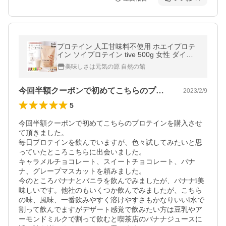
プロテイン 人工甘味料不使用 ホエイプロテ
イン ソイプロテイン tive 500g 女性 ダイエ
ット 置き換え 天然甘味料使用 グルテンフリ
美味しさは元気の源 自然の館
ー 爆買
今回半額クーポンで初めてこちらのプロテ…
2023/2/9
5
今回半額クーポンで初めてこちらのプロテインを購入させ
て頂きました。

毎日プロテインを飲んでいますが、色々試してみたいと思
っていたところこちらに出会いました。

キャラメルチョコレート、スイートチョコレート、バナ
ナ、グレープマスカットを頼みました。

今のところバナナとバニラを飲んでみましたが、バナナ❕美
味しいです。他社のもいくつか飲んでみましたが、こちら
の味、風味、一番飲みやすく溶けやすさもかなりいい❕水で
割って飲んでますがデザート感覚で飲みたい方は豆乳やア
ーモンドミルクで割って飲むと喫茶店のバナナジュースに