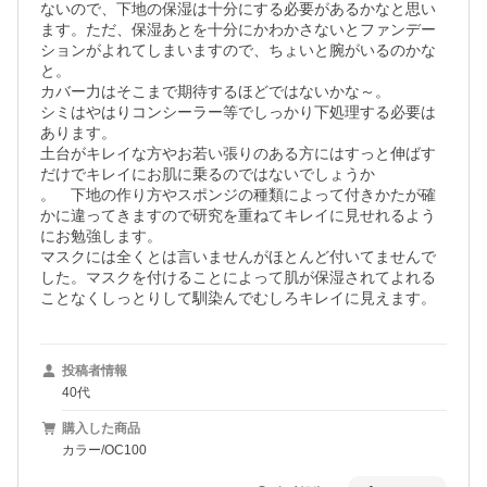
ないので、下地の保湿は十分にする必要があるかなと思い
ます。ただ、保湿あとを十分にかわかさないとファンデー
ションがよれてしまいますので、ちょいと腕がいるのかな
と。

カバー力はそこまで期待するほどではないかな～。

シミはやはりコンシーラー等でしっかり下処理する必要は
あります。

土台がキレイな方やお若い張りのある方にはすっと伸ばす
だけでキレイにお肌に乗るのではないでしょうか

。　下地の作り方やスポンジの種類によって付きかたが確
かに違ってきますので研究を重ねてキレイに見せれるよう
にお勉強します。

マスクには全くとは言いませんがほとんど付いてませんで
した。マスクを付けることによって肌が保湿されてよれる
ことなくしっとりして馴染んでむしろキレイに見えます。
投稿者情報
40代
購入した商品
カラー/OC100