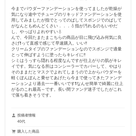
今までパウダーファンデーションを使ってましたが乾燥が
気になり途中でチューブのリキッドファンデーションを使
用してみましたが指でとってのばしてスポンジでのばして
がなんともめんどくさい．．．💧指が汚れるのもいやだ
し、やっぱりよれやすい💧

んで、今回たまたまこちらの商品が目に飛び込み何気に良
さげ❗って直感で感じて早速購入。いい‼️

クリームタイプのファンデーションなのでスポンジで適量
とって伸ばすように塗ったらキレイに‼️

シミはうっすら隠れる程度なんですが仕上がりの肌がキレ
イです。気になる所はコンシーラーでカバーして、やはり
そのままだとマスクでよれてしまうので上からパウダーを
軽くぽんぽんと乗せてあげたら今まで使ってきたファンデ
ーションより過去一一番いいです❗なんせ簡単で綺麗に仕上
がるのこれ最高～です。長い間ファンデ迷子でしたがこれ
で落ち着きそうです。
投稿者情報
40代
購入した商品