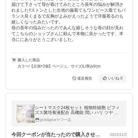
届けて下さって母が着けてみたところ長年の悩みが解消さ
れました‼️ストンとした生地の服着てもワンピース着てもバ
ランス良くまるで左胸がよみがえったようで洋服着るのも
嬉しくなったみたいです。

母の長年の悩みだったのであんな嬉しそうな母の顔が見れ
てこちらのショップさんに頼んで本物に良かったです。本
当ににありがとうございました。
購入した商品
カラー/【左側×2個】ベージュ、サイズ/L/厚み6cm
違反報告
いいね
0
シートマスク24枚セット 植物幹細胞 ビフィ
ズス菌培養液配合 高機能 潤い ハリ ツヤ 肌
荒れ防止 個別包装 リンゴ幹細胞エキス 超Pa
give&giveヤフー店
yPay祭
今回クーポンが当たったので購入させて頂…
2023/11/3