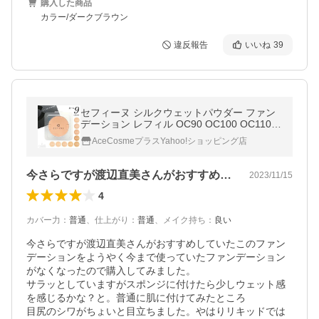
購入した商品
カラー/ダークブラウン
違反報告
いいね
39
セフィーヌ シルクウェットパウダー ファン
デーション レフィル OC90 OC100 OC110
OC120 OC130 OC150 NA200 NA210 NA22
AceCosmeプラスYahoo!ショッピング店
0
今さらですが渡辺直美さんがおすすめして…
2023/11/15
4
カバー力
：
普通
、
仕上がり
：
普通
、
メイク持ち
：
良い
今さらですが渡辺直美さんがおすすめしていたこのファン
デーションをようやく今まで使っていたファンデーション
がなくなったので購入してみました。　

サラッとしていますがスポンジに付けたら少しウェット感
を感じるかな？と。普通に肌に付けてみたところ

目尻のシワがちょいと目立ちました。やはりリキッドでは