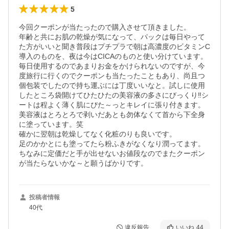
5
今回クーポンが当たったので購入させて頂きました。　

年齢と共にお肌の乾燥が気になって、パックは毎日やって
た方がいいと聞き普段はプチプラで朝は高濃度のビタミンC
導入のものを、夜は今はCICAのものと使い分けています。

毎日使用するのであまりお金をかけられないのですが、今
度旅行に行くのでクーポンも当たったこともあり、尚且つ
個包装でしたので持ち運ぶには丁度いいなと。試しに使用
したところ袋開けてひたひたの美容液の多さにびっくり‼️シ
ートは程よく薄く肌にぴた～っとキレイに張り付きます。
美容液はとろとろで剥いだあとも勿体なくて首から下全身
に塗っています。笑

確かに翌朝は乾燥してなく化粧のりも良いです。

足のかかとにも塗ってたら粉ふきがなくなり潤ってます。

ちなみに定価だと手が出せないお値段なのでまたクーポン
が当たらないかな～と願うばかりです。
投稿者情報
40代
違反報告
いいね
44