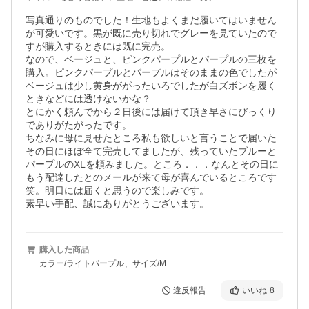
写真通りのものでした！生地もよくまだ履いてはいません
が可愛いです。黒が既に売り切れでグレーを見ていたので
すが購入するときには既に完売。

なので、ベージュと、ピンクパープルとパープルの三枚を
購入。ピンクパープルとパープルはそのままの色でしたが
ベージュは少し黄身ががったいろでしたが白ズボンを履く
ときなどには透けないかな？

とにかく頼んでから２日後には届けて頂き早さにびっくり
でありがたがったです。

ちなみに母に見せたところ私も欲しいと言うことで届いた
その日にほぼ全て完売してましたが、残っていたブルーと
パープルのXLを頼みました。ところ．．．なんとその日に
もう配達したとのメールが来て母が喜んでいるところです
笑。明日には届くと思うので楽しみです。

素早い手配、誠にありがとうございます。
購入した商品
カラー/ライトパープル、サイズ/M
違反報告
いいね
8