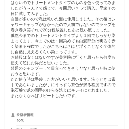
はないのでトリートメントタイプのものを色々使ってみま
したがう～ん？て感じで、今回思いきって購入。早速その
日に試してみました。

白髪が多いので私は乾いた髪に使用しました。その後はシ
ャワーキャップがなかったので人前ではないのでラップを
巻き巻き笑それで20分程放置したあと洗い流しました。

俄然今までのトリートメントタイプより１回でしっかり染
まってます。今までのは１回染めても白髪部分は明るく赤
く染まる程度でしたがこちらはさほど浮くことなく全体的
に自然に見えるくらい染まってます。

お値段は安くはないですが美容院に行くと思ったら何度も
使えて逆にお得だと思いました。

普通のシャンプーして目立ってきそうだなと思った時に使
おうと思います。

ただ使う時は手袋した方がいいと思います。洗うときは素
手であらいましたが手にうっすら茶色が残る程度ですので
泡石鹸で爪の間手のひらを洗えばキレイにとれました。

投稿者情報
40代