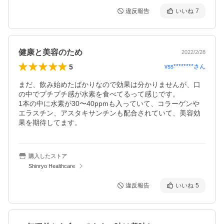
違反報告
いいね
7
健康と美容のため
2022/2/28
5
vss********
さん
まだ、飲み始めたばかりなので効果は分かりませんが、口
の中でプチプチ感が水素を食べてるって感じです。

1本の中に水素が30〜40ppmも入っていて、コラーゲンや
エラスチン、アスタキサンチンも配合されていて、美容効
果を期待してます。
購入したストア
Shinryo Healthcare
違反報告
いいね
5