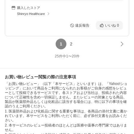
購入したストア
Shinryo Healthcare
違反報告
いいね
0
1
2
25
件中
1
〜
20
件
お買い物レビュー閲覧の際の注意事項
「お買い物レビュー」（以下「本サービス」といいます）は、「Yahoo!ショ
ッピング」において商品をご利用になられたお客様がご自身の感想をレビュ
ーとして投稿できるサービスです。各ストアおよび当社は、投稿された内容
について正確性を含め一切保証しません。またレビューの対象となる商品、
製品が医薬部外品もしくは化粧品に該当する場合には、特に以下の事項を確
認のうえご利用ください。
1. 医薬部外品および化粧品に関する重要な事項は、各商品の添付文書に書か
れています。本サービスをご利用いただく前に、必ず添付文書をお読みくだ
さい。
2. 本サービスのレビュー投稿者のほとんどは医療や薬事の専門家ではありま
せん。