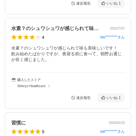
違反報告
いいね
1
水素？のシュワシュワが感じられて味も美…
2021/7/27
4
lau********
さん
水素？のシュワシュワが感じられて味も美味しいです！

飲み始めたばかりですが、夜寝る前に食べて、朝野お通じ
が良く感じました。
購入したストア
Shinryo Healthcare
違反報告
いいね
1
習慣に
2024/11/23
5
sar********
さん