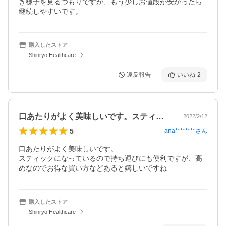
き様子を見るつもりですが、もう少しお値段が安かったら
継続しやすいです。
購入したストア
Shinryo Healthcare
違反報告
いいね
2
口あたりがよく美味しいです。スティック…
2022/2/12
5
ana********
さん
口あたりがよく美味しいです。

スティックになっているので持ち運びにも便利ですが、高
めなのでお得な買い方などあると嬉しいですね
購入したストア
Shinryo Healthcare