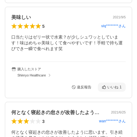
美味しい
2021/9/5
5
viq********
さん
口当たりはゼリー状で水素？が少しシュワッとしていま
す！味はめちゃ美味しくて食べやすいです！手軽で持ち運
びでき一瞬で食べれます笑
購入したストア
Shinryo Healthcare
違反報告
いいね
1
何となく寝起きの怠さが改善したように思…
2021/6/25
3
wan********
さん
何となく寝起きの怠さが改善したように思います。引き続