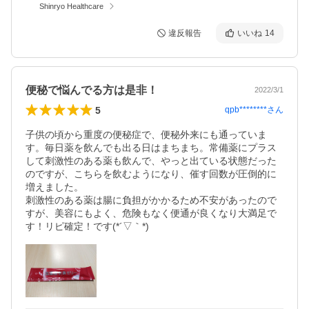
Shinryo Healthcare
違反報告
いいね
14
便秘で悩んでる方は是非！
2022/3/1
5
qpb********
さん
子供の頃から重度の便秘症で、便秘外来にも通っていま
す。毎日薬を飲んでも出る日はまちまち。常備薬にプラス
して刺激性のある薬も飲んで、やっと出ている状態だった
のですが、こちらを飲むようになり、催す回数が圧倒的に
増えました。

刺激性のある薬は腸に負担がかかるため不安があったので
すが、美容にもよく、危険もなく便通が良くなり大満足で
す！リピ確定！です(*´▽｀*)