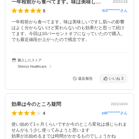
一年程前から食べてます。味は美味しいで…
2023/1/18
5
to3********
さん
一年程前から食べてます。味は美味しいですし肌への影響
はよく分からないけど変わらないのも効果だと思って続け
てます。今回は10パーセントオフになっていたので購入。
でも最近値段が上がったので残念です。
購入したストア
Shinryo Healthcare
違反報告
いいね
3
効果は今のところ疑問
2021/10/24
4
yak********
さん
使い始めて1ヶ月くらいですか今のところ変化は感じられま
せんがもう少し使ってみようと思います

効果が出始めるまでは時間がかかるものでしょうかね
