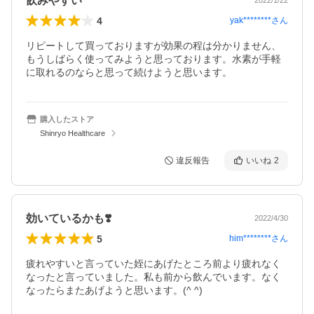
飲みやすい
2022/1/22
4
yak********
さん
リピートして買っておりますが効果の程は分かりません、
もうしばらく使ってみようと思っております。水素が手軽
に取れるのならと思って続けようと思います。
購入したストア
Shinryo Healthcare
違反報告
いいね
2
効いているかも❣️
2022/4/30
5
him********
さん
疲れやすいと言っていた姪にあげたところ前より疲れなく
なったと言っていました。私も前から飲んでいます。なく
なったらまたあげようと思います。(^ ^)