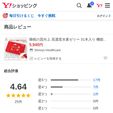
i
毎日引けるくじ 今すぐ挑戦
ログイン
商品レビュー
睡眠の質向上 高濃度水素ゼリー 31本入り 機能性表示食品 シンリョウヘルスケア 水素サプリ 水素
5,940
円
Shinryo Healthcare
レビューを投稿する
総合評価
星
5
つ
17
件
4.64
星
4
つ
7
件
星
3
つ
1
件
星
2
つ
0
件
25
件
星
1
つ
0
件