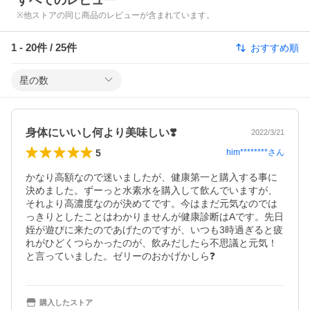
すべてのレビュー
※他ストアの同じ商品のレビューが含まれています。
1
-
20
件 /
25
件
おすすめ順
星の数
身体にいいし何より美味しい❣️
2022/3/21
5
him********
さん
かなり高額なので迷いましたが、健康第一と購入する事に
決めました。ずーっと水素水を購入して飲んでいますが、
それより高濃度なのが決めてです。今はまだ元気なのでは
っきりとしたことはわかりませんが健康診断はAです。先日
姪が遊びに来たのであげたのですが、いつも3時過ぎると疲
れがひどくつらかったのが、飲みだしたら不思議と元気！
と言っていました。ゼリーのおかげかしら❓
購入したストア