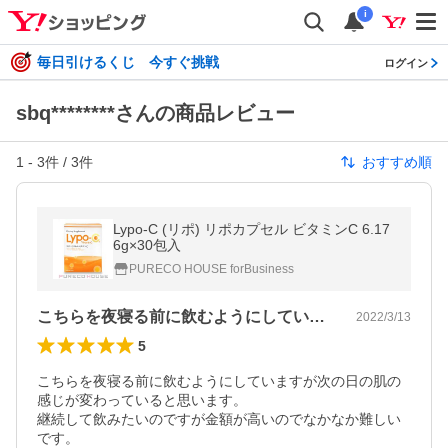
i
毎日引けるくじ 今すぐ挑戦
ログイン
sbq********さんの商品レビュー
1
-
3
件 /
3
件
おすすめ順
Lypo-C (リポ) リポカプセル ビタミンC 6.17
6g×30包入
PURECO HOUSE forBusiness
こちらを夜寝る前に飲むようにしています…
2022/3/13
5
こちらを夜寝る前に飲むようにしていますが次の日の肌の
感じが変わっていると思います。

継続して飲みたいのですが金額が高いのでなかなか難しい
です。