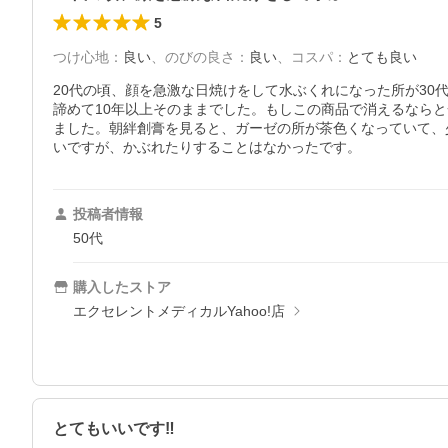
5
つけ心地
：
良い
、
のびの良さ
：
良い
、
コスパ
：
とても良い
20代の頃、顔を急激な日焼けをして水ぶくれになった所が30
諦めて10年以上そのままでした。もしこの商品で消えるなら
ました。朝絆創膏を見ると、ガーゼの所が茶色くなっていて、
いですが、かぶれたりすることはなかったです。
投稿者情報
50代
購入したストア
エクセレントメディカルYahoo!店
とてもいいです‼︎