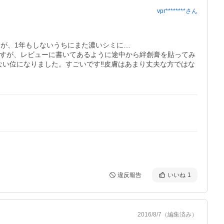
vpr********
さん
が、1年もしないうちにまた濃いシミに…

ですが、レビューに書いてあるように途中から絆創膏を貼ってみ
い位になりました。すごいです‼︎皮膚はあまり丈夫な方ではな
違反報告
いいね
1
2016/8/7
（編集済み）