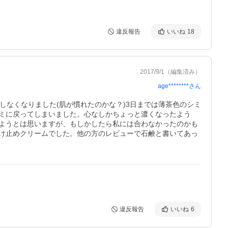
違反報告
いいね
18
2017/9/1
（編集済み）
age********
さん
しなくなりました(肌が慣れたのかな？)3日までは薄茶色のシミ
シミに戻ってしまいました。心なしかちょっと濃くなったよう
ようとは思いますが、もしかしたら私には合わなかったのかも
け止めクリームでした。他の方のレビューで石鹸と書いてあっ
違反報告
いいね
6