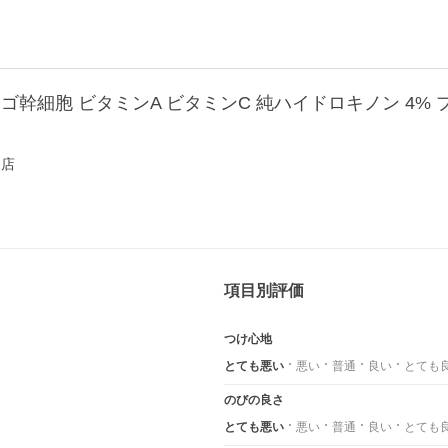
幹細胞 ビタミンA ビタミンC 純ハイドロキノン 4% プ
ー店
項目別評価
つけ心地
とても悪い
悪い
普通
良い
とても
のびの良さ
とても悪い
悪い
普通
良い
とても