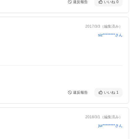
違反報告
いいね
0
2017/3/3
（編集済み）
siz********
さん
違反報告
いいね
1
2018/3/1
（編集済み）
jur********
さん