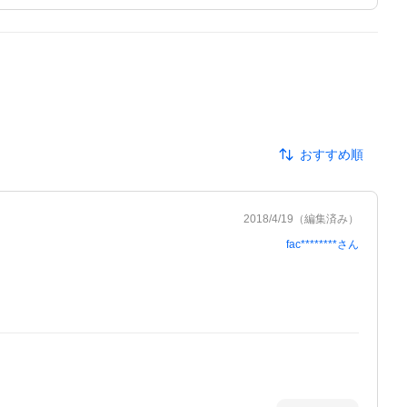
おすすめ順
2018/4/19
（編集済み）
fac********
さん