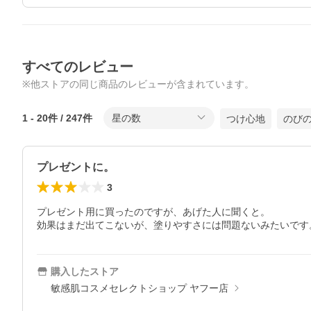
すべてのレビュー
※他ストアの同じ商品のレビューが含まれています。
1
-
20
件 /
247
件
星の数
つけ心地
のび
プレゼントに。
3
プレゼント用に買ったのですが、あげた人に聞くと。

効果はまだ出てこないが、塗りやすさには問題ないみたいです
購入したストア
敏感肌コスメセレクトショップ ヤフー店