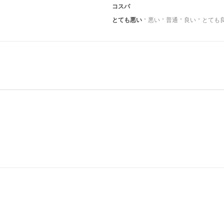
コスパ
とても悪い
悪い
普通
良い
とても
り