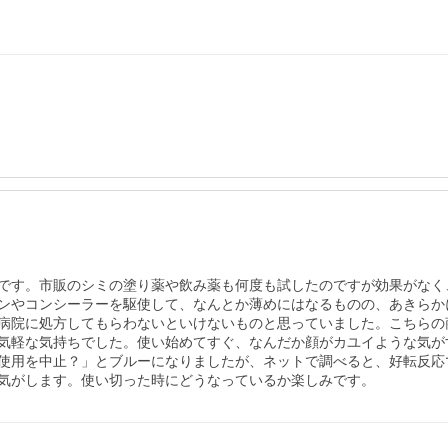
り
です。市販のシミの塗り薬や飲み薬も何度も試したのですが効果がなく
ンやコンシーラーを駆使して、なんとか薄めにはなるものの、あきらか
病院に処方してもらわないといけないものと思っていました。こちらの
気軽な気持ちでした。使い始めてすぐ、なんだか顔がカユイような気が
使用を中止？」とブルーになりましたが、ネットで調べると、好転反応
気がします。使い切った時にどうなっているか楽しみです。