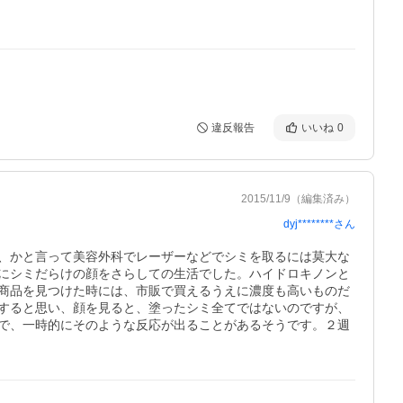
違反報告
いいね
0
2015/11/9
（編集済み）
dyj********
さん
、かと言って美容外科でレーザーなどでシミを取るには莫大な
にシミだらけの顔をさらしての生活でした。ハイドロキノンと
商品を見つけた時には、市販で買えるうえに濃度も高いものだ
すると思い、顔を見ると、塗ったシミ全てではないのですが、
で、一時的にそのような反応が出ることがあるそうです。２週