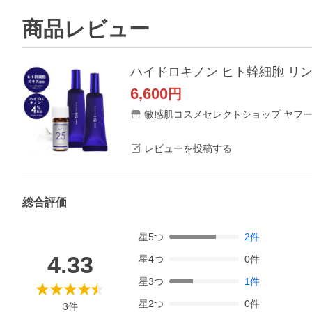
商品レビュー
ハイドロキノン ヒト幹細胞 リンゴ
6,600
円
敏感肌コスメセレクトショップ ヤフ
レビューを投稿する
総合評価
星
5
つ
2
件
4.33
星
4
つ
0
件
星
3
つ
1
件
星
2
つ
0
件
3
件