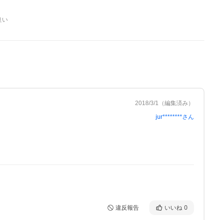
良い
2018/3/1
（編集済み）
jur********
さん
違反報告
いいね
0