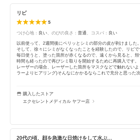
リピ
5
つけ心地
：
良い
、
のびの良さ
：
普通
、
コスパ
：
良い
以前使って、2週間後にペリッとシミの部分の皮が剥けました。
そして、徐々にシミがなくなったことを経験したので、リピです
毎日使うと、塗った箇所が赤くなるので、遠くから見ると、頬
時間も経ったので再びシミ取りを開始するために再購入です。

レーザーの場合、レーザーした箇所をマスクなどで触れないよ
ラーよりヒアリング)そんなにかかるならこれで充分と思った
購入したストア
エクセレントメディカル ヤフー店
20代の頃、顔を急激な日焼けをして水ぶ…