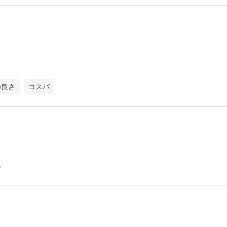
の良さ
コスパ
。