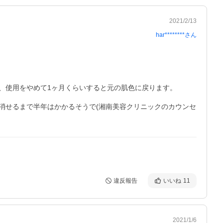
2021/2/13
har********
さん
使用をやめて1ヶ月くらいすると元の肌色に戻ります。

消せるまで半年はかかるそうで(湘南美容クリニックのカウンセ
違反報告
いいね
11
2021/1/6