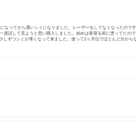
代になってから濃いシミになりました。レーザーをしてなくなったのです
と一度試して見ようと思い購入しました。始めは夜寝る前に塗ってたの
少しずつシミが薄くなって来ました。使って2ヶ月位でほとんど分からな