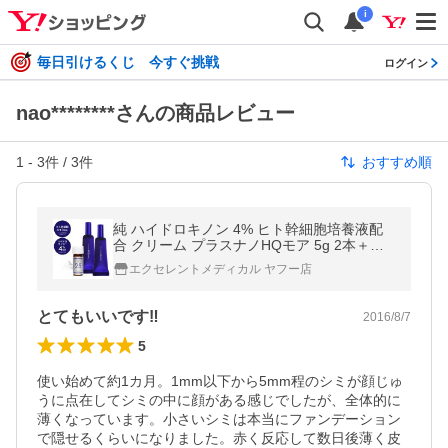
i
毎日引けるくじ 今すぐ挑戦
ログイン
nao********さんの商品レビュー
1
-
3
件 /
3
件
おすすめ順
純 ハイドロキノン 4% ヒト幹細胞培養液配
合 クリーム プラスナノHQモア 5g 2本＋プ
ラスピュアVC25ミニ
エクセレントメディカル ヤフー店
とてもいいです‼︎
2016/8/7
5
使い始めて約1カ月。1mm以下から5mm程のシミが顔じゅ
うに点在してシミの中に顔がある感じでしたが、全体的に
薄くなっています。小さいシミは本当にファンデーション
で隠せるくらいになりました。赤く反応して数日後薄く皮