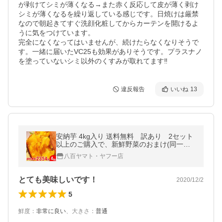
が剥けてシミが薄くなる→また赤く反応して皮が薄く剥け
シミが薄くなるを繰り返している感じです。日焼けは厳禁
なので朝起きてすぐ洗顔化粧してからカーテンを開けるよ
うに気をつけています。

完全になくなってはいませんが、続けたらなくなりそうで
す。一緒に届いたVC25も効果がありそうです。プラスナノ
を塗っていないシミ以外のくすみが取れてます‼︎
違反報告
いいね
13
安納芋 4kg入り 送料無料 訳あり 2セット
以上のご購入で、新鮮野菜のおまけ(同一配
送先に限ります） 焼き芋 に最適な 蜜芋
八百ヤマト・ヤフー店
5営業日以内発送
とても美味しいです！
2020/12/2
5
鮮度
：
非常に良い
、
大きさ
：
普通