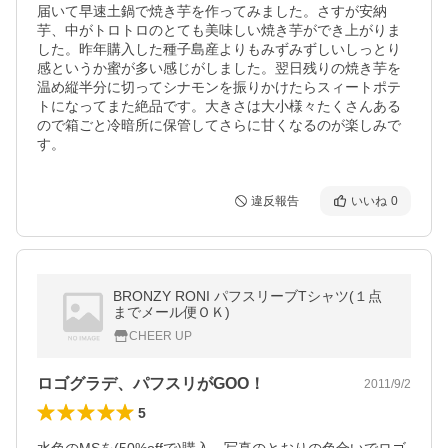
届いて早速土鍋で焼き芋を作ってみました。さすが安納
芋、中がトロトロのとても美味しい焼き芋ができ上がりま
した。昨年購入した種子島産よりもみずみずしいしっとり
感というか蜜が多い感じがしました。翌日残りの焼き芋を
温め縦半分に切ってシナモンを振りかけたらスィートポテ
トになってまた絶品です。大きさは大小様々たくさんある
ので箱ごと冷暗所に保管してさらに甘くなるのが楽しみで
す。
違反報告
いいね
0
BRONZY RONI パフスリーブTシャツ(１点
までメール便ＯＫ)
CHEER UP
ロゴグラデ、パフスリがGOO！
2011/9/2
5