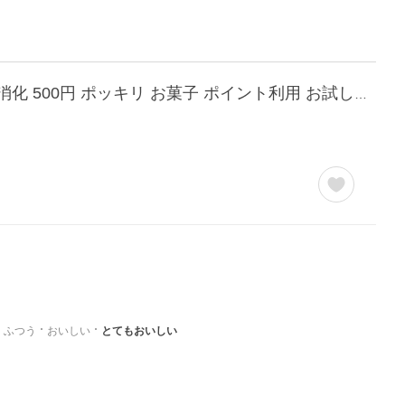
訳あり 割れている 沖縄 バラエティちんすこう 今だけ4個おまけ(計10袋/20個) ポイント消化 500円 ポッキリ お菓子 ポイント利用 お試し商品 サンプル 爆買
ふつう
おいしい
とてもおいしい