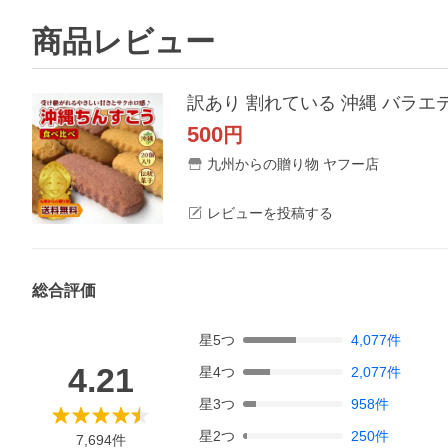
商品レビュー
500
円
九州からの贈り物 ヤフー店
レビューを投稿する
総合評価
星
5
つ
4,077
件
4.21
星
4
つ
2,077
件
星
3
つ
958
件
星
2
つ
250
件
7,694
件