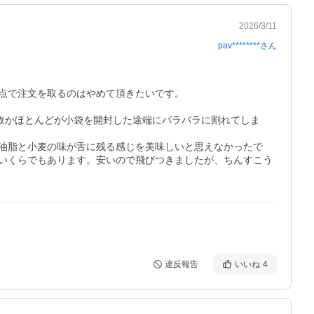
2026/3/11
pav********
さん
時点で注文を取るのはやめて頂きたいです。

故かほとんどが小袋を開封した途端にバラバラに割れてしま
油脂と小麦の味が舌に残る感じを美味しいと思えなかったで
いくらでもあります。安いので飛びつきましたが、ちんすこう
違反報告
いいね
4