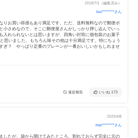
2018/7/1
（編集済み）
suz********
さん
なりお買い得感もあり満足です。ただ、送料無料なので郵便ポ
と小さめなので、そこに郵便屋さんがしっかり押し込んでいっ
も入れられないとは思いますが、四角い封筒に個包装のお菓子
、と思いました。もちろん味その他は十分満足です。特にちょう
すぎ？　やっぱり定番のプレーンが一番おいしいかもしれませ
違反報告
いいね
173
2025/4/8
mar********
さん
ましたが、袋から開けてみたところ、割れておらず完全に元の