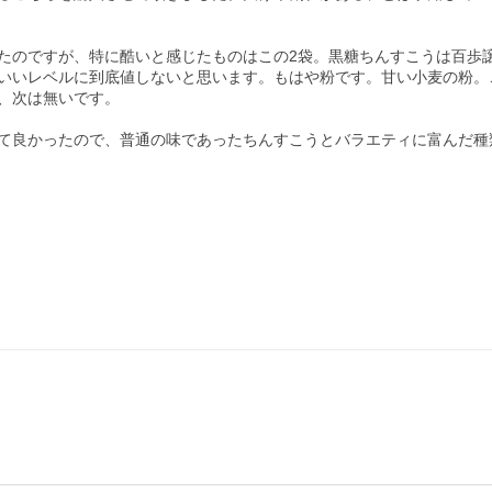
たのですが、特に酷いと感じたものはこの2袋。黒糖ちんすこうは百歩
いいレベルに到底値しないと思います。もはや粉です。甘い小麦の粉。
、次は無いです。

て良かったので、普通の味であったちんすこうとバラエティに富んだ種