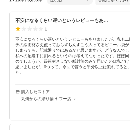
1
-
20
件 /
6,899
件
星の数
実際に食べてみ
不安になるくらい遅いというレビューもあ…
1
不安になるくらい遅いというレビューもありましたが、私も二
チの緩衝材さえ使っておらずちんすこう入ってるビニール袋が
しまっても、記載通りではあるかと思いますが、どうなんでしょ
私への配送中に割れるというのは考えてなかったです。ほぼ同
のでしょうか。緩衝材さえない紙封筒のみで届いたのは私だけ
思いましたが、6つって、今回で言うと半分以上は割れてると
購入したストア
九州からの贈り物 ヤフー店