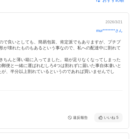
おすすめ順
2026/3/21
mur********
さん
ので良いとしても、簡易包装、肯定派でもありますが、プチプ
形が壊れたものもあるという事なので、私への配達中に割れて
はきちんと薄い箱に入ってました。箱が足りなくなってしまった
の郵便と一緒に運ばれむしろ4つは割れずに届いた事自体凄いと
たが、半分以上割れているというのであれば買いませんでし
違反報告
いいね
5