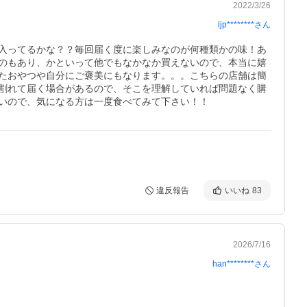
2022/3/26
ljp********
さん
入ってるかな？？毎回届く度に楽しみなのが何種類かの味！あ
のもあり、かといって他でもなかなか買えないので、本当に嬉
たおやつや自分にご褒美にもなります。。。こちらの店舗は簡
割れて届く場合があるので、そこを理解していれば問題なく購
違反報告
いいね
83
2026/7/16
han********
さん