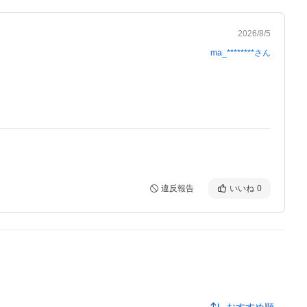
2026/8/5
ma_********
さん
違反報告
いいね
0