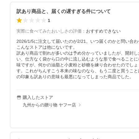
訳あり商品と、届くの遅すぎる件について
1
実際に食べてみたおいしさの評価
：
おすすめできない
2026/1/5に注文して届いたのが2/21。いつ届くのかと
こんなストアは他にないです。

訳あり商品で割れが多いのは予め分かっていましたが、開封し
い、仕方なく袋から口の中に流し込むような形で食べることに
味ですが、何かの油脂と小麦粉と砂糖を練り合わせたのでしょ
す。これがちんすこう本来の味なのなら、もう二度と買うこと
の印象も訳ありの意味も最悪になってしまった商品でした。
購入したストア
九州からの贈り物 ヤフー店