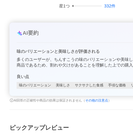
星
1
つ
332
件
AI要約
味のバリエーションと美味しさが評価される
多くのユーザーが、ちんすこうの味のバリエーションや美味し
商品であるため、割れや欠けがあることを理解した上での購入
良い点
味のバリエーション
美味しさ
サクサクした食感
手頃な価格
AI回答の正確性や商品の効果は保証されません（
その他の注意点
）
ピックアップレビュー