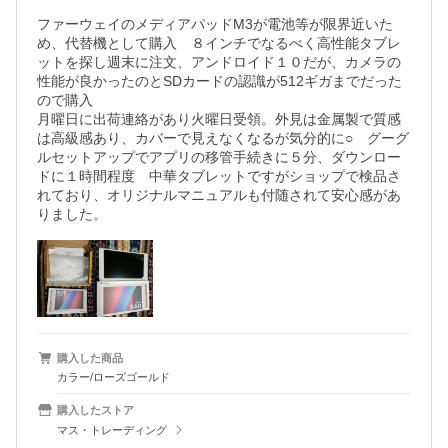
ファーウェイのメディアパッドM3が電池等が限界近いた
め、代替機として購入　８インチでなるべく高性能タブレ
ットを探し週末に注文、アンドロイド１０だが、カメラの
性能が良かったのとSDカードの認識が512ギガまでだった
ので購入

月曜日に出荷連絡があり火曜日受領。外見は金属製で質感
は高級感あり、カバーで見えなくなるが気分的に○　グーグ
ルセットアップでアプリの移管手続きに５分、ダウンロー
ドに１時間程度　中華タブレットですがショップで検品さ
れており、オリジナルマニュアルも付随されて安心感があ
りました。
購入した商品
カラー/ローズゴールド
購入したストア
マス・トレーディング