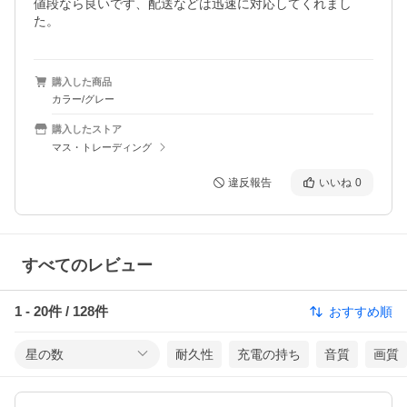
値段なら良いです、配送などは迅速に対応してくれまし
た。
購入した商品
カラー/グレー
購入したストア
マス・トレーディング
違反報告
いいね
0
すべてのレビュー
1
-
20
件 /
128
件
おすすめ順
星の数
耐久性
充電の持ち
音質
画質