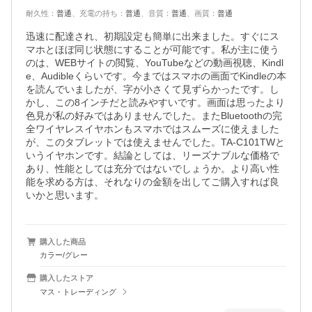
耐久性
：
普通
、
充電の持ち
：
普通
、
音質
：
普通
、
画質
：
普通
迅速に配達され、初期設定も簡単に出来ました。すぐにス
マホとほぼ同じ状態にすることが可能です。私が主に使う
のは、WEBサイトの閲覧、YouTubeなどの動画視聴、Kindl
e、Audibleくらいです。今まではスマホの画面でKindleの本
を読んでいましたが、字が小さくて見ずらかったです。し
かし、この8インチだと読みやすいです。画面は思ったより
色見が私の好みではありませんでした。またBluetoothの完
全ワイヤレスイヤホンもスマホではスムーズに使えました
が、このタブレットでは使えませんでした。TA-C101TWと
いうイヤホンです。結論としては、リーズナブルな価格で
あり、性能としては充分ではないでしょうか。より高い性
能を求める方は、それなりの金額を出してご購入すれば良
いかと思います。
購入した商品
カラー/グレー
購入したストア
マス・トレーディング