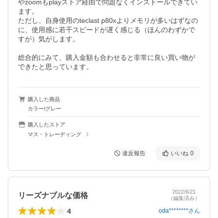
やzoomもplayストア経由で問題なくインストールできてい
ます。

ただし、自身使用のteclast p80xよりメモリが多いはずなの
に、使用感に若干スピードが遅く感じる（ほんのわずかで
すが）気がします。

総合的にみて、購入金額も合わせると非常に良い買い物が
できたと思っています。
購入した商品
カラー/グレー
購入したストア
マス・トレーディング
違反報告
いいね
0
2022/6/21
リーズナブルな価格
（編集済み）
4
oda********
さん