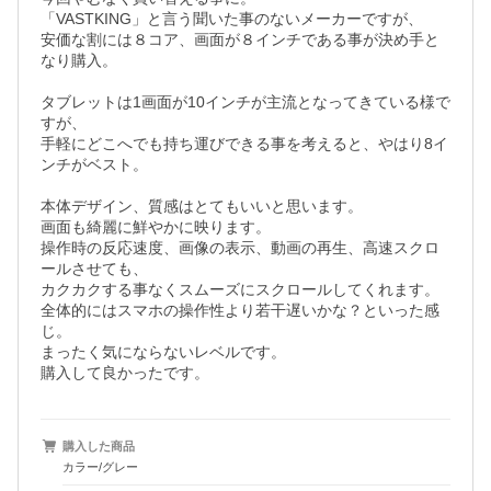
「VASTKING」と言う聞いた事のないメーカーですが、

安価な割には８コア、画面が８インチである事が決め手と
なり購入。

タブレットは1画面が10インチが主流となってきている様で
すが、

手軽にどこへでも持ち運びできる事を考えると、やはり8イ
ンチがベスト。

本体デザイン、質感はとてもいいと思います。

画面も綺麗に鮮やかに映ります。

操作時の反応速度、画像の表示、動画の再生、高速スクロ
ールさせても、

カクカクする事なくスムーズにスクロールしてくれます。

全体的にはスマホの操作性より若干遅いかな？といった感
じ。

まったく気にならないレベルです。

購入して良かったです。
購入した商品
カラー/グレー