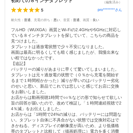
初めての８インチタブレット
（編集済み）
5
pro********
さん
耐久性
：
普通
、
充電の持ち
：
悪い
、
音質
：
普通
、
画質
：
良い
フルHD（WUXGA）画質とWi-Fiの2.4GHzや5GHzに対応し
ている８インチタブレットを探していて、こちらの商品を
見つけました。

タブレットは過放電状態で少々不安になりました。

画面は最高に明るくしても暗く感じましたが、我慢出来な
い程ではなかったです。

【追記】

バッテリーの減りがあまりに早くて驚いてしまいました。

タブレットは元々過放電の状態で（０％から充電を開始す
るまで１時間程かかった）減りが早いのはバッテリー劣化
のせいと思い、新品でこれでは悲しいと感じてお店に交換
をお願いしました。

お店からは動画視聴1時間で○○％などの形で知らせて欲しい
旨の回答が届いたので、改めて検証し「１時間連続視聴で2
4％減」をお伝えしました。

お店からは「1時間で24%の減りは、バッテリーには問題な
い。タブレット自体に不具合がない状態では交換対応はで
きかねる。ディスプレイの解像度が高いため、より低価格
帯のタブレットと比較して（描画処理に）電力を多く消費