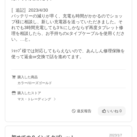
〚追記〛2023/4/30

バッテリーの減りが早く、充電も時間がかかるのでショッ
プ様に相談し、新しい充電器を送っていただきました。そ
れでも3時間充電しても3％にしかならず再度タブレット修
理を相談したら、お手持ちのcタイプケーブルを使用くださ
い。…と。

ｼｮｯﾌﾟ様では対応してもらえないので、あんしん修理保険を
使って返金or交換で話を進めてます。
購入した商品
カラー/ローズゴールド
購入したストア
マス・トレーディング
違反報告
いいね
0
2023/1/7