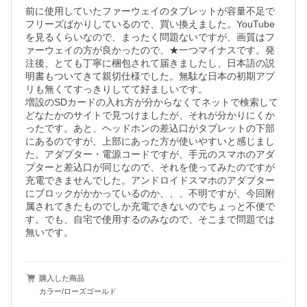
前に使用していたファーウェイのタブレットが容量不足で
フリーズばかりしているので、買い換えました。YouTube
を見るくらいなので、まったく問題ないですが、画質はフ
ァーウェイの方が良かったので、★一つマイナスです。発
注後、とても丁寧に梱包されて届きましたし、日本語の説
明書もついてきて親切仕様でした。無駄な日本の初期アプ
リも無くてすっきりしてて好ましいです。

増設のSDカードの入れ方が分からなくてネットで検索して
どなたかのサイトで見つけましたが、それが分かりにくか
ったです。あと、ヘッドホンの差込口がタブレットの下部
にあるのですが、上部にあった方が使いやすいと感じまし
た。アダプター・電源コードですが、手元のスマホのアダ
プターと差込口が同じなので、それを使ってみたのですが
充電できませんでした。アンドロイドスマホのアダプター
にブロックがかかっているのか、、、不明ですが、今回附
属されてきたものでしか充電できないのでちょっと不便で
す。でも、自宅で使用するのみなので、そこまで問題では
無いです。
購入した商品
カラー/ローズゴールド