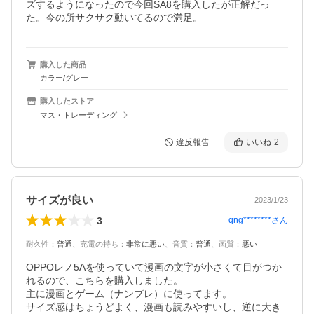
ズするようになったので今回SA8を購入したが正解だっ
購入した商品
カラー/グレー
購入したストア
マス・トレーディング
違反報告
いいね
2
サイズが良い
2023/1/23
3
qng********
さん
耐久性
：
普通
、
充電の持ち
：
非常に悪い
、
音質
：
普通
、
画質
：
悪い
OPPOレノ5Aを使っていて漫画の文字が小さくて目がつか
れるので、こちらを購入しました。

主に漫画とゲーム（ナンプレ）に使ってます。

サイズ感はちょうどよく、漫画も読みやすいし、逆に大き