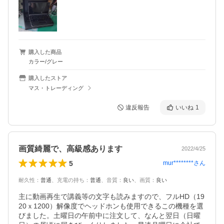
購入した商品
カラー/グレー
購入したストア
マス・トレーディング
違反報告
いいね
1
画質綺麗で、高級感あります
2022/4/25
5
mur********
さん
耐久性
：
普通
、
充電の持ち
：
普通
、
音質
：
良い
、
画質
：
良い
主に動画再生で講義等の文字も読みますので、フルHD（19
20ｘ1200）解像度でヘッドホンも使用できるこの機種を選
びました。土曜日の午前中に注文して、なんと翌日（日曜