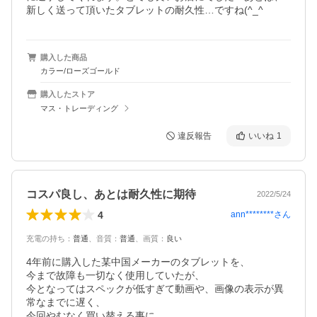
新しく送って頂いたタブレットの耐久性…ですね(^_^ゞ
購入した商品
カラー/ローズゴールド
購入したストア
マス・トレーディング
違反報告
いいね
1
コスパ良し、あとは耐久性に期待
2022/5/24
4
ann********
さん
充電の持ち
：
普通
、
音質
：
普通
、
画質
：
良い
4年前に購入した某中国メーカーのタブレットを、

今まで故障も一切なく使用していたが、

今となってはスペックが低すぎて動画や、画像の表示が異
常なまでに遅く、

今回やむなく買い替える事に。
