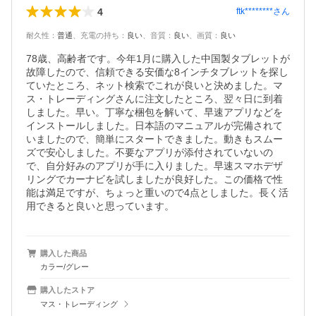
4
ftk********
さん
耐久性
：
普通
、
充電の持ち
：
良い
、
音質
：
良い
、
画質
：
良い
78歳、高齢者です。今年1月に購入した中国製タブレットが
故障したので、信頼できる安価な8インチタブレットを探し
ていたところ、ネット検索でこれが良いと決めました。マ
ス・トレーディングさんに注文したところ、翌々日に到着
しました。早い。丁寧な梱包を解いて、早速アプリなどを
インストールしました。日本語のマニュアルが完備されて
いましたので、簡単にスタートできました。動きもスムー
ズで安心しました。不要なアプリが添付されていないの
で、自分好みのアプリが手に入りました。早速スマホデザ
リングでカーナビを試しましたが良好した。この価格で性
能は満足ですが、ちょっと重いので4点としました。長く活
用できると良いと思っています。
購入した商品
カラー/グレー
購入したストア
マス・トレーディング