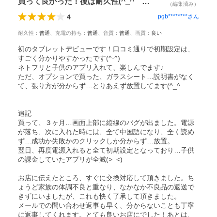
買って良かった！後は耐久性(^_^ゞ…
（編集済み）
4
pgb********
さん
耐久性
：
普通
、
充電の持ち
：
普通
、
音質
：
普通
、
画質
：
良い
初のタブレットデビューです！口コミ通りで初期設定は、
すごく分かりやすかったです(^-^)

ネトフリと子供のアプリ入れて、楽しんでます♪

ただ、オプションで買った、ガラスシート…説明書がなく
て、張り方が分からず…とりあえず放置してます(^_^ゞ

追記

買って、３ヶ月…画面上部に縦線のバグが出ました。電源
が落ち、次に入れた時には、全て中国語になり、全く読め
ず…成功か失敗かのクリックしか分からず…放置。

翌日、再度電源入れると全て初期設定となっており…子供
の課金していたアプリが全滅(>_<)

お店に伝えたところ、すぐに交換対応して頂きました。ち
ょうど家族の体調不良と重なり、なかなか不良品の返送で
きずにいましたが、これも快く了承して頂きました。

メールでの問い合わせ返事も早く、分からないことも丁寧
に返事してくれます。とても良いお店にでした！あとは、