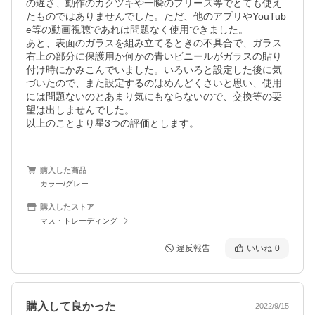
の遅さ、動作のカクツキや一瞬のフリーズ等でとても使え
たものではありませんでした。ただ、他のアプリやYouTub
e等の動画視聴であれは問題なく使用できました。

あと、表面のガラスを組み立てるときの不具合で、ガラス
右上の部分に保護用か何かの青いビニールがガラスの貼り
付け時にかみこんでいました。いろいろと設定した後に気
づいたので、また設定するのはめんどくさいと思い、使用
には問題ないのとあまり気にもならないので、交換等の要
望は出しませんでした。

以上のことより星3つの評価とします。
購入した商品
カラー/グレー
購入したストア
マス・トレーディング
違反報告
いいね
0
購入して良かった
2022/9/15