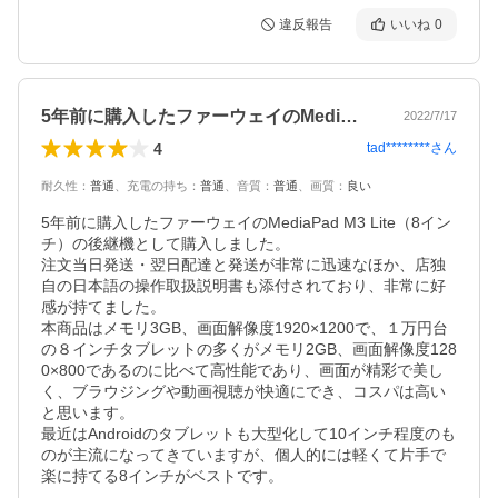
違反報告
いいね
0
5年前に購入したファーウェイのMedi…
2022/7/17
4
tad********
さん
耐久性
：
普通
、
充電の持ち
：
普通
、
音質
：
普通
、
画質
：
良い
5年前に購入したファーウェイのMediaPad M3 Lite（8イン
チ）の後継機として購入しました。

注文当日発送・翌日配達と発送が非常に迅速なほか、店独
自の日本語の操作取扱説明書も添付されており、非常に好
感が持てました。

本商品はメモリ3GB、画面解像度1920×1200で、１万円台
の８インチタブレットの多くがメモリ2GB、画面解像度128
0×800であるのに比べて高性能であり、画面が精彩で美し
く、ブラウジングや動画視聴が快適にでき、コスパは高い
と思います。

最近はAndroidのタブレットも大型化して10インチ程度のも
のが主流になってきていますが、個人的には軽くて片手で
楽に持てる8インチがベストです。