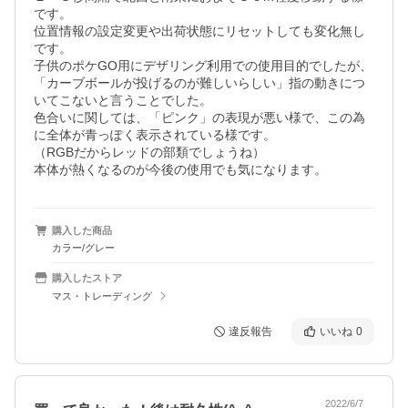
です。

位置情報の設定変更や出荷状態にリセットしても変化無し
です。

子供のポケGO用にデザリング利用での使用目的でしたが、
「カーブボールが投げるのが難しいらしい」指の動きにつ
いてこないと言うことでした。

色合いに関しては、「ピンク」の表現が悪い様で、この為
に全体が青っぽく表示されている様です。

（RGBだからレッドの部類でしょうね）

本体が熱くなるのが今後の使用でも気になります。
購入した商品
カラー/グレー
購入したストア
マス・トレーディング
違反報告
いいね
0
2022/6/7