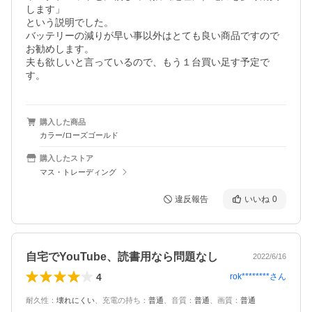
します」

という説明でした。

バッテリーの減りが早い事以外はとても良い商品ですので
お勧めします。

夫も欲しいと言っているので、もう１台買い足す予定で
す。
購入した商品
カラー/ローズゴールド
購入したストア
マス・トレーディング
違反報告
いいね
0
自宅でYouTube、読書用なら問題なし
2022/6/16
4
rok********
さん
耐久性
：
壊れにくい
、
充電の持ち
：
普通
、
音質
：
普通
、
画質
：
普通