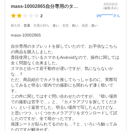
2022/3/12
mass-10002865自分専用のタ…
（編集済み）
2
piy********
さん
耐久性
：
普通
、
充電の持ち
：
良い
、
音質
：
良い
、
画質
：
良い
mass-10002865

自分専用のタブレットを探していたので、お手頃なこちら
の商品を購入しました。

普段使用しているスマホもAndroidなので、操作に関しては
全く問題なく出来ました。

スマホと比べて若干動作が遅いですが、気にならないか
な…？

ただ、商品紹介でカメラを推してらっしゃるのに、実際写
してみると明るい室内での撮影にも関わらず凄く暗いで
す。

この件に関してはすぐ問い合わせたのですが、『暗い場所
での撮影は苦手で…』と、『カメラアプリを探してくださ
い』という返答でした。明るい場所で写したんだけどな…
と思いつつ、いくつかカメラアプリをダウンロードして試
したのですが、全て暗かったです。

保護シートが貼られてるのかも…？と、いろいろ触ってみ
たのですが解決せず。
