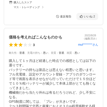
購入したストア
マス・トレーディング
違反報告
いいね
2
2022/8/28
価格を考えればこんなものかも
（編集済み）
3
mut********
さん
耐久性
：
普通
、
充電の持ち
：
悪い
、
音質
：
普通
、
画質
：
悪い
購入して１ヶ月ほど経過した時点での感想としては以下の
通りです。

バッテリーの持ちは新品とは思えない程悪いと思います。

フル充電後、設定やアカウント登録・アプリのダウンロー
ド等で画面を表示させながら行っていただけで１５分ほど
で１０％程バッテリーが減少して本体上部がとても熱くな
ってきました。

機械物だから当たり外れは有るだろうけれど、少し不安に
なる。

GPS制度に関しては、「ブレ」が大きいです。

２〜３秒間隔で北西と南東におよそ３０m程度移動する様