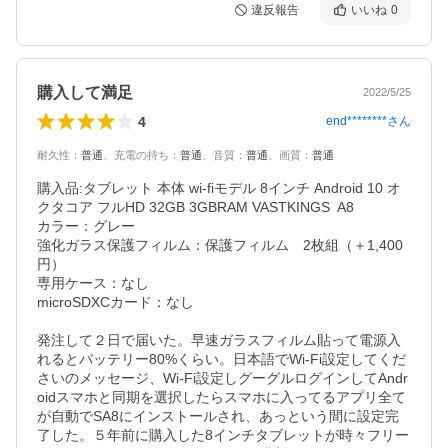
違反報告
いいね
0
購入して満足
2022/5/25
4
end********
さん
耐久性
：
普通
、
充電の持ち
：
普通
、
音質
：
普通
、
画質
：
普通
購入品:タブレット 本体 wi-fiモデル 8インチ Android 10 オ
クタコア フルHD 32GB 3GBRAM VASTKINGS  A8

カラー：グレー

強化ガラス保護フィルム：保護フィルム　2枚組（＋1,400
円）

専用ケース：なし

microSDXCカード：なし

発注して２日で届いた。早速ガラスフィルム貼って電源入
れるとバッテリー80%くらい。日本語でWi-Fi設定してくだ
さいのメッセージ、Wi-Fi設定しグーグルログインしてAndr
oidスマホと同期を選択したらスマホに入ってるアプリ全て
が自動でSA8にインストールされ、あっという間に設定完
了した。５年前に購入した8インチタブレットが時々フリー