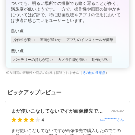
ついても、明るい場所での撮影でも暗く写ることが多く、
満足度が低いようです。一方で、操作性や画面の鮮やかさ
については好評で、特に動画視聴やアプリの使用において
は快適に感じているユーザーもいます。
良い点
操作性が良い
画面が鮮やか
アプリのインストールが簡単
悪い点
バッテリーの持ちが悪い
カメラ性能が低い
動作が遅い
AI回答の正確性や商品の効果は保証されません（
その他の注意点
）
ピックアップレビュー
まだ使いこなしてないですが画像優先で購…
2024/4/2
4
sat********
さん
まだ使いこなしてないですが画像優先で購入したのでこの