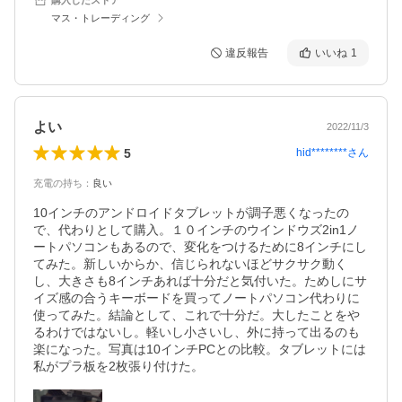
マス・トレーディング
違反報告
いいね
1
よい
2022/11/3
5
hid********
さん
充電の持ち
：
良い
10インチのアンドロイドタブレットが調子悪くなったの
で、代わりとして購入。１０インチのウインドウズ2in1ノ
ートパソコンもあるので、変化をつけるために8インチにし
てみた。新しいからか、信じられないほどサクサク動く
し、大きさも8インチあれば十分だと気付いた。ためしにサ
イズ感の合うキーボードを買ってノートパソコン代わりに
使ってみた。結論として、これで十分だ。大したことをや
るわけではないし。軽いし小さいし、外に持って出るのも
楽になった。写真は10インチPCとの比較。タブレットには
私がプラ板を2枚張り付けた。