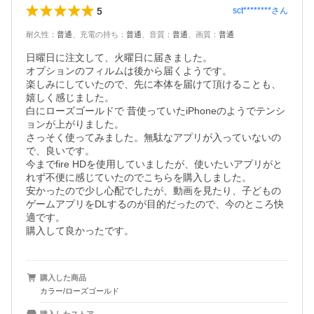
5
sct********
さん
耐久性
：
普通
、
充電の持ち
：
普通
、
音質
：
普通
、
画質
：
普通
日曜日に注文して、火曜日に届きました。

オプションのフィルムは後から届くようです。

楽しみにしていたので、先に本体を届けて頂けることも、
嬉しく感じました。

白にローズゴールドで 昔使っていたiPhoneのようでテンシ
ョンが上がりました。

さっそく使ってみました。無駄なアプリが入っていないの
で、良いです。

今までfire HDを使用していましたが、使いたいアプリがと
れず不便に感じていたのでこちらを購入しました。

安かったので少し心配でしたが、動画を見たり、子どもの
ゲームアプリをDLするのが目的だったので、今のところ快
適です。

購入して良かったです。
購入した商品
カラー/ローズゴールド
購入したストア