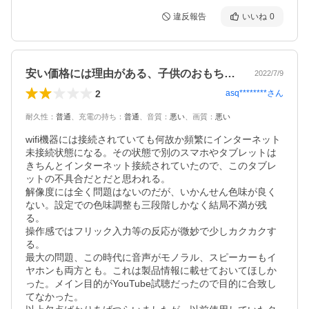
違反報告
いいね
0
安い価格には理由がある、子供のおもちゃ。
2022/7/9
2
asq********
さん
耐久性
：
普通
、
充電の持ち
：
普通
、
音質
：
悪い
、
画質
：
悪い
wifi機器には接続されていても何故か頻繁にインターネット
未接続状態になる。その状態で別のスマホやタブレットは
きちんとインターネット接続されていたので、このタブレ
ットの不具合だとだと思われる。

解像度には全く問題はないのだが、いかんせん色味が良く
ない。設定での色味調整も三段階しかなく結局不満が残
る。

操作感ではフリック入力等の反応が微妙で少しカクカクす
る。

最大の問題、この時代に音声がモノラル、スピーカーもイ
ヤホンも両方とも。これは製品情報に載せておいてほしか
った。メイン目的がYouTube試聴だったので目的に合致し
てなかった。
