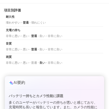
項目別評価
耐久性
壊れやすい
普通
壊れにくい
充電の持ち
非常に悪い
悪い
普通
良い
非常に良い
音質
非常に悪い
悪い
普通
良い
非常に良い
画質
非常に悪い
悪い
普通
良い
非常に良い
AI要約
バッテリー持ちとカメラ性能に課題
多くのユーザーがバッテリーの持ちが悪いと感じており、
充電時間も長いと報告しています。また、カメラの性能に