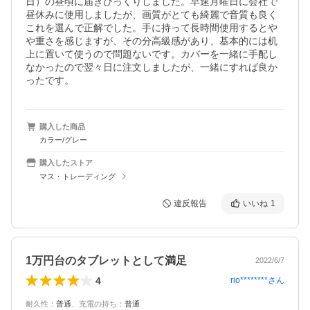
日）の昼頃に届きびっくりしました。早速月曜日に会社で
昼休みに使用しましたが、画質がとても綺麗で音質も良く
これを選んで正解でした。手に持って長時間使用するとや
や重さを感じますが、その分高級感があり、基本的には机
上に置いて使うので問題ないです。カバーを一緒に手配し
なかったので翌々日に注文しましたが、一緒にすれば良か
ったです。
購入した商品
カラー/グレー
購入したストア
マス・トレーディング
違反報告
いいね
1
1万円台のタブレットとして満足
2022/6/7
4
rio********
さん
耐久性
：
普通
、
充電の持ち
：
普通