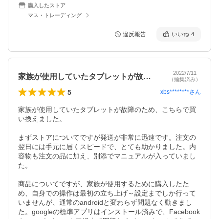
購入したストア
マス・トレーディング
違反報告
いいね
4
2022/7/11
家族が使用していたタブレットが故障のた…
（編集済み）
5
xbs********
さん
家族が使用していたタブレットが故障のため、こちらで買
い換えました。

まずストアについてですが発送が非常に迅速です。注文の
翌日には手元に届くスピードで、とても助かりました。内
容物も注文の品に加え、別添でマニュアルが入っていまし
た。

商品についてですが、家族が使用するために購入したた
め、自身での操作は最初の立ち上げ～設定までしか行って
いませんが、通常のandroidと変わらず問題なく動きまし
た。googleの標準アプリはインストール済みで、Facebook