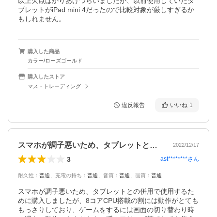
以上欠点ばかりあげつらいましたが、以前使用していたタ
ブレットがiPad mini 4だったので比較対象が厳しすぎるか
もしれません。
購入した商品
カラー/ローズゴールド
購入したストア
マス・トレーディング
違反報告
いいね
1
スマホが調子悪いため、タブレットとの併…
2022/12/17
3
ast********
さん
耐久性
：
普通
、
充電の持ち
：
普通
、
音質
：
普通
、
画質
：
普通
スマホが調子悪いため、タブレットとの併用で使用するた
めに購入しましたが、8コアCPU搭載の割には動作がとても
もっさりしており、ゲームをするには画面の切り替わり時