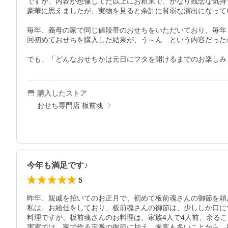
ですが、内容が想像してた以上にお粗末で、かなり残念な気持
豪華に思えましたが、実物を見ると余計に貧弱な演出になってい
毎年、義母の家で同じ値段帯のおせちをいただいており、毎年
回初めておせちを購入した結果が、う～ん…という内容だった
でも、「どんなおせちかは元日にフタを開けるまでのお楽しみ
購入したストア
おせち専門店 板前魂
今年も満足です♪
5
昨年、親戚を招いてのお正月で、初めて板前魂さんの御節を頼
私は、お給仕をしており、板前魂さんの御節は、少ししか口に
料理ですが、板前魂さんのお料理は、家族4人で4人前、余るこ
実家では、家で作る定番の御節に加え、来客も多いことから、