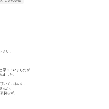
おいしさの評価
さい、

と思っていましたが、

ました。

頂いているのに、

んが、

裏切らず、
