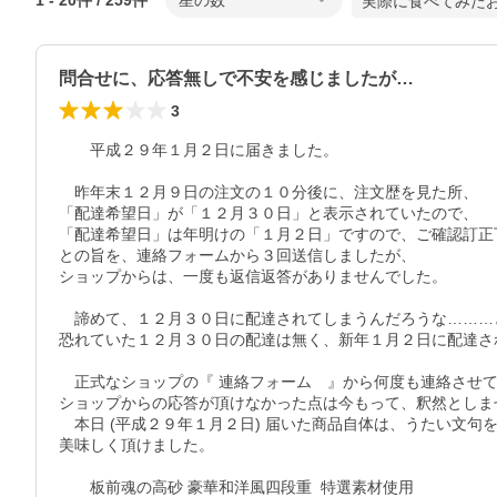
1
-
20
件 /
259
件
星の数
実際に食べてみた
問合せに、応答無しで不安を感じましたが…
3
　　平成２９年１月２日に届きました。

　昨年末１２月９日の注文の１０分後に、注文歴を見た所、

「配達希望日」が「１２月３０日」と表示されていたので、

「配達希望日」は年明けの「１月２日」ですので、ご確認訂正下
との旨を、連絡フォームから３回送信しましたが、

ショップからは、一度も返信返答がありませんでした。

　諦めて、１２月３０日に配達されてしまうんだろうな………
恐れていた１２月３０日の配達は無く、新年１月２日に配達され
　正式なショップの『 連絡フォーム　』から何度も連絡させて
ショップからの応答が頂けなかった点は今もって、釈然としませ
　本日 (平成２９年１月２日) 届いた商品自体は、うたい文句を
美味しく頂けました。

　　板前魂の高砂 豪華和洋風四段重  特選素材使用
