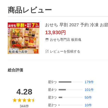
商品レビュー
おせち 早割 2027 予約 冷凍 お
13,930
円
おせち専門店 板前魂
レビューを投稿する
総合評価
星
5
つ
179
件
4.28
星
4
つ
101
件
星
3
つ
50
件
星
2
つ
10
件
344
件