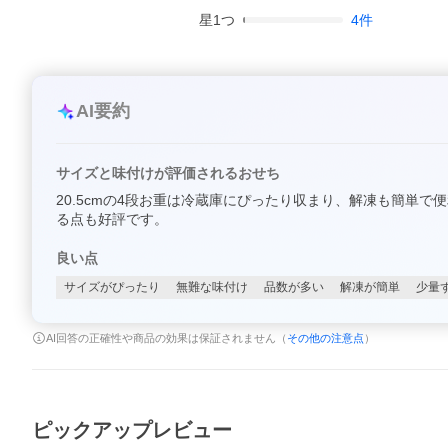
星
1
つ
4
件
AI要約
サイズと味付けが評価されるおせち
20.5cmの4段お重は冷蔵庫にぴったり収まり、解凍も簡
る点も好評です。
良い点
サイズがぴったり
無難な味付け
品数が多い
解凍が簡単
少量
AI回答の正確性や商品の効果は保証されません（
その他の注意点
）
ピックアップレビュー