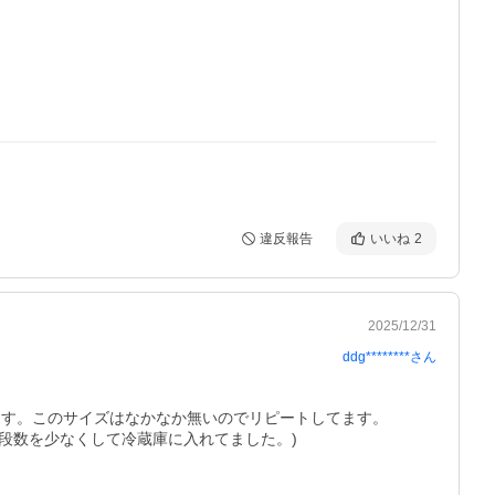
違反報告
いいね
2
2025/12/31
ddg********
さん
ます。このサイズはなかなか無いのでリピートしてます。

数を少なくして冷蔵庫に入れてました。)  
