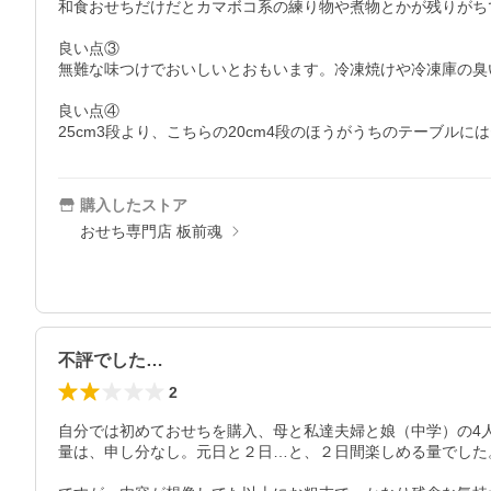
和食おせちだけだとカマボコ系の練り物や煮物とかが残りがち
良い点③

無難な味つけでおいしいとおもいます。冷凍焼けや冷凍庫の臭
良い点④

25cm3段より、こちらの20cm4段のほうがうちのテーブ
購入したストア
おせち専門店 板前魂
不評でした…
2
自分では初めておせちを購入、母と私達夫婦と娘（中学）の4人
量は、申し分なし。元日と２日…と、２日間楽しめる量でした。