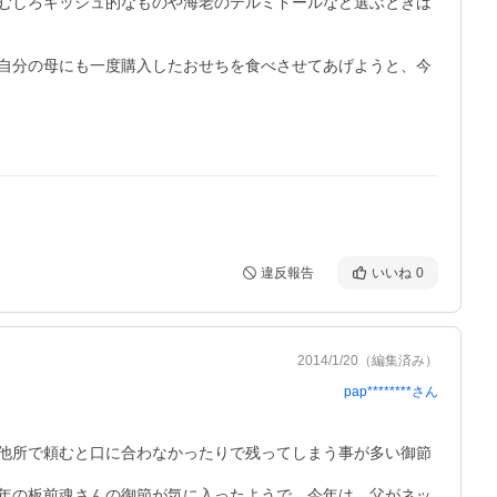
むしろキッシュ的なものや海老のテルミドールなど選ぶときは
自分の母にも一度購入したおせちを食べさせてあげようと、今
違反報告
いいね
0
2014/1/20
（編集済み）
pap********
さん
他所で頼むと口に合わなかったりで残ってしまう事が多い御節
年の板前魂さんの御節が気に入ったようで、今年は、父がネッ