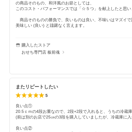
の商品そのもの、和洋風のお節としては、

このコスト・パフォーマンスでは「☆５つ」を献上したと思いま
　商品そのものの勝負で、良いものは良い、不味いはマズイで評
美味しい (良い) と躊躇なく言えます。
購入したストア
おせち専門店 板前魂
またリピートしたい
5
良い点①

20.5ｃｍの4段お重なので、2段+2段で入れると、うちの
(前は別のお店で25㎝の3段を購入していましたが、冷蔵庫に
良い点②
