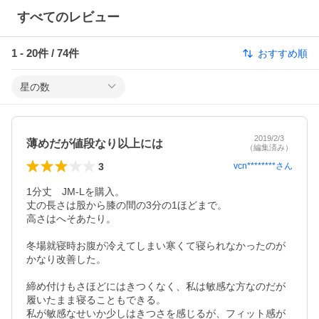
すべてのレビュー
1
-
20
件 /
74
件
おすすめ順
星の数
2019/2/3
薄めだが値段なり以上には
（編集済み）
3
vcn********
さん
1分丈　JM-Lを購入。

丈の長さは股から膝の間の3分の1ほどまで。

高さはへそあたり。

冬場就寝時お腹が冷えてしまい寒くて寝られなかったのが
かなり改善した。

締め付けもさほどにはきつくなく、私は敏感な方なのだが
履いたまま寝ることもできる。

私が敏感なせいか少しはきつさを感じるが、フィット感が