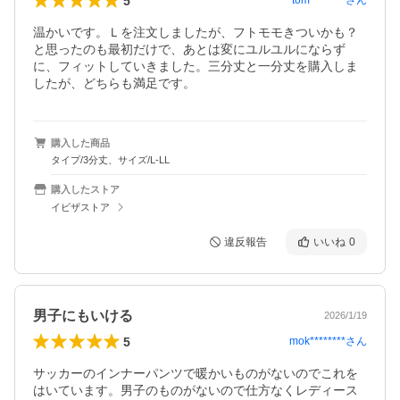
5
tom********
さん
温かいです。Ｌを注文しましたが、フトモモきついかも？
と思ったのも最初だけで、あとは変にユルユルにならず
に、フィットしていきました。三分丈と一分丈を購入しま
したが、どちらも満足です。
購入した商品
タイプ/3分丈、サイズ/L-LL
購入したストア
イビザストア
違反報告
いいね
0
男子にもいける
2026/1/19
5
mok********
さん
サッカーのインナーパンツで暖かいものがないのでこれを
はいています。男子のものがないので仕方なくレディース