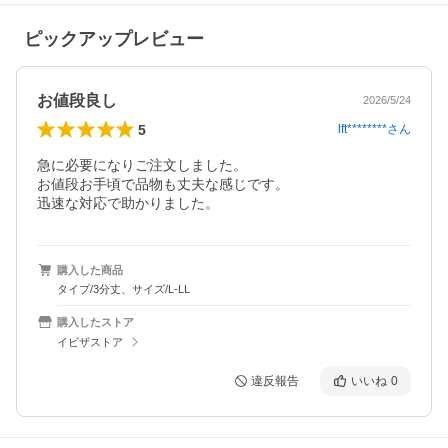
ピックアップレビュー
お値段良し
2026/5/24
5
lft********
さん
急に必要になりご注文しました。

お値段お手頃で品物も丈夫な感じです。

迅速な対応で助かりました。
購入した商品
タイプ/3分丈、サイズ/L-LL
購入したストア
イビザストア
違反報告
いいね
0