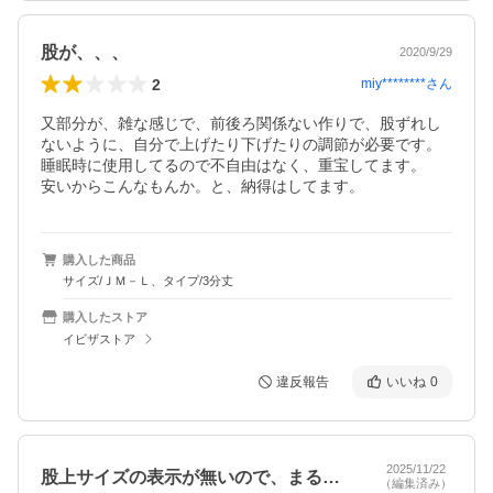
股が、、、
2020/9/29
2
miy********
さん
又部分が、雑な感じで、前後ろ関係ない作りで、股ずれし
ないように、自分で上げたり下げたりの調節が必要です。

睡眠時に使用してるので不自由はなく、重宝してます。

安いからこんなもんか。と、納得はしてます。
購入した商品
サイズ/ＪＭ－Ｌ、タイプ/3分丈
購入したストア
イビザストア
違反報告
いいね
0
2025/11/22
股上サイズの表示が無いので、まるで妊婦…
（編集済み）