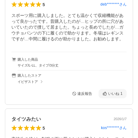
5
deb********
さん
スポーツ用に購入しました。とても温かくて収縮機能があ
って良かったです。昔購入したのが…ヒップの所に穴があ
いていたので捜して居ました。ちょっと長めでしたが…ガ
ウチョパンツの下に履くので助かります。冬場はレギンス
ですが…中間に履けるのが助かりました。お勧めします。
購入した商品
サイズ/L-LL、タイプ/3分丈
購入したストア
イビザストア
違反報告
いいね
1
タイツみたい
2026/1/7
5
kos********
さん