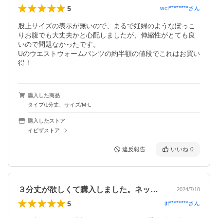
5
wct********
さん
股上サイズの表示が無いので、まるで妊婦のようなぽっこ
りお腹でも大丈夫かと心配しましたが、伸縮性がとても良
いので問題なかったです。

Uのウエストウォームパンツの約半額の値段でこれはお買い
得！
購入した商品
タイプ/1分丈、サイズ/M-L
購入したストア
イビザストア
違反報告
いいね
0
３分丈が欲しくて購入しました。ネットは…
2024/7/10
5
jit********
さん