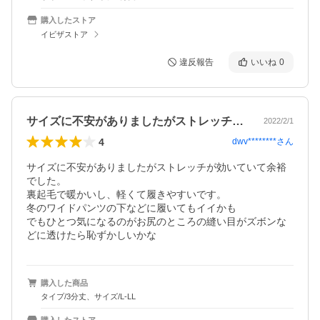
購入したストア
イビザストア
違反報告
いいね
0
サイズに不安がありましたがストレッチが…
2022/2/1
4
dwv********
さん
サイズに不安がありましたがストレッチが効いていて余裕
でした。

裏起毛で暖かいし、軽くて履きやすいです。

冬のワイドパンツの下などに履いてもイイかも

でもひとつ気になるのがお尻のところの縫い目がズボンな
どに透けたら恥ずかしいかな
購入した商品
タイプ/3分丈、サイズ/L-LL
購入したストア