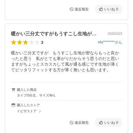
違反報告
いいね
0
暖かい三分丈ですがもうすこし生地が密な…
2026/2/23
3
nlo********
さん
暖かい三分丈ですが　もうすこし生地が密ならもっと良か
ったと思う　私がとても寒がりだからそう思うのだと思い
ますがちょっとスカスカして風が通る感じです生地が薄く
てピッタリフィットする方が寒く無いとも思います。
購入した商品
タイプ/3分丈、サイズ/M-L
購入したストア
イビザストア
違反報告
いいね
0