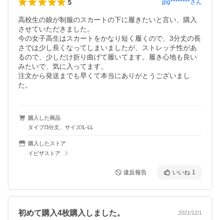
5
jpg********
さん
高校生の娘が制服のスカートの下に履きたいと言い、購入
させていただきました。

今の女子高生はスカートをかなり短く履くので、3分丈の長
さでは少し長くなってしまいましたが、ストレッチ性があ
るので、少しだけ折り曲げて履いてます。履き心地も良い
みたいで、気に入ってます。

注文から発送までも早くて本当にありがとうございまし
た。
購入した商品
タイプ/3分丈、サイズ/L-LL
購入したストア
イビザストア
違反報告
いいね
1
初めて購入4枚購入しました。
2021/12/1