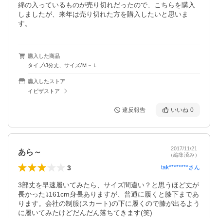
綿の入っているものが売り切れだったので、こちらを購入
しましたが、来年は売り切れた方を購入したいと思いま
す。
購入した商品
タイプ/3分丈、サイズ/Ｍ－Ｌ
購入したストア
イビザストア
違反報告
いいね
0
2017/11/21
あら～
（編集済み）
3
tak********
さん
3部丈を早速履いてみたら、サイズ間違い？と思うほど丈が
長かった⤵161cm身長ありますが、普通に履くと膝下まであ
ります。会社の制服(スカート)の下に履くので膝が出るよう
に履いてみたけどだんだん落ちてきます(笑)
