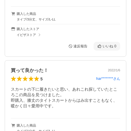
購入した商品
タイプ/3分丈、サイズ/L-LL
購入したストア
イビザストア
違反報告
いいね
0
買って良かった！
2022/1/6
5
har********
さん
スカートの下に履きたいと思い、あれこれ探していたとこ
ろこの商品を見つけました。

即購入、膝丈のタイトスカートからはみ出すこともなく、
暖かく日々愛用中です。
購入した商品