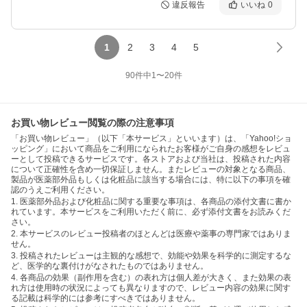
違反報告
いいね
0
1
2
3
4
5
90
件中
1
〜
20
件
お買い物レビュー閲覧の際の注意事項
「お買い物レビュー」（以下「本サービス」といいます）は、「Yahoo!ショ
ッピング」において商品をご利用になられたお客様がご自身の感想をレビュ
ーとして投稿できるサービスです。各ストアおよび当社は、投稿された内容
について正確性を含め一切保証しません。またレビューの対象となる商品、
製品が医薬部外品もしくは化粧品に該当する場合には、特に以下の事項を確
認のうえご利用ください。
1. 医薬部外品および化粧品に関する重要な事項は、各商品の添付文書に書か
れています。本サービスをご利用いただく前に、必ず添付文書をお読みくだ
さい。
2. 本サービスのレビュー投稿者のほとんどは医療や薬事の専門家ではありま
せん。
3. 投稿されたレビューは主観的な感想で、効能や効果を科学的に測定するな
ど、医学的な裏付けがなされたものではありません。
4. 各商品の効果（副作用を含む）の表れ方は個人差が大きく、また効果の表
れ方は使用時の状況によっても異なりますので、レビュー内容の効果に関す
る記載は科学的には参考にすべきではありません。