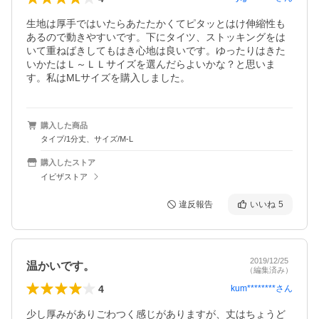
生地は厚手ではいたらあたたかくてピタッとはけ伸縮性も
あるので動きやすいです。下にタイツ、ストッキングをは
いて重ねばきしてもはき心地は良いです。ゆったりはきた
いかたはＬ～ＬＬサイズを選んだらよいかな？と思いま
す。私はMLサイズを購入しました。
購入した商品
タイプ/1分丈、サイズ/M-L
購入したストア
イビザストア
違反報告
いいね
5
2019/12/25
温かいです。
（編集済み）
4
kum********
さん
少し厚みがありごわつく感じがありますが、丈はちょうど