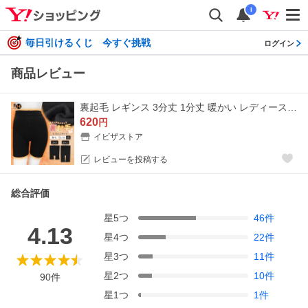
i
毎日引けるくじ 今すぐ挑戦
ログイン
商品レビュー
裏起毛 レギンス 3分丈 1分丈 暖かい レディース 冬用 大きいサイズ スパッツ インナーパンツ スカートパンツ 防寒 あったか 学生 ハーフ iLegH *1*2-2t*y3-3t
620
円
イビザストア
レビューを投稿する
総合評価
星
5
つ
46
件
4.13
星
4
つ
22
件
星
3
つ
11
件
星
2
つ
10
件
90
件
星
1
つ
1
件