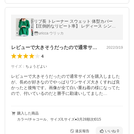
リブ長 トレーナー スウェット 体型カバー
【圧倒的なリピート率】 レディース シンプ
ル 春 秋 長袖 黒 白 トップス ^t015^
uricca ウリッカ
レビューで大きそうだったので通常サイズ…
2022/3/19
4
サイズ
：
ちょうどよい
レビューで大きそうだったので通常サイズを購入しました
が、長めが好きなのでやっぱりワンサイズ大きくすれば良
かったと後悔です。画像が全て白い重ね着の様になってた
ので、付いているのだと勝手に勘違いしてました…
購入した商品
カラー/チャコール、サイズ/Lサイズ●3月28順次t015
違反報告
いいね
0