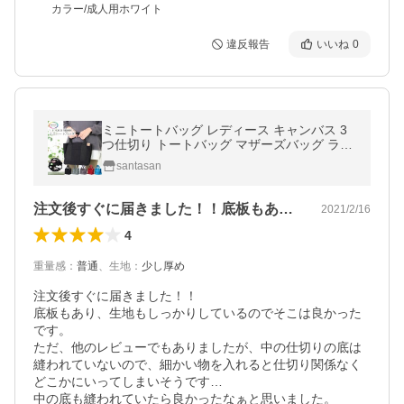
カラー/成人用ホワイト
違反報告
いいね
0
ミニトートバッグ レディース キャンバス 3
つ仕切り トートバッグ マザーズバッグ ラン
チバッグ ミニ トート かわいい シンプル お
santasan
しゃれ 無地 収納 ポケット
注文後すぐに届きました！！底板もあり、…
2021/2/16
4
重量感
：
普通
、
生地
：
少し厚め
注文後すぐに届きました！！

底板もあり、生地もしっかりしているのでそこは良かった
です。

ただ、他のレビューでもありましたが、中の仕切りの底は
縫われていないので、細かい物を入れると仕切り関係なく
どこかにいってしまいそうです…

中の底も縫われていたら良かったなぁと思いました。