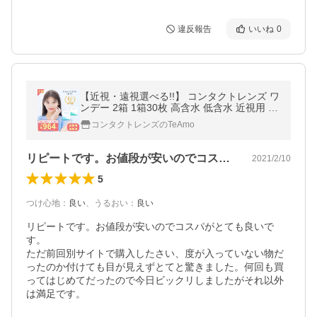
違反報告
いいね
0
【近視・遠視選べる!!】 コンタクトレンズ ワ
ンデー 2箱 1箱30枚 高含水 低含水 近視用 遠
視用 UVカット・うるおい成分 コンタクト T
コンタクトレンズのTeAmo
eAmo CLEAR 1DAY ティアモ
リピートです。お値段が安いのでコスパが…
2021/2/10
5
つけ心地
：
良い
、
うるおい
：
良い
リピートです。お値段が安いのでコスパがとても良いで
す。

ただ前回別サイトで購入したさい、度が入っていない物だ
ったのか付けても目が見えずとてと驚きました。何回も買
ってはじめてだったので今日ビックリしましたがそれ以外
は満足です。