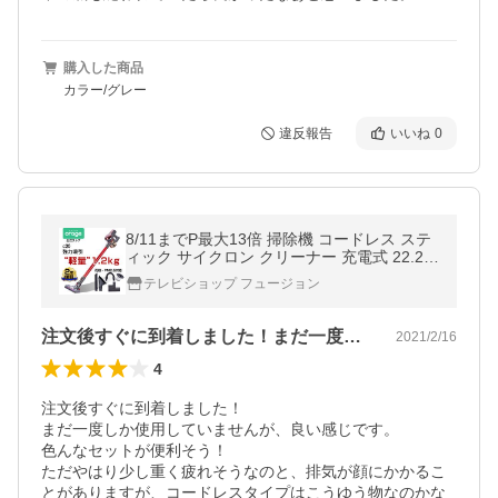
購入した商品
カラー/グレー
違反報告
いいね
0
8/11までP最大13倍 掃除機 コードレス ステ
ィック サイクロン クリーナー 充電式 22.2V
吸引力の強い掃除機 Orage C20 pro プレゼ
テレビショップ フュージョン
ント
注文後すぐに到着しました！まだ一度しか…
2021/2/16
4
注文後すぐに到着しました！

まだ一度しか使用していませんが、良い感じです。

色んなセットが便利そう！

ただやはり少し重く疲れそうなのと、排気が顔にかかるこ
とがありますが、コードレスタイプはこうゆう物なのかな