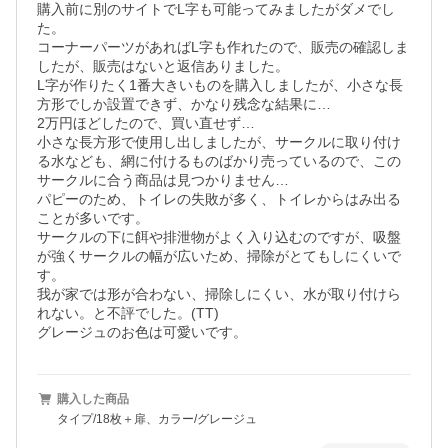
購入前に別のサイトでL字も可能ってみましたがダメでし
た。

コーナーパーツがあればL字も作れたので、販売の確認しま
したが、販売はないと返信ありました。

L字が作りたく1番大きいものを購入しましたが、小さな長
方形でしか設置できず、かなり残念な結果に…

2万円ほどしたので、買い直せず…

小さな長方形で使用し出しましたが、サークルに取り付け
る水なども、網に付けるものばかり売っているので、この
サークルに合う商品は見つかりません…

パピーのため、トイレの失敗が多く、トイレからはみ出る
ことが多いです。

サークルの下に餌や排泄物がよく入り込むのですが、吸盤
が強くサークルの幅が広いため、掃除がとてもしにくいで
す。

我が家では形が合わない、掃除しにくい、水が取り付けら
れない。と不評でした。(TT)

グレージュのお色は可愛いです。
購入した商品
タイプ/18枚＋扉、カラー/グレージュ