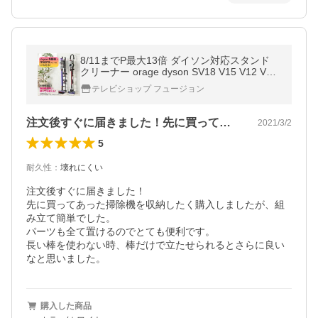
8/11までP最大13倍 ダイソン対応スタンド
クリーナー orage dyson SV18 V15 V12 V11
V10 V8 V7 V6 slim スリム 収納スタンド コ
テレビショップ フュージョン
ードレス掃除機 マキタ 対応
注文後すぐに届きました！先に買ってあっ…
2021/3/2
5
耐久性
：
壊れにくい
注文後すぐに届きました！

先に買ってあった掃除機を収納したく購入しましたが、組
み立て簡単でした。

パーツも全て置けるのでとても便利です。

長い棒を使わない時、棒だけで立たせられるとさらに良い
なと思いました。
購入した商品