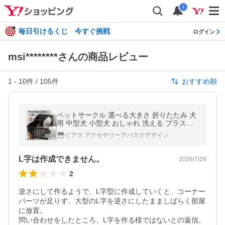
i
毎日引けるくじ 今すぐ挑戦
ログイン
msi********さんの商品レビュー
1
-
10
件 /
105
件
おすすめ順
ペットサークル 選べる大きさ 折りたたみ 犬
用 中型犬 小型犬 おしゃれ 洗える プラスチ
ック製 ペットケージ 犬 60cm ドア
ピアス アクセサリーアバスクデザイン
L字は作成できません。
2026/7/29
2
逆さにして作るようで、L字型に作成していくと、コーナー
パーツが足りず、大型のL字を逆さにしたまましばらく部屋
に放置。

問い合わせをしたところ、L字を作る様ではないとの返信。
