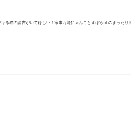
デキる猫の諭吉がいてほしい！家事万能にゃんことずぼらoLのまったり