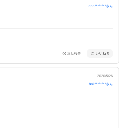
eno********
さん
違反報告
いいね
0
2020/5/26
bak********
さん