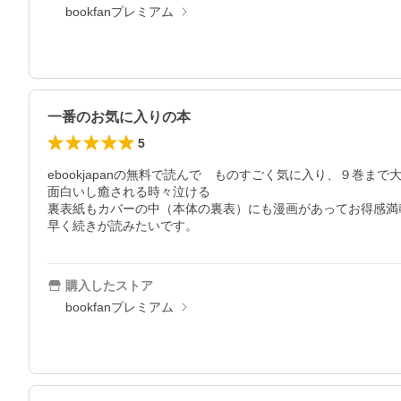
bookfanプレミアム
一番のお気に入りの本
5
ebookjapanの無料で読んで　ものすごく気に入り、９巻まで大
面白いし癒される時々泣ける

裏表紙もカバーの中（本体の裏表）にも漫画があってお得感満載
早く続きが読みたいです。
購入したストア
bookfanプレミアム