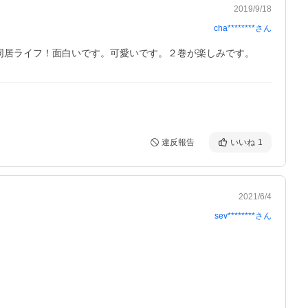
2019/9/18
cha********
さん
同居ライフ！面白いです。可愛いです。２巻が楽しみです。
違反報告
いいね
1
2021/6/4
sev********
さん