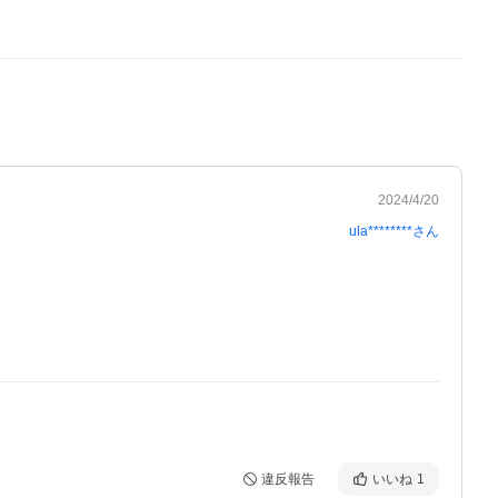
2024/4/20
ula********
さん
違反報告
いいね
1