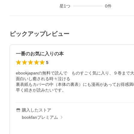
星
1
つ
0
件
ピックアップレビュー
一番のお気に入りの本
5
ebookjapanの無料で読んで　ものすごく気に入り、９巻まで大
面白いし癒される時々泣ける

裏表紙もカバーの中（本体の裏表）にも漫画があってお得感満載
早く続きが読みたいです。
購入したストア
bookfanプレミアム