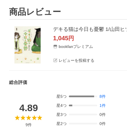
商品レビュー
デキる猫は今日も憂鬱 1/山田ヒ
1,045
円
bookfanプレミアム
レビューを投稿する
総合評価
星
5
つ
8
件
4.89
星
4
つ
1
件
星
3
つ
0
件
星
2
つ
0
件
9
件