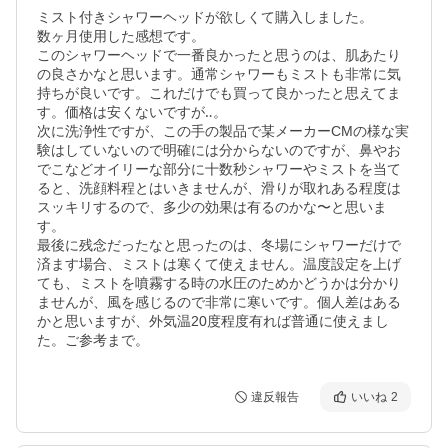
ミスト付きシャワーヘッドが欲しくて購入しました。

数ヶ月使用した感想です。

このシャワーヘッドで一番良かったと思うのは、肌あたり
の良さかなと思います。通常シャワーもミストも非常に気
持ちが良いです。これだけでも買って良かったと思えてま
す。価格は安くないですが‥。

次に洗浄性ですが、この手の製品で某メーカーCMの様な実
験はしていないので明確には分からないのですが、鼻やお
でこなどオイリーな部分に十数秒シャワーやミストを当て
ると、洗顔料程とはいきませんが、滑りが取れある程度は
スッキリするので、多少の効果は有るのかな〜と思いま
す。

最後に残念だったなと思ったのは、冬場にシャワーだけで
済ます場合、ミストは寒くて使えません。温度設定を上げ
ても、ミストを噴霧する時の水圧のためかどうかは分かり
ませんが、風を感じるので非常に寒いです。個人差はある
かと思いますが、外気温20度程度有れば普通に使えまし
た。ご参考まで。
違反報告
いいね
2