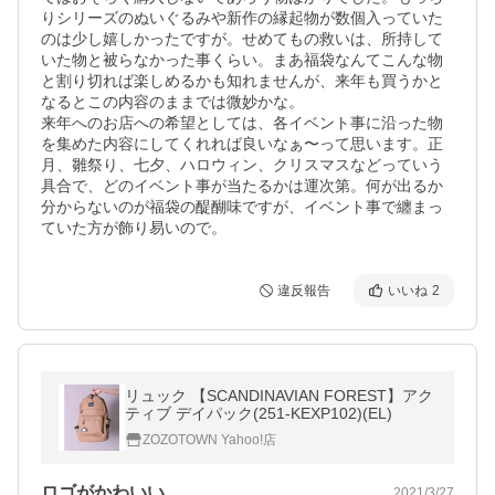
りシリーズのぬいぐるみや新作の縁起物が数個入っていた
のは少し嬉しかったですが。せめてもの救いは、所持して
いた物と被らなかった事くらい。まあ福袋なんてこんな物
と割り切れば楽しめるかも知れませんが、来年も買うかと
なるとこの内容のままでは微妙かな。

来年へのお店への希望としては、各イベント事に沿った物
を集めた内容にしてくれれば良いなぁ〜って思います。正
月、雛祭り、七夕、ハロウィン、クリスマスなどっていう
具合で、どのイベント事が当たるかは運次第。何が出るか
分からないのが福袋の醍醐味ですが、イベント事で纏まっ
ていた方が飾り易いので。
違反報告
いいね
2
リュック 【SCANDINAVIAN FOREST】アク
ティブ デイパック(251-KEXP102)(EL)
ZOZOTOWN Yahoo!店
ロゴがかわいい
2021/3/27