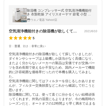
除湿機 コンプレッサー式 空気清浄機機能付
き 衣類乾燥 アイリスオーヤマ 節電 小型 コ
ンパクト 一人暮らし 寝室 PD-A140-W
ウエノ電器 Yahoo!店
空気清浄機能付きの除湿機が欲しくて探し…
2021/6/10
5
音
：
普通
、
効き
：
非常に良い
空気清浄機能付きの除湿機が欲しくて探していましたが、
ダイキンやシャープは上級機しか該当がなく高価になり、
またよく分からないメーカーの製品は安価ですが交換パー
ツを含め長期で使えるか不安なため、国内メーカーで機能
的に許容範囲な価格帯だったので本機を購入してみまし
た。

空気清浄機能に関してはフィルターを信じるしかありませ
んが、フィルター交換頻度などこれから確認して行こうと
思います。

除湿機能に関しては、使って直ぐに分かるくらい結構頑張
ってくれます。外気の湿度にもよりますが、今の梅雨時の
シーズンだと、オートオフの12時間より早く満水で止まる