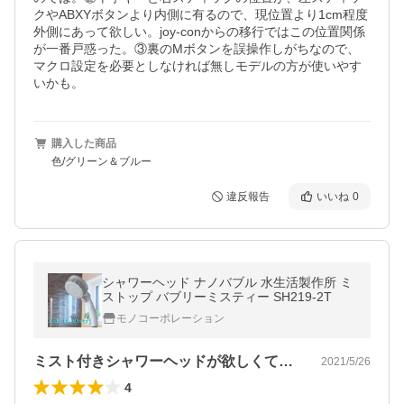
クやABXYボタンより内側に有るので、現位置より1cm程度
外側にあって欲しい。joy-conからの移行ではこの位置関係
が一番戸惑った。③裏のMボタンを誤操作しがちなので、
マクロ設定を必要としなければ無しモデルの方が使いやす
いかも。
購入した商品
色/グリーン＆ブルー
違反報告
いいね
0
シャワーヘッド ナノバブル 水生活製作所 ミ
ストップ バブリーミスティー SH219-2T
モノコーポレーション
ミスト付きシャワーヘッドが欲しくて購入…
2021/5/26
4