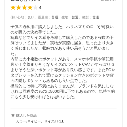
4
使い心地
：
良い
、
重量感
：
普通
、
生地
：
普通
、
縫製
：
普通
子供の通学用に購入しました。ハリネズミのロゴが可愛い
のが購入の決め手でした。

写真などでサイズ感を考慮して購入したのである程度の予
測はついてましたが、実物が実際に届き、思ったより大き
く感じましたが、収納力があり使い易そうだと思いまし
た。

内部に大小複数のポケットがあり、スマホや手帳や筆記用
具が丁度収まりそうなサイズのポケットやA4がすっぽり収
まりそうな深いポケット等があり良い感じです。またPCや
タブレットを入れて置けるクッション付きのポケットや背
面の隠しポケットもあるのも良い点でした。

機能的には特に不満はありませんが、ブランドを気にしな
ければ同程度のものは5000円以下でもあるので、気持ち的
にもう少し安ければとは思いました。
購入した商品
カラー/ネイビー、サイズ/FREE