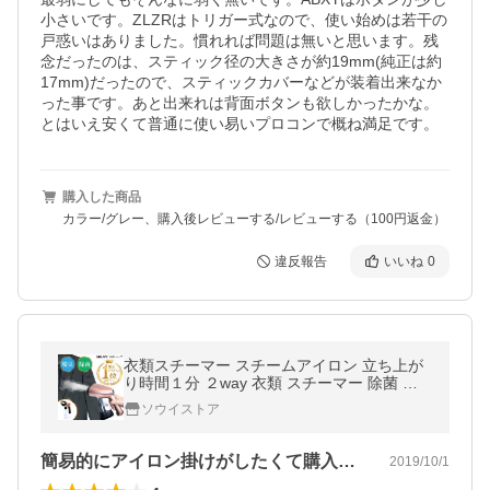
小さいです。ZLZRはトリガー式なので、使い始めは若干の
戸惑いはありました。慣れれば問題は無いと思います。残
念だったのは、スティック径の大きさが約19mm(純正は約
17mm)だったので、スティックカバーなどが装着出来なか
った事です。あと出来れは背面ボタンも欲しかったかな。

とはいえ安くて普通に使い易いプロコンで概ね満足です。
購入した商品
カラー/グレー、購入後レビューする/レビューする（100円返金）
違反報告
いいね
0
衣類スチーマー スチームアイロン 立ち上が
り時間１分 ２way 衣類 スチーマー 除菌 消
臭
ソウイストア
簡易的にアイロン掛けがしたくて購入を検…
2019/10/1