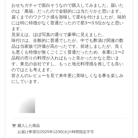
おせちガチャで面白そうなので購入してみました。届いた
のは「萬福」だったので金額的には当たりかと思います。
届くまでのワクワク感を加味して星4を付けましたが、味的
には特に特徴がなく普通だったので星3〜3.5位かなと思い
ます。

見栄えは、ほぼ写真の通りで豪華に見えました。

味付けは、全般的に普通でしたが、中でも酢漬け関連の数
品は当家族で評価が高かったです。前述しましたが、良く
も悪くも特徴が無くごくごく普通だったため、各重に1〜2
品程の売りの料理が入ればもっと良かったかなと思いま
す。東北の会社ですし、もっと地元料理感を推しても良い
のではとも考えます。

皆さんのレビューを見て来年更に美味しくなる事を楽しみ
にしています。
購入した商品
お届け希望日/2025年12/30(火)※時間指定不可