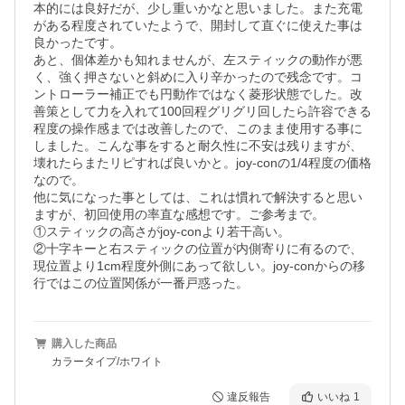
本的には良好だが、少し重いかなと思いました。また充電
がある程度されていたようで、開封して直ぐに使えた事は
良かったです。

あと、個体差かも知れませんが、左スティックの動作が悪
く、強く押さないと斜めに入り辛かったので残念です。コ
ントローラー補正でも円動作ではなく菱形状態でした。改
善策として力を入れて100回程グリグリ回したら許容できる
程度の操作感までは改善したので、このまま使用する事に
しました。こんな事をすると耐久性に不安は残りますが、
壊れたらまたリピすれば良いかと。joy-conの1/4程度の価格
なので。

他に気になった事としては、これは慣れで解決すると思い
ますが、初回使用の率直な感想です。ご参考まで。

①スティックの高さがjoy-conより若干高い。

②十字キーと右スティックの位置が内側寄りに有るので、
現位置より1cm程度外側にあって欲しい。joy-conからの移
行ではこの位置関係が一番戸惑った。
購入した商品
カラータイプ/ホワイト
違反報告
いいね
1