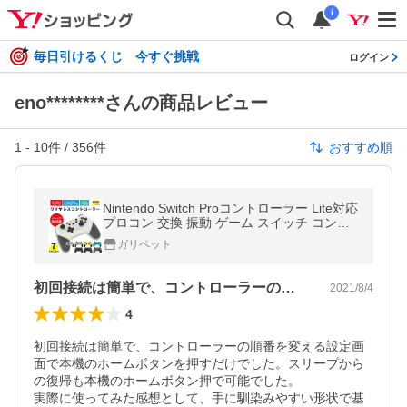
i
毎日引けるくじ 今すぐ挑戦
ログイン
eno********さんの商品レビュー
1
-
10
件 /
356
件
おすすめ順
Nintendo Switch Proコントローラー Lite対応
プロコン 交換 振動 ゲーム スイッチ コント
ローラー PC対応 ワイヤレス ジャイロセン
ガリペット
サー TURBO機能
初回接続は簡単で、コントローラーの順番…
2021/8/4
4
初回接続は簡単で、コントローラーの順番を変える設定画
面で本機のホームボタンを押すだけでした。スリープから
の復帰も本機のホームボタン押で可能でした。

実際に使ってみた感想として、手に馴染みやすい形状で基