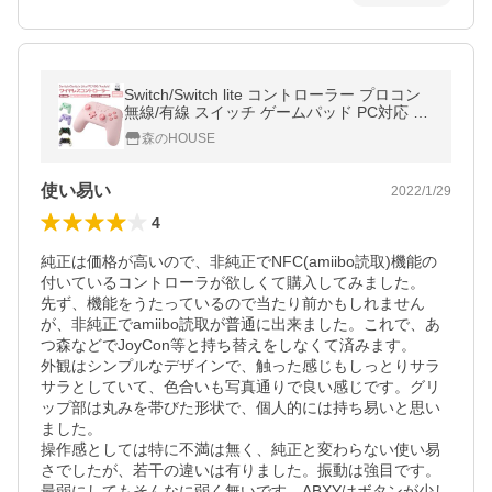
Switch/Switch lite コントローラー プロコン
無線/有線 スイッチ ゲームパッド PC対応 6
軸 ジャイロセンサー ゲーム用品 switch pro
森のHOUSE
プレゼント
使い易い
2022/1/29
4
純正は価格が高いので、非純正でNFC(amiibo読取)機能の
付いているコントローラが欲しくて購入してみました。

先ず、機能をうたっているので当たり前かもしれません
が、非純正でamiibo読取が普通に出来ました。これで、あ
つ森などでJoyCon等と持ち替えをしなくて済みます。

外観はシンプルなデザインで、触った感じもしっとりサラ
サラとしていて、色合いも写真通りで良い感じです。グリ
ップ部は丸みを帯びた形状で、個人的には持ち易いと思い
ました。

操作感としては特に不満は無く、純正と変わらない使い易
さでしたが、若干の違いは有りました。振動は強目です。
最弱にしてもそんなに弱く無いです。ABXYはボタンが少し