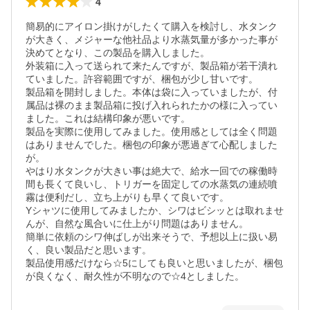
4
簡易的にアイロン掛けがしたくて購入を検討し、水タンク
が大きく、メジャーな他社品より水蒸気量が多かった事が
決めてとなり、この製品を購入しました。

外装箱に入って送られて来たんですが、製品箱が若干潰れ
ていました。許容範囲ですが、梱包が少し甘いです。

製品箱を開封しました。本体は袋に入っていましたが、付
属品は裸のまま製品箱に投げ入れられたかの様に入ってい
ました。これは結構印象が悪いです。

製品を実際に使用してみました。使用感としては全く問題
はありませんでした。梱包の印象が悪過ぎて心配しました
が。

やはり水タンクが大きい事は絶大で、給水一回での稼働時
間も長くて良いし、トリガーを固定しての水蒸気の連続噴
霧は便利だし、立ち上がりも早くて良いです。

Yシャツに使用してみましたか、シワはビシッとは取れませ
んが、自然な風合いに仕上がり問題はありません。

簡単に依頼のシワ伸ばしが出来そうで、予想以上に扱い易
く、良い製品だと思います。

製品使用感だけなら☆5にしても良いと思いましたが、梱包
が良くなく、耐久性が不明なので☆4としました。