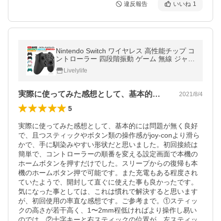
違反報告
いいね
1
Nintendo Switch ワイヤレス 高性能チップ コ
ントローラー 四段階振動 ゲーム 無線 ジャイ
ロセンサー TURBO バッテリー キャプチャ
Livelylife
ー プレゼント
実際に使ってみた感想として、基本的には…
2021/8/4
5
実際に使ってみた感想として、基本的には問題が無く良好
で、且つスティックやボタン類の操作感がjoy-conより滑ら
かで、手に馴染みやすい形状だと思いました。初回接続は
簡単で、コントローラーの順番を変える設定画面で本機の
ホームボタンを押すだけでした。スリープからの復帰も本
機のホームボタン押で可能です。また充電もある程度され
ていたようで、開封して直ぐに使えた事も良かったです。

気になった事としては、これは慣れで解決すると思います
が、初回使用の率直な感想です。ご参考まで。①スティッ
クの高さが若干高く、1〜2mm程低ければより操作し易い
のでは。②十字キーと右スティックの位置が、左スティッ