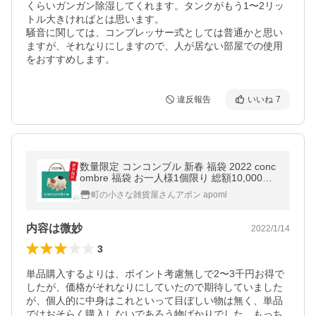
くらいガンガン除湿してくれます。タンクがもう1〜2リッ
トル大きければとは思います。

騒音に関しては、コンプレッサー式としては普通かと思い
ますが、それなりにしますので、人が居ない部屋での使用
をおすすめします。
違反報告
いいね
7
数量限定 コンコンブル 新春 福袋 2022 conc
ombre 福袋 お一人様1個限り 総額10,000円
以上 デコレ 福袋 DECOLE
町の小さな雑貨屋さんアポン apoml
内容は微妙
2022/1/14
3
単品購入するよりは、ポイント考慮無しで2〜3千円お得で
したが、価格がそれなりにしていたので期待していました
が、個人的に中身はこれといって目ぼしい物は無く、単品
ではおそらく購入しないであろう物ばかりでした。もっち