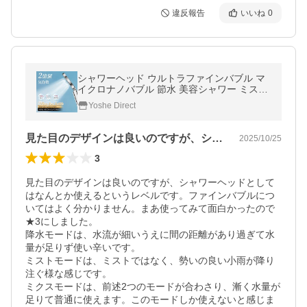
違反報告
いいね
0
シャワーヘッド ウルトラファインバブル マ
イクロナノバブル 節水 美容シャワー ミスト
ギフト 除去 低水圧 毛穴 保湿美肌 汚れ
Yoshe Direct
見た目のデザインは良いのですが、シャワ…
2025/10/25
3
見た目のデザインは良いのですが、シャワーヘッドとして
はなんとか使えるというレベルです。ファインバブルにつ
いてはよく分かりません。まあ使ってみて面白かったので
★3にしました。

降水モードは、水流が細いうえに間の距離があり過ぎて水
量が足りず使い辛いです。

ミストモードは、ミストではなく、勢いの良い小雨が降り
注ぐ様な感じです。

ミクスモードは、前述2つのモードが合わさり、漸く水量が
足りて普通に使えます。このモードしか使えないと感じま