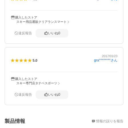
購入したストア
スキー用品通販クリアランスマート
違反報告
いいね
0
2017/01/23
gra********
さん
5.0
購入したストア
スキー専門店タナベスポーツ
違反報告
いいね
0
概要
製品情報
情報の誤りを報告