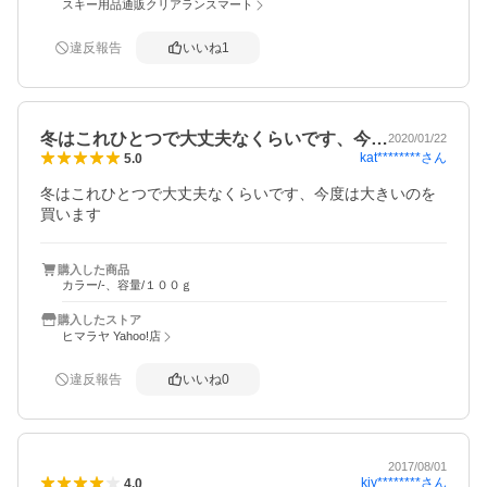
スキー用品通販クリアランスマート
違反報告
いいね
1
冬はこれひとつで大丈夫なくらいです、今…
2020/01/22
kat********
さん
5.0
冬はこれひとつで大丈夫なくらいです、今度は大きいのを
買います
購入した商品
カラー/-、容量/１００ｇ
購入したストア
ヒマラヤ Yahoo!店
違反報告
いいね
0
2017/08/01
kiy********
さん
4.0