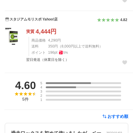
スタジアムモリスポ Yahoo!店
4.82
4,444
円
実質
商品価格
4,290
円
送料
350
円
（
8,000
円以上で送料無料）
ポイント
196
pt
5
%
翌日発送（休業日を除く）
レビュー
4.60
5
4
3
2
5
件
1
おすすめ順