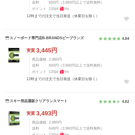
送料
600
円
（
3,980
円以上で送料無料）
ポイント
135
pt
5
%
12時までの注文で当日発送（休業日を除く）
スノーボード専門店B-BRANDSビーブランズ
4.84
3,445
円
実質
商品価格
2,980
円
送料
600
円
（
3,980
円以上で送料無料）
ポイント
135
pt
5
%
12時までの注文で当日発送（休業日を除く）
スキー用品通販クリアランスマート
4.62
3,493
円
実質
商品価格
2,980
円
送料
648
円
（
3,980
円以上で送料無料）
ポイント
135
pt
5
%