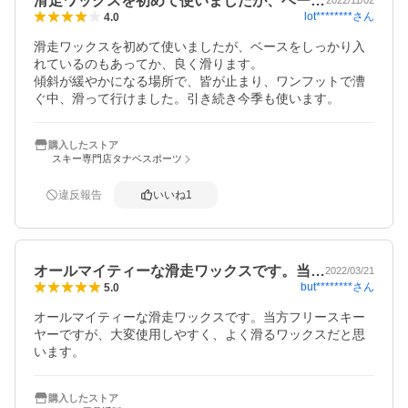
滑走ワックスを初めて使いましたが、ベー…
2022/11/02
lot********
さん
4.0
滑走ワックスを初めて使いましたが、ベースをしっかり入
れているのもあってか、良く滑ります。

傾斜が緩やかになる場所で、皆が止まり、ワンフットで漕
ぐ中、滑って行けました。引き続き今季も使います。
購入したストア
スキー専門店タナベスポーツ
違反報告
いいね
1
オールマイティーな滑走ワックスです。当…
2022/03/21
but********
さん
5.0
オールマイティーな滑走ワックスです。当方フリースキー
ヤーですが、大変使用しやすく、よく滑るワックスだと思
います。
購入したストア