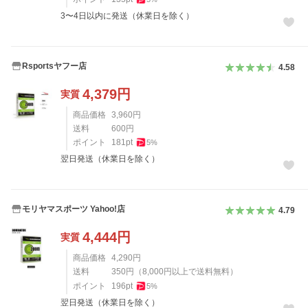
3〜4日以内に発送（休業日を除く）
Rsportsヤフー店
4.58
4,379
円
実質
商品価格
3,960
円
送料
600
円
ポイント
181
pt
5
%
翌日発送（休業日を除く）
モリヤマスポーツ Yahoo!店
4.79
4,444
円
実質
商品価格
4,290
円
送料
350
円
（
8,000
円以上で送料無料）
ポイント
196
pt
5
%
翌日発送（休業日を除く）