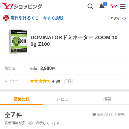
i
毎日引けるくじ 今すぐ挑戦
ログイン
DOMINATORドミネーター ZOOM 10
0g Z100
2,980
最安値
新品：
円
（
5
件
）
レビュー
4.60
レビュー
概要
価格比較
価格比較
7
全
件
情報の誤りを報告
表示価格が安い順に表示しています