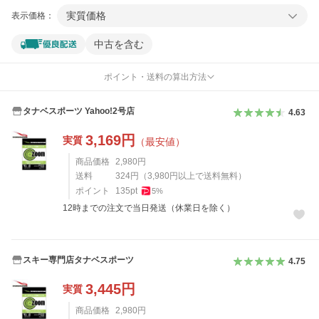
実質価格
表示価格：
中古を含む
ポイント・送料の算出方法
タナベスポーツ Yahoo!2号店
4.63
3,169
円
実質
（最安値）
商品価格
2,980
円
送料
324
円
（
3,980
円以上で送料無料）
ポイント
135
pt
5
%
12時までの注文で当日発送（休業日を除く）
スキー専門店タナベスポーツ
4.75
3,445
円
実質
商品価格
2,980
円