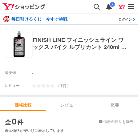
i
毎日引けるくじ 今すぐ挑戦
ログイン
FINISH LINE フィニッシュライン ワ
ックス バイク ルブリカント 240ml ボ
トル 自転車
-
最安値
（
1
件
）
レビュー
レビュー
概要
価格比較
価格比較
0
全
件
情報の誤りを報告
表示価格が安い順に表示しています