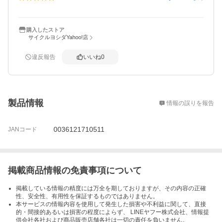
購入したストア
サイクルヨシダYahoo!店
違反報告
いいね
0
概要
製品情報
情報の誤りを報告
0036121710511
JANコード
掲載商品情報の免責事項について
掲載している情報の精度には万全を期しておりますが、その内容の正確
性、安全性、有用性を保証するものではありません。
本サービスの情報内容を使用して発生した損害や不利益に関して、直接
的・間接的あるいは損害の程度によらず、 LINEヤフー株式会社、情報提
供会社各社および商品販売店舗各社は一切の責任を負いません。