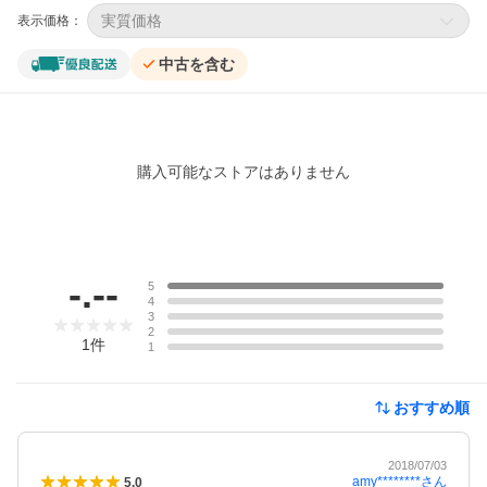
実質価格
表示価格：
中古を含む
購入可能なストアはありません
レビュー
-.--
5
4
3
2
1
件
1
おすすめ順
2018/07/03
amy********
さん
5.0