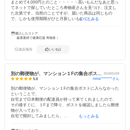
まとめて4,000円とのこと・・・・・高いもんだなあと思っ
てネットで探していたところ寿物産さんを見つけ、注文し
た次第です。当然のことですが、届いた商品は同じもの
で、しかも使用期限がひと月新しいものでした。母の使用
もっとみる
も問題なさそうですし、今後はお世話になろうと思ってい
ます。
購入したストア
厳選素材で健康応援 寿物産
違反報告
いいね
1
別の郵便物が、マンション１Fの集合ポス…
2018/01/09
mma********
さん
5.0
別の郵便物が、マンション１Fの集合ポストに入らなかった
ということで、

自宅まで日本郵便の配達員が持って来てくれましたので、

その後すぐに、１Fまで降り、ポストを確認しましたら郵便
物が入っており、

自宅で開封してみましたら、

もっとみる
その内の一つに今回注文分の商品があり、

２０２０年９月まで持つ電池が５パック、
