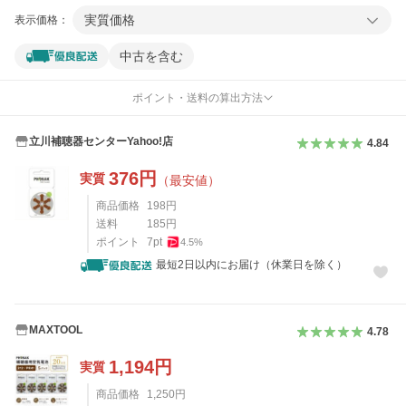
実質価格
表示価格：
中古を含む
ポイント・送料の算出方法
立川補聴器センターYahoo!店
4.84
376
円
実質
（最安値）
商品価格
198
円
送料
185
円
ポイント
7
pt
4.5
%
最短2日以内にお届け（休業日を除く）
MAXTOOL
4.78
1,194
円
実質
商品価格
1,250
円