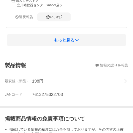
購入したストア
入っておりました。

立川補聴器センターYahoo!店
特に問題なく、母の補聴器に使えそうです。

違反報告
いいね
2
有難うございました。
もっと見る
概要
製品情報
情報の誤りを報告
198
円
最安値（新品）
7613275322703
JANコード
掲載商品情報の免責事項について
掲載している情報の精度には万全を期しておりますが、その内容の正確