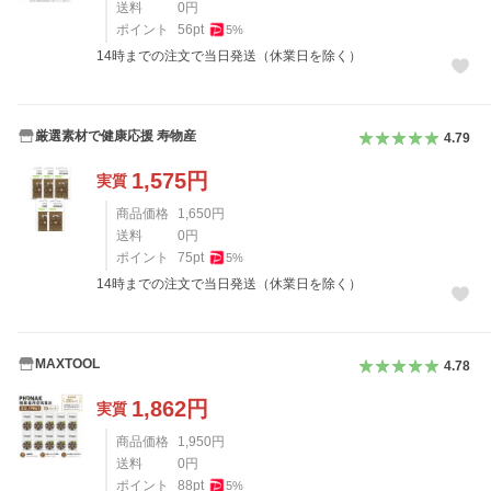
送料
0
円
ポイント
56
pt
5
%
14時までの注文で当日発送（休業日を除く）
厳選素材で健康応援 寿物産
4.79
1,575
円
実質
商品価格
1,650
円
送料
0
円
ポイント
75
pt
5
%
14時までの注文で当日発送（休業日を除く）
MAXTOOL
4.78
1,862
円
実質
商品価格
1,950
円
送料
0
円
ポイント
88
pt
5
%