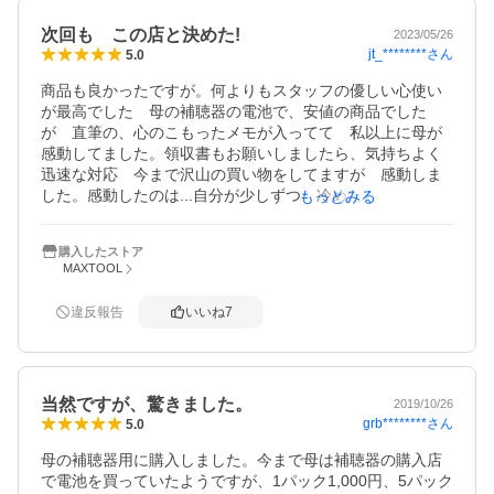
次回も この店と決めた!
2023/05/26
jt_********
さん
5.0
商品も良かったですが。何よりもスタッフの優しい心使い
が最高でした　母の補聴器の電池で、安値の商品でした
が　直筆の、心のこもったメモが入ってて　私以上に母が
感動してました。領収書もお願いしましたら、気持ちよく
迅速な対応　今まで沢山の買い物をしてますが　感動しま
した。感動したのは...自分が少しずつ　冷めた人間になっ
もっとみる
て来てるのかもと考えてます。とにかく母は次回もここで
購入やからね!と言ってます。

購入したストア
MAXTOOL
違反報告
いいね
7
当然ですが、驚きました。
2019/10/26
grb********
さん
5.0
母の補聴器用に購入しました。今まで母は補聴器の購入店
で電池を買っていたようですが、1パック1,000円、5パック