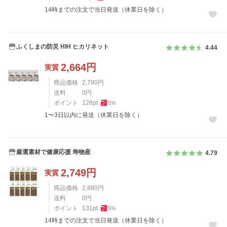
14時までの注文で当日発送（休業日を除く）
ふくしまの防災 HIH ヒカリネット
4.44
2,664
円
実質
商品価格
2,790
円
送料
0
円
ポイント
126
pt
5
%
1〜3日以内に発送（休業日を除く）
厳選素材で健康応援 寿物産
4.79
2,749
円
実質
商品価格
2,880
円
送料
0
円
ポイント
131
pt
5
%
14時までの注文で当日発送（休業日を除く）