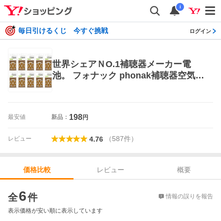
i
毎日引けるくじ 今すぐ挑戦
ログイン
世界シェアＮO.1補聴器メーカー電
池。 フォナック phonak補聴器空気電
池ＰＲ４１ (312) １０パック （６０
粒）
198
最安値
新品：
円
（
587
件
）
レビュー
4.76
レビュー
概要
価格比較
価格比較
6
全
件
情報の誤りを報告
表示価格が安い順に表示しています