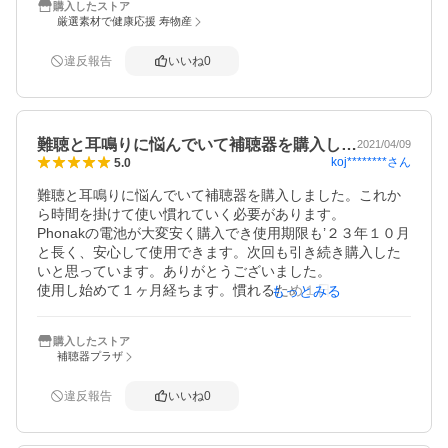
購入したストア
なかっただけで見つかりました。
厳選素材で健康応援 寿物産
違反報告
いいね
0
難聴と耳鳴りに悩んでいて補聴器を購入し…
2021/04/09
koj********
さん
5.0
難聴と耳鳴りに悩んでいて補聴器を購入しました。これか
ら時間を掛けて使い慣れていく必要があります。

Phonakの電池が大変安く購入でき使用期限も’２３年１０月
と長く、安心して使用できます。次回も引き続き購入した
いと思っています。ありがとうございました。

使用し始めて１ヶ月経ちます。慣れるため１日5～6時間装
もっとみる
着していますが電池寿命が10～１２日と比較的長く電池交
換の手間が苦にならず使っています。
購入したストア
補聴器プラザ
違反報告
いいね
0