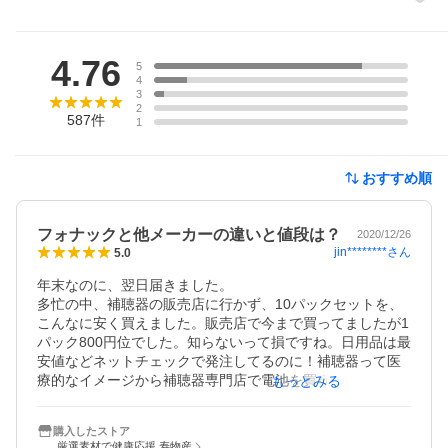
レビュー
4.76
5
4
3
2
587
件
1
おすすめ順
フォナックと他メーカーの違いと値段は？
2020/12/26
jin********
さん
5.0
年末なのに、翌日届きました。

多忙の中、補聴器の販売店に行かず、10パックセットを、
こんなに安く買えました。販売店で今まで買ってましたが1
パック800円位でした。知らないって損ですね。日用品は最
安値などネットチェックで発注してるのに！補聴器って医
療的なイメージから補聴器専門店で電池を買うものだと思
もっとみる
い込み…。5年間ずっと販売店購入でした。今後はずっと、
こちらでリピします。腐る品でないだけに、纏め買いでお
購入したストア
徳でした。フォナックの補聴器なので同じメーカーだから
厳選素材で健康応援 寿物産