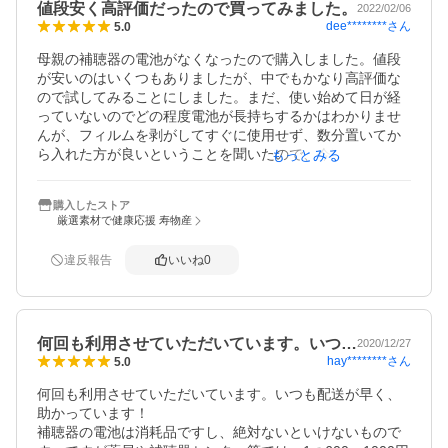
値段安く高評価だったので買ってみました。
2022/02/06
dee********
さん
5.0
母親の補聴器の電池がなくなったので購入しました。値段
が安いのはいくつもありましたが、中でもかなり高評価な
ので試してみることにしました。まだ、使い始めて日が経
っていないのでどの程度電池が長持ちするかはわかりませ
んが、フィルムを剥がしてすぐに使用せず、数分置いてか
ら入れた方が良いということを聞いたので、今回からはそ
もっとみる
のようにしています。以前使っていた電池はだいたい3日ぐ
らいで交換していたので、今回の電池も同様あるいはそれ
購入したストア
以上使えることを期待しています。
厳選素材で健康応援 寿物産
違反報告
いいね
0
何回も利用させていただいています。いつ…
2020/12/27
hay********
さん
5.0
何回も利用させていただいています。いつも配送が早く、
助かっています！

補聴器の電池は消耗品ですし、絶対ないといけないもので