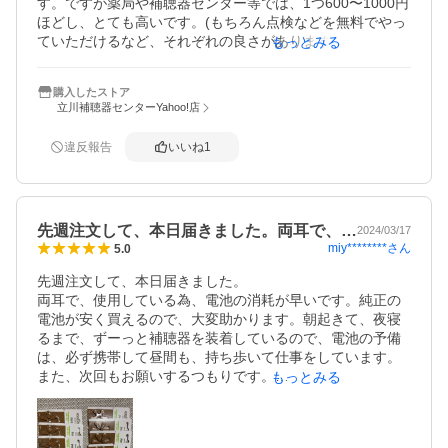
す。ですが薬局や補聴器センター等では、1つ600〜1000円
ほどし、とても高いです。(もちろん点検などを無料でやっ
ていただけるなど、それぞれの良さがありますが)20代の私
もっとみる
にとって、結構金銭面の負担がありました💦

品質はそのままで、なおかつ安く買えるため助かっていま
購入したストア
す！これからもよろしくお願いします。
立川補聴器センターYahoo!店
違反報告
いいね
1
先週注文して、本日届きました。両耳で、…
2024/03/17
miy********
さん
5.0
先週注文して、本日届きました。

両耳で、使用している為、電池の消耗が早いです。純正の
電池が安く買えるので、大変助かります。朝起きて、夜寝
るまで、ずーっと補聴器を装着しているので、電池の予備
は、必ず携帯して昼間も、持ち歩いて仕事をしています。

また、次回もお願いするつもりです。

もっとみる
レビューを書いて1包プレゼントで注文しました。

一緒に同封されていて嬉しかったです。店頭で買うよりも
断然お得に買えるので、とても便利です。