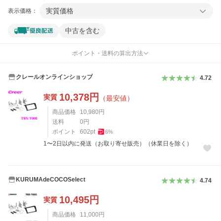
実質価格
表示価格：
中古を含む
ポイント・送料の算出方法
クレールオンラインショップ
4.72
10,378
円
実質
（最安値）
商品価格
10,980
円
送料
0
円
ポイント
602
pt
6
%
1〜2日以内に発送（お取り寄せ販売）（休業日を除く）
KURUMAdeCOCOSelect
4.74
10,495
円
実質
商品価格
11,000
円