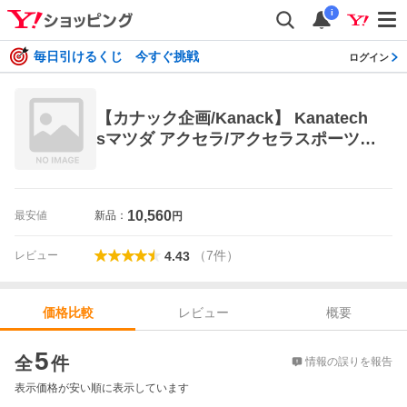
i
毎日引けるくじ 今すぐ挑戦
ログイン
【カナック企画/Kanack】 Kanatech
sマツダ アクセラ/アクセラスポーツ用
カーAVインストレーションセット
【品
10,560
最安値
新品：
円
（
7
件
）
レビュー
4.43
レビュー
概要
価格比較
価格比較
5
全
件
情報の誤りを報告
表示価格が安い順に表示しています