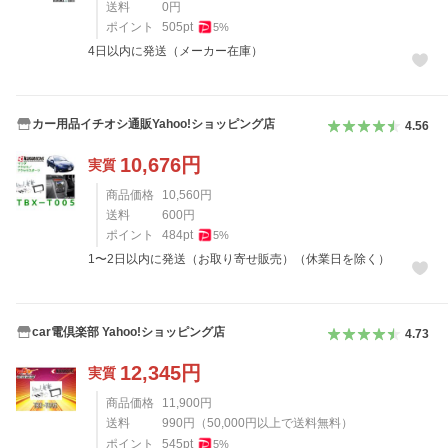
送料
0
円
ポイント
505
pt
5
%
4日以内に発送（メーカー在庫）
カー用品イチオシ通販Yahoo!ショッピング店
4.56
10,676
円
実質
商品価格
10,560
円
送料
600
円
ポイント
484
pt
5
%
1〜2日以内に発送（お取り寄せ販売）（休業日を除く）
car電倶楽部 Yahoo!ショッピング店
4.73
12,345
円
実質
商品価格
11,900
円
送料
990
円
（
50,000
円以上で送料無料）
ポイント
545
pt
5
%