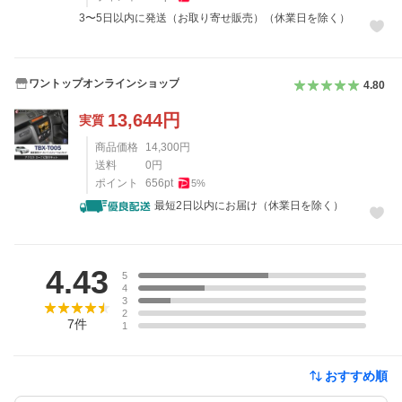
3〜5日以内に発送（お取り寄せ販売）（休業日を除く）
ワントップオンラインショップ
4.80
13,644
円
実質
商品価格
14,300
円
送料
0
円
ポイント
656
pt
5
%
最短2日以内にお届け（休業日を除く）
レビュー
4.43
5
4
3
2
7
件
1
おすすめ順