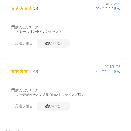
2016/12/29
sav********
さん
5.0
購入したストア
クレールオンラインショップ
違反報告
いいね
0
2015/11/03
opt********
さん
4.0
購入したストア
カー用品イチオシ通販Yahoo!ショッピング店
違反報告
いいね
0
概要