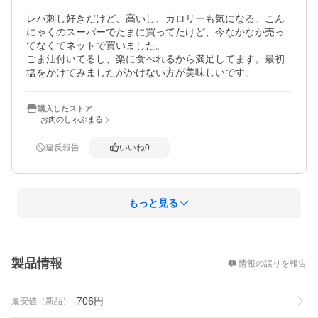
レバ刺し好きだけど、高いし、カロリーも気になる。こん
にゃくのスーパーでたまに買ってたけど、今なかなか売っ
てなくてネットで買いました。

ごま油付いてるし、楽に食べれるから満足してます。最初
塩をかけてみましたがかけない方が美味しいです。
購入したストア
お肉のしゃぶまる
違反報告
いいね
0
もっと見る
概要
製品情報
情報の誤りを報告
706
円
最安値（新品）