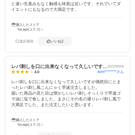
と違い生臭みもなく触感も味覚は近いです。それでいてダ
イエットにもなるので大満足です。
購入したストア
YuLago(ユラゴ)
違反報告
いいね
2
レバ刺しを口に出来なくなって久しいです…
2022/05/06
kom********
さん
4.0
レバ刺しを口に出来なくなって久しいですが偶然目にとま
ったレバ刺し風こんにゃく早速注文しました。

届いた商品の見た目は懐かしいレバ刺しそっくりで早速ゴ
マ油に塩で食しました、まさにその名の通りレバ刺し風で
購入したストア
YuLago(ユラゴ)