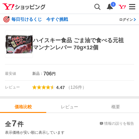
i
毎日引けるくじ 今すぐ挑戦
ログイン
ハイスキー食品 ごま油で食べる元祖
マンナンレバー 70g×12個
706
最安値
新品：
円
（
126
件
）
レビュー
4.47
レビュー
概要
価格比較
価格比較
7
全
件
情報の誤りを報告
表示価格が安い順に表示しています