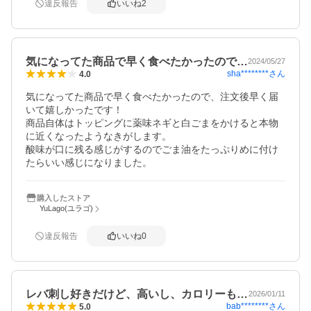
違反報告
いいね
2
気になってた商品で早く食べたかったので…
2024/05/27
sha********
さん
4.0
気になってた商品で早く食べたかったので、注文後早く届
いて嬉しかったです！

商品自体はトッピングに薬味ネギと白ごまをかけると本物
に近くなったようなきがします。

酸味が口に残る感じがするのでごま油をたっぷりめに付け
たらいい感じになりました。
購入したストア
YuLago(ユラゴ)
違反報告
いいね
0
レバ刺し好きだけど、高いし、カロリーも…
2026/01/11
bab********
さん
5.0