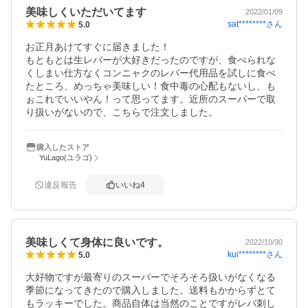
美味しくいただいてます
2022/01/09
sat********
さん
5.0
お正月あけてすぐに届きました！

もともとは生レバーが大好きだったのですが、食べられな
くしまい仕方なくコンニャクのレバー代用品を試しに食べ
たところ、めっちゃ美味しい！食中毒の心配もないし、も
ぉこれでいいやん！って思ってます。近所のスーパーで取
り扱いがないので、こちらで注文しました。
購入したストア
YuLago(ユラゴ)
違反報告
いいね
4
美味しくて身体に良いです。
2022/10/30
kui********
さん
5.0
大好物ですが最寄りのスーパーでそろそろ扱いがなくなる
季節になってきたので購入しました。送料もかからずとて
もラッキーでした。商品自体は当然のことですがレバ刺し