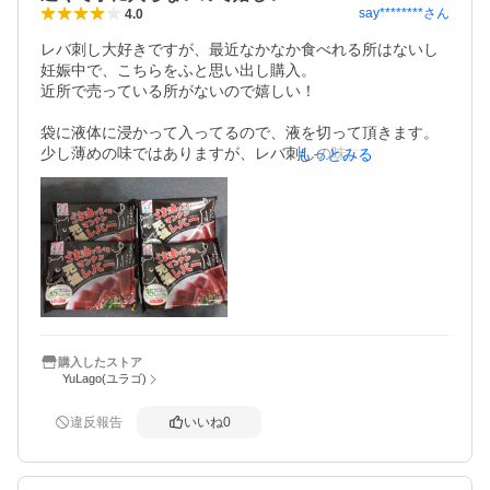
say********
さん
4.0
レバ刺し大好きですが、最近なかなか食べれる所はないし
妊娠中で、こちらをふと思い出し購入。

近所で売っている所がないので嬉しい！

袋に液体に浸かって入ってるので、液を切って頂きます。

少し薄めの味ではありますが、レバ刺しの味にだいぶ近い
もっとみる
です。

少し酸っぱさがあるかもしれません。

添付のごま油ダレをつけると、更にレバ刺しに近くなりま
す。白ごま、ねぎをかけるとかなり本物に近いかと思いま
す。

レモン汁なんかもかけても良いかも！

もちろん充分冷やしてから食べた方が良いです。

ごま油ダレを含めても125カロリーなので安心して食べられ
ます。

購入したストア
YuLago(ユラゴ)
改良してもっと濃厚な感じになったりなんかしたら嬉しい
ですね。

違反報告
いいね
0
到着は注文してから翌々日には届き、賞味期限は5か月ほど
先でした。

とりあえず4袋買いましたが、またリピートしたいです。