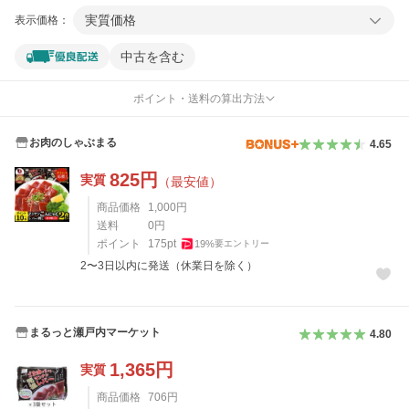
実質価格
表示価格：
中古を含む
ポイント・送料の算出方法
お肉のしゃぶまる
4.65
825
円
実質
（最安値）
商品価格
1,000
円
送料
0
円
ポイント
175
pt
19
%
要エントリー
2〜3日以内に発送（休業日を除く）
まるっと瀬戸内マーケット
4.80
1,365
円
実質
商品価格
706
円