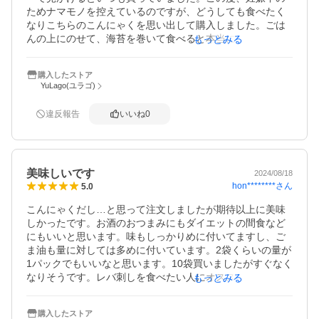
ためナマモノを控えているのですが、どうしても食べたく
なりこちらのこんにゃくを思い出して購入しました。ごは
んの上にのせて、海苔を巻いて食べると本当に幸せを感じ
もっとみる
ます。

ぜひ一度お試しください。
購入したストア
YuLago(ユラゴ)
違反報告
いいね
0
美味しいです
2024/08/18
hon********
さん
5.0
こんにゃくだし…と思って注文しましたが期待以上に美味
しかったです。お酒のおつまみにもダイエットの間食など
にもいいと思います。味もしっかりめに付いてますし、ご
ま油も量に対しては多めに付いています。2袋くらいの量が
1パックでもいいなと思います。10袋買いましたがすぐなく
なりそうです。レバ刺しを食べたい人にオススメできる商
もっとみる
品です。
購入したストア