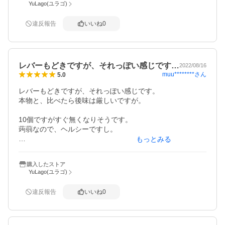
YuLago(ユラゴ)
違反報告
いいね
0
レバーもどきですが、それっぽい感じです…
2022/08/16
muu********
さん
5.0
レバーもどきですが、それっぽい感じです。

本物と、比べたら後味は厳しいですが。

10個ですがすぐ無くなりそうです。

蒟蒻なので、ヘルシーですし。

もっとみる
ごま油が付属していてパックも発泡スチロールの皿みたい
なので

購入したストア
皿にして使えば洗い物も不要です。

YuLago(ユラゴ)
袋にも書いてますがごま油に塩は入って無いので

私はごま油に塩を、少し足して晩酌のお供にしてます。
違反報告
いいね
0