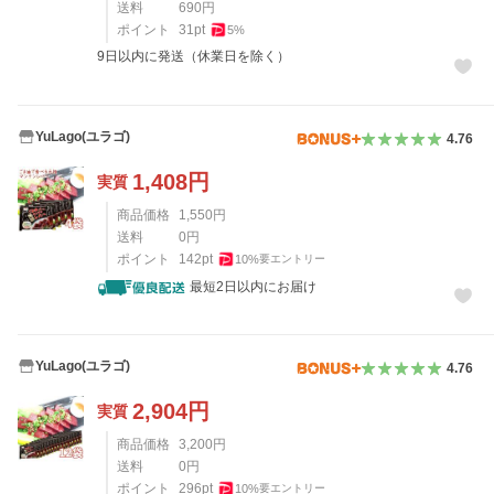
送料
690
円
ポイント
31
pt
5
%
9日以内に発送（休業日を除く）
YuLago(ユラゴ)
4.76
1,408
円
実質
商品価格
1,550
円
送料
0
円
ポイント
142
pt
10
%
要エントリー
最短2日以内にお届け
YuLago(ユラゴ)
4.76
2,904
円
実質
商品価格
3,200
円
送料
0
円
ポイント
296
pt
10
%
要エントリー