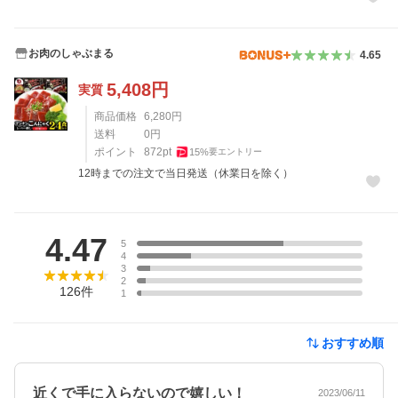
お肉のしゃぶまる
4.65
5,408
円
実質
商品価格
6,280
円
送料
0
円
ポイント
872
pt
15
%
要エントリー
12時までの注文で当日発送（休業日を除く）
レビュー
4.47
5
4
3
2
126
件
1
おすすめ順
近くで手に入らないので嬉しい！
2023/06/11