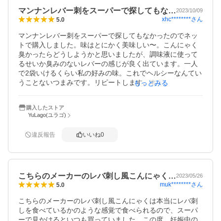
マンナンレバー刺をスーパーで探してもな…
2023/10/09
xhc********
さん
5.0
マンナンレバー刺をスーパーで探してもなかったのでネッ
トで購入しました。味はとにかく美味しい〜。こんにゃく
臭かったらどうしようかと思いましたが、調味液に使って
るせいか臭みのないレバーの感じが良く出ています。一人
で2袋いけるくらい私の好みの味。これでヘルシーなんてい
うことないつまみです。リピートします。ネギや生姜や薬
もっとみる
味を足せば本当にいいつまみです。
購入したストア
YuLago(ユラゴ)
違反報告
いいね
0
こちらのメーカーのレバ刺し風こんにゃく…
2023/05/26
muk********
さん
5.0
こちらのメーカーのレバ刺し風こんにゃくは本当にレバ刺
しを食べているかのような感覚で食べられるので、スーパ
ーで見かけるといつも買っていました。この度、妊娠中の