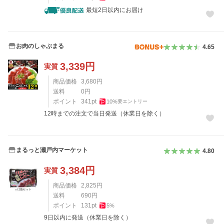
最短2日以内にお届け
お肉のしゃぶまる
4.65
3,339
円
実質
商品価格
3,680
円
送料
0
円
ポイント
341
pt
10
%
要エントリー
12時までの注文で当日発送（休業日を除く）
まるっと瀬戸内マーケット
4.80
3,384
円
実質
商品価格
2,825
円
送料
690
円
ポイント
131
pt
5
%
9日以内に発送（休業日を除く）