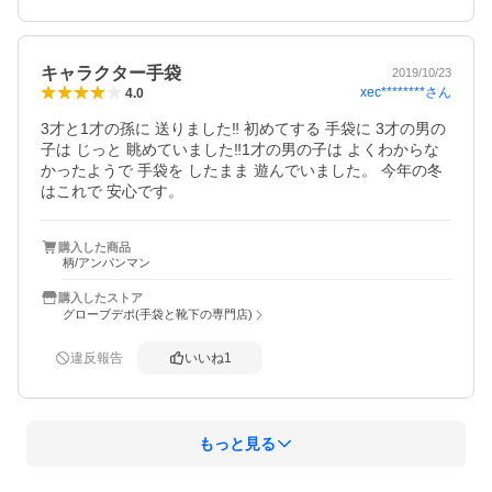
キャラクター手袋
2019/10/23
xec********
さん
4.0
3才と1才の孫に 送りました‼️ 初めてする 手袋に 3才の男の
子は じっと 眺めていました‼️1才の男の子は よくわからな
かったようで 手袋を したまま 遊んでいました。 今年の冬
はこれで 安心です。
購入した商品
柄/アンパンマン
購入したストア
グローブデポ(手袋と靴下の専門店)
違反報告
いいね
1
もっと見る