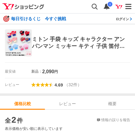
i
毎日引けるくじ 今すぐ挑戦
ログイン
ミトン 手袋 キッズ キャラクター アン
パンマン ミッキー キティ 子供 笛付き
2歳 3歳 防寒 暖かい のびのび 秋冬
2,090
最安値
新品：
円
（
32
件
）
レビュー
4.69
レビュー
概要
価格比較
価格比較
2
全
件
情報の誤りを報告
表示価格が安い順に表示しています