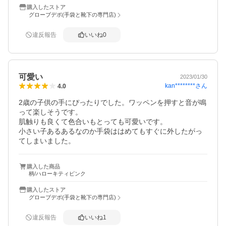
購入したストア
グローブデポ(手袋と靴下の専門店)
違反報告
いいね
0
可愛い
2023/01/30
kan********
さん
4.0
2歳の子供の手にぴったりでした。ワッペンを押すと音が鳴
って楽しそうです。

肌触りも良くて色合いもとっても可愛いです。

小さい子あるあるなのか手袋ははめてもすぐに外したがっ
てしまいました。
購入した商品
柄/ハローキティピンク
購入したストア
グローブデポ(手袋と靴下の専門店)
違反報告
いいね
1