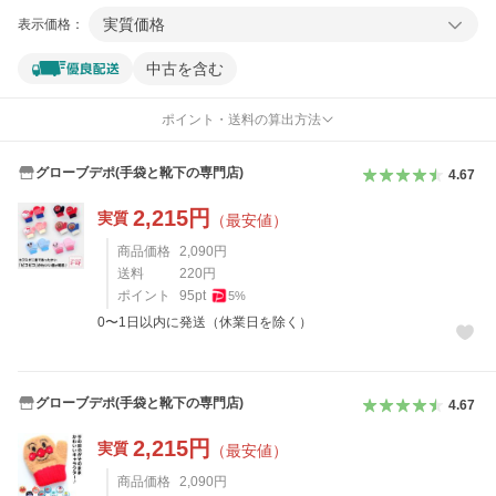
実質価格
表示価格：
中古を含む
ポイント・送料の算出方法
グローブデポ(手袋と靴下の専門店)
4.67
2,215
円
実質
（最安値）
商品価格
2,090
円
送料
220
円
ポイント
95
pt
5
%
0〜1日以内に発送（休業日を除く）
グローブデポ(手袋と靴下の専門店)
4.67
2,215
円
実質
（最安値）
商品価格
2,090
円