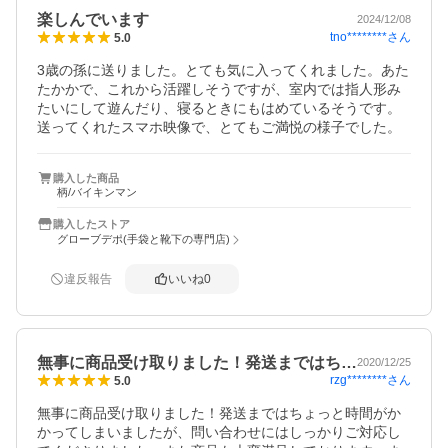
楽しんでいます
2024/12/08
tno********
さん
5.0
3歳の孫に送りました。とても気に入ってくれました。あた
たかかで、これから活躍しそうですが、室内では指人形み
たいにして遊んだり、寝るときにもはめているそうです。
送ってくれたスマホ映像で、とてもご満悦の様子でした。
購入した商品
柄/バイキンマン
購入したストア
グローブデポ(手袋と靴下の専門店)
違反報告
いいね
0
無事に商品受け取りました！発送まではち…
2020/12/25
rzg********
さん
5.0
無事に商品受け取りました！発送まではちょっと時間がか
かってしまいましたが、問い合わせにはしっかりご対応し