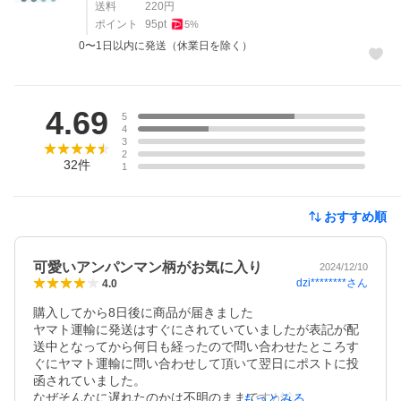
送料
220
円
ポイント
95
pt
5
%
0〜1日以内に発送（休業日を除く）
レビュー
4.69
5
4
3
2
32
件
1
おすすめ順
可愛いアンパンマン柄がお気に入り
2024/12/10
dzi********
さん
4.0
購入してから8日後に商品が届きました

ヤマト運輸に発送はすぐにされていていましたが表記が配
送中となってから何日も経ったので問い合わせたところす
ぐにヤマト運輸に問い合わせして頂いて翌日にポストに投
函されていました。

なぜそんなに遅れたのかは不明のままですが今回は発送も
もっとみる