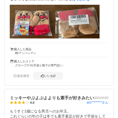
すぐにして頂いたのにも関わらずヤマト運輸が理由で到着
が1週間も遅れて残念でした

寒くなってきたからすぐに子どもに買って届く事を伝えて
いただけに。

商品は思っていた通りの可愛い手袋でした。
購入した商品
柄/アンパンマン
購入したストア
グローブデポ(手袋と靴下の専門店)
違反報告
いいね
0
ミッキーやぷよぷよよりも素手が好きみたい
2021/01/03
aro********
さん
4.0
もうすぐ2歳になる男児へのお年玉。

これぐらいの年の子は冬でも素手素足が好きで手袋をして