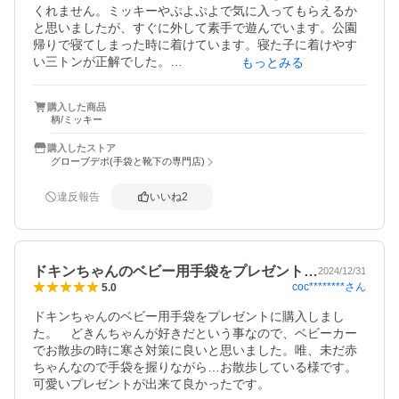
くれません。ミッキーやぷよぷよで気に入ってもらえるか
と思いましたが、すぐに外して素手で遊んでいます。公園
帰りで寝てしまった時に着けています。寝た子に着けやす
い三トンが正解でした。

もっとみる
ミッキーやぷよぷよの効用は今一つだったので、☆４つに
しました。
購入した商品
柄/ミッキー
購入したストア
グローブデポ(手袋と靴下の専門店)
違反報告
いいね
2
ドキンちゃんのベビー用手袋をプレゼント…
2024/12/31
coc********
さん
5.0
ドキンちゃんのベビー用手袋をプレゼントに購入しまし
た。　どきんちゃんが好きだという事なので、ベビーカー
でお散歩の時に寒さ対策に良いと思いました。唯、未だ赤
ちゃんなので手袋を握りながら…お散歩している様です。
可愛いプレゼントが出来て良かったです。