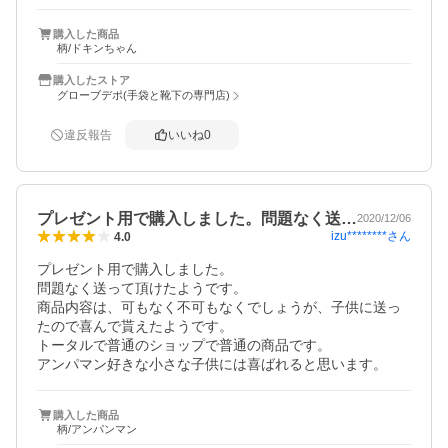
購入した商品
柄/ドキンちゃん
購入したストア
グローブデポ(手袋と靴下の専門店)
違反報告
いいね
0
プレゼント用で購入しました。問題なく送…
2020/12/06
izu********
さん
4.0
プレゼント用で購入しました。

問題なく送って頂けたようです。

商品内容は、可もなく不可もなくでしょうが、子供に送っ
たので喜んで貰えたようです。

トータルで普通のショップで普通の商品です。

アンパマン好きな小さな子供には喜ばれると思います。
購入した商品
柄/アンパンマン