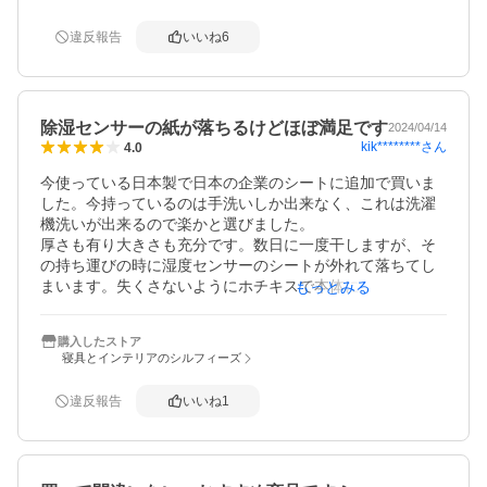
です。
違反報告
いいね
6
除湿センサーの紙が落ちるけどほぼ満足です
2024/04/14
kik********
さん
4.0
今使っている日本製で日本の企業のシートに追加で買いま
した。今持っているのは手洗いしか出来なく、これは洗濯
機洗いが出来るので楽かと選びました。

厚さも有り大きさも充分です。数日に一度干しますが、そ
の持ち運びの時に湿度センサーのシートが外れて落ちてし
まいます。失くさないようにホチキスで本体に止めまし
もっとみる
た。

今持っている日本製のは落ちたことが１度もない。違いを
購入したストア
見てみると落ちない方は生地で出来ていて、これは紙のし
寝具とインテリアのシルフィーズ
ーとになっているんですね。

あとは選択したらどうなるか、そこが分からないので星４
違反報告
いいね
1
つで。