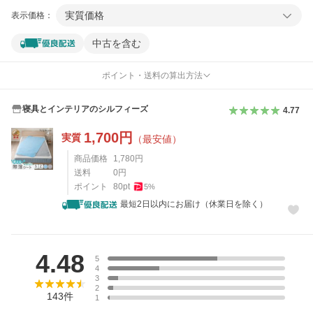
実質価格
表示価格：
中古を含む
ポイント・送料の算出方法
寝具とインテリアのシルフィーズ
4.77
1,700
円
実質
（最安値）
商品価格
1,780
円
送料
0
円
ポイント
80
pt
5
%
最短2日以内にお届け（休業日を除く）
レビュー
4.48
5
4
3
2
143
件
1