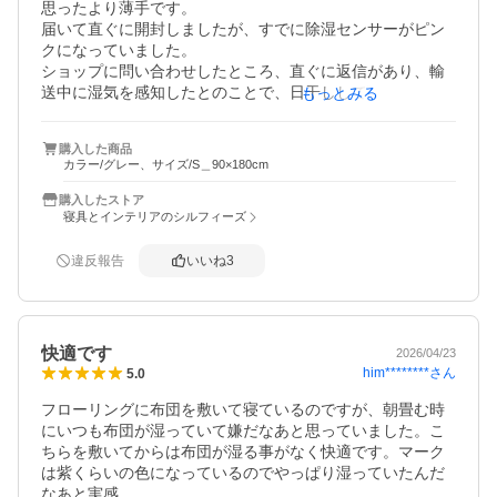
思ったより薄手です。

届いて直ぐに開封しましたが、すでに除湿センサーがピン
クになっていました。

ショップに問い合わせしたところ、直ぐに返信があり、輸
送中に湿気を感知したとのことで、日干しして下さいと回
もっとみる
答が来ました。

ニトリの除湿シートは店舗で購入しましたが、除湿センサ
購入した商品
ーはブルーのままでした。

カラー/グレー、サイズ/S＿90×180cm
まだ、使っていないので結果は分かりませんが、効果を期
待して使ってみます。
購入したストア
寝具とインテリアのシルフィーズ
違反報告
いいね
3
快適です
2026/04/23
him********
さん
5.0
フローリングに布団を敷いて寝ているのですが、朝畳む時
にいつも布団が湿っていて嫌だなあと思っていました。こ
ちらを敷いてからは布団が湿る事がなく快適です。マーク
は紫くらいの色になっているのでやっぱり湿っていたんだ
なあと実感。
