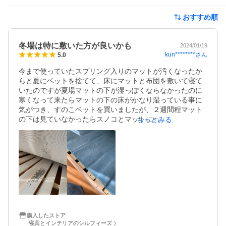
おすすめ順
冬場は特に敷いた方が良いかも
2024/01/19
kun********
さん
5.0
今まで使っていたスプリング入りのマットが汚くなったか
らと夏にベットを捨てて、床にマットと布団を敷いて寝て
いたのですが夏場マットの下が湿っぽくならなかったのに
寒くなって来たらマットの下の床がかなり湿っている事に
気がつき、すのこベットを買いましたが、２週間程マット
の下は見ていなかったらスノコとマットにカビが生え始め
もっとみる
ていてビックリ。布団とマットを干しましたが何か湿気を
取るシートが必要と思い安かったのでこちらを注文しまし
た。レビューに届くのに5日かかったと書かれていたので、
ま〜早く届くと良いなあと思っていたら次の日に届きまし
た。直ぐに敷いてみましたが、翌朝マットの下を触ると湿
っぽくなっていませんでした。何日寝たら干し時になるか
まだ分かりませんが取り敢えず良い感じです。

買ってから春夏秋が過ぎ冬になって来たこの頃になりまし
たが寝て起きた布団とマットの下に手を入れても全然湿っ
ていません。一度も干したことが有りませんが吸湿センサ
購入したストア
寝具とインテリアのシルフィーズ
ーがピンクになった事がないです。本当に買って良かった