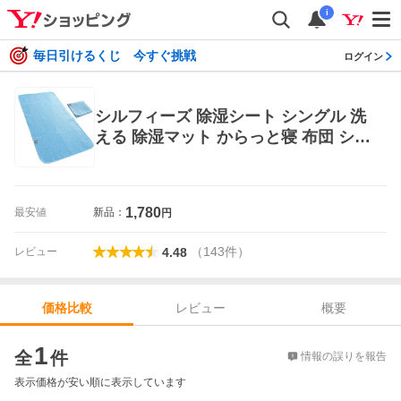
i
毎日引けるくじ 今すぐ挑戦
ログイン
シルフィーズ 除湿シート シングル 洗
える 除湿マット からっと寝 布団 シリ
カゲル 敷布団 吸湿シート 吸水 吸湿
吸湿マット 洗える除湿シート 除湿シ
ーツ
1,780
最安値
新品：
円
（
143
件
）
レビュー
4.48
レビュー
概要
価格比較
価格比較
1
全
件
情報の誤りを報告
表示価格が安い順に表示しています