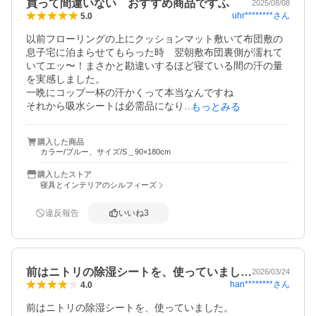
買って間違いない おすすめ商品ですふ
2025/08/08
uhr********
さん
5.0
以前フローリングの上にクッションマット敷いて布団敷の
息子宅に泊まらせてもらった時　翌朝敷布団裏側が濡れて
いてエッ〜！まさかと勘違いするほど寝ている間の汗の量
を実感しました。

一晩にコップ一杯の汗かくって本当なんですね

それから吸水シートは必需品になり

もっとみる
買い替え時期になった為また2枚購入させてもらいました　
天日干しでカラッと乾くし雨の時期もなおありがたい

購入した商品
軽くて扱い易く洗濯もできる

カラー/ブルー、サイズ/S＿90×180cm
これは手離せない商品です。

圧縮コンパクト包装で3日後には届きました。ありがとうご
購入したストア
ざいました
寝具とインテリアのシルフィーズ
違反報告
いいね
3
前はニトリの除湿シートを、使っていまし…
2026/03/24
han********
さん
4.0
前はニトリの除湿シートを、使っていました。
