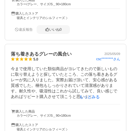
グレー色も良い感じ。
カラー/グレー、サイズ/S＿90×180cm
購入したストア
寝具とインテリアのシルフィーズ
違反報告
いいね
0
落ち着きあるグレーの風合い
2025/05/09
csc********
さん
5.0
今まで使用していた類似商品がヨレてきたので新しいもの
に取り替えようと探していたところ、この落ち着きあるグ
レーが気に入りました。実際お届け頂いて、安心感がある
質感でした。梱包もしっかりされていて清潔感がありま
す。耐久性や、吸湿性はこれから試してみて、良い感じで
あればリピート購入させて頂こうと思います。有り難うご
もっとみる
ざいました。
購入した商品
カラー/グレー、サイズ/S＿90×180cm
購入したストア
寝具とインテリアのシルフィーズ