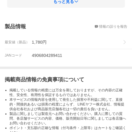
もっと見る
概要
製品情報
情報の誤りを報告
1,780
円
最安値（新品）
4906804289411
JANコード
掲載商品情報の免責事項について
掲載している情報の精度には万全を期しておりますが、その内容の正確
性、安全性、有用性を保証するものではありません。
本サービスの情報内容を使用して発生した損害や不利益に関して、直接
的・間接的あるいは損害の程度によらず、 LINEヤフー株式会社、情報提
供会社各社および商品販売店舗各社は一切の責任を負いません。
製品に関しましては製造元へお問い合わせください。購入に際しての質
問、各店舗サービスの内容、価格、販売開始日等に関しましては各店舗へ
お問い合わせください。
ポイント・支払額の正確な情報（付与条件・上限等）はカートをご確認く