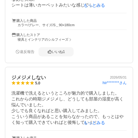
シートは薄いカーペットみたいな感じでしっかりとしてい
もっとみる
ます。色もグレーにしたので敷いていても違和感ありませ
ん。もっと早く買えばよかった！
購入した商品
カラー/グレー、サイズ/S＿90×180cm
購入したストア
寝具とインテリアのシルフィーズ
違反報告
いいね
1
ジメジメしない
2026/05/31
hir********
さん
5.0
洗濯機で洗えるというところが魅力的で購入しました。

これからの時期ジメジメし、どうしても部屋の湿度が高く
悩んでいました。

少しでも良くなればと思い購入してみました。

こういう商品があることを知らなかったので、もっとはや
く知って購入できていればと後悔しています。

もっとみる
布団よりやや小さめ、しっかりと縫製されて作られていま
す。

購入した商品