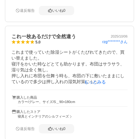
違反報告
いいね
0
これ一枚あるだけで全然違う
2025/10/06
rzg********
さん
5.0
これまで使っていた除湿シートがくたびれてきたので、買
い替えました。

寝汗をかいた時などとても助かります。布団はサラサラ、
湿り気は全く無し。

押し入れに布団を仕舞う時も、布団の下に敷いたままにし
ているので多少は押し入れの湿気対策にもなっているのか
もっとみる
もしれません。

これ1枚敷いておくだけで全然違うので、ホントにオススメ
購入した商品
カラー/グレー、サイズ/S＿90×180cm
購入したストア
寝具とインテリアのシルフィーズ
違反報告
いいね
0