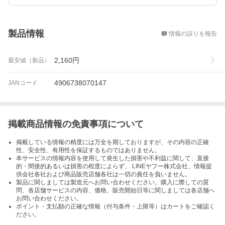
概要
製品情報
情報の誤りを報告
2,160
円
最安値（新品）
4906738070147
JANコード
掲載商品情報の免責事項について
掲載している情報の精度には万全を期しておりますが、その内容の正確
性、安全性、有用性を保証するものではありません。
本サービスの情報内容を使用して発生した損害や不利益に関して、直接
的・間接的あるいは損害の程度によらず、 LINEヤフー株式会社、情報提
供会社各社および商品販売店舗各社は一切の責任を負いません。
製品に関しましては製造元へお問い合わせください。購入に際しての質
問、各店舗サービスの内容、価格、販売開始日等に関しましては各店舗へ
お問い合わせください。
ポイント・支払額の正確な情報（付与条件・上限等）はカートをご確認く
ださい。