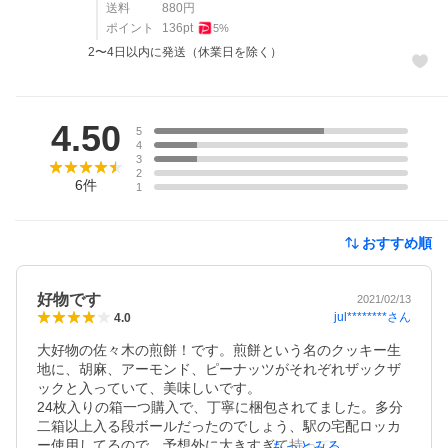
送料
880
円
ポイント
136
pt
5
%
2〜4日以内に発送（休業日を除く）
レビュー
4.50
5
4
3
2
6
件
1
おすすめ順
好物です
2021/02/13
jul********
さん
4.0
大好物の佐々木の煎餅！です。煎餅という名のクッキー生
地に、胡麻、アーモンド、ピーナッツがそれぞれザックザ
ックと入っていて、美味しいです。

24枚入りの箱一つ購入で、丁寧に梱包されてました。多分
二箱以上入る段ボールだったのでしょう、駅の宅配ロッカ
ー使用してるので、予想外に大きすぎて持って帰るには不
もっとみる