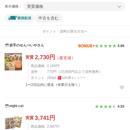
実質価格
表示価格：
中古を含む
ポイント・送料の算出方法
岩手のせんべいやさん
4.86
2,730
円
実質
（最安値）
商品価格
2,160
円
送料
770
円
（
10,800
円以上で送料無料）
ポイント
200
pt
10
%
要エントリー
1〜2日以内に発送（休業日を除く）
eight cat
4.55
3,741
円
実質
商品価格
2,997
円