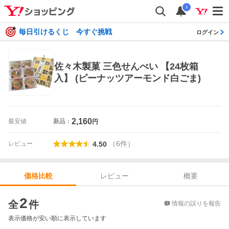
i
毎日引けるくじ 今すぐ挑戦
ログイン
佐々木製菓 三色せんべい 【24枚箱
入】 (ピーナッツアーモンド白ごま)
2,160
最安値
新品：
円
（
6
件
）
レビュー
4.50
レビュー
概要
価格比較
価格比較
2
全
件
情報の誤りを報告
表示価格が安い順に表示しています