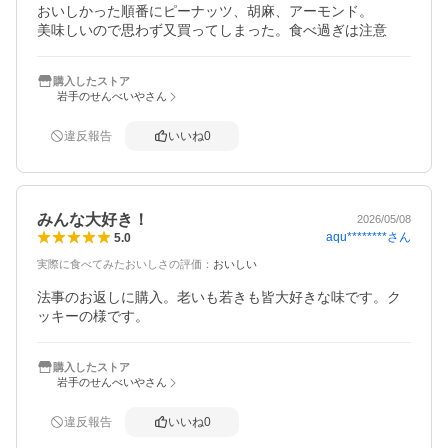
おいしかった順番にピーナッツ、胡麻、アーモンド。

美味しいので思わず又買ってしまった。食べ過ぎは注意
購入したストア
岩手のせんべいやさん
違反報告
いいね
0
みんな大好き！
2026/05/08
aqu********
さん
5.0
実際に食べてみたおいしさの評価
：
おいしい
法事のお返しに購入。老いも若きも皆大好きな味です。ク
ッキーの様です。
購入したストア
岩手のせんべいやさん
違反報告
いいね
0