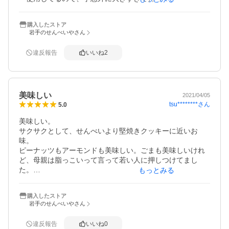
便でした。
購入したストア
岩手のせんべいやさん
違反報告
いいね
2
美味しい
2021/04/05
tsu********
さん
5.0
美味しい。

サクサクとして、せんべいより堅焼きクッキーに近いお
味。

ピーナッツもアーモンドも美味しい。ごまも美味しいけれ
ど、母親は脂っこいって言って若い人に押しつけてまし
た。

もっとみる
私はごまも好きです。
購入したストア
岩手のせんべいやさん
違反報告
いいね
0